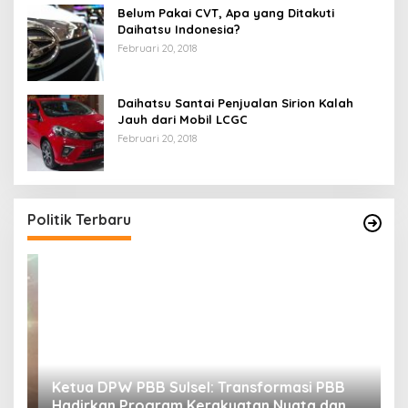
Belum Pakai CVT, Apa yang Ditakuti
Daihatsu Indonesia?
Februari 20, 2018
Daihatsu Santai Penjualan Sirion Kalah
Jauh dari Mobil LCGC
Februari 20, 2018
Politik Terbaru
si
Ketua DPW PBB Sulsel: Transformasi PBB
M
Hadirkan Program Kerakyatan Nyata dan
M