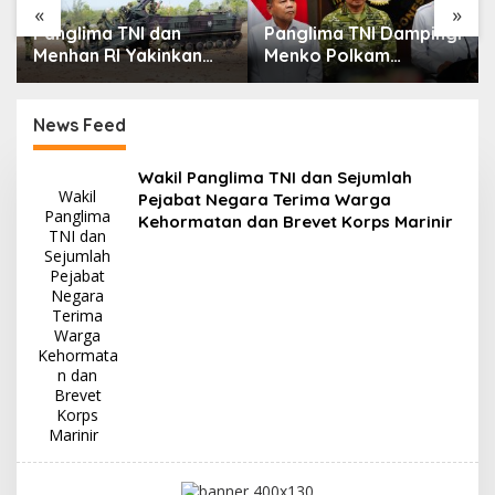
«
»
Panglima TNI dan
Panglima TNI Dampingi
Menhan RI Yakinkan
Menko Polkam
Kesiapan
Sampaikan Imbauan
Interoperabilitas TNI
Jaga Kondusivitas
Bangsa
News Feed
I
Wakil Panglima TNI dan Sejumlah
N
Wakil
Pejabat Negara Terima Warga
e
Panglima
Kehormatan dan Brevet Korps Marinir
w
TNI dan
s
Sejumlah
F
Pejabat
a
Negara
k
Terima
t
a
Warga
Kehormata
n dan
Brevet
Korps
Marinir