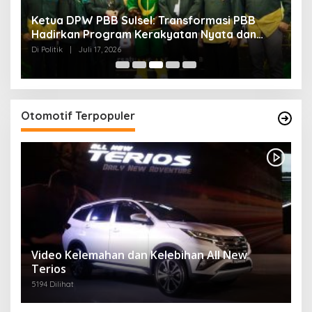
B
Milad ke-28 PBB: Eratkan Solidaritas,
an
Mantapkan Langkah Menuju Pemilu 2029
Di Politik
|
Juli 17, 2026
Otomotif Terpopuler
Video Kelemahan dan Kelebihan All New
Terios
5194 Dilihat