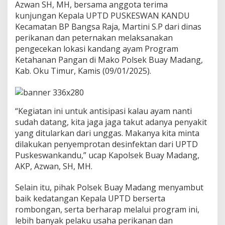
Azwan SH, MH, bersama anggota terima
u
M
kunjungan Kepala UPTD PUSKESWAN KANDU
e
Kecamatan BP Bangsa Raja, Martini S.P dari dinas
l
perikanan dan peternakan melaksanakan
a
pengecekan lokasi kandang ayam Program
k
Ketahanan Pangan di Mako Polsek Buay Madang,
s
a
Kab. Oku Timur, Kamis (09/01/2025).
n
a
k
a
“Kegiatan ini untuk antisipasi kalau ayam nanti
n
sudah datang, kita jaga jaga takut adanya penyakit
P
e
yang ditularkan dari unggas. Makanya kita minta
n
dilakukan penyemprotan desinfektan dari UPTD
y
Puskeswankandu,” ucap Kapolsek Buay Madang,
e
AKP, Azwan, SH, MH.
m
p
r
Selain itu, pihak Polsek Buay Madang menyambut
o
baik kedatangan Kepala UPTD berserta
t
rombongan, serta berharap melalui program ini,
a
lebih banyak pelaku usaha perikanan dan
n