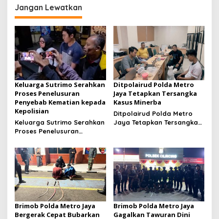
Hari Anak Nasional 2026
Jangan Lewatkan
Keluarga Sutrimo Serahkan
Ditpolairud Polda Metro
Proses Penelusuran
Jaya Tetapkan Tersangka
Penyebab Kematian kepada
Kasus Minerba
Kepolisian
Ditpolairud Polda Metro
Keluarga Sutrimo Serahkan
Jaya Tetapkan Tersangka
Proses Penelusuran
Kasus Minerba
Penyebab Kematian
kepada Kepolisian
Brimob Polda Metro Jaya
Brimob Polda Metro Jaya
Bergerak Cepat Bubarkan
Gagalkan Tawuran Dini