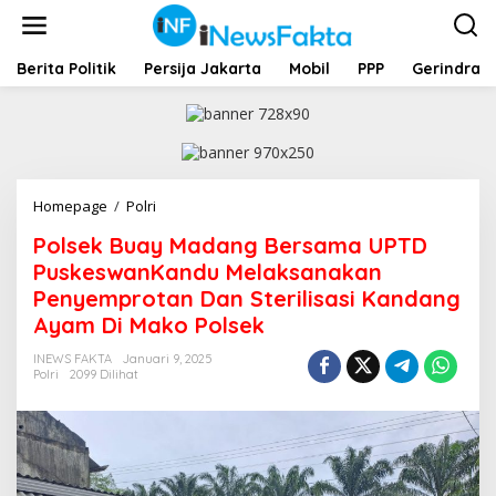
L
e
w
a
Berita Politik
Persija Jakarta
Mobil
PPP
Gerindra
t
i
k
e
k
o
Homepage
/
Polri
P
n
o
t
Polsek Buay Madang Bersama UPTD
l
e
s
PuskeswanKandu Melaksanakan
n
e
Penyemprotan Dan Sterilisasi Kandang
k
Ayam Di Mako Polsek
B
u
INEWS FAKTA
Januari 9, 2025
a
Polri
2099 Dilihat
y
M
a
d
a
n