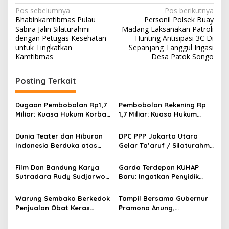
D
N
Pos sebelumnya
Pos berikutnya
i
Bhabinkamtibmas Pulau
Personil Polsek Buay
a
M
Sabira Jalin Silaturahmi
Madang Laksanakan Patroli
a
v
dengan Petugas Kesehatan
Hunting Antisipasi 3C Di
k
untuk Tingkatkan
Sepanjang Tanggul Irigasi
i
o
Kamtibmas
Desa Patok Songo
P
g
o
Posting Terkait
l
a
s
s
e
Dugaan Pembobolan Rp1,7
Pembobolan Rekening Rp
k
i
Miliar: Kuasa Hukum Korban
1,7 Miliar: Kuasa Hukum
p
Desak Polda DIY Usut
Sorot Dugaan Keterlibatan
Keterlibatan Internal Bank
Pihak Internal Bank Aladin
Dunia Teater dan Hiburan
DPC PPP Jakarta Utara
o
Aladin Syariah
Syariah
Indonesia Berduka atas
Gelar Ta’aruf / Silaturahmi
s
Wafatnya Komedian Senior
dan Penyerahan SK
Diding Boneng
Pengurus Baru, Fokus
Film Dan Bandung Karya
Garda Terdepan KUHAP
Konsolidasi Jelang
Sutradara Rudy Sudjarwo:
Baru: Ingatkan Penyidik
Musancab 13 September
Siap Menghibur Penonton
Larangan Praduga
2026
Secara Luas Mulai 20
Bersalah
Warung Sembako Berkedok
Tampil Bersama Gubernur
Agustus 2026
Penjualan Obat Keras
Pramono Anung,
Ilegal, Warga Desak Aparat
Muhammad Arjuna Azhar
Bertindak Cepat
Jadi Ikon Siswa Berprestasi