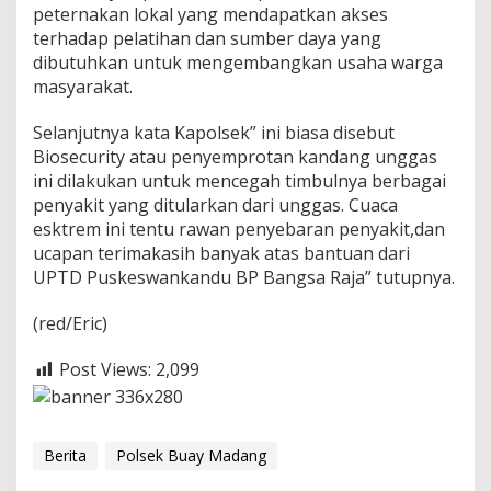
peternakan lokal yang mendapatkan akses
D
a
terhadap pelatihan dan sumber daya yang
n
dibutuhkan untuk mengembangkan usaha warga
S
masyarakat.
t
e
Selanjutnya kata Kapolsek” ini biasa disebut
r
i
Biosecurity atau penyemprotan kandang unggas
l
ini dilakukan untuk mencegah timbulnya berbagai
i
penyakit yang ditularkan dari unggas. Cuaca
s
esktrem ini tentu rawan penyebaran penyakit,dan
a
s
ucapan terimakasih banyak atas bantuan dari
i
UPTD Puskeswankandu BP Bangsa Raja” tutupnya.
K
a
(red/Eric)
n
d
Post Views:
2,099
a
n
g
A
y
Berita
Polsek Buay Madang
a
m