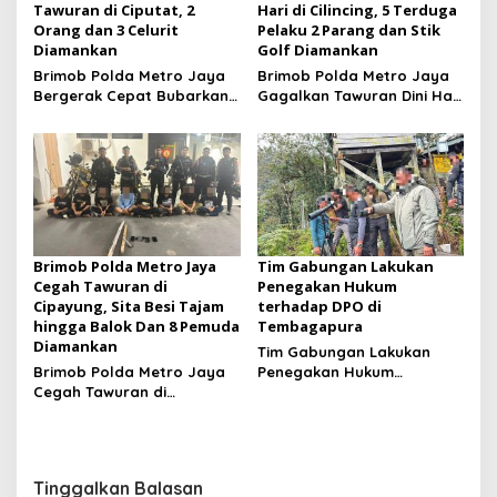
Tawuran di Ciputat, 2
Hari di Cilincing, 5 Terduga
Orang dan 3 Celurit
Pelaku 2 Parang dan Stik
Diamankan
Golf Diamankan
Brimob Polda Metro Jaya
Brimob Polda Metro Jaya
Bergerak Cepat Bubarkan
Gagalkan Tawuran Dini Hari
Tawuran di Ciputat, 2
di Cilincing, 5 Terduga
Orang dan 3 Celurit
Pelaku 2 Parang dan Stik
Diamankan
Golf Diamankan
Brimob Polda Metro Jaya
Tim Gabungan Lakukan
Cegah Tawuran di
Penegakan Hukum
Cipayung, Sita Besi Tajam
terhadap DPO di
hingga Balok Dan 8 Pemuda
Tembagapura
Diamankan
Tim Gabungan Lakukan
Brimob Polda Metro Jaya
Penegakan Hukum
Cegah Tawuran di
terhadap DPO di
Cipayung, Sita Besi Tajam
Tembagapura
hingga Balok Dan 8
Pemuda Diamankan
Tinggalkan Balasan