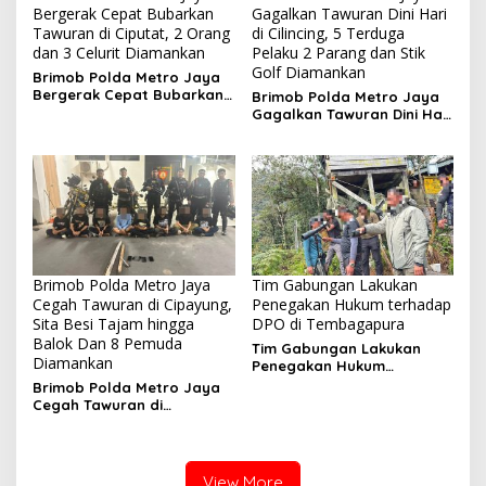
Bergerak Cepat Bubarkan
Gagalkan Tawuran Dini Hari
Tawuran di Ciputat, 2 Orang
di Cilincing, 5 Terduga
dan 3 Celurit Diamankan
Pelaku 2 Parang dan Stik
Golf Diamankan
Brimob Polda Metro Jaya
Bergerak Cepat Bubarkan
Brimob Polda Metro Jaya
Tawuran di Ciputat, 2
Gagalkan Tawuran Dini Hari
Orang dan 3 Celurit
di Cilincing, 5 Terduga
Diamankan
Pelaku 2 Parang dan Stik
Golf Diamankan
Brimob Polda Metro Jaya
Tim Gabungan Lakukan
Cegah Tawuran di Cipayung,
Penegakan Hukum terhadap
Sita Besi Tajam hingga
DPO di Tembagapura
Balok Dan 8 Pemuda
Tim Gabungan Lakukan
Diamankan
Penegakan Hukum
terhadap DPO di
Brimob Polda Metro Jaya
Tembagapura
Cegah Tawuran di
Cipayung, Sita Besi Tajam
hingga Balok Dan 8
Pemuda Diamankan
View More