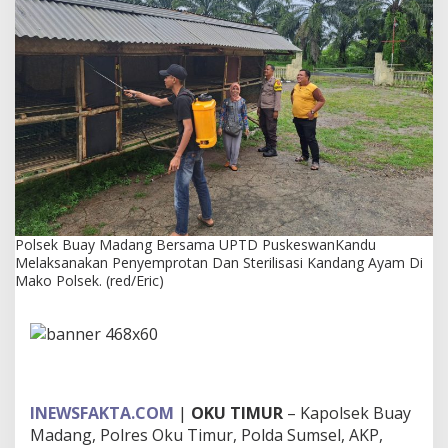
g
B
e
r
s
a
m
a
U
P
T
D
P
u
Polsek Buay Madang Bersama UPTD PuskeswanKandu
s
Melaksanakan Penyemprotan Dan Sterilisasi Kandang Ayam Di
k
Mako Polsek. (red/Eric)
e
s
w
a
n
K
a
INEWSFAKTA.COM
|
OKU TIMUR
– Kapolsek Buay
n
Madang, Polres Oku Timur, Polda Sumsel, AKP,
d