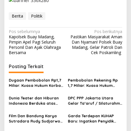
Berita
Politik
N
Pos sebelumnya
Pos berikutnya
Kapolsek Buay Madang,
Pastikan Masyarakat Aman
a
Pimpin Apel Pagi Seluruh
Dan Nyaman! Polsek Buay
v
Personil Dan Ajak Olahraga
Madang, Gelar Patroli Dan
Bersama
Cek Poskamling
i
g
Posting Terkait
a
s
Dugaan Pembobolan Rp1,7
Pembobolan Rekening Rp
Miliar: Kuasa Hukum Korban
1,7 Miliar: Kuasa Hukum
i
Desak Polda DIY Usut
Sorot Dugaan Keterlibatan
p
Keterlibatan Internal Bank
Pihak Internal Bank Aladin
Dunia Teater dan Hiburan
DPC PPP Jakarta Utara
Aladin Syariah
Syariah
Indonesia Berduka atas
Gelar Ta’aruf / Silaturahmi
o
Wafatnya Komedian Senior
dan Penyerahan SK
s
Diding Boneng
Pengurus Baru, Fokus
Film Dan Bandung Karya
Garda Terdepan KUHAP
Konsolidasi Jelang
Sutradara Rudy Sudjarwo:
Baru: Ingatkan Penyidik
Musancab 13 September
Siap Menghibur Penonton
Larangan Praduga
2026