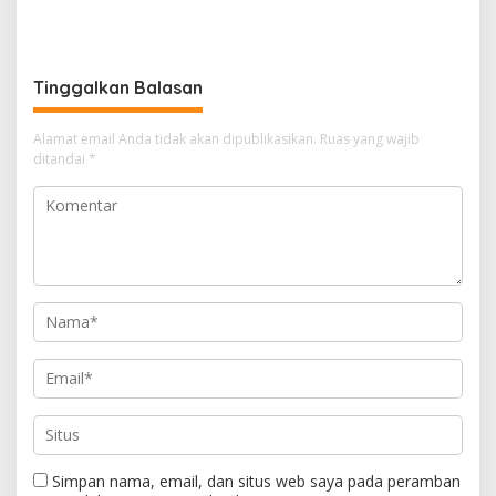
Regulasi Ketenagakerjaan
Ketenagakerjaan Masuk
Baru
Fase Masukan Publik
Tinggalkan Balasan
Alamat email Anda tidak akan dipublikasikan.
Ruas yang wajib
ditandai
*
Simpan nama, email, dan situs web saya pada peramban