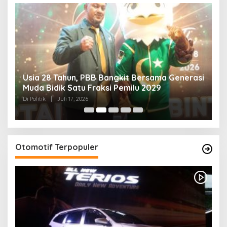
Usia 28 Tahun, PBB Bangkit Bersama Generasi
K
Muda Bidik Satu Fraksi Pemilu 2029
H
R
Di Politik
|
Juli 17, 2026
Di 
Otomotif Terpopuler