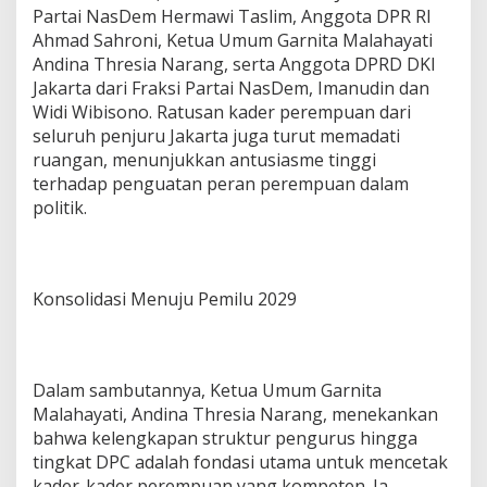
d
Partai NasDem Hermawi Taslim, Anggota DPR RI
e
Ahmad Sahroni, Ketua Umum Garnita Malahayati
2
Andina Thresia Narang, serta Anggota DPRD DKI
0
Jakarta dari Fraksi Partai NasDem, Imanudin dan
2
Widi Wibisono. Ratusan kader perempuan dari
6
–
seluruh penjuru Jakarta juga turut memadati
2
ruangan, menunjukkan antusiasme tinggi
0
terhadap penguatan peran perempuan dalam
3
politik.
1
R
e
s
m
Konsolidasi Menuju Pemilu 2029
i
d
i
L
a
Dalam sambutannya, Ketua Umum Garnita
n
Malahayati, Andina Thresia Narang, menekankan
t
bahwa kelengkapan struktur pengurus hingga
i
tingkat DPC adalah fondasi utama untuk mencetak
k
kader-kader perempuan yang kompeten. Ia