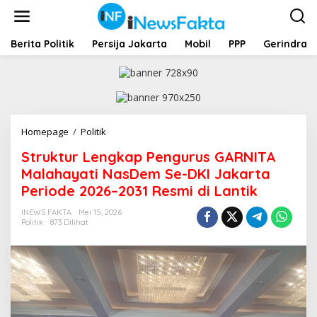
L
e
w
a
Berita Politik
Persija Jakarta
Mobil
PPP
Gerindra
t
i
k
e
k
o
Homepage
/
Politik
S
n
t
t
Struktur Lengkap Pengurus GARNITA
r
e
u
Malahayati NasDem Se-DKI Jakarta
n
k
Periode 2026–2031 Resmi di Lantik
t
u
INEWS FAKTA
Mei 15, 2026
r
Politik
873 Dilihat
L
e
n
g
k
a
p