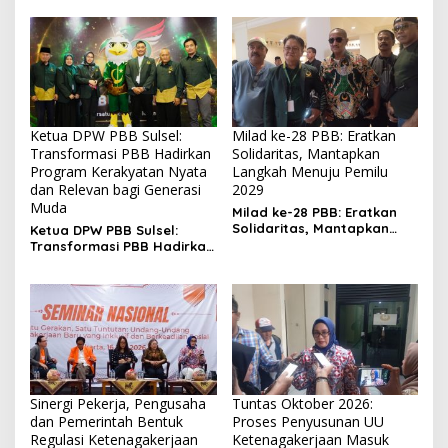
Pengurus Baru, Fokus
Konsolidasi Jelang
Musancab 13 September
2026
Ketua DPW PBB Sulsel:
Milad ke-28 PBB: Eratkan
Transformasi PBB Hadirkan
Solidaritas, Mantapkan
Program Kerakyatan Nyata
Langkah Menuju Pemilu
dan Relevan bagi Generasi
2029
Muda
Milad ke-28 PBB: Eratkan
Solidaritas, Mantapkan
Ketua DPW PBB Sulsel:
Langkah Menuju Pemilu
Transformasi PBB Hadirkan
2029
Program Kerakyatan
Nyata dan Relevan bagi
Generasi Muda
Sinergi Pekerja, Pengusaha
Tuntas Oktober 2026:
dan Pemerintah Bentuk
Proses Penyusunan UU
Regulasi Ketenagakerjaan
Ketenagakerjaan Masuk