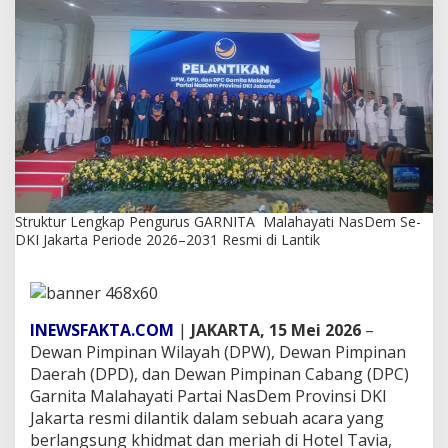
P
e
n
g
u
r
u
s
G
A
R
N
Struktur Lengkap Pengurus GARNITA Malahayati NasDem Se-
I
DKI Jakarta Periode 2026–2031 Resmi di Lantik
T
A
M
a
INEWSFAKTA.COM
|
JAKARTA, 15 Mei 2026
–
l
a
Dewan Pimpinan Wilayah (DPW), Dewan Pimpinan
h
Daerah (DPD), dan Dewan Pimpinan Cabang (DPC)
a
Garnita Malahayati Partai NasDem Provinsi DKI
y
Jakarta resmi dilantik dalam sebuah acara yang
a
berlangsung khidmat dan meriah di Hotel Tavia,
t