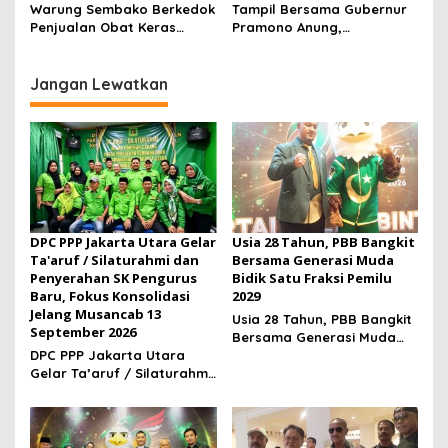
Secara Luas Mulai 20
Bersalah
Warung Sembako Berkedok
Tampil Bersama Gubernur
Agustus 2026
Penjualan Obat Keras
Pramono Anung,
Ilegal, Warga Desak Aparat
Muhammad Arjuna Azhar
Bertindak Cepat
Jadi Ikon Siswa Berprestasi
Hari Anak Nasional 2026
Jangan Lewatkan
DPC PPP Jakarta Utara Gelar
Usia 28 Tahun, PBB Bangkit
Ta'aruf / Silaturahmi dan
Bersama Generasi Muda
Penyerahan SK Pengurus
Bidik Satu Fraksi Pemilu
Baru, Fokus Konsolidasi
2029
Jelang Musancab 13
Usia 28 Tahun, PBB Bangkit
September 2026
Bersama Generasi Muda
DPC PPP Jakarta Utara
Bidik Satu Fraksi Pemilu
Gelar Ta’aruf / Silaturahmi
2029
dan Penyerahan SK
Pengurus Baru, Fokus
Konsolidasi Jelang
Musancab 13 September