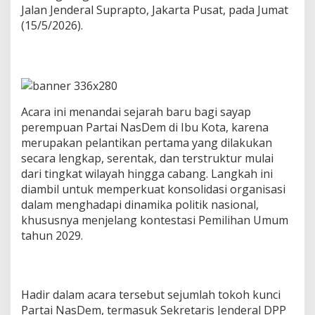
i
Jalan Jenderal Suprapto, Jakarta Pusat, pada Jumat
N
(15/5/2026).
a
s
D
e
m
S
e
Acara ini menandai sejarah baru bagi sayap
-
perempuan Partai NasDem di Ibu Kota, karena
D
merupakan pelantikan pertama yang dilakukan
K
secara lengkap, serentak, dan terstruktur mulai
I
J
dari tingkat wilayah hingga cabang. Langkah ini
a
diambil untuk memperkuat konsolidasi organisasi
k
dalam menghadapi dinamika politik nasional,
a
khususnya menjelang kontestasi Pemilihan Umum
r
tahun 2029.
t
a
P
e
r
Hadir dalam acara tersebut sejumlah tokoh kunci
i
Partai NasDem, termasuk Sekretaris Jenderal DPP
o