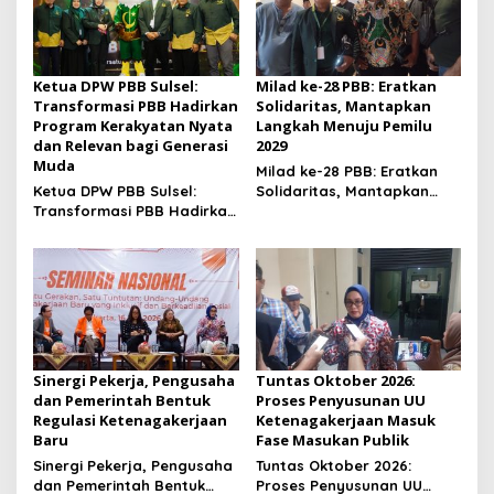
2026
Ketua DPW PBB Sulsel:
Milad ke-28 PBB: Eratkan
Transformasi PBB Hadirkan
Solidaritas, Mantapkan
Program Kerakyatan Nyata
Langkah Menuju Pemilu
dan Relevan bagi Generasi
2029
Muda
Milad ke-28 PBB: Eratkan
Ketua DPW PBB Sulsel:
Solidaritas, Mantapkan
Transformasi PBB Hadirkan
Langkah Menuju Pemilu
Program Kerakyatan
2029
Nyata dan Relevan bagi
Generasi Muda
Sinergi Pekerja, Pengusaha
Tuntas Oktober 2026:
dan Pemerintah Bentuk
Proses Penyusunan UU
Regulasi Ketenagakerjaan
Ketenagakerjaan Masuk
Baru
Fase Masukan Publik
Sinergi Pekerja, Pengusaha
Tuntas Oktober 2026:
dan Pemerintah Bentuk
Proses Penyusunan UU