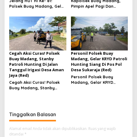
Jelang HUT RI Ke- 81!
Kapolsek Buay Madang,
Polsek Buay Madang, Gelar
Pimpin Apel Pagi Dan
Pelatihan Paskibraka Di
Olahraga Bersama
Kecamatan
Personil
Cegah Aksi Curas! Polsek
Personil Polsek Buay
Buay Madang, Stanby
Madang, Gelar KRYD Patroli
Patroli Hunting Di Jalan
Hunting Siang Di Pos Pol
Tanggul Irigasi Desa Aman
Desa Sukaraja (Red)
Jaya (Red)
Personil Polsek Buay
Cegah Aksi Curas! Polsek
Madang, Gelar KRYD
Buay Madang, Stanby
Patroli Hunting Siang Di Pos
Patroli Hunting Di Jalan
Pol Desa Sukaraja
Tanggul Irigasi Desa Aman
Jaya
Tinggalkan Balasan
Alamat email Anda tidak akan dipublikasikan.
Ruas yang wajib
ditandai
*