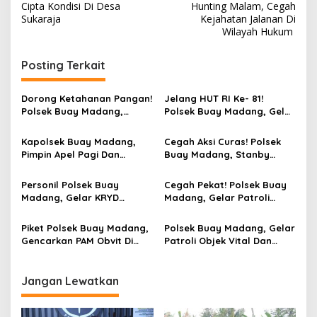
v
Cipta Kondisi Di Desa
Hunting Malam, Cegah
Sukaraja
Kejahatan Jalanan Di
i
Wilayah Hukum
g
Posting Terkait
a
s
Dorong Ketahanan Pangan!
Jelang HUT RI Ke- 81!
i
Polsek Buay Madang,
Polsek Buay Madang, Gelar
p
Monitoring Pertumbuhan
Pelatihan Paskibraka Di
Jagung Di Desa Binaan
Kecamatan
Kapolsek Buay Madang,
Cegah Aksi Curas! Polsek
o
Pimpin Apel Pagi Dan
Buay Madang, Stanby
s
Olahraga Bersama
Patroli Hunting Di Jalan
Personil
Tanggul Irigasi Desa Aman
Personil Polsek Buay
Cegah Pekat! Polsek Buay
Jaya
Madang, Gelar KRYD
Madang, Gelar Patroli
Patroli Hunting Siang Di Pos
Hunting Malam Di Simpang
Pol Desa Sukaraja
Koramil
Piket Polsek Buay Madang,
Polsek Buay Madang, Gelar
Gencarkan PAM Obvit Di
Patroli Objek Vital Dan
Bank Sumsel Babel Desa
Sampaikan Pesan
Sukaraja
Kamtibmas Di PLTA Desa
Kurungan Nyawa
Jangan Lewatkan