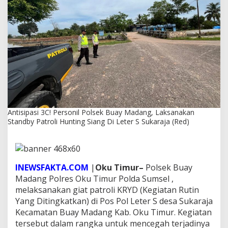
r
s
o
n
i
l
P
o
l
s
e
k
Antisipasi 3C! Personil Polsek Buay Madang, Laksanakan
B
Standby Patroli Hunting Siang Di Leter S Sukaraja (Red)
u
a
y
M
a
INEWSFAKTA.COM
|
Oku Timur–
Polsek Buay
d
Madang Polres Oku Timur Polda Sumsel ,
a
n
melaksanakan giat patroli KRYD (Kegiatan Rutin
g
Yang Ditingkatkan) di Pos Pol Leter S desa Sukaraja
,
Kecamatan Buay Madang Kab. Oku Timur. Kegiatan
L
tersebut dalam rangka untuk mencegah terjadinya
a