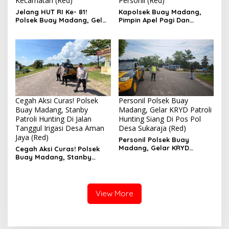
Kecamatan (Red)
Personil (Red)
Jelang HUT RI Ke- 81!
Kapolsek Buay Madang,
Polsek Buay Madang, Gelar
Pimpin Apel Pagi Dan
Pelatihan Paskibraka Di
Olahraga Bersama
Kecamatan
Personil
Cegah Aksi Curas! Polsek
Personil Polsek Buay
Buay Madang, Stanby
Madang, Gelar KRYD Patroli
Patroli Hunting Di Jalan
Hunting Siang Di Pos Pol
Tanggul Irigasi Desa Aman
Desa Sukaraja (Red)
Jaya (Red)
Personil Polsek Buay
Madang, Gelar KRYD
Cegah Aksi Curas! Polsek
Patroli Hunting Siang Di Pos
Buay Madang, Stanby
Pol Desa Sukaraja
Patroli Hunting Di Jalan
Tanggul Irigasi Desa Aman
Jaya
View More