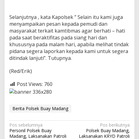
t
i
n
Selanjutnya , kata Kapolsek ” Selain itu kami juga
g
menyampaikan pesan kepada pemudi dan
S
masyarakat terkait kamtibmas agar berhati – hati
i
pada saat beraktifitas pada siang hari dan
a
n
khususnya pada malam hari, apabila melihat tindak
g
pidana segera laporkan kepada kami untuk segera
D
ditindak lanjuti”. Tutupnya.
i
L
(Red/Erik)
e
t
e
Post Views:
760
r
S
S
u
Berita Polsek Buay Madang
k
a
r
N
Pos sebelumnya
Pos berikutnya
a
Personil Polsek Buay
Polsek Buay Madang,
j
a
Madang, Laksanakan Patroli
Laksanakan KRYD Patroli
a