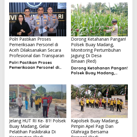
Polri Pastikan Proses
Dorong Ketahanan Pangan!
Pemeriksaan Personel di
Polsek Buay Madang,
Aceh Dilaksanakan Secara
Monitoring Pertumbuhan
Profesional dan Transparan
Jagung Di Desa
Binaan (Red)
Polri Pastikan Proses
Pemeriksaan Personel di
Dorong Ketahanan Pangan!
Aceh Dilaksanakan Secara
Polsek Buay Madang,
Profesional dan
Monitoring Pertumbuhan
Transparan
Jagung Di Desa Binaan
Jelang HUT RI Ke- 81! Polsek
Kapolsek Buay Madang,
Buay Madang, Gelar
Pimpin Apel Pagi Dan
Pelatihan Paskibraka Di
Olahraga Bersama