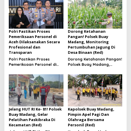
Polri Pastikan Proses
Dorong Ketahanan
Pemeriksaan Personel di
Pangan! Polsek Buay
Aceh Dilaksanakan Secara
Madang, Monitoring
Profesional dan
Pertumbuhan Jagung Di
Transparan
Desa Binaan (Red)
Polri Pastikan Proses
Dorong Ketahanan Pangan!
Pemeriksaan Personel di
Polsek Buay Madang,
Aceh Dilaksanakan Secara
Monitoring Pertumbuhan
Profesional dan
Jagung Di Desa Binaan
Transparan
Jelang HUT RI Ke- 81! Polsek
Kapolsek Buay Madang,
Buay Madang, Gelar
Pimpin Apel Pagi Dan
Pelatihan Paskibraka Di
Olahraga Bersama
Kecamatan (Red)
Personil (Red)