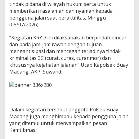
k
tindak pidana di wilayah hukum serta untuk
s
memberikan rasa aman dan nyaman kepada
a
pengguna jalan saat beraktifitas, Minggu
n
(05/07/2026).
a
k
a
“Kegiatan KRYD ini dilaksanakan berpindah pindah
n
dan pada jam-jam rawan dengan tujuan
S
mengantisipasi dan mencegah terjadinya tindak
t
kriminalitas 3C (curat, curas, curanmor) dan
a
khususnya kejahatan jalanan” Ucap Kapolsek Buay
n
d
Madang, AKP, Suwandi.
b
y
P
a
t
r
Dalam kegiatan tersebut anggota Polsek Buay
o
l
Madang juga menghimbau kepada pengguna jalan
i
yang ditemui untuk menyampaikan pesan
H
Kamtibmas.
u
n