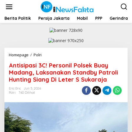
L
e
w
a
Berita Politik
Persija Jakarta
Mobil
PPP
Gerindra
t
i
k
e
k
o
Homepage
/
Polri
A
n
n
t
Antisipasi 3C! Personil Polsek Buay
t
e
i
Madang, Laksanakan Standby Patroli
n
s
Hunting Siang Di Leter S Sukaraja
i
p
Eric Eric
Juli 5, 2026
a
Polri
760 Dilihat
s
i
3
C
!
P
e