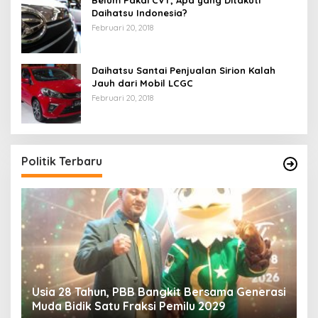
Belum Pakai CVT, Apa yang Ditakuti
Daihatsu Indonesia?
Februari 20, 2018
Daihatsu Santai Penjualan Sirion Kalah
Jauh dari Mobil LCGC
Februari 20, 2018
Politik Terbaru
Usia 28 Tahun, PBB Bangkit Bersama Generasi
K
Muda Bidik Satu Fraksi Pemilu 2029
H