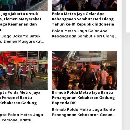
i Jaga Jakarta untuk
Polda Metro Jaya Gelar Apel
a, Elemen Masyarakat
Kebangsaan Sambut Hari Ulang
Jaga Keamanan dan
Tahun ke-81 Republik Indonesia
an
Polda Metro Jaya Gelar Apel
i Jaga Jakarta untuk
Kebangsaan Sambut Hari Ulang
a, Elemen Masyarakat
Tahun ke-81 Republik Indonesia
 Jaga Keamanan dan
an
pta Polda Metro Jaya
Brimob Polda Metro Jaya Bantu
 Personel Bantu
Penanganan Kebakaran Gedung
 Kebakaran Gedung
Bapenda DKI
Brimob Polda Metro Jaya Bantu
pta Polda Metro Jaya
Penanganan Kebakaran Gedung
 Personel Bantu
Bapenda DKI
 Kebakaran Gedung