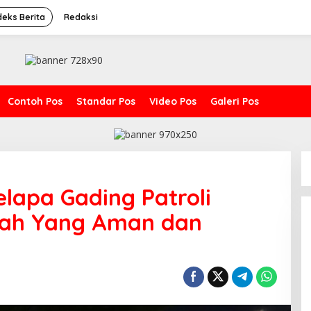
deks Berita
Redaksi
Contoh Pos
Standar Pos
Video Pos
Galeri Pos
elapa Gading Patroli
yah Yang Aman dan