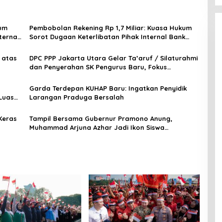
kum
Pembobolan Rekening Rp 1,7 Miliar: Kuasa Hukum
ternal
Sorot Dugaan Keterlibatan Pihak Internal Bank
Aladin Syariah
 atas
DPC PPP Jakarta Utara Gelar Ta’aruf / Silaturahmi
dan Penyerahan SK Pengurus Baru, Fokus
Konsolidasi Jelang Musancab 13 September 2026
Garda Terdepan KUHAP Baru: Ingatkan Penyidik
Luas
Larangan Praduga Bersalah
Keras
Tampil Bersama Gubernur Pramono Anung,
Muhammad Arjuna Azhar Jadi Ikon Siswa
Berprestasi Hari Anak Nasional 2026