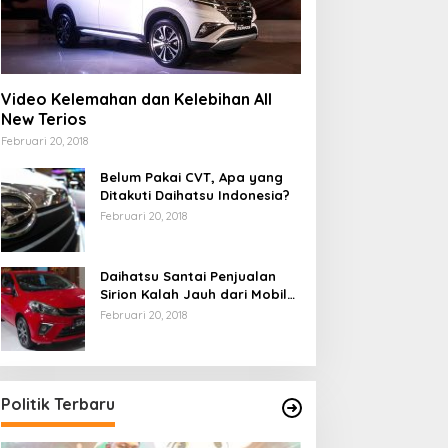
Video Kelemahan dan Kelebihan All
New Terios
Februari 20, 2018
Belum Pakai CVT, Apa yang
Ditakuti Daihatsu Indonesia?
Februari 20, 2018
Daihatsu Santai Penjualan
Sirion Kalah Jauh dari Mobil
LCGC
Februari 20, 2018
Politik Terbaru