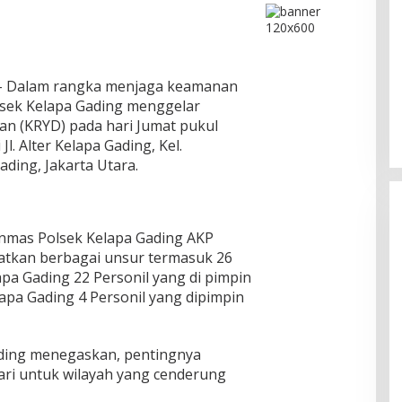
DPC PPP Jakarta Utara Gelar
 Dalam rangka menjaga keamanan
Ta’aruf / Silaturahmi dan
lsek Kelapa Gading menggelar
Penyerahan SK Pengurus Baru,
Di Politik
|
Agustus 2, 2026
an (KRYD) pada hari Jumat pukul
Fokus Konsolidasi Jelang
Jl. Alter Kelapa Gading, Kel.
Musancab 13 September 2026
ding, Jakarta Utara.
inmas Polsek Kelapa Gading AKP
batkan berbagai unsur termasuk 26
apa Gading 22 Personil yang di pimpin
lapa Gading 4 Personil yang dipimpin
ading menegaskan, pentingnya
ri untuk wilayah yang cenderung