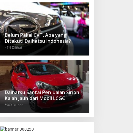
Belum Pakai CVT, Apa yang
Ditakuti Daihatsu Indonesia?
4918 Dilihat
Daihatsu Santai Penjualan Sirion
Kalah Jauh dari Mobil LCGC
3960 Dilihat