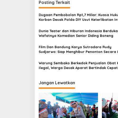
Posting Terkait
g
a
Dugaan Pembobolan Rp1,7 Miliar: Kuasa Hu
s
Korban Desak Polda DIY Usut Keterlibatan In
Bank Aladin Syariah
i
Dunia Teater dan Hiburan Indonesia Berduka
p
Wafatnya Komedian Senior Diding Boneng
o
Film Dan Bandung Karya Sutradara Rudy
s
Sudjarwo: Siap Menghibur Penonton Secara 
Mulai 20 Agustus 2026
Warung Sembako Berkedok Penjualan Obat 
Ilegal, Warga Desak Aparat Bertindak Cepat
Jangan Lewatkan