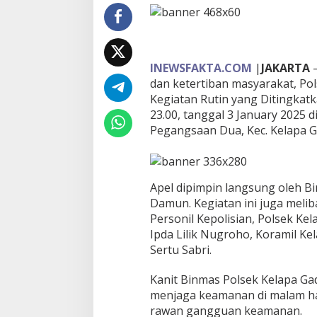
m
U
n
t
u
INEWSFAKTA.COM
|
JAKARTA
–
k
dan ketertiban masyarakat, Po
W
Kegiatan Rutin yang Ditingkatk
i
l
23.00, tanggal 3 January 2025 di 
a
Pegangsaan Dua, Kec. Kelapa Ga
y
a
h
Y
Apel dipimpin langsung oleh B
a
n
Damun. Kegiatan ini juga meli
g
Personil Kepolisian, Polsek Kel
A
Ipda Lilik Nugroho, Koramil Ke
m
Sertu Sabri.
a
n
d
Kanit Binmas Polsek Kelapa G
a
menjaga keamanan di malam ha
n
rawan gangguan keamanan.
K