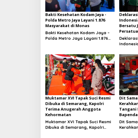
Bakti Kesehatan Kodam Jaya -
Deklaras
Polda Metro Jaya Layani 1.876
Indonesi
Masyarakat di Monas
Bersatu 
Persatu
Bakti Kesehatan Kodam Jaya –
Polda Metro Jaya Layani 1.876
Deklaras
Masyarakat di Monas
Indonesi
Bersatu
Persatu
Muktamar XVI Tapak Suci Resmi
Dit Sama
Dibuka di Semarang, Kapolri
Kerahkan
Terima Anugerah Anggota
Tangani
Kehormatan
Bapenda
Muktamar XVI Tapak Suci Resmi
Dit Sama
Dibuka di Semarang, Kapolri
Kerahkan
Terima Anugerah Anggota
Tangani