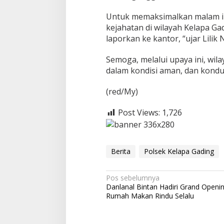
o
Untuk memaksimalkan malam ini
n
d
kejahatan di wilayah Kelapa Gadi
u
laporkan ke kantor, “ujar Lilik
s
i
Semoga, melalui upaya ini, wil
f
dalam kondisi aman, dan kondus
(red/My)
Post Views:
1,726
Berita
Polsek Kelapa Gading
N
Pos sebelumnya
Danlanal Bintan Hadiri Grand Openi
a
Rumah Makan Rindu Selalu
v
i