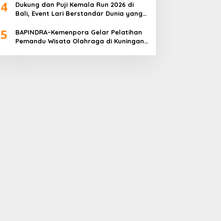
4
Dukung dan Puji Kemala Run 2026 di
Bali, Event Lari Berstandar Dunia yang
Usung Aksi Sosial
5
BAPINDRA–Kemenpora Gelar Pelatihan
Pemandu Wisata Olahraga di Kuningan
Jakarta