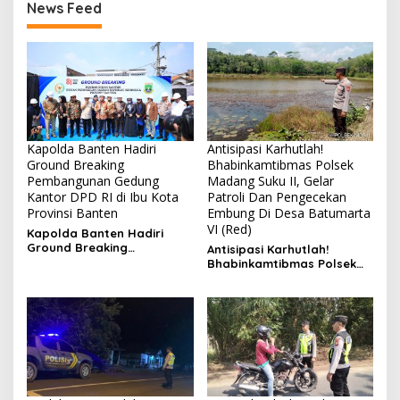
News Feed
Kapolda Banten Hadiri
Antisipasi Karhutlah!
Ground Breaking
Bhabinkamtibmas Polsek
Pembangunan Gedung
Madang Suku II, Gelar
Kantor DPD RI di Ibu Kota
Patroli Dan Pengecekan
Provinsi Banten
Embung Di Desa Batumarta
VI (Red)
Kapolda Banten Hadiri
Ground Breaking
Antisipasi Karhutlah!
Pembangunan Gedung
Bhabinkamtibmas Polsek
Kantor DPD RI di Ibu Kota
Madang Suku II, Gelar
Provinsi Banten
Patroli Dan Pengecekan
Embung Di Desa Batumarta
VI