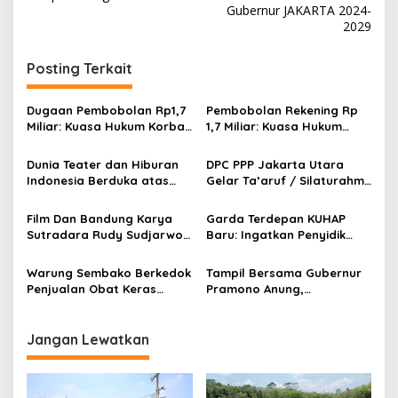
v
Gubernur JAKARTA 2024-
i
2029
g
Posting Terkait
a
s
Dugaan Pembobolan Rp1,7
Pembobolan Rekening Rp
i
Miliar: Kuasa Hukum Korban
1,7 Miliar: Kuasa Hukum
p
Desak Polda DIY Usut
Sorot Dugaan Keterlibatan
Keterlibatan Internal Bank
Pihak Internal Bank Aladin
Dunia Teater dan Hiburan
DPC PPP Jakarta Utara
o
Aladin Syariah
Syariah
Indonesia Berduka atas
Gelar Ta’aruf / Silaturahmi
s
Wafatnya Komedian Senior
dan Penyerahan SK
Diding Boneng
Pengurus Baru, Fokus
Film Dan Bandung Karya
Garda Terdepan KUHAP
Konsolidasi Jelang
Sutradara Rudy Sudjarwo:
Baru: Ingatkan Penyidik
Musancab 13 September
Siap Menghibur Penonton
Larangan Praduga
2026
Secara Luas Mulai 20
Bersalah
Warung Sembako Berkedok
Tampil Bersama Gubernur
Agustus 2026
Penjualan Obat Keras
Pramono Anung,
Ilegal, Warga Desak Aparat
Muhammad Arjuna Azhar
Bertindak Cepat
Jadi Ikon Siswa Berprestasi
Hari Anak Nasional 2026
Jangan Lewatkan