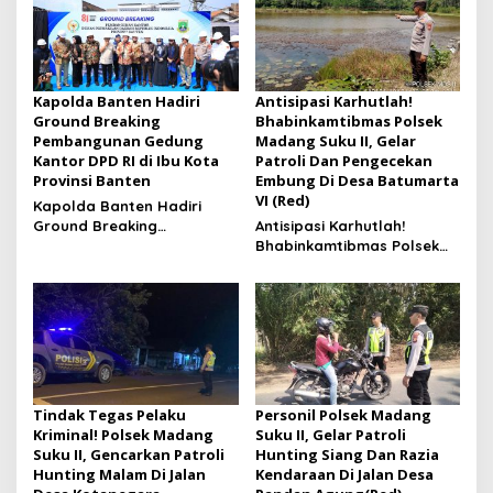
Kapolda Banten Hadiri
Antisipasi Karhutlah!
Ground Breaking
Bhabinkamtibmas Polsek
Pembangunan Gedung
Madang Suku II, Gelar
Kantor DPD RI di Ibu Kota
Patroli Dan Pengecekan
Provinsi Banten
Embung Di Desa Batumarta
VI (Red)
Kapolda Banten Hadiri
Ground Breaking
Antisipasi Karhutlah!
Pembangunan Gedung
Bhabinkamtibmas Polsek
Kantor DPD RI di Ibu Kota
Madang Suku II, Gelar
Provinsi Banten
Patroli Dan Pengecekan
Embung Di Desa Batumarta
VI
Tindak Tegas Pelaku
Personil Polsek Madang
Kriminal! Polsek Madang
Suku II, Gelar Patroli
Suku II, Gencarkan Patroli
Hunting Siang Dan Razia
Hunting Malam Di Jalan
Kendaraan Di Jalan Desa