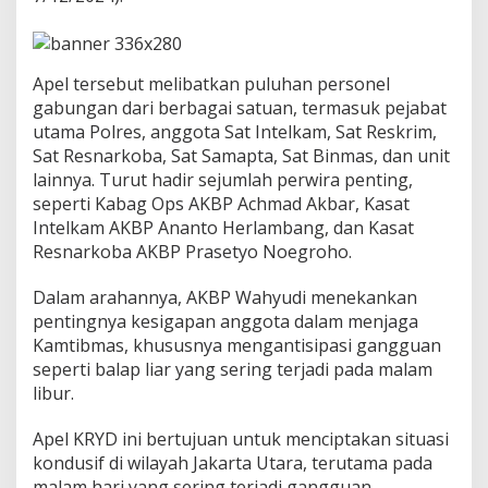
u
a
n
K
Apel tersebut melibatkan puluhan personel
a
gabungan dari berbagai satuan, termasuk pejabat
m
t
utama Polres, anggota Sat Intelkam, Sat Reskrim,
i
Sat Resnarkoba, Sat Samapta, Sat Binmas, dan unit
b
lainnya. Turut hadir sejumlah perwira penting,
m
seperti Kabag Ops AKBP Achmad Akbar, Kasat
a
Intelkam AKBP Ananto Herlambang, dan Kasat
s
Resnarkoba AKBP Prasetyo Noegroho.
Dalam arahannya, AKBP Wahyudi menekankan
pentingnya kesigapan anggota dalam menjaga
Kamtibmas, khususnya mengantisipasi gangguan
seperti balap liar yang sering terjadi pada malam
libur.
Apel KRYD ini bertujuan untuk menciptakan situasi
kondusif di wilayah Jakarta Utara, terutama pada
malam hari yang sering terjadi gangguan