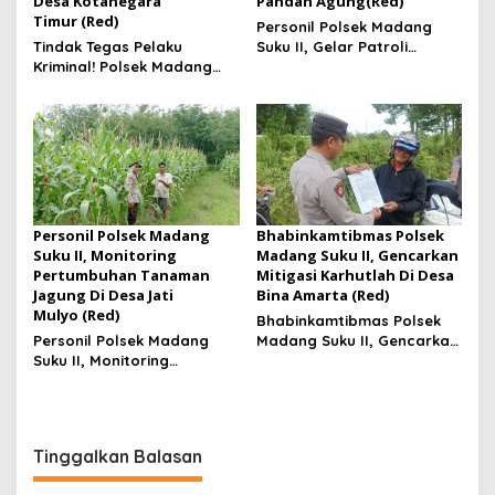
Desa Kotanegara
Pandan Agung(Red)
Timur (Red)
Personil Polsek Madang
Tindak Tegas Pelaku
Suku II, Gelar Patroli
Kriminal! Polsek Madang
Hunting Siang Dan Razia
Suku II, Gencarkan Patroli
Kendaraan Di Jalan Desa
Hunting Malam Di Jalan
Pandan Agung
Desa Kotanegara Timur
Personil Polsek Madang
Bhabinkamtibmas Polsek
Suku II, Monitoring
Madang Suku II, Gencarkan
Pertumbuhan Tanaman
Mitigasi Karhutlah Di Desa
Jagung Di Desa Jati
Bina Amarta (Red)
Mulyo (Red)
Bhabinkamtibmas Polsek
Personil Polsek Madang
Madang Suku II, Gencarkan
Suku II, Monitoring
Mitigasi Karhutlah Di Desa
Pertumbuhan Tanaman
Bina Amarta
Jagung Di Desa Jati Mulyo
Tinggalkan Balasan