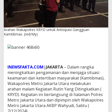
s
K
R
Y
D
u
n
Arahan Wakapolres KRYD untuk Antisipasi Gangguan
t
Kamtibmas. (red/My)
u
k
A
n
t
i
s
INEWSFAKTA.COM
|
JAKARTA
– Dalam rangka
i
meningkatkan pengamanan dan menjaga situasi
p
keamanan dan ketertiban masyarakat (Kamtibmas),
a
s
Wakapolres Metro Jakarta Utara melakukan
i
arahan malam Kegiatan Rutin Yang Ditingkatkan (
G
KRYD). Kegiatan ini berlangsung di halaman Polres
a
Metro Jakarta Utara dan dipimpin oleh Wakapolres
n
Metro Jakarta Utara AKBP Wahyudi, Sabtu (
g
g
7/12/2024).