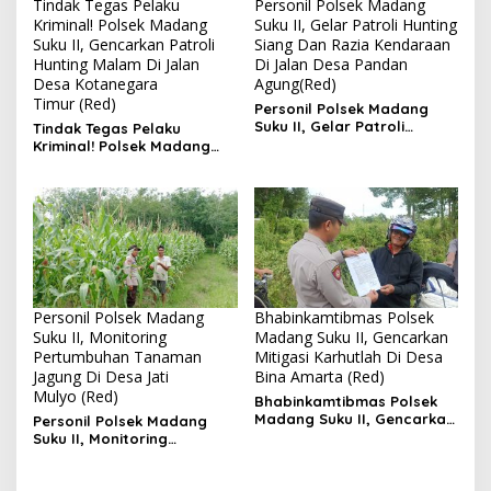
Tindak Tegas Pelaku
Personil Polsek Madang
Kriminal! Polsek Madang
Suku II, Gelar Patroli Hunting
Suku II, Gencarkan Patroli
Siang Dan Razia Kendaraan
Hunting Malam Di Jalan
Di Jalan Desa Pandan
Desa Kotanegara
Agung(Red)
Timur (Red)
Personil Polsek Madang
Suku II, Gelar Patroli
Tindak Tegas Pelaku
Hunting Siang Dan Razia
Kriminal! Polsek Madang
Kendaraan Di Jalan Desa
Suku II, Gencarkan Patroli
Pandan Agung
Hunting Malam Di Jalan
Desa Kotanegara Timur
Personil Polsek Madang
Bhabinkamtibmas Polsek
Suku II, Monitoring
Madang Suku II, Gencarkan
Pertumbuhan Tanaman
Mitigasi Karhutlah Di Desa
Jagung Di Desa Jati
Bina Amarta (Red)
Mulyo (Red)
Bhabinkamtibmas Polsek
Madang Suku II, Gencarkan
Personil Polsek Madang
Mitigasi Karhutlah Di Desa
Suku II, Monitoring
Bina Amarta
Pertumbuhan Tanaman
Jagung Di Desa Jati Mulyo