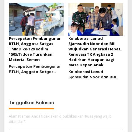
Lembur Finishing Rumah
Kesadaran Berbangsa
Type 36 untuk Warga
serta Taat Aturan di
Kampung Sesor
Kampung Sesor
Percepatan Pembangunan
Kolaborasi Lanud
RTLH, Anggota Satgas
Sjamsudin Noor dan BRI
TMMD ke-129 Kodim
Wujudkan Generasi Hebat,
1505/Tidore Turunkan
Renovasi TK Angkasa 2
Material Semen
Hadirkan Harapan bagi
Masa Depan Anak
Percepatan Pembangunan
RTLH, Anggota Satgas
Kolaborasi Lanud
TMMD ke-129 Kodim
Sjamsudin Noor dan BRI
1505/Tidore Turunkan
Wujudkan Generasi Hebat,
Material Semen
Renovasi TK Angkasa 2
Hadirkan Harapan bagi
Masa Depan Anak
Tinggalkan Balasan
Alamat email Anda tidak akan dipublikasikan.
Ruas yang wajib
ditandai
*