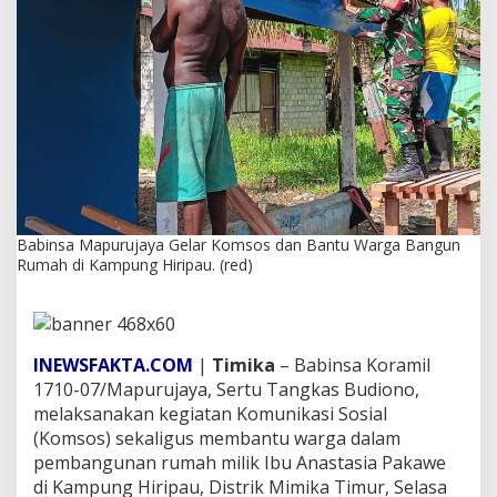
y
a
G
e
l
a
r
K
o
m
s
o
Babinsa Mapurujaya Gelar Komsos dan Bantu Warga Bangun
s
Rumah di Kampung Hiripau. (red)
d
a
n
B
a
INEWSFAKTA.COM
|
Timika
– Babinsa Koramil
n
1710-07/Mapurujaya, Sertu Tangkas Budiono,
t
u
melaksanakan kegiatan Komunikasi Sosial
W
(Komsos) sekaligus membantu warga dalam
a
pembangunan rumah milik Ibu Anastasia Pakawe
r
di Kampung Hiripau, Distrik Mimika Timur, Selasa
g