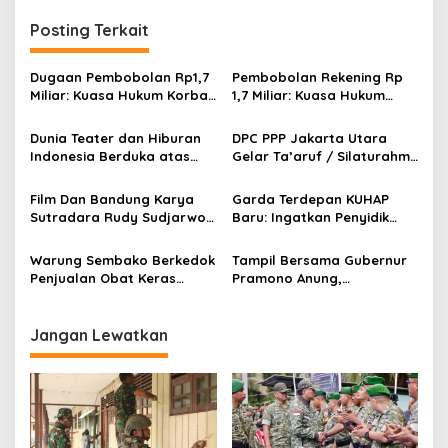
g
Posting Terkait
a
s
Dugaan Pembobolan Rp1,7
Pembobolan Rekening Rp
i
Miliar: Kuasa Hukum Korban
1,7 Miliar: Kuasa Hukum
p
Desak Polda DIY Usut
Sorot Dugaan Keterlibatan
Keterlibatan Internal Bank
Pihak Internal Bank Aladin
Dunia Teater dan Hiburan
DPC PPP Jakarta Utara
o
Aladin Syariah
Syariah
Indonesia Berduka atas
Gelar Ta’aruf / Silaturahmi
s
Wafatnya Komedian Senior
dan Penyerahan SK
Diding Boneng
Pengurus Baru, Fokus
Film Dan Bandung Karya
Garda Terdepan KUHAP
Konsolidasi Jelang
Sutradara Rudy Sudjarwo:
Baru: Ingatkan Penyidik
Musancab 13 September
Siap Menghibur Penonton
Larangan Praduga
2026
Secara Luas Mulai 20
Bersalah
Warung Sembako Berkedok
Tampil Bersama Gubernur
Agustus 2026
Penjualan Obat Keras
Pramono Anung,
Ilegal, Warga Desak Aparat
Muhammad Arjuna Azhar
Bertindak Cepat
Jadi Ikon Siswa Berprestasi
Hari Anak Nasional 2026
Jangan Lewatkan