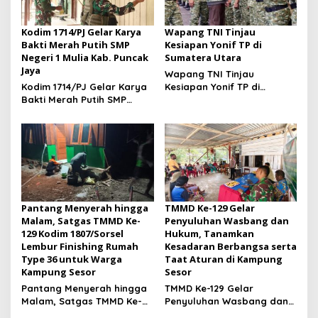
Kodim 1714/PJ Gelar Karya
Wapang TNI Tinjau
Bakti Merah Putih SMP
Kesiapan Yonif TP di
Negeri 1 Mulia Kab. Puncak
Sumatera Utara
Jaya
Wapang TNI Tinjau
Kodim 1714/PJ Gelar Karya
Kesiapan Yonif TP di
Bakti Merah Putih SMP
Sumatera Utara
Negeri 1 Mulia Kab. Puncak
Jaya
Pantang Menyerah hingga
TMMD Ke-129 Gelar
Malam, Satgas TMMD Ke-
Penyuluhan Wasbang dan
129 Kodim 1807/Sorsel
Hukum, Tanamkan
Lembur Finishing Rumah
Kesadaran Berbangsa serta
Type 36 untuk Warga
Taat Aturan di Kampung
Kampung Sesor
Sesor
Pantang Menyerah hingga
TMMD Ke-129 Gelar
Malam, Satgas TMMD Ke-
Penyuluhan Wasbang dan
129 Kodim 1807/Sorsel
Hukum, Tanamkan