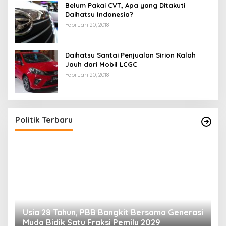
Belum Pakai CVT, Apa yang Ditakuti
Daihatsu Indonesia?
Februari 20, 2018
Daihatsu Santai Penjualan Sirion Kalah
Jauh dari Mobil LCGC
Februari 20, 2018
Politik Terbaru
Usia 28 Tahun, PBB Bangkit Bersama Generasi
K
Muda Bidik Satu Fraksi Pemilu 2029
H