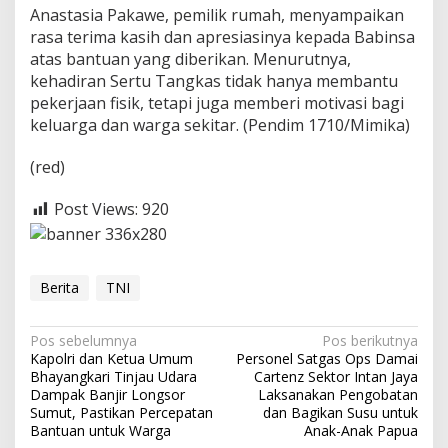
p
Anastasia Pakawe, pemilik rumah, menyampaikan
a
rasa terima kasih dan apresiasinya kepada Babinsa
u
atas bantuan yang diberikan. Menurutnya,
kehadiran Sertu Tangkas tidak hanya membantu
pekerjaan fisik, tetapi juga memberi motivasi bagi
keluarga dan warga sekitar. (Pendim 1710/Mimika)
(red)
Post Views:
920
Berita
TNI
N
Pos sebelumnya
Pos berikutnya
Kapolri dan Ketua Umum
Personel Satgas Ops Damai
a
Bhayangkari Tinjau Udara
Cartenz Sektor Intan Jaya
v
Dampak Banjir Longsor
Laksanakan Pengobatan
Sumut, Pastikan Percepatan
dan Bagikan Susu untuk
i
Bantuan untuk Warga
Anak-Anak Papua