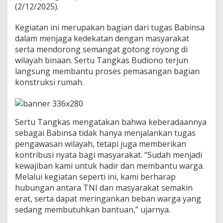
a
(2/12/2025).
B
a
Kegiatan ini merupakan bagian dari tugas Babinsa
n
dalam menjaga kedekatan dengan masyarakat
g
serta mendorong semangat gotong royong di
u
n
wilayah binaan. Sertu Tangkas Budiono terjun
R
langsung membantu proses pemasangan bagian
u
konstruksi rumah.
m
a
h
d
Sertu Tangkas mengatakan bahwa keberadaannya
i
K
sebagai Babinsa tidak hanya menjalankan tugas
a
pengawasan wilayah, tetapi juga memberikan
m
kontribusi nyata bagi masyarakat. “Sudah menjadi
p
kewajiban kami untuk hadir dan membantu warga.
u
n
Melalui kegiatan seperti ini, kami berharap
g
hubungan antara TNI dan masyarakat semakin
H
erat, serta dapat meringankan beban warga yang
i
sedang membutuhkan bantuan,” ujarnya.
r
i