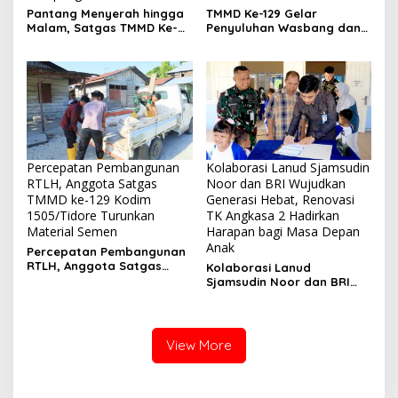
Pantang Menyerah hingga
TMMD Ke-129 Gelar
Malam, Satgas TMMD Ke-
Penyuluhan Wasbang dan
129 Kodim 1807/Sorsel
Hukum, Tanamkan
Lembur Finishing Rumah
Kesadaran Berbangsa
Type 36 untuk Warga
serta Taat Aturan di
Kampung Sesor
Kampung Sesor
Percepatan Pembangunan
Kolaborasi Lanud Sjamsudin
RTLH, Anggota Satgas
Noor dan BRI Wujudkan
TMMD ke-129 Kodim
Generasi Hebat, Renovasi
1505/Tidore Turunkan
TK Angkasa 2 Hadirkan
Material Semen
Harapan bagi Masa Depan
Anak
Percepatan Pembangunan
RTLH, Anggota Satgas
Kolaborasi Lanud
TMMD ke-129 Kodim
Sjamsudin Noor dan BRI
1505/Tidore Turunkan
Wujudkan Generasi Hebat,
Material Semen
Renovasi TK Angkasa 2
Hadirkan Harapan bagi
Masa Depan Anak
View More