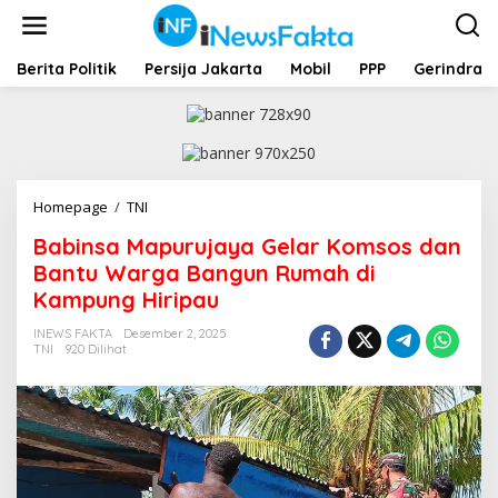
L
e
w
a
Berita Politik
Persija Jakarta
Mobil
PPP
Gerindra
t
i
k
e
k
o
Homepage
/
TNI
B
n
a
t
Babinsa Mapurujaya Gelar Komsos dan
b
e
i
Bantu Warga Bangun Rumah di
n
n
Kampung Hiripau
s
a
INEWS FAKTA
Desember 2, 2025
M
TNI
920 Dilihat
a
p
u
r
u
j
a