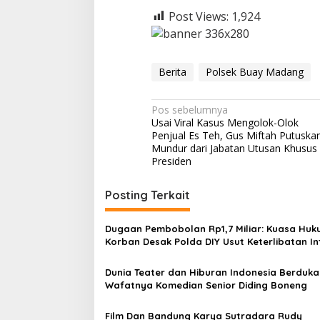
l
Post Views:
1,924
y
o
A
g
Berita
Polsek Buay Madang
u
n
g
N
Pos sebelumnya
Usai Viral Kasus Mengolok-Olok
a
Penjual Es Teh, Gus Miftah Putuska
v
Mundur dari Jabatan Utusan Khusus
Presiden
i
g
Posting Terkait
a
s
Dugaan Pembobolan Rp1,7 Miliar: Kuasa Hu
Korban Desak Polda DIY Usut Keterlibatan In
i
Bank Aladin Syariah
p
Dunia Teater dan Hiburan Indonesia Berduka
Wafatnya Komedian Senior Diding Boneng
o
s
Film Dan Bandung Karya Sutradara Rudy