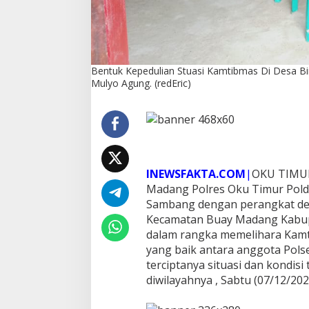
B
i
n
a
a
Bentuk Kepedulian Stuasi Kamtibmas Di Desa 
n
Mulyo Agung. (redEric)
!
A
n
g
g
o
t
a
INEWSFAKTA.COM
|
OKU TIMUR
P
Madang Polres Oku Timur Pold
o
Sambang dengan perangkat de
l
Kecamatan Buay Madang Kabup
s
e
dalam rangka memelihara Kamt
k
yang baik antara anggota Pols
B
terciptanya situasi dan kondis
u
diwilayahnya , Sabtu (07/12/202
a
y
M