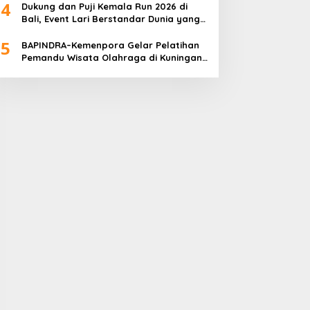
4
Dukung dan Puji Kemala Run 2026 di
Bali, Event Lari Berstandar Dunia yang
Usung Aksi Sosial
5
BAPINDRA–Kemenpora Gelar Pelatihan
Pemandu Wisata Olahraga di Kuningan
Jakarta