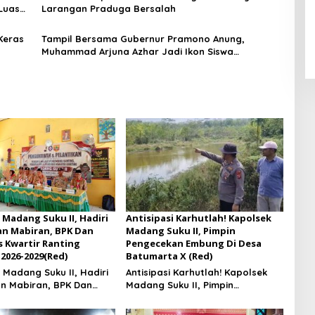
Luas
Larangan Praduga Bersalah
Keras
Tampil Bersama Gubernur Pramono Anung,
Muhammad Arjuna Azhar Jadi Ikon Siswa
Berprestasi Hari Anak Nasional 2026
 Madang Suku II, Hadiri
Antisipasi Karhutlah! Kapolsek
an Mabiran, BPK Dan
Madang Suku II, Pimpin
 Kwartir Ranting
Pengecekan Embung Di Desa
2026-2029(Red)
Batumarta X (Red)
 Madang Suku II, Hadiri
Antisipasi Karhutlah! Kapolsek
an Mabiran, BPK Dan
Madang Suku II, Pimpin
 Kwartir Ranting
Pengecekan Embung Di Desa
 2026-2029
Batumarta X