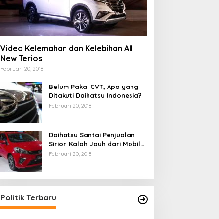
Video Kelemahan dan Kelebihan All
New Terios
Februari 20, 2018
Belum Pakai CVT, Apa yang
Ditakuti Daihatsu Indonesia?
Februari 20, 2018
Daihatsu Santai Penjualan
Sirion Kalah Jauh dari Mobil
LCGC
Februari 20, 2018
Politik Terbaru