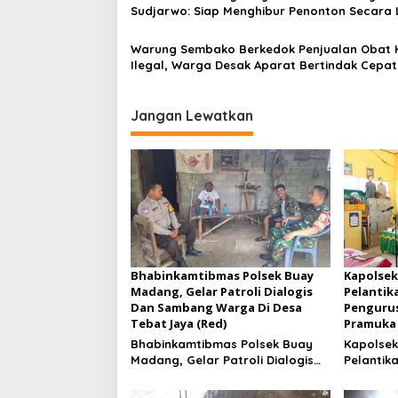
Sudjarwo: Siap Menghibur Penonton Secara 
Mulai 20 Agustus 2026
Warung Sembako Berkedok Penjualan Obat 
Ilegal, Warga Desak Aparat Bertindak Cepat
Jangan Lewatkan
Bhabinkamtibmas Polsek Buay
Kapolsek
Madang, Gelar Patroli Dialogis
Pelantik
Dan Sambang Warga Di Desa
Pengurus
Tebat Jaya (Red)
Pramuka 
Bhabinkamtibmas Polsek Buay
Kapolsek
Madang, Gelar Patroli Dialogis
Pelantik
Dan Sambang Warga Di Desa
Pengurus
Tebat Jaya
Pramuka