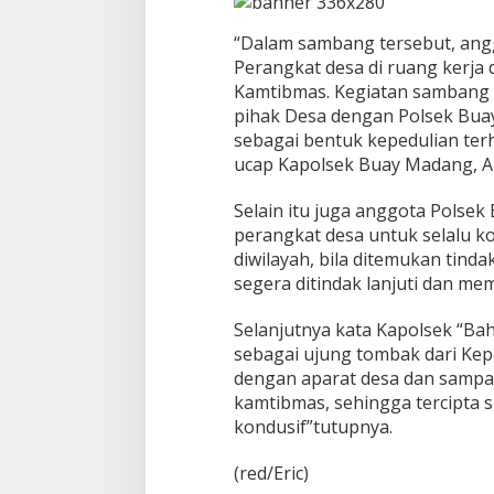
a
d
“Dalam sambang tersebut, an
a
Perangkat desa di ruang kerja
n
Kamtibmas. Kegiatan sambang i
g
pihak Desa dengan Polsek Buay
S
a
sebagai bentuk kepedulian ter
m
ucap Kapolsek Buay Madang, A
b
a
Selain itu juga anggota Pols
n
perangkat desa untuk selalu koo
g
i
diwilayah, bila ditemukan tind
K
segera ditindak lanjuti dan m
a
n
Selanjutnya kata Kapolsek “Ba
t
sebagai ujung tombak dari Kepo
o
r
dengan aparat desa dan sampa
D
kamtibmas, sehingga tercipta 
e
kondusif”tutupnya.
s
a
(red/Eric)
M
u