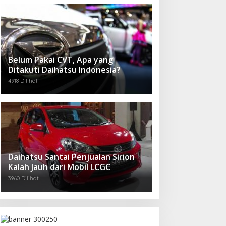
Belum Pakai CVT, Apa yang
Ditakuti Daihatsu Indonesia?
4918 Dilihat
Daihatsu Santai Penjualan Sirion
Kalah Jauh dari Mobil LCGC
3960 Dilihat