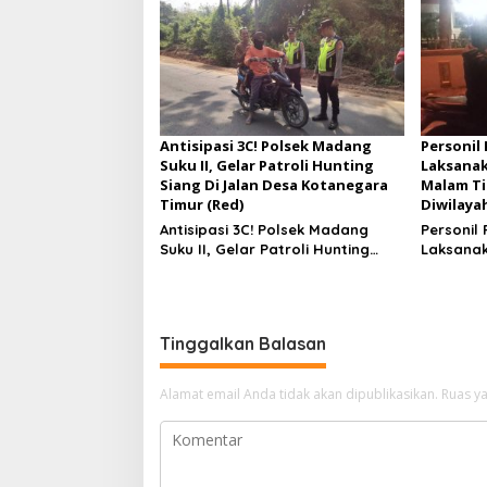
Antisipasi 3C! Polsek Madang
Personil
Suku II, Gelar Patroli Hunting
Laksanak
Siang Di Jalan Desa Kotanegara
Malam T
Timur (Red)
Diwilaya
Antisipasi 3C! Polsek Madang
Personil 
Suku II, Gelar Patroli Hunting
Laksanak
Siang Di Jalan Desa Kotanegara
Malam T
Timur
Diwilay
Tinggalkan Balasan
Alamat email Anda tidak akan dipublikasikan.
Ruas ya