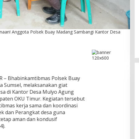
DPC PPP Jakarta Utara Gelar
Binaan! Anggota Polsek Buay Madang Sambangi Kantor Desa
Ta’aruf / Silaturahmi dan
Penyerahan SK Pengurus Baru,
Di Politik
|
Agustus 2, 2026
Fokus Konsolidasi Jelang
Musancab 13 September 2026
 – Bhabinkamtibmas Polsek Buay
a Sumsel, melaksanakan giat
sa di Kantor Desa Mulyo Agung
aten OKU Timur. Kegiatan tersebut
ibmas kerja sama dan koordinasi
ek dan Perangkat desa guna
i tetap aman dan kondusif
4).