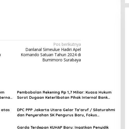
Pos berikutnya
Danlanal Simeulue Hadiri Apel
n
Komando Satuan Tahun 2024 di
Bumimoro Surabaya
kum
Pembobolan Rekening Rp 1,7 Miliar: Kuasa Hukum
ternal
Sorot Dugaan Keterlibatan Pihak Internal Bank
Aladin Syariah
 atas
DPC PPP Jakarta Utara Gelar Ta’aruf / Silaturahmi
dan Penyerahan SK Pengurus Baru, Fokus
Konsolidasi Jelang Musancab 13 September 2026
Garda Terdepan KUHAP Baru: Ingatkan Penyidik