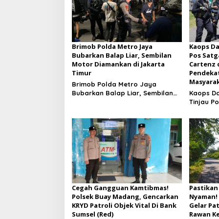
Brimob Polda Metro Jaya
Kaops Da
Bubarkan Balap Liar, Sembilan
Pos Satg
Motor Diamankan di Jakarta
Cartenz 
Timur
Pendeka
Masyara
Brimob Polda Metro Jaya
Bubarkan Balap Liar, Sembilan
Kaops Da
Motor Diamankan di Jakarta
Tinjau P
Timur
Damai Ca
Pendeka
Masyara
Cegah Gangguan Kamtibmas!
Pastikan
Polsek Buay Madang, Gencarkan
Nyaman!
KRYD Patroli Objek Vital Di Bank
Gelar Pat
Sumsel (Red)
Rawan Ke