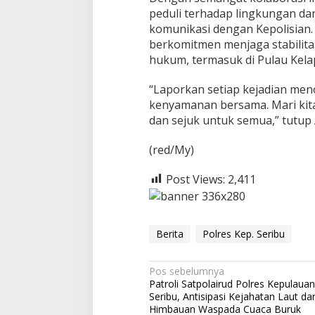
t
peduli terhadap lingkungan d
i
komunikasi dengan Kepolisian.
b
berkomitmen menjaga stabilita
m
hukum, termasuk di Pulau Kela
a
s
“Laporkan setiap kejadian me
kenyamanan bersama. Mari kit
dan sejuk untuk semua,” tutup 
(red/My)
Post Views:
2,411
Berita
Polres Kep. Seribu
N
Pos sebelumnya
Patroli Satpolairud Polres Kepulauan
a
Seribu, Antisipasi Kejahatan Laut da
v
Himbauan Waspada Cuaca Buruk