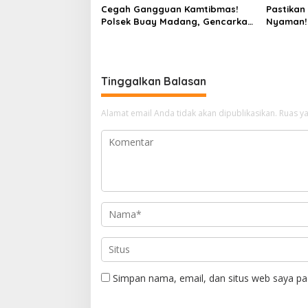
Cegah Gangguan Kamtibmas!
Pastikan
Polsek Buay Madang, Gencarkan
Nyaman!
KRYD Patroli Objek Vital Di Bank
Gelar Pa
Sumsel
Jalan R
Tinggalkan Balasan
Alamat email Anda tidak akan dipublikasikan.
Ruas ya
Simpan nama, email, dan situs web saya pa