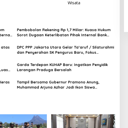
Wisata
kum
Pembobolan Rekening Rp 1,7 Miliar: Kuasa Hukum
ternal
Sorot Dugaan Keterlibatan Pihak Internal Bank
Aladin Syariah
 atas
DPC PPP Jakarta Utara Gelar Ta’aruf / Silaturahmi
dan Penyerahan SK Pengurus Baru, Fokus
Konsolidasi Jelang Musancab 13 September 2026
Garda Terdepan KUHAP Baru: Ingatkan Penyidik
Luas
Larangan Praduga Bersalah
Keras
Tampil Bersama Gubernur Pramono Anung,
Muhammad Arjuna Azhar Jadi Ikon Siswa
Berprestasi Hari Anak Nasional 2026