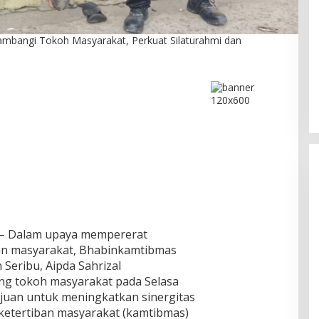
ambangi Tokoh Masyarakat, Perkuat Silaturahmi dan
Utara Gelar
Usia 28 Tahun, PBB Bangkit
ahmi dan
Bersama Generasi Muda Bidik
ngurus Baru,
Satu Fraksi Pemilu 2029
26
Di Politik
|
Juli 17, 2026
i Jelang
tember 2026
– Dalam upaya mempererat
an masyarakat, Bhabinkamtibmas
 Seribu, Aipda Sahrizal
g tokoh masyarakat pada Selasa
tujuan untuk meningkatkan sinergitas
etertiban masyarakat (kamtibmas)