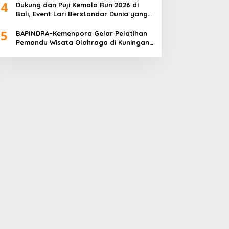
4
Dukung dan Puji Kemala Run 2026 di
Bali, Event Lari Berstandar Dunia yang
Usung Aksi Sosial
5
BAPINDRA–Kemenpora Gelar Pelatihan
Pemandu Wisata Olahraga di Kuningan
Jakarta