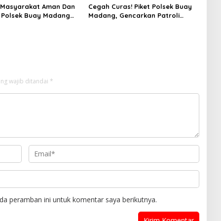
 Masyarakat Aman Dan
Cegah Curas! Piket Polsek Buay
 Polsek Buay Madang
Madang, Gencarkan Patroli
troli Dan Stanby Di
Hunting Malam Di Leter S
awan Kejahatan
Sukaraja
ng wajib ditandai
*
da peramban ini untuk komentar saya berikutnya.