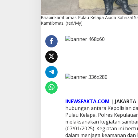
a
l
S
Bhabinkamtibmas Pulau Kelapa Aipda Sahrizal S
a
Kamtibmas. (red/My)
m
DPC PPP Jakarta 
b
Ta’aruf / Silatur
a
Penyerahan SK Pe
Di Politik
|
Agustus 2, 20
n
Fokus Konsolidas
g
Musancab 13 Sep
i
T
o
k
o
h
M
a
s
INEWSFAKTA.COM
|
JAKARTA
y
hubungan antara Kepolisian d
a
Pulau Kelapa, Polres Kepulauan
r
a
melaksanakan kegiatan samban
k
(07/01/2025). Kegiatan ini ber
a
dalam menjaga keamanan dan k
t