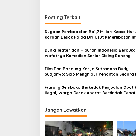
i
g
Posting Terkait
a
s
Dugaan Pembobolan Rp1,7 Miliar: Kuasa Hu
Korban Desak Polda DIY Usut Keterlibatan In
i
Bank Aladin Syariah
p
Dunia Teater dan Hiburan Indonesia Berduka
Wafatnya Komedian Senior Diding Boneng
o
s
Film Dan Bandung Karya Sutradara Rudy
Sudjarwo: Siap Menghibur Penonton Secara 
Mulai 20 Agustus 2026
Warung Sembako Berkedok Penjualan Obat 
Ilegal, Warga Desak Aparat Bertindak Cepat
Jangan Lewatkan