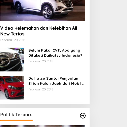
Video Kelemahan dan Kelebihan All
New Terios
Februari 20, 2018
Belum Pakai CVT, Apa yang
Ditakuti Daihatsu Indonesia?
Februari 20, 2018
Daihatsu Santai Penjualan
Sirion Kalah Jauh dari Mobil
LCGC
Februari 20, 2018
Politik Terbaru