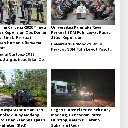
mai Cartenz-2026 Tinjau
Universitas Palangka Raya
as Kepolisian Ops Damai
Perkuat SDM Polri Lewat Pusat
di Sinak, Perkuat
Studi Kepolisian
tan Humanis Bersama
Universitas Palangka Raya
kat
Perkuat SDM Polri Lewat Pusat
mai Cartenz-2026
Studi Kepolisian
os Satgas Kepolisian Ops
rtenz di Sinak, Perkuat
tan Humanis Bersama
kat
 Masyarakat Aman Dan
Cegah Curas! Piket Polsek Buay
 Polsek Buay Madang
Madang, Gencarkan Patroli
roli Dan Stanby Di Jalan
Hunting Malam Di Leter S
jahatan (Red)
Sukaraja (Red)