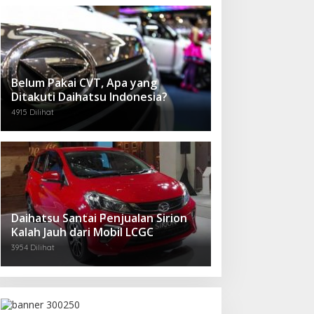
Belum Pakai CVT, Apa yang
Ditakuti Daihatsu Indonesia?
4915 Dilihat
Daihatsu Santai Penjualan Sirion
Kalah Jauh dari Mobil LCGC
3954 Dilihat