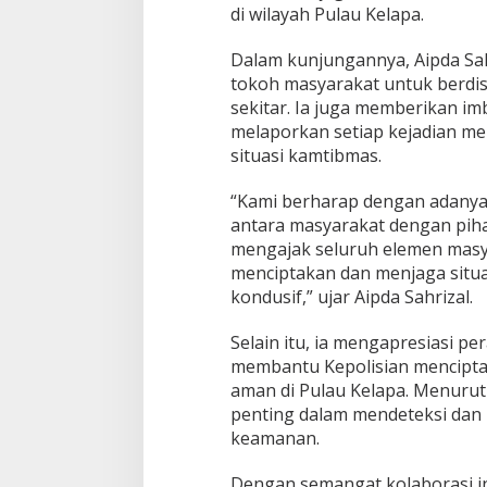
di wilayah Pulau Kelapa.
,
P
e
Dalam kunjungannya, Aipda Sa
r
tokoh masyarakat untuk berdis
k
sekitar. Ia juga memberikan i
u
melaporkan setiap kejadian m
a
t
situasi kamtibmas.
S
i
“Kami berharap dengan adanya 
l
antara masyarakat dengan piha
a
mengajak seluruh elemen mas
t
u
menciptakan dan menjaga situ
r
kondusif,” ujar Aipda Sahrizal.
a
h
Selain itu, ia mengapresiasi p
m
membantu Kepolisian mencipt
i
d
aman di Pulau Kelapa. Menurut
a
penting dalam mendeteksi da
n
keamanan.
K
a
Dengan semangat kolaborasi i
m