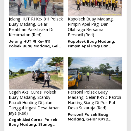
Jelang HUT RI Ke- 81! Polsek
Kapolsek Buay Madang,
Buay Madang, Gelar
Pimpin Apel Pagi Dan
Pelatihan Paskibraka Di
Olahraga Bersama
Kecamatan (Red)
Personil (Red)
Jelang HUT RI Ke- 81!
Kapolsek Buay Madang,
Polsek Buay Madang, Gelar
Pimpin Apel Pagi Dan
Pelatihan Paskibraka Di
Olahraga Bersama
Kecamatan
Personil
Cegah Aksi Curas! Polsek
Personil Polsek Buay
Buay Madang, Stanby
Madang, Gelar KRYD Patroli
Patroli Hunting Di Jalan
Hunting Siang Di Pos Pol
Tanggul Irigasi Desa Aman
Desa Sukaraja (Red)
Jaya (Red)
Personil Polsek Buay
Madang, Gelar KRYD
Cegah Aksi Curas! Polsek
Patroli Hunting Siang Di Pos
Buay Madang, Stanby
Pol Desa Sukaraja
Patroli Hunting Di Jalan