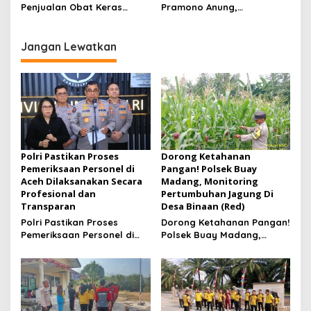
Agustus 2026
Penjualan Obat Keras
Pramono Anung,
Ilegal, Warga Desak Aparat
Muhammad Arjuna Azhar
Bertindak Cepat
Jadi Ikon Siswa Berprestasi
Hari Anak Nasional 2026
Jangan Lewatkan
Polri Pastikan Proses
Dorong Ketahanan
Pemeriksaan Personel di
Pangan! Polsek Buay
Aceh Dilaksanakan Secara
Madang, Monitoring
Profesional dan
Pertumbuhan Jagung Di
Transparan
Desa Binaan (Red)
Polri Pastikan Proses
Dorong Ketahanan Pangan!
Pemeriksaan Personel di
Polsek Buay Madang,
Aceh Dilaksanakan Secara
Monitoring Pertumbuhan
Profesional dan
Jagung Di Desa Binaan
Transparan