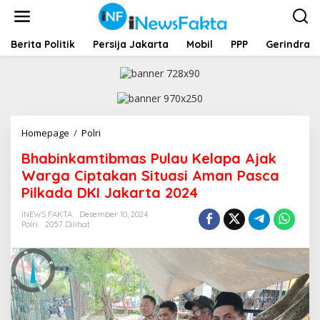
L
e
w
a
Berita Politik
Persija Jakarta
Mobil
PPP
Gerindra
t
i
k
e
k
o
Homepage
/
Polri
B
n
h
t
Bhabinkamtibmas Pulau Kelapa Ajak
a
e
b
Warga Ciptakan Situasi Aman Pasca
n
i
Pilkada DKI Jakarta 2024
n
k
INEWS FAKTA
Desember 10, 2024
a
Polri
2057 Dilihat
m
t
i
b
m
a
s