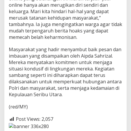
a
online hanya akan merugikan diri sendiri dan
D
keluarga. Mari kita hindari hal-hal yang dapat
K
merusak tatanan kehidupan masyarakat,”
I
tambahnya. Ia juga mengingatkan warga agar tidak
J
a
mudah terpengaruh berita hoaks yang dapat
k
memecah belah keharmonisan.
a
r
Masyarakat yang hadir menyambut baik pesan dan
t
imbauan yang disampaikan oleh Aipda Sahrizal.
a
2
Mereka menyatakan komitmen untuk menjaga
0
situasi kondusif di lingkungan mereka. Kegiatan
2
sambang seperti ini diharapkan dapat terus
4
dilaksanakan untuk memperkuat hubungan antara
Polri dan masyarakat, serta menjaga kedamaian di
Kepulauan Seribu Utara.
(red/MY)
Post Views:
2,057