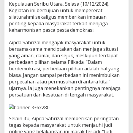
k
Kepulauan Seribu Utara, Selasa (10/12/2024).
a
Kegiatan ini bertujuan untuk mempererat
n
silaturahmi sekaligus memberikan imbauan
S
penting kepada masyarakat terkait menjaga
i
keharmonisan pasca pesta demokrasi.
t
u
a
Aipda Sahrizal mengajak masyarakat untuk
s
bersama-sama menciptakan dan menjaga situasi
i
yang aman, damai, dan sejuk, meskipun terdapat
A
perbedaan pilihan selama Pilkada. “Dalam
m
a
berdemokrasi, perbedaan pilihan adalah hal yang
n
biasa. Jangan sampai perbedaan ini menimbulkan
P
perpecahan atau permusuhan di antara kita,”
a
ujarnya. Ia juga menekankan pentingnya menjaga
s
c
persatuan dan kesatuan di tengah masyarakat.
a
P
i
l
Selain itu, Aipda Sahrizal memberikan peringatan
k
tegas kepada masyarakat untuk menjauhi judi
a
online yang belakangan ini marak terjadi. “Judi
d