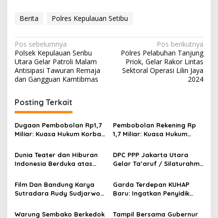
Berita
Polres Kepulauan Setibu
N
Pos sebelumnya
Pos berikutnya
Polsek Kepulauan Seribu
Polres Pelabuhan Tanjung
a
Utara Gelar Patroli Malam
Priok, Gelar Rakor Lintas
v
Antisipasi Tawuran Remaja
Sektoral Operasi Lilin Jaya
dan Gangguan Kamtibmas
2024
i
g
Posting Terkait
a
s
Dugaan Pembobolan Rp1,7
Pembobolan Rekening Rp
Miliar: Kuasa Hukum Korban
1,7 Miliar: Kuasa Hukum
i
Desak Polda DIY Usut
Sorot Dugaan Keterlibatan
p
Keterlibatan Internal Bank
Pihak Internal Bank Aladin
Dunia Teater dan Hiburan
DPC PPP Jakarta Utara
Aladin Syariah
Syariah
Indonesia Berduka atas
Gelar Ta’aruf / Silaturahmi
o
Wafatnya Komedian Senior
dan Penyerahan SK
s
Diding Boneng
Pengurus Baru, Fokus
Film Dan Bandung Karya
Garda Terdepan KUHAP
Konsolidasi Jelang
Sutradara Rudy Sudjarwo:
Baru: Ingatkan Penyidik
Musancab 13 September
Siap Menghibur Penonton
Larangan Praduga
2026
Secara Luas Mulai 20
Bersalah
Warung Sembako Berkedok
Tampil Bersama Gubernur