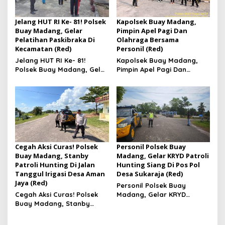
Jelang HUT RI Ke- 81! Polsek
Kapolsek Buay Madang,
Buay Madang, Gelar
Pimpin Apel Pagi Dan
Pelatihan Paskibraka Di
Olahraga Bersama
Kecamatan (Red)
Personil (Red)
Jelang HUT RI Ke- 81!
Kapolsek Buay Madang,
Polsek Buay Madang, Gelar
Pimpin Apel Pagi Dan
Pelatihan Paskibraka Di
Olahraga Bersama
Kecamatan
Personil
Cegah Aksi Curas! Polsek
Personil Polsek Buay
Buay Madang, Stanby
Madang, Gelar KRYD Patroli
Patroli Hunting Di Jalan
Hunting Siang Di Pos Pol
Tanggul Irigasi Desa Aman
Desa Sukaraja (Red)
Jaya (Red)
Personil Polsek Buay
Cegah Aksi Curas! Polsek
Madang, Gelar KRYD
Buay Madang, Stanby
Patroli Hunting Siang Di Pos
Patroli Hunting Di Jalan
Pol Desa Sukaraja
Tanggul Irigasi Desa Aman