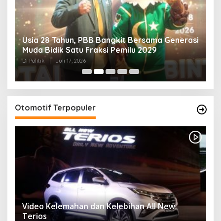
Usia 28 Tahun, PBB Bangkit Bersama Generasi
K
Muda Bidik Satu Fraksi Pemilu 2029
H
R
Di Politik
|
Juli 17, 2026
Di 
Otomotif Terpopuler
Video Kelemahan dan Kelebihan All New
Terios