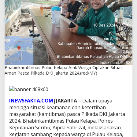
P
u
l
a
u
K
e
l
a
p
a
A
Bhabinkamtibmas Pulau Kelapa Ajak Warga Ciptakan Situasi
j
Aman Pasca Pilkada DKI Jakarta 2024.(red/MY)
a
k
W
a
r
INEWSFAKTA.COM
|
JAKARTA
– Dalam upaya
g
menjaga situasi keamanan dan ketertiban
a
C
masyarakat (kamtibmas) pasca Pilkada DKI Jakarta
i
2024, Bhabinkamtibmas Pulau Kelapa, Polres
p
Kepulauan Seribu, Aipda Sahrizal, melaksanakan
t
kegiatan sambang kepada warga di Pulau Kelapa,
a