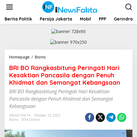
L
e
w
a
Berita Politik
Persija Jakarta
Mobil
PPP
Gerindra
t
i
k
e
k
o
Homepage
/
Bisnis
B
n
R
t
BRI BO Rangkasbitung Peringati Hari
I
e
B
Kesaktian Pancasila dengan Penuh
n
O
Khidmat dan Semangat Kebangsaan
R
a
BRI BO Rangkasbitung Peringati Hari Kesaktian
n
Pancasila dengan Penuh Khidmat dan Semangat
g
Kebangsaan
k
a
INEWS FAKTA
Oktober 23, 2025
s
Bisnis
3154 Dilihat
b
i
t