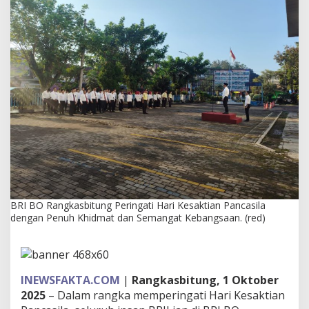
u
n
g
P
e
r
i
n
g
a
t
i
H
a
r
i
K
BRI BO Rangkasbitung Peringati Hari Kesaktian Pancasila
e
dengan Penuh Khidmat dan Semangat Kebangsaan. (red)
s
a
k
t
i
INEWSFAKTA.COM
|
Rangkasbitung, 1 Oktober
a
2025
– Dalam rangka memperingati Hari Kesaktian
n