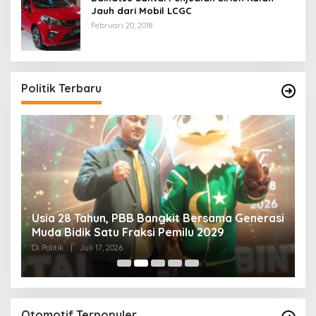
Jauh dari Mobil LCGC
Februari 20, 2018
Politik Terbaru
Usia 28 Tahun, PBB Bangkit Bersama Generasi
K
Muda Bidik Satu Fraksi Pemilu 2029
H
R
Di Politik
|
Juli 17, 2026
Di 
Otomotif Terpopuler