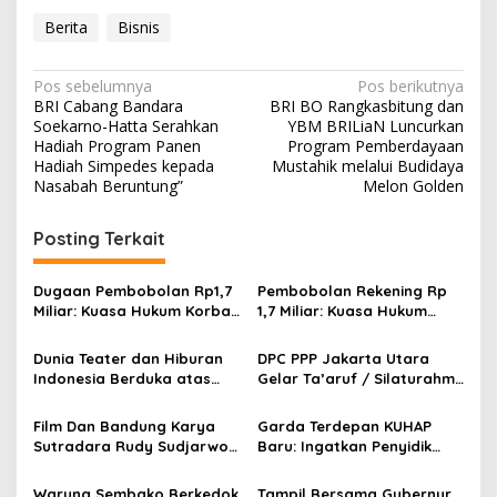
Berita
Bisnis
N
Pos sebelumnya
Pos berikutnya
BRI Cabang Bandara
BRI BO Rangkasbitung dan
a
Soekarno-Hatta Serahkan
YBM BRILiaN Luncurkan
v
Hadiah Program Panen
Program Pemberdayaan
Hadiah Simpedes kepada
Mustahik melalui Budidaya
i
Nasabah Beruntung”
Melon Golden
g
Posting Terkait
a
s
Dugaan Pembobolan Rp1,7
Pembobolan Rekening Rp
i
Miliar: Kuasa Hukum Korban
1,7 Miliar: Kuasa Hukum
p
Desak Polda DIY Usut
Sorot Dugaan Keterlibatan
Keterlibatan Internal Bank
Pihak Internal Bank Aladin
Dunia Teater dan Hiburan
DPC PPP Jakarta Utara
o
Aladin Syariah
Syariah
Indonesia Berduka atas
Gelar Ta’aruf / Silaturahmi
s
Wafatnya Komedian Senior
dan Penyerahan SK
Diding Boneng
Pengurus Baru, Fokus
Film Dan Bandung Karya
Garda Terdepan KUHAP
Konsolidasi Jelang
Sutradara Rudy Sudjarwo:
Baru: Ingatkan Penyidik
Musancab 13 September
Siap Menghibur Penonton
Larangan Praduga
2026
Secara Luas Mulai 20
Bersalah
Warung Sembako Berkedok
Tampil Bersama Gubernur