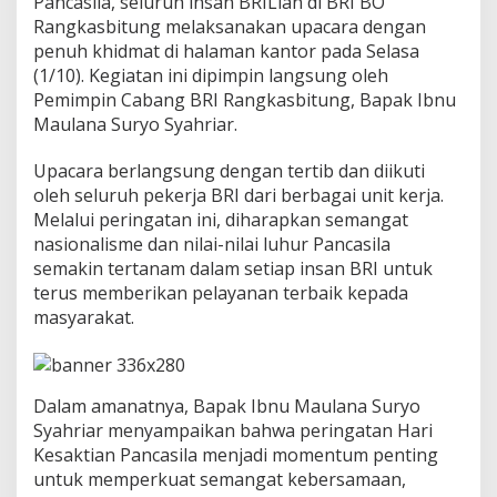
Pancasila, seluruh insan BRILian di BRI BO
P
Rangkasbitung melaksanakan upacara dengan
a
penuh khidmat di halaman kantor pada Selasa
n
c
(1/10). Kegiatan ini dipimpin langsung oleh
a
Pemimpin Cabang BRI Rangkasbitung, Bapak Ibnu
s
Maulana Suryo Syahriar.
i
l
Upacara berlangsung dengan tertib dan diikuti
a
d
oleh seluruh pekerja BRI dari berbagai unit kerja.
e
Melalui peringatan ini, diharapkan semangat
n
nasionalisme dan nilai-nilai luhur Pancasila
g
semakin tertanam dalam setiap insan BRI untuk
a
n
terus memberikan pelayanan terbaik kepada
P
masyarakat.
e
n
u
h
Dalam amanatnya, Bapak Ibnu Maulana Suryo
K
Syahriar menyampaikan bahwa peringatan Hari
h
i
Kesaktian Pancasila menjadi momentum penting
d
untuk memperkuat semangat kebersamaan,
m