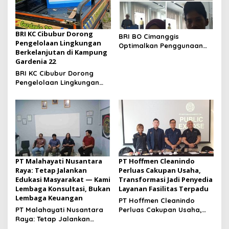
BRI KC Cibubur Dorong
BRI BO Cimanggis
Pengelolaan Lingkungan
Optimalkan Penggunaan
Berkelanjutan di Kampung
BRImo melalui Brimo Day di
Gardenia 22
Berbagai Uker Supervisi
BRI KC Cibubur Dorong
Pengelolaan Lingkungan
Berkelanjutan di Kampung
Gardenia 22
PT Malahayati Nusantara
PT Hoffmen Cleanindo
Raya: Tetap Jalankan
Perluas Cakupan Usaha,
Edukasi Masyarakat — Kami
Transformasi Jadi Penyedia
Lembaga Konsultasi, Bukan
Layanan Fasilitas Terpadu
Lembaga Keuangan
PT Hoffmen Cleanindo
PT Malahayati Nusantara
Perluas Cakupan Usaha,
Raya: Tetap Jalankan
Transformasi Jadi
Edukasi Masyarakat —
Penyedia Layanan Fasilitas