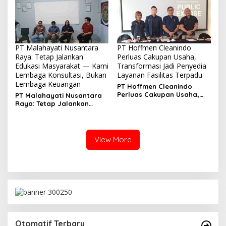
PT Malahayati Nusantara
PT Hoffmen Cleanindo
Raya: Tetap Jalankan
Perluas Cakupan Usaha,
Edukasi Masyarakat — Kami
Transformasi Jadi Penyedia
Lembaga Konsultasi, Bukan
Layanan Fasilitas Terpadu
Lembaga Keuangan
PT Hoffmen Cleanindo
Perluas Cakupan Usaha,
PT Malahayati Nusantara
Transformasi Jadi
Raya: Tetap Jalankan
Penyedia Layanan Fasilitas
Edukasi Masyarakat —
Terpadu
Kami Lembaga Konsultasi,
Bukan Lembaga Keuangan
View More
Otomatif Terbaru