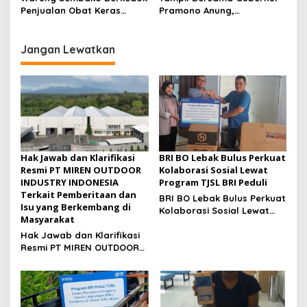
Agustus 2026
Penjualan Obat Keras
Pramono Anung,
Ilegal, Warga Desak Aparat
Muhammad Arjuna Azhar
Bertindak Cepat
Jadi Ikon Siswa Berprestasi
Hari Anak Nasional 2026
Jangan Lewatkan
Hak Jawab dan Klarifikasi
BRI BO Lebak Bulus Perkuat
Resmi PT MIREN OUTDOOR
Kolaborasi Sosial Lewat
INDUSTRY INDONESIA
Program TJSL BRI Peduli
Terkait Pemberitaan dan
BRI BO Lebak Bulus Perkuat
Isu yang Berkembang di
Kolaborasi Sosial Lewat
Masyarakat
Program TJSL BRI Peduli
Hak Jawab dan Klarifikasi
Resmi PT MIREN OUTDOOR
INDUSTRY INDONESIA
Terkait Pemberitaan dan
Isu yang Berkembang di
Masyarakat