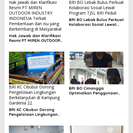
Hak Jawab dan Klarifikasi
BRI BO Lebak Bulus Perkuat
Resmi PT MIREN
Kolaborasi Sosial Lewat
OUTDOOR INDUSTRY
Program TJSL BRI Peduli
INDONESIA Terkait
BRI BO Lebak Bulus Perkuat
Pemberitaan dan Isu yang
Kolaborasi Sosial Lewat
Berkembang di Masyarakat
Program TJSL BRI Peduli
Hak Jawab dan Klarifikasi
Resmi PT MIREN OUTDOOR
INDUSTRY INDONESIA
Terkait Pemberitaan dan
Isu yang Berkembang di
Masyarakat
BRI KC Cibubur Dorong
BRI BO Cimanggis
Pengelolaan Lingkungan
Optimalkan Penggunaan
Berkelanjutan di Kampung
BRImo melalui Brimo Day di
Gardenia 22
Berbagai Uker Supervisi
BRI KC Cibubur Dorong
Pengelolaan Lingkungan
Berkelanjutan di Kampung
Gardenia 22