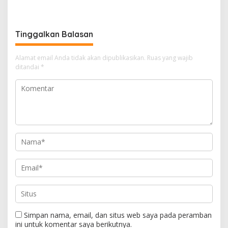
Kami Lembaga Konsultasi,
Terpadu
Bukan Lembaga Keuangan
Tinggalkan Balasan
Alamat email Anda tidak akan dipublikasikan.
Ruas yang wajib
ditandai
*
Simpan nama, email, dan situs web saya pada peramban
ini untuk komentar saya berikutnya.