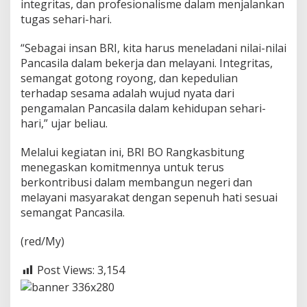
integritas, dan profesionalisme dalam menjalankan
a
tugas sehari-hari.
t
d
a
“Sebagai insan BRI, kita harus meneladani nilai-nilai
n
Pancasila dalam bekerja dan melayani. Integritas,
S
semangat gotong royong, dan kepedulian
e
terhadap sesama adalah wujud nyata dari
m
a
pengamalan Pancasila dalam kehidupan sehari-
n
hari,” ujar beliau.
g
a
Melalui kegiatan ini, BRI BO Rangkasbitung
t
menegaskan komitmennya untuk terus
K
e
berkontribusi dalam membangun negeri dan
b
melayani masyarakat dengan sepenuh hati sesuai
a
semangat Pancasila.
n
g
(red/My)
s
a
a
Post Views:
3,154
n