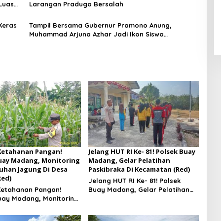
Luas
Larangan Praduga Bersalah
Keras
Tampil Bersama Gubernur Pramono Anung,
Muhammad Arjuna Azhar Jadi Ikon Siswa
Berprestasi Hari Anak Nasional 2026
Ketahanan Pangan!
Jelang HUT RI Ke- 81! Polsek Buay
uay Madang, Monitoring
Madang, Gelar Pelatihan
han Jagung Di Desa
Paskibraka Di Kecamatan (Red)
Red)
Jelang HUT RI Ke- 81! Polsek
Ketahanan Pangan!
Buay Madang, Gelar Pelatihan
uay Madang, Monitoring
Paskibraka Di Kecamatan
han Jagung Di Desa