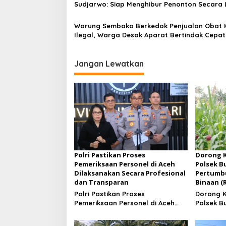
Sudjarwo: Siap Menghibur Penonton Secara 
Mulai 20 Agustus 2026
Warung Sembako Berkedok Penjualan Obat 
Ilegal, Warga Desak Aparat Bertindak Cepat
Jangan Lewatkan
Polri Pastikan Proses
Dorong 
Pemeriksaan Personel di Aceh
Polsek B
Dilaksanakan Secara Profesional
Pertumbu
dan Transparan
Binaan (
Polri Pastikan Proses
Dorong 
Pemeriksaan Personel di Aceh
Polsek B
Dilaksanakan Secara Profesional
Pertumbu
dan Transparan
Binaan