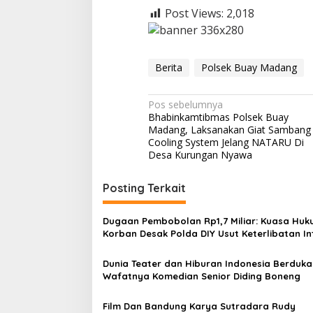
Post Views:
2,018
Berita
Polsek Buay Madang
N
Pos sebelumnya
Bhabinkamtibmas Polsek Buay
a
Madang, Laksanakan Giat Sambang
v
Cooling System Jelang NATARU Di
Desa Kurungan Nyawa
i
g
Posting Terkait
a
s
Dugaan Pembobolan Rp1,7 Miliar: Kuasa Hu
Korban Desak Polda DIY Usut Keterlibatan In
i
Bank Aladin Syariah
p
Dunia Teater dan Hiburan Indonesia Berduka
Wafatnya Komedian Senior Diding Boneng
o
s
Film Dan Bandung Karya Sutradara Rudy