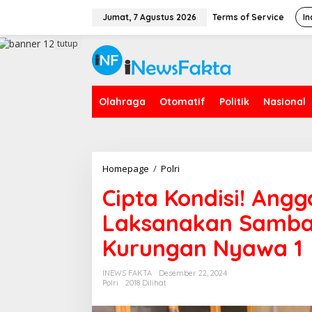
L
e
Jumat, 7 Agustus 2026
Terms of Service
In
w
a
tutup
t
i
k
e
Olahraga
Otomatif
Politik
Nasional
k
o
n
t
e
n
Homepage
/
Polri
C
i
Cipta Kondisi! Ang
p
t
Laksanakan Samba
a
K
Kurungan Nyawa 1
o
n
d
INEWS FAKTA
Desember 22, 2024
i
Polri
2018 Dilihat
s
i