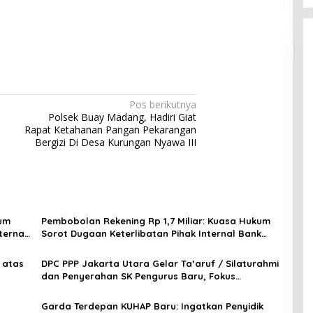
Pos berikutnya
Polsek Buay Madang, Hadiri Giat
Rapat Ketahanan Pangan Pekarangan
Bergizi Di Desa Kurungan Nyawa III
kum
Pembobolan Rekening Rp 1,7 Miliar: Kuasa Hukum
ternal
Sorot Dugaan Keterlibatan Pihak Internal Bank
Aladin Syariah
 atas
DPC PPP Jakarta Utara Gelar Ta’aruf / Silaturahmi
dan Penyerahan SK Pengurus Baru, Fokus
Konsolidasi Jelang Musancab 13 September 2026
Garda Terdepan KUHAP Baru: Ingatkan Penyidik