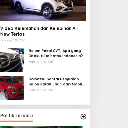
Video Kelemahan dan Kelebihan All
New Terios
Februari 20, 2018
Belum Pakai CVT, Apa yang
Ditakuti Daihatsu Indonesia?
Februari 20, 2018
Daihatsu Santai Penjualan
Sirion Kalah Jauh dari Mobil
LCGC
Februari 20, 2018
Politik Terbaru