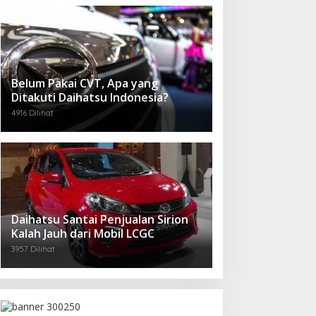
Belum Pakai CVT, Apa yang
Ditakuti Daihatsu Indonesia?
4916 Dilihat
Daihatsu Santai Penjualan Sirion
Kalah Jauh dari Mobil LCGC
3957 Dilihat