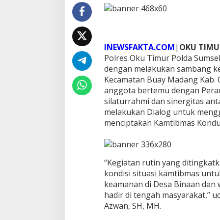
a
k
s
a
n
INEWSFAKTA.COM
|
OKU TIMU
a
Polres Oku Timur Polda Sumsel
k
dengan melakukan sambang ke
a
n
Kecamatan Buay Madang Kab. O
S
anggota bertemu dengan Peran
a
silaturrahmi dan sinergitas an
m
melakukan Dialog untuk mengga
b
a
menciptakan Kamtibmas Kondus
n
g
D
i
“Kegiatan rutin yang ditingkatk
K
kondisi situasi kamtibmas un
a
n
keamanan di Desa Binaan dan
t
hadir di tengah masyarakat,” 
o
Azwan, SH, MH.
r
D