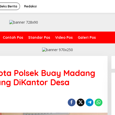
deks Berita
Redaksi
Contoh Pos
Standar Pos
Video Pos
Galeri Pos
gota Polsek Buay Madang
ng DiKantor Desa