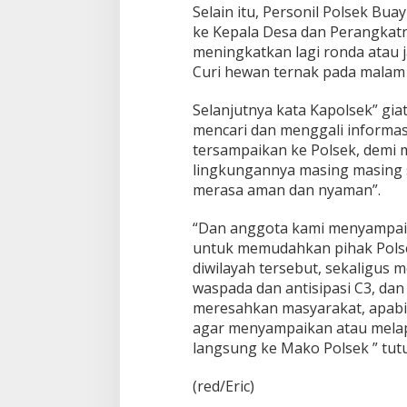
Selain itu, Personil Polsek 
e
s
ke Kepala Desa dan Perangkat
a
meningkatkan lagi ronda atau 
K
Curi hewan ternak pada malam 
u
r
Selanjutnya kata Kapolsek” gia
u
n
mencari dan menggali informas
g
tersampaikan ke Polsek, demi 
a
lingkungannya masing masing 
n
merasa aman dan nyaman”.
N
y
a
“Dan anggota kami menyampai
w
untuk memudahkan pihak Polse
a
diwilayah tersebut, sekaligus
1
waspada dan antisipasi C3, dan
meresahkan masyarakat, apabi
agar menyampaikan atau mela
langsung ke Mako Polsek ” tut
(red/Eric)