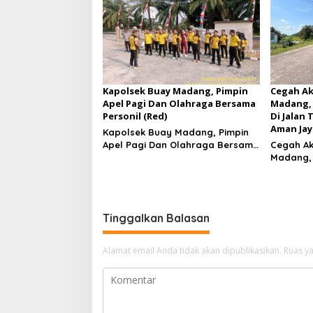
Kapolsek Buay Madang, Pimpin
Cegah Ak
Apel Pagi Dan Olahraga Bersama
Madang, 
Personil (Red)
Di Jalan 
Aman Jay
Kapolsek Buay Madang, Pimpin
Apel Pagi Dan Olahraga Bersama
Cegah Ak
Personil
Madang, 
Di Jalan 
Aman J
Tinggalkan Balasan
Alamat email Anda tidak akan dipublikasikan.
Ruas ya