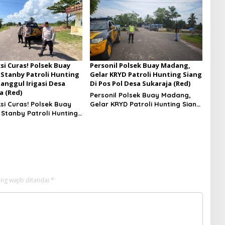
si Curas! Polsek Buay
Personil Polsek Buay Madang,
Stanby Patroli Hunting
Gelar KRYD Patroli Hunting Siang
Tanggul Irigasi Desa
Di Pos Pol Desa Sukaraja (Red)
a (Red)
Personil Polsek Buay Madang,
si Curas! Polsek Buay
Gelar KRYD Patroli Hunting Siang
Stanby Patroli Hunting
Di Pos Pol Desa Sukaraja
Tanggul Irigasi Desa
aya
ng wajib ditandai
*