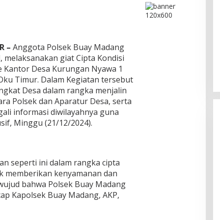
DPC PPP Jakarta Utara Gelar
R –
Anggota Polsek Buay Madang
Ta’aruf / Silaturahmi dan
, melaksanakan giat Cipta Kondisi
Penyerahan SK Pengurus Baru,
Di Politik
|
Agustus 2, 2026
 Kantor Desa Kurungan Nyawa 1
Fokus Konsolidasi Jelang
ku Timur. Dalam Kegiatan tersebut
Musancab 13 September 2026
gkat Desa dalam rangka menjalin
tara Polsek dan Aparatur Desa, serta
li informasi diwilayahnya guna
if, Minggu (21/12/2024).
an seperti ini dalam rangka cipta
tuk memberikan kenyamanan dan
 wujud bahwa Polsek Buay Madang
ucap Kapolsek Buay Madang, AKP,