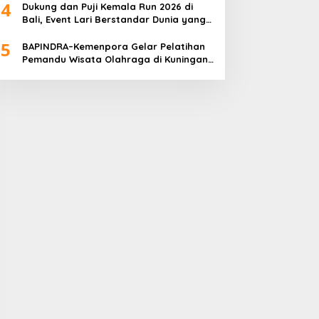
4
Dukung dan Puji Kemala Run 2026 di
Bali, Event Lari Berstandar Dunia yang
Usung Aksi Sosial
5
BAPINDRA–Kemenpora Gelar Pelatihan
Pemandu Wisata Olahraga di Kuningan
Jakarta