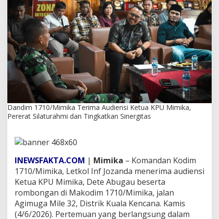
k
a
T
e
r
i
m
a
A
u
d
i
Dandim 1710/Mimika Terima Audiensi Ketua KPU Mimika,
e
Pererat Silaturahmi dan Tingkatkan Sinergitas
n
s
i
K
e
INEWSFAKTA.COM
|
Mimika
– Komandan Kodim
t
1710/Mimika, Letkol Inf Jozanda menerima audiensi
u
a
Ketua KPU Mimika, Dete Abugau beserta
K
rombongan di Makodim 1710/Mimika, jalan
P
Agimuga Mile 32, Distrik Kuala Kencana. Kamis
U
(4/6/2026). Pertemuan yang berlangsung dalam
M