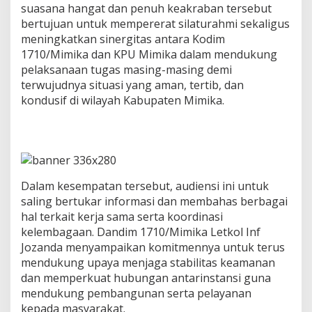
i
suasana hangat dan penuh keakraban tersebut
m
bertujuan untuk mempererat silaturahmi sekaligus
i
meningkatkan sinergitas antara Kodim
k
1710/Mimika dan KPU Mimika dalam mendukung
a
pelaksanaan tugas masing-masing demi
,
P
terwujudnya situasi yang aman, tertib, dan
e
kondusif di wilayah Kabupaten Mimika.
r
e
r
a
t
S
i
Dalam kesempatan tersebut, audiensi ini untuk
l
saling bertukar informasi dan membahas berbagai
a
hal terkait kerja sama serta koordinasi
t
kelembagaan. Dandim 1710/Mimika Letkol Inf
u
r
Jozanda menyampaikan komitmennya untuk terus
a
mendukung upaya menjaga stabilitas keamanan
h
dan memperkuat hubungan antarinstansi guna
m
mendukung pembangunan serta pelayanan
i
kepada masyarakat.
d