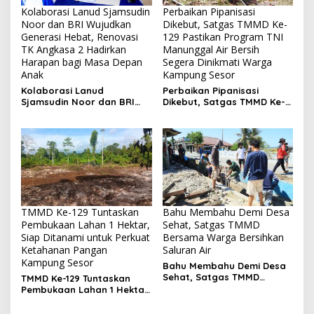
Kolaborasi Lanud Sjamsudin
Perbaikan Pipanisasi
Noor dan BRI Wujudkan
Dikebut, Satgas TMMD Ke-
Generasi Hebat, Renovasi
129 Pastikan Program TNI
TK Angkasa 2 Hadirkan
Manunggal Air Bersih
Harapan bagi Masa Depan
Segera Dinikmati Warga
Anak
Kampung Sesor
Kolaborasi Lanud
Perbaikan Pipanisasi
Sjamsudin Noor dan BRI
Dikebut, Satgas TMMD Ke-
Wujudkan Generasi Hebat,
129 Pastikan Program TNI
Renovasi TK Angkasa 2
Manunggal Air Bersih
Hadirkan Harapan bagi
Segera Dinikmati Warga
Masa Depan Anak
Kampung Sesor
TMMD Ke-129 Tuntaskan
Bahu Membahu Demi Desa
Pembukaan Lahan 1 Hektar,
Sehat, Satgas TMMD
Siap Ditanami untuk Perkuat
Bersama Warga Bersihkan
Ketahanan Pangan
Saluran Air
Kampung Sesor
Bahu Membahu Demi Desa
Sehat, Satgas TMMD
TMMD Ke-129 Tuntaskan
Bersama Warga Bersihkan
Pembukaan Lahan 1 Hektar,
Saluran Air
Siap Ditanami untuk
Perkuat Ketahanan Pangan