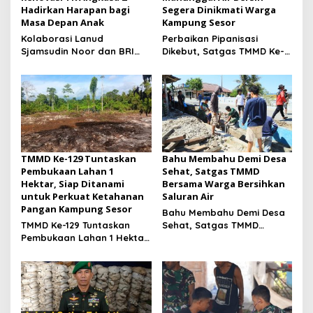
Hadirkan Harapan bagi
Segera Dinikmati Warga
Masa Depan Anak
Kampung Sesor
Kolaborasi Lanud
Perbaikan Pipanisasi
Sjamsudin Noor dan BRI
Dikebut, Satgas TMMD Ke-
Wujudkan Generasi Hebat,
129 Pastikan Program TNI
Renovasi TK Angkasa 2
Manunggal Air Bersih
Hadirkan Harapan bagi
Segera Dinikmati Warga
Masa Depan Anak
Kampung Sesor
TMMD Ke-129 Tuntaskan
Bahu Membahu Demi Desa
Pembukaan Lahan 1
Sehat, Satgas TMMD
Hektar, Siap Ditanami
Bersama Warga Bersihkan
untuk Perkuat Ketahanan
Saluran Air
Pangan Kampung Sesor
Bahu Membahu Demi Desa
TMMD Ke-129 Tuntaskan
Sehat, Satgas TMMD
Pembukaan Lahan 1 Hektar,
Bersama Warga Bersihkan
Siap Ditanami untuk
Saluran Air
Perkuat Ketahanan Pangan
Kampung Sesor