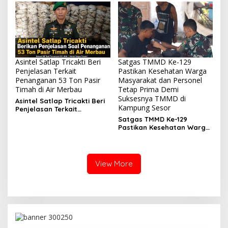
Kampung Sesor
Asintel Satlap Tricakti Beri
Satgas TMMD Ke-129
Penjelasan Terkait
Pastikan Kesehatan Warga
Penanganan 53 Ton Pasir
Masyarakat dan Personel
Timah di Air Merbau
Tetap Prima Demi
Suksesnya TMMD di
Asintel Satlap Tricakti Beri
Kampung Sesor
Penjelasan Terkait
Penanganan 53 Ton Pasir
Satgas TMMD Ke-129
Timah di Air Merbau
Pastikan Kesehatan Warga
Masyarakat dan Personel
Tetap Prima Demi
Suksesnya TMMD di
Kampung Sesor
View More