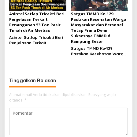
Asintel Satlap Tricakti Beri
Satgas TMMD Ke-129
Penjelasan Terkait
Pastikan Kesehatan Warga
Penanganan 53 Ton Pasir
Masyarakat dan Personel
Timah di Air Merbau
Tetap Prima Demi
Suksesnya TMMD di
Asintel Satlap Tricakti Beri
Kampung Sesor
Penjelasan Terkait
Penanganan 53 Ton Pasir
Satgas TMMD Ke-129
Timah di Air Merbau
Pastikan Kesehatan Warga
Masyarakat dan Personel
Tetap Prima Demi
Suksesnya TMMD di
Kampung Sesor
Tinggalkan Balasan
Alamat email Anda tidak akan dipublikasikan.
Ruas yang wajib
ditandai
*