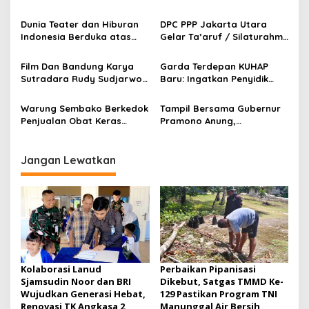
p
Desak Polda DIY Usut
Sorot Dugaan Keterlibatan
Keterlibatan Internal Bank
Pihak Internal Bank Aladin
Dunia Teater dan Hiburan
DPC PPP Jakarta Utara
o
Aladin Syariah
Syariah
Indonesia Berduka atas
Gelar Ta’aruf / Silaturahmi
s
Wafatnya Komedian Senior
dan Penyerahan SK
Diding Boneng
Pengurus Baru, Fokus
Film Dan Bandung Karya
Garda Terdepan KUHAP
Konsolidasi Jelang
Sutradara Rudy Sudjarwo:
Baru: Ingatkan Penyidik
Musancab 13 September
Siap Menghibur Penonton
Larangan Praduga
2026
Secara Luas Mulai 20
Bersalah
Warung Sembako Berkedok
Tampil Bersama Gubernur
Agustus 2026
Penjualan Obat Keras
Pramono Anung,
Ilegal, Warga Desak Aparat
Muhammad Arjuna Azhar
Bertindak Cepat
Jadi Ikon Siswa Berprestasi
Hari Anak Nasional 2026
Jangan Lewatkan
Kolaborasi Lanud
Perbaikan Pipanisasi
Sjamsudin Noor dan BRI
Dikebut, Satgas TMMD Ke-
Wujudkan Generasi Hebat,
129 Pastikan Program TNI
Renovasi TK Angkasa 2
Manunggal Air Bersih