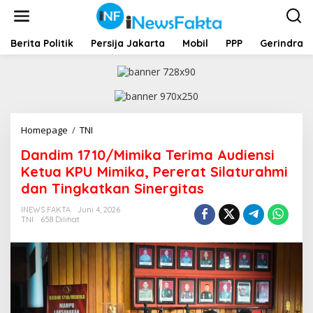
L
e
w
a
Berita Politik
Persija Jakarta
Mobil
PPP
Gerindra
t
i
k
e
k
o
Homepage
/
TNI
D
n
a
t
Dandim 1710/Mimika Terima Audiensi
n
e
d
Ketua KPU Mimika, Pererat Silaturahmi
n
i
dan Tingkatkan Sinergitas
m
1
INEWS FAKTA
Juni 4, 2026
7
TNI
658 Dilihat
1
0
/
M
i
m
i