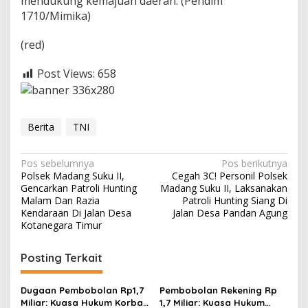
mendukung kemajuan daerah. (Pendim
1710/Mimika)
(red)
Post Views:
658
Berita
TNI
N
Pos sebelumnya
Pos berikutnya
Polsek Madang Suku II,
Cegah 3C! Personil Polsek
a
Gencarkan Patroli Hunting
Madang Suku II, Laksanakan
v
Malam Dan Razia
Patroli Hunting Siang Di
Kendaraan Di Jalan Desa
Jalan Desa Pandan Agung
i
Kotanegara Timur
g
Posting Terkait
a
s
Dugaan Pembobolan Rp1,7
Pembobolan Rekening Rp
i
Miliar: Kuasa Hukum Korban
1,7 Miliar: Kuasa Hukum