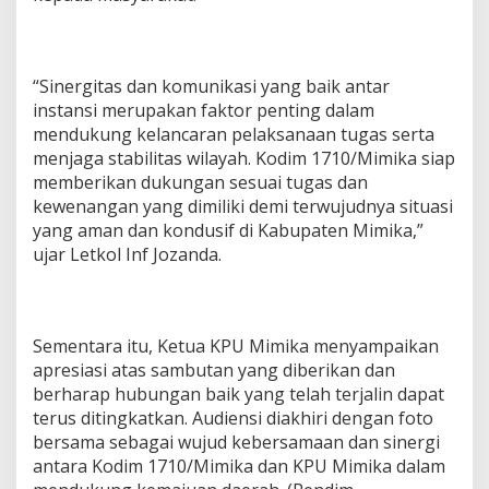
a
n
T
i
“Sinergitas dan komunikasi yang baik antar
n
instansi merupakan faktor penting dalam
g
k
mendukung kelancaran pelaksanaan tugas serta
a
menjaga stabilitas wilayah. Kodim 1710/Mimika siap
t
memberikan dukungan sesuai tugas dan
k
kewenangan yang dimiliki demi terwujudnya situasi
a
yang aman dan kondusif di Kabupaten Mimika,”
n
S
ujar Letkol Inf Jozanda.
i
n
e
r
Sementara itu, Ketua KPU Mimika menyampaikan
g
i
apresiasi atas sambutan yang diberikan dan
t
berharap hubungan baik yang telah terjalin dapat
a
terus ditingkatkan. Audiensi diakhiri dengan foto
s
bersama sebagai wujud kebersamaan dan sinergi
antara Kodim 1710/Mimika dan KPU Mimika dalam