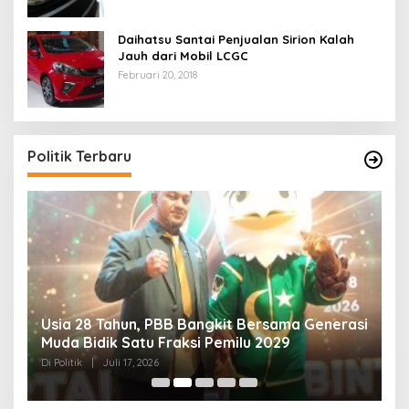
Daihatsu Santai Penjualan Sirion Kalah
Jauh dari Mobil LCGC
Februari 20, 2018
Politik Terbaru
Usia 28 Tahun, PBB Bangkit Bersama Generasi
K
Muda Bidik Satu Fraksi Pemilu 2029
H
R
Di Politik
|
Juli 17, 2026
Di 