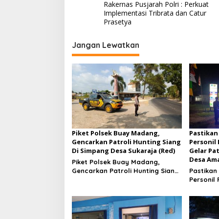
Rakernas Pusjarah Polri : Perkuat
a
Implementasi Tribrata dan Catur
v
Prasetya
i
Jangan Lewatkan
g
a
s
i
p
o
s
Piket Polsek Buay Madang,
Pastikan
Gencarkan Patroli Hunting Siang
Personil
Di Simpang Desa Sukaraja (Red)
Gelar Pa
Desa Ama
Piket Polsek Buay Madang,
Gencarkan Patroli Hunting Siang
Pastikan
Di Simpang Desa Sukaraja
Personil
Gelar Pa
Desa Am