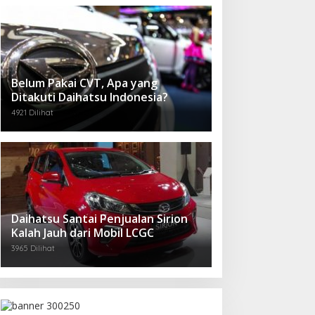
Belum Pakai CVT, Apa yang
Ditakuti Daihatsu Indonesia?
4921 Dilihat
Daihatsu Santai Penjualan Sirion
Kalah Jauh dari Mobil LCGC
3965 Dilihat