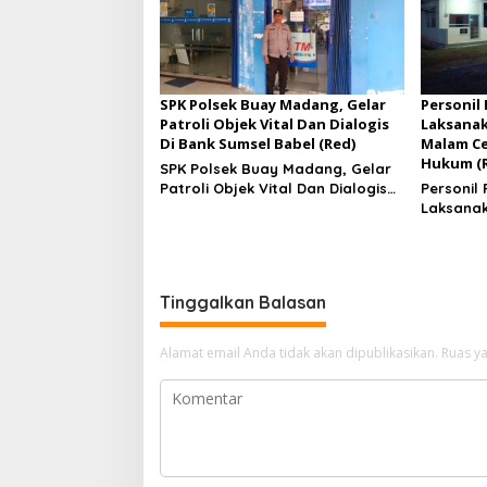
SPK Polsek Buay Madang, Gelar
Personil
Patroli Objek Vital Dan Dialogis
Laksanak
Di Bank Sumsel Babel (Red)
Malam Ce
Hukum (
SPK Polsek Buay Madang, Gelar
Patroli Objek Vital Dan Dialogis
Personil
Di Bank Sumsel Babel
Laksanak
Malam Ce
Hukum
Tinggalkan Balasan
Alamat email Anda tidak akan dipublikasikan.
Ruas ya