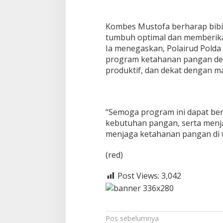
Kombes Mustofa berharap bibi
tumbuh optimal dan memberika
Ia menegaskan, Polairud Pold
program ketahanan pangan de
produktif, dan dekat dengan m
“Semoga program ini dapat b
kebutuhan pangan, serta menja
menjaga ketahanan pangan di wi
(red)
Post Views:
3,042
N
Pos sebelumnya