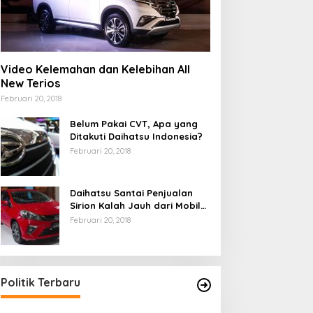
Video Kelemahan dan Kelebihan All
New Terios
Februari 20, 2018
Belum Pakai CVT, Apa yang
Ditakuti Daihatsu Indonesia?
Februari 20, 2018
Daihatsu Santai Penjualan
Sirion Kalah Jauh dari Mobil
LCGC
Februari 20, 2018
Politik Terbaru