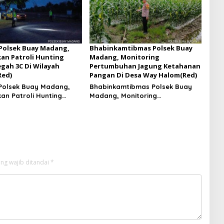
 Polsek Buay Madang,
Bhabinkamtibmas Polsek Buay
an Patroli Hunting
Madang, Monitoring
gah 3C Di Wilayah
Pertumbuhan Jagung Ketahanan
Red)
Pangan Di Desa Way Halom(Red)
 Polsek Buay Madang,
Bhabinkamtibmas Polsek Buay
an Patroli Hunting
Madang, Monitoring
gah 3C Di Wilayah
Pertumbuhan Jagung Ketahanan
Pangan Di Desa Way Halom
ng wajib ditandai
*