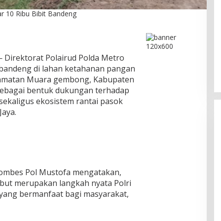
r 10 Ribu Bibit Bandeng
DPC PPP Jakarta Utara Gelar
Ta’aruf / Silaturahmi dan
 Direktorat Polairud Polda Metro
Penyerahan SK Pengurus Baru,
Di Politik
|
Agustus 2, 2026
n bandeng di lahan ketahanan pangan
Fokus Konsolidasi Jelang
ecamatan Muara gembong, Kabupaten
Musancab 13 September 2026
n sebagai bentuk dukungan terhadap
ekaligus ekosistem rantai pasok
Jaya.
 Kombes Pol Mustofa mengatakan,
but merupakan langkah nyata Polri
ang bermanfaat bagi masyarakat,