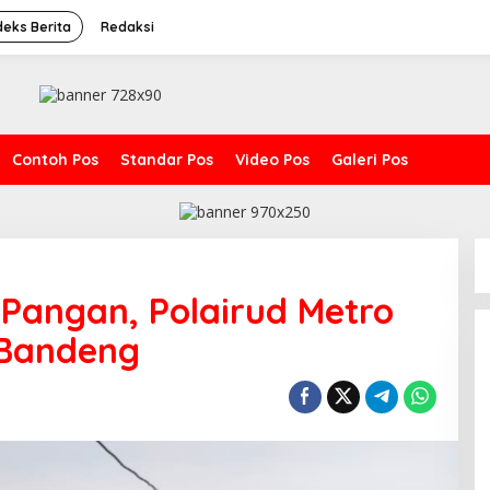
deks Berita
Redaksi
Contoh Pos
Standar Pos
Video Pos
Galeri Pos
Pangan, Polairud Metro
t Bandeng