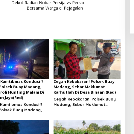
Dekot Radian Nobar Persija vs Persib
Bersama Warga di Pejagalan
 Kamtibmas Kondusif!
Cegah Kebakaran! Polsek Buay
 Polsek Buay Madang,
Madang, Sebar Maklumat
troli Hunting Malam Di
Karhutlah Di Desa Binaan (Red)
n Jaya(Red)
Cegah Kebakaran! Polsek Buay
 Kamtibmas Kondusif!
Madang, Sebar Maklumat
 Polsek Buay Madang,
Karhutlah Di Desa Binaan
troli Hunting Malam Di
an Jaya