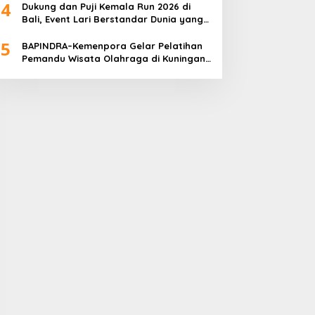
4
Dukung dan Puji Kemala Run 2026 di
Bali, Event Lari Berstandar Dunia yang
Usung Aksi Sosial
5
BAPINDRA–Kemenpora Gelar Pelatihan
Pemandu Wisata Olahraga di Kuningan
Jakarta