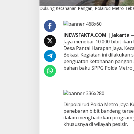
b
Dukung Ketahanan Pangan, Polairud Metro Teba
a
r
1
0
R
INEWSFAKTA.COM | Jakarta
—
i
Jaya menebar 10.000 bibit ika
b
u
Desa Pantai Harapan Jaya, K
B
Bekasi. Kegiatan ini dilakuka
i
penguatan ketahanan pangan s
b
bahan baku SPPG Polda Metro 
i
t
B
a
n
d
e
Dirpolairud Polda Metro Jaya
n
penebaran bibit bandeng terse
g
dalam menghadirkan program y
khususnya di wilayah pesisir.