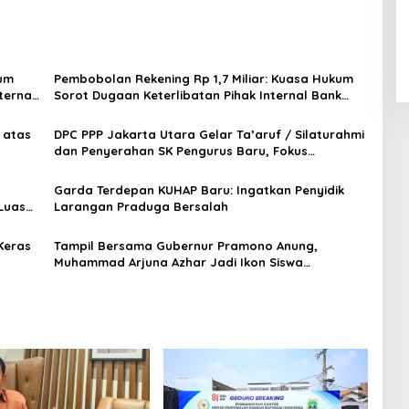
kum
Pembobolan Rekening Rp 1,7 Miliar: Kuasa Hukum
ternal
Sorot Dugaan Keterlibatan Pihak Internal Bank
Aladin Syariah
 atas
DPC PPP Jakarta Utara Gelar Ta’aruf / Silaturahmi
dan Penyerahan SK Pengurus Baru, Fokus
Konsolidasi Jelang Musancab 13 September 2026
Garda Terdepan KUHAP Baru: Ingatkan Penyidik
Luas
Larangan Praduga Bersalah
Keras
Tampil Bersama Gubernur Pramono Anung,
Muhammad Arjuna Azhar Jadi Ikon Siswa
Berprestasi Hari Anak Nasional 2026