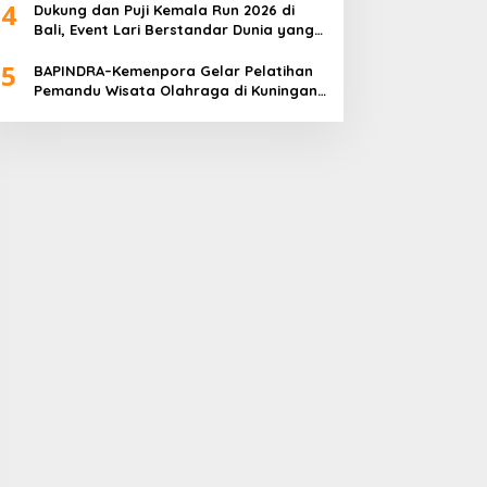
4
Dukung dan Puji Kemala Run 2026 di
Bali, Event Lari Berstandar Dunia yang
Usung Aksi Sosial
5
BAPINDRA–Kemenpora Gelar Pelatihan
Pemandu Wisata Olahraga di Kuningan
Jakarta