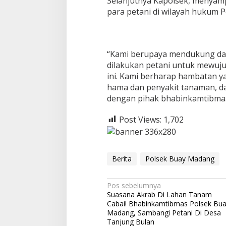
Selanjutnya Kapolsek, menya
para petani di wilayah hukum 
“Kami berupaya mendukung da
dilakukan petani untuk mewuj
ini. Kami berharap hambatan ya
hama dan penyakit tanaman, dap
dengan pihak bhabinkamtibmas 
Post Views:
1,702
Berita
Polsek Buay Madang
N
Pos sebelumnya
Suasana Akrab Di Lahan Tanam
a
Cabai! Bhabinkamtibmas Polsek Bu
v
Madang, Sambangi Petani Di Desa
Tanjung Bulan