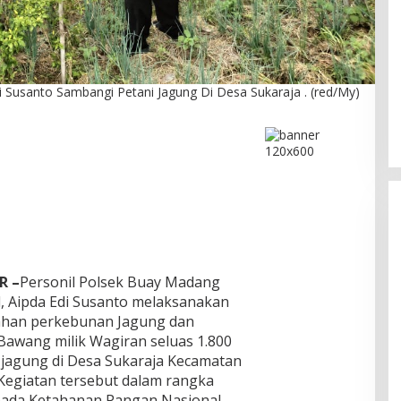
DPC PPP Jakarta Utara Gelar
Susanto Sambangi Petani Jagung Di Desa Sukaraja . (red/My)
Ta’aruf / Silaturahmi dan
Penyerahan SK Pengurus Baru,
Di Politik
|
Agustus 2, 2026
Fokus Konsolidasi Jelang
Musancab 13 September 2026
R –
Personil Polsek Buay Madang
, Aipda Edi Susanto melaksanakan
lahan perkebunan Jagung dan
wang milik Wagiran seluas 1.800
 jagung di Desa Sukaraja Kecamatan
Kegiatan tersebut dalam rangka
da Ketahanan Pangan Nasional