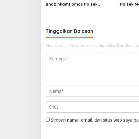
Bhabinkamtibmas Polsek
Polsek M
Madang Suku II, Gelar Patroli
Gencarka
Dan Pengecekan Embung Di Desa
Malam Di
Batumarta VI
Kotaneg
Tinggalkan Balasan
Alamat email Anda tidak akan dipublikasikan.
Ruas ya
Simpan nama, email, dan situs web saya pa