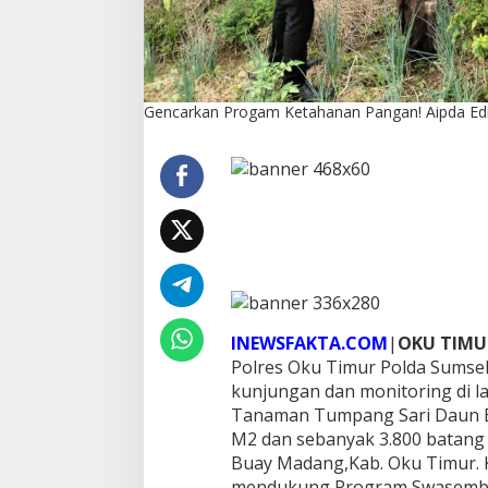
d
i
S
u
s
Gencarkan Progam Ketahanan Pangan! Aipda Edi 
a
n
t
o
S
a
m
b
a
n
g
i
INEWSFAKTA.COM
|
OKU TIMU
P
Polres Oku Timur Polda Sumsel
e
t
kunjungan dan monitoring di 
a
Tanaman Tumpang Sari Daun Ba
n
M2 dan sebanyak 3.800 batang
i
Buay Madang,Kab. Oku Timur. 
J
a
mendukung Program Swasemba