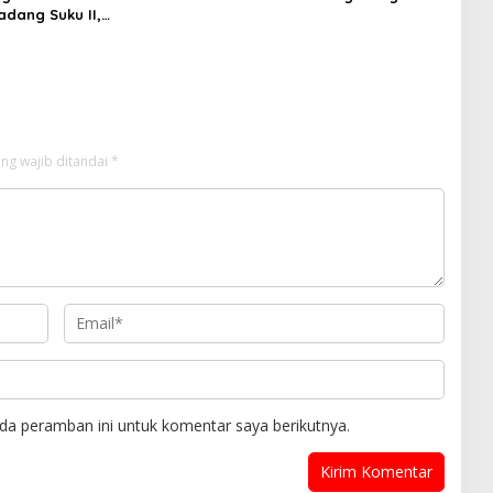
adang Suku II,
Razia Kendaraan Di Jalan Desa
n Patroli Hunting
Pandan Agung
 Jalan Desa
ara Timur
ng wajib ditandai
*
da peramban ini untuk komentar saya berikutnya.