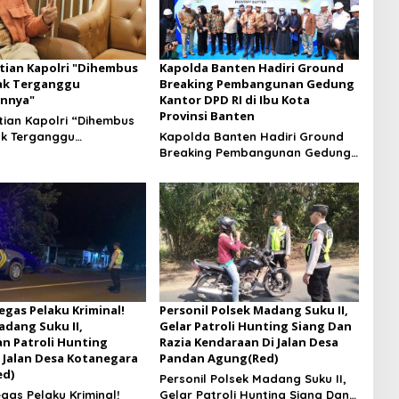
ian Kapolri "Dihembus
Kapolda Banten Hadiri Ground
ak Terganggu
Breaking Pembangunan Gedung
nnya"
Kantor DPD RI di Ibu Kota
Provinsi Banten
ian Kapolri “Dihembus
ak Terganggu
Kapolda Banten Hadiri Ground
nnya”
Breaking Pembangunan Gedung
Kantor DPD RI di Ibu Kota
Provinsi Banten
egas Pelaku Kriminal!
Personil Polsek Madang Suku II,
adang Suku II,
Gelar Patroli Hunting Siang Dan
n Patroli Hunting
Razia Kendaraan Di Jalan Desa
 Jalan Desa Kotanegara
Pandan Agung(Red)
ed)
Personil Polsek Madang Suku II,
gas Pelaku Kriminal!
Gelar Patroli Hunting Siang Dan