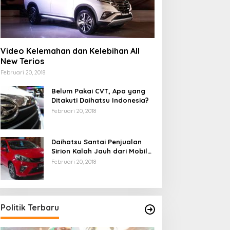
Video Kelemahan dan Kelebihan All
New Terios
Februari 20, 2018
Belum Pakai CVT, Apa yang
Ditakuti Daihatsu Indonesia?
Februari 20, 2018
Daihatsu Santai Penjualan
Sirion Kalah Jauh dari Mobil
LCGC
Februari 20, 2018
Politik Terbaru