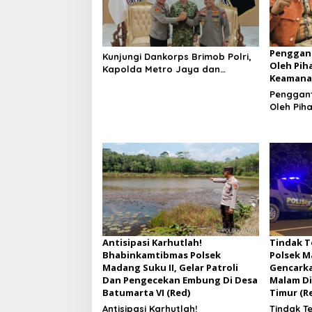
Penggant
Kunjungi Dankorps Brimob Polri,
Oleh Pih
Kapolda Metro Jaya dan
Keamana
Pangdam Jaya Perkuat Soliditas
TNI-Polri
Penggant
Oleh Pih
Keamana
Antisipasi Karhutlah!
Tindak T
Bhabinkamtibmas Polsek
Polsek M
Madang Suku II, Gelar Patroli
Gencarka
Dan Pengecekan Embung Di Desa
Malam Di
Batumarta VI (Red)
Timur (R
Antisipasi Karhutlah!
Tindak Te