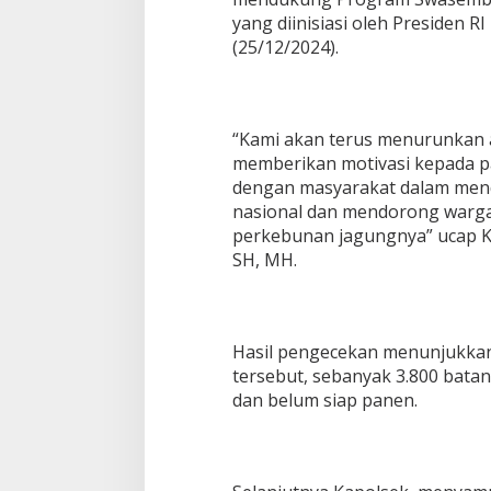
g
yang diinisiasi oleh Presiden 
u
(25/12/2024).
n
g
D
i
D
“Kami akan terus menurunkan 
e
memberikan motivasi kepada par
s
dengan masyarakat dalam me
a
nasional dan mendorong warg
S
u
perkebunan jagungnya” ucap K
k
SH, MH.
a
r
a
j
Hasil pengecekan menunjukkan
a
tersebut, sebanyak 3.800 bata
dan belum siap panen.