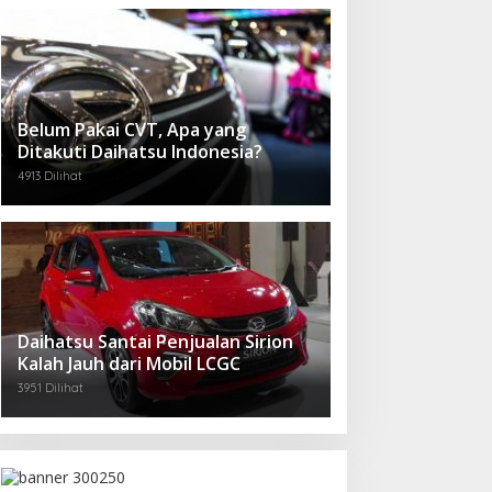
Belum Pakai CVT, Apa yang
Ditakuti Daihatsu Indonesia?
4913 Dilihat
Daihatsu Santai Penjualan Sirion
Kalah Jauh dari Mobil LCGC
3951 Dilihat