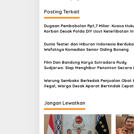
i
g
Posting Terkait
a
s
Dugaan Pembobolan Rp1,7 Miliar: Kuasa Hu
Korban Desak Polda DIY Usut Keterlibatan In
i
Bank Aladin Syariah
p
Dunia Teater dan Hiburan Indonesia Berduka
Wafatnya Komedian Senior Diding Boneng
o
s
Film Dan Bandung Karya Sutradara Rudy
Sudjarwo: Siap Menghibur Penonton Secara 
Mulai 20 Agustus 2026
Warung Sembako Berkedok Penjualan Obat 
Ilegal, Warga Desak Aparat Bertindak Cepat
Jangan Lewatkan