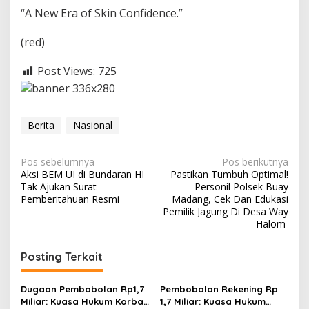
“A New Era of Skin Confidence.”
(red)
Post Views:
725
Berita
Nasional
N
Pos sebelumnya
Pos berikutnya
Aksi BEM UI di Bundaran HI
Pastikan Tumbuh Optimal!
a
Tak Ajukan Surat
Personil Polsek Buay
v
Pemberitahuan Resmi
Madang, Cek Dan Edukasi
Pemilik Jagung Di Desa Way
i
Halom
g
Posting Terkait
a
s
Dugaan Pembobolan Rp1,7
Pembobolan Rekening Rp
i
Miliar: Kuasa Hukum Korban
1,7 Miliar: Kuasa Hukum