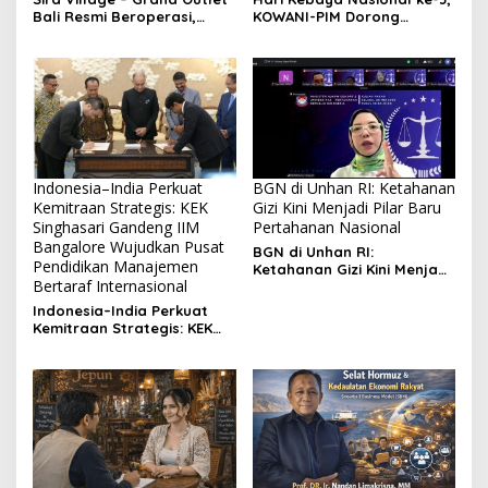
Bali Resmi Beroperasi,
KOWANI-PIM Dorong
Perkuat Investasi dan
Kebaya Jadi Identitas
Pariwisata di KEK Kura Kura
Budaya dan Inspirasi
Bali
Generasi Muda
Indonesia–India Perkuat
BGN di Unhan RI: Ketahanan
Kemitraan Strategis: KEK
Gizi Kini Menjadi Pilar Baru
Singhasari Gandeng IIM
Pertahanan Nasional
Bangalore Wujudkan Pusat
BGN di Unhan RI:
Pendidikan Manajemen
Ketahanan Gizi Kini Menjadi
Bertaraf Internasional
Pilar Baru Pertahanan
Nasional
Indonesia–India Perkuat
Kemitraan Strategis: KEK
Singhasari Gandeng IIM
Bangalore Wujudkan Pusat
Pendidikan Manajemen
Bertaraf Internasional