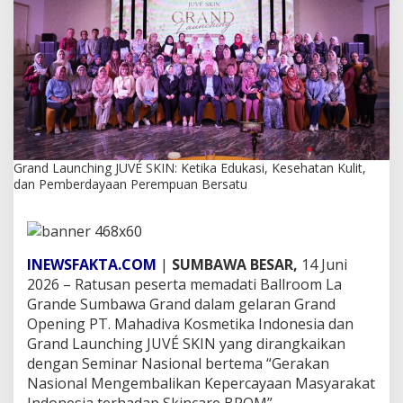
U
V
É
S
K
I
N
:
K
e
Grand Launching JUVÉ SKIN: Ketika Edukasi, Kesehatan Kulit,
t
dan Pemberdayaan Perempuan Bersatu
i
k
a
E
d
INEWSFAKTA.COM
|
SUMBAWA BESAR,
14 Juni
u
k
2026 – Ratusan peserta memadati Ballroom La
a
Grande Sumbawa Grand dalam gelaran Grand
s
Opening PT. Mahadiva Kosmetika Indonesia dan
i
Grand Launching JUVÉ SKIN yang dirangkaikan
,
dengan Seminar Nasional bertema “Gerakan
K
e
Nasional Mengembalikan Kepercayaan Masyarakat
s