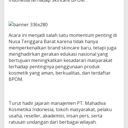
Indonesia terhadap Skincare BPOM”.
e
h
a
t
a
n
K
Acara ini menjadi salah satu momentum penting di
u
Nusa Tenggara Barat karena tidak hanya
l
memperkenalkan brand skincare baru, tetapi juga
i
menghadirkan gerakan edukasi nasional yang
t
,
bertujuan meningkatkan kesadaran masyarakat
d
terhadap pentingnya penggunaan produk
a
kosmetik yang aman, berkualitas, dan terdaftar
n
BPOM.
P
e
m
b
e
Turut hadir jajaran manajemen PT. Mahadiva
r
Kosmetika Indonesia, tokoh masyarakat, pelaku
d
usaha, reseller, akademisi, insan pers, serta
a
y
ratusan undangan dari berbagai wilayah.
a