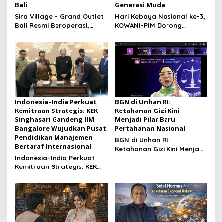
Bali
Generasi Muda
Sira Village – Grand Outlet
Hari Kebaya Nasional ke-3,
Bali Resmi Beroperasi,
KOWANI-PIM Dorong
Perkuat Investasi dan
Kebaya Jadi Identitas
Pariwisata di KEK Kura Kura
Budaya dan Inspirasi
Bali
Generasi Muda
Indonesia–India Perkuat
BGN di Unhan RI:
Kemitraan Strategis: KEK
Ketahanan Gizi Kini
Singhasari Gandeng IIM
Menjadi Pilar Baru
Bangalore Wujudkan Pusat
Pertahanan Nasional
Pendidikan Manajemen
BGN di Unhan RI:
Bertaraf Internasional
Ketahanan Gizi Kini Menjadi
Indonesia–India Perkuat
Pilar Baru Pertahanan
Kemitraan Strategis: KEK
Nasional
Singhasari Gandeng IIM
Bangalore Wujudkan Pusat
Pendidikan Manajemen
Bertaraf Internasional