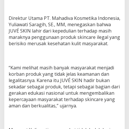
a
n
P
Direktur Utama PT. Mahadiva Kosmetika Indonesia,
e
Yuliawati Saragih, SE., MM, menegaskan bahwa
r
e
JUVÉ SKIN lahir dari kepedulian terhadap masih
m
maraknya penggunaan produk skincare ilegal yang
p
berisiko merusak kesehatan kulit masyarakat.
u
a
n
B
e
“Kami melihat masih banyak masyarakat menjadi
r
korban produk yang tidak jelas keamanan dan
s
legalitasnya. Karena itu JUVÉ SKIN hadir bukan
a
sekadar sebagai produk, tetapi sebagai bagian dari
t
u
gerakan edukasi nasional untuk mengembalikan
kepercayaan masyarakat terhadap skincare yang
aman dan berkualitas,” ujarnya.