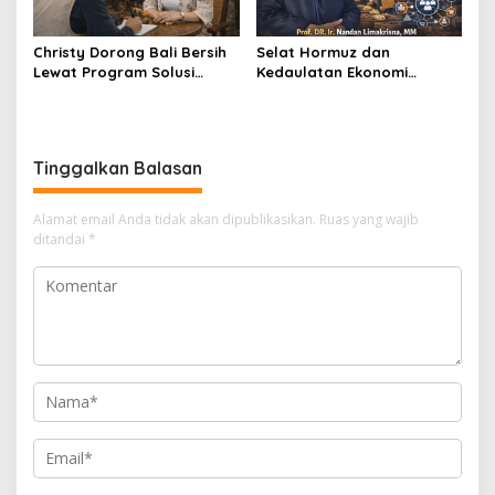
Christy Dorong Bali Bersih
Selat Hormuz dan
Lewat Program Solusi
Kedaulatan Ekonomi
Aksara Berbasis Teknologi
Rakyat melalui Snowball
Modern
Business Model (SBM)
Tinggalkan Balasan
Alamat email Anda tidak akan dipublikasikan.
Ruas yang wajib
ditandai
*