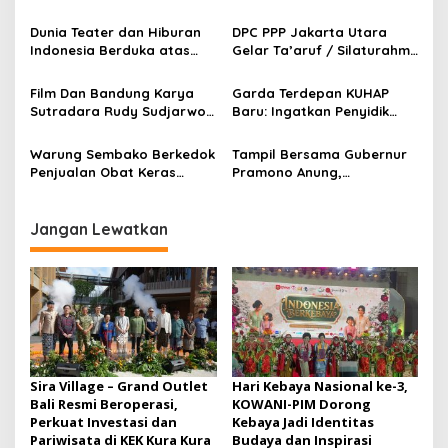
p
Desak Polda DIY Usut
Sorot Dugaan Keterlibatan
Keterlibatan Internal Bank
Pihak Internal Bank Aladin
Dunia Teater dan Hiburan
DPC PPP Jakarta Utara
o
Aladin Syariah
Syariah
Indonesia Berduka atas
Gelar Ta’aruf / Silaturahmi
s
Wafatnya Komedian Senior
dan Penyerahan SK
Diding Boneng
Pengurus Baru, Fokus
Film Dan Bandung Karya
Garda Terdepan KUHAP
Konsolidasi Jelang
Sutradara Rudy Sudjarwo:
Baru: Ingatkan Penyidik
Musancab 13 September
Siap Menghibur Penonton
Larangan Praduga
2026
Secara Luas Mulai 20
Bersalah
Warung Sembako Berkedok
Tampil Bersama Gubernur
Agustus 2026
Penjualan Obat Keras
Pramono Anung,
Ilegal, Warga Desak Aparat
Muhammad Arjuna Azhar
Bertindak Cepat
Jadi Ikon Siswa Berprestasi
Hari Anak Nasional 2026
Jangan Lewatkan
Sira Village – Grand Outlet
Hari Kebaya Nasional ke-3,
Bali Resmi Beroperasi,
KOWANI-PIM Dorong
Perkuat Investasi dan
Kebaya Jadi Identitas
Pariwisata di KEK Kura Kura
Budaya dan Inspirasi