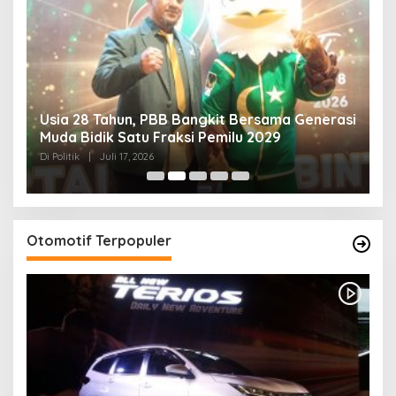
Usia 28 Tahun, PBB Bangkit Bersama Generasi
K
Muda Bidik Satu Fraksi Pemilu 2029
H
R
Di Politik
|
Juli 17, 2026
Di 
Otomotif Terpopuler