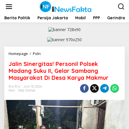
L
e
w
a
Berita Politik
Persija Jakarta
Mobil
PPP
Gerindra
t
i
k
e
k
o
Homepage
/
Polri
J
n
a
t
Jalin Sinergitas! Personil Polsek
l
e
i
Madang Suku II, Gelar Sambang
n
n
Masyarakat Di Desa Karya Makmur
S
i
Eric Eric
Juni 13, 2026
n
Polri
1662 Dilihat
e
r
g
i
t
a
s