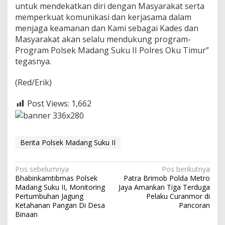
untuk mendekatkan diri dengan Masyarakat serta
D
i
memperkuat komunikasi dan kerjasama dalam
D
menjaga keamanan dan Kami sebagai Kades dan
e
Masyarakat akan selalu mendukung program-
s
Program Polsek Madang Suku II Polres Oku Timur”
a
K
tegasnya.
a
r
(Red/Erik)
y
a
Post Views:
1,662
M
a
k
m
u
Berita Polsek Madang Suku II
r
N
Pos sebelumnya
Pos berikutnya
Bhabinkamtibmas Polsek
Patra Brimob Polda Metro
a
Madang Suku II, Monitoring
Jaya Amankan Tiga Terduga
v
Pertumbuhan Jagung
Pelaku Curanmor di
Ketahanan Pangan Di Desa
Pancoran
i
Binaan