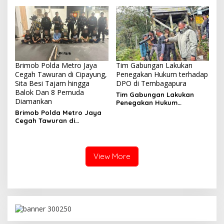
Diamankan
Pelaku 2 Parang dan Stik
Golf Diamankan
Brimob Polda Metro Jaya
Tim Gabungan Lakukan
Cegah Tawuran di Cipayung,
Penegakan Hukum terhadap
Sita Besi Tajam hingga
DPO di Tembagapura
Balok Dan 8 Pemuda
Tim Gabungan Lakukan
Diamankan
Penegakan Hukum
terhadap DPO di
Brimob Polda Metro Jaya
Tembagapura
Cegah Tawuran di
Cipayung, Sita Besi Tajam
hingga Balok Dan 8
Pemuda Diamankan
View More