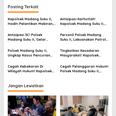
g
Posting Terkait
a
s
Kapolsek Madang Suku II,
Antisipasi Karhutlah!
i
Hadiri Pelantikan Mabiran,
Kapolsek Madang Suku II,
p
BPK Dan Pengurus Kwartir
Pimpin Pengecekan Embung
Ranting Pramuka 2026-
Di Desa Batumarta X
Antisipasi 3C! Polsek
Personil Polsek Madang
o
2029
Madang Suku II, Gelar
Suku II, Laksanakan Patroli
s
Patroli Hunting Siang Di
Hunting Malam Tingkatkan
Jalan Desa Kotanegara
Keamanan Diwilayah
Polsek Madang Suku II,
Tingkatkan Kesadaran
Timur
Hukum
Ungkap Kasus Pencurian
Masyarakat! Kapolsek
Sepeda Motor Dan
Madang Suku II, Gelar
Amankan Seorang Terduga
Sosialisasi Antisipasi
Cegah Kebakaran Di
Cegah Pelanggaran Hukum!
Pelaku
Karhutlah Di Desa Banding
Wilayah Hukum! Kapolsek
Polsek Madang Suku II,
Agung
Madang Suku II, Pimpin
Gelar Pemasangan
Pengecekan Embung Dan
Spanduk Larangan
Tower Pantau Karhutlah Di
Karhutlah Di Desa Banding
Jangan Lewatkan
Wilayah Hukum
Agung