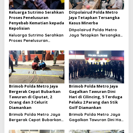
Keluarga Sutrimo Serahkan
Ditpolairud Polda Metro
Proses Penelusuran
Jaya Tetapkan Tersangka
Penyebab Kematian kepada
Kasus Minerba
Kepolisian
Ditpolairud Polda Metro
Keluarga Sutrimo Serahkan
Jaya Tetapkan Tersangka
Proses Penelusuran
Kasus Minerba
Penyebab Kematian
kepada Kepolisian
Brimob Polda Metro Jaya
Brimob Polda Metro Jaya
Bergerak Cepat Bubarkan
Gagalkan Tawuran Dini
Tawuran di Ciputat, 2
Hari di Cilincing, 5 Terduga
Orang dan 3 Celurit
Pelaku 2 Parang dan Stik
Diamankan
Golf Diamankan
Brimob Polda Metro Jaya
Brimob Polda Metro Jaya
Bergerak Cepat Bubarkan
Gagalkan Tawuran Dini Hari
Tawuran di Ciputat, 2
di Cilincing, 5 Terduga
Orang dan 3 Celurit
Pelaku 2 Parang dan Stik