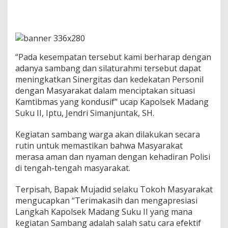
I
I
,
G
e
l
“Pada kesempatan tersebut kami berharap dengan
a
adanya sambang dan silaturahmi tersebut dapat
r
S
meningkatkan Sinergitas dan kedekatan Personil
a
dengan Masyarakat dalam menciptakan situasi
m
Kamtibmas yang kondusif” ucap Kapolsek Madang
b
Suku II, Iptu, Jendri Simanjuntak, SH.
a
n
g
Kegiatan sambang warga akan dilakukan secara
M
rutin untuk memastikan bahwa Masyarakat
a
merasa aman dan nyaman dengan kehadiran Polisi
s
di tengah-tengah masyarakat.
y
a
r
Terpisah, Bapak Mujadid selaku Tokoh Masyarakat
a
mengucapkan “Terimakasih dan mengapresiasi
k
Langkah Kapolsek Madang Suku II yang mana
a
kegiatan Sambang adalah salah satu cara efektif
t