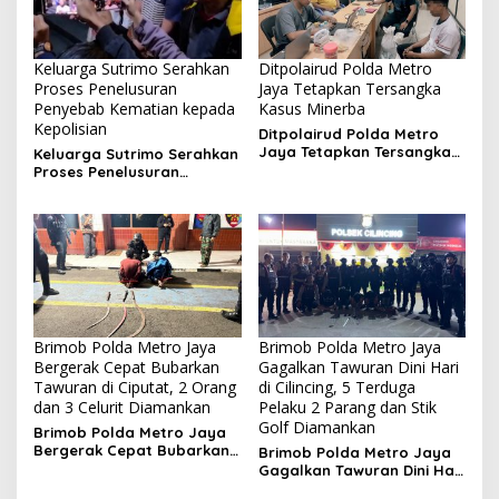
Keluarga Sutrimo Serahkan
Ditpolairud Polda Metro
Proses Penelusuran
Jaya Tetapkan Tersangka
Penyebab Kematian kepada
Kasus Minerba
Kepolisian
Ditpolairud Polda Metro
Jaya Tetapkan Tersangka
Keluarga Sutrimo Serahkan
Kasus Minerba
Proses Penelusuran
Penyebab Kematian
kepada Kepolisian
Brimob Polda Metro Jaya
Brimob Polda Metro Jaya
Bergerak Cepat Bubarkan
Gagalkan Tawuran Dini Hari
Tawuran di Ciputat, 2 Orang
di Cilincing, 5 Terduga
dan 3 Celurit Diamankan
Pelaku 2 Parang dan Stik
Golf Diamankan
Brimob Polda Metro Jaya
Bergerak Cepat Bubarkan
Brimob Polda Metro Jaya
Tawuran di Ciputat, 2
Gagalkan Tawuran Dini Hari
Orang dan 3 Celurit
di Cilincing, 5 Terduga