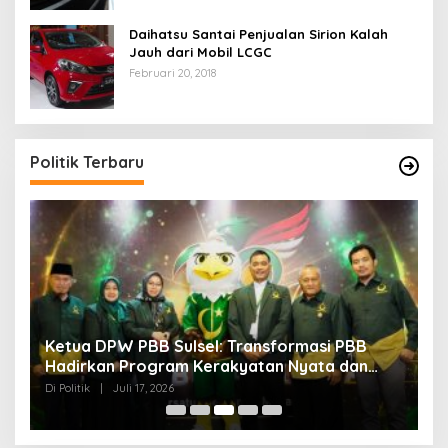
Daihatsu Santai Penjualan Sirion Kalah
Jauh dari Mobil LCGC
Februari 20, 2018
Politik Terbaru
Milad ke-28 PBB: Eratkan Solidaritas,
S
Mantapkan Langkah Menuju Pemilu 2029
B
Di Politik
|
Juli 17, 2026
Di 