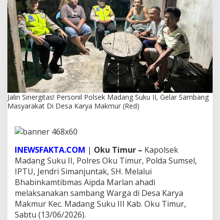
!
P
e
r
s
o
n
i
l
P
o
Jalin Sinergitas! Personil Polsek Madang Suku II, Gelar Sambang
l
Masyarakat Di Desa Karya Makmur (Red)
s
e
k
M
a
INEWSFAKTA.COM
|
Oku Timur –
Kapolsek
d
Madang Suku II, Polres Oku Timur, Polda Sumsel,
a
IPTU, Jendri Simanjuntak, SH. Melalui
n
g
Bhabinkamtibmas Aipda Marlan ahadi
S
melaksanakan sambang Warga di Desa Karya
u
Makmur Kec. Madang Suku III Kab. Oku Timur,
k
Sabtu (13/06/2026).
u