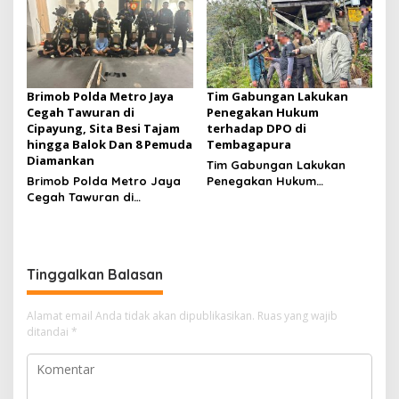
Diamankan
Golf Diamankan
Brimob Polda Metro Jaya
Tim Gabungan Lakukan
Cegah Tawuran di
Penegakan Hukum
Cipayung, Sita Besi Tajam
terhadap DPO di
hingga Balok Dan 8 Pemuda
Tembagapura
Diamankan
Tim Gabungan Lakukan
Brimob Polda Metro Jaya
Penegakan Hukum
Cegah Tawuran di
terhadap DPO di
Cipayung, Sita Besi Tajam
Tembagapura
hingga Balok Dan 8
Pemuda Diamankan
Tinggalkan Balasan
Alamat email Anda tidak akan dipublikasikan.
Ruas yang wajib
ditandai
*