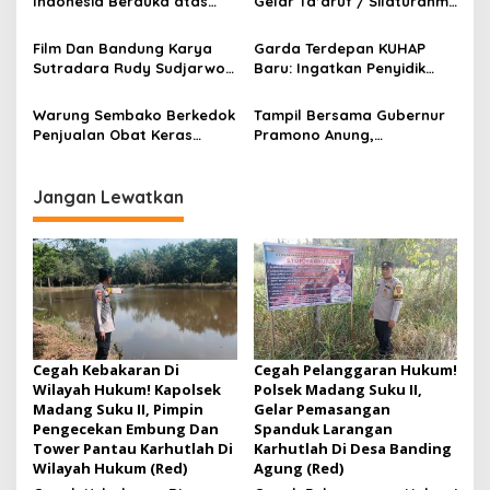
Indonesia Berduka atas
Gelar Ta’aruf / Silaturahmi
s
Wafatnya Komedian Senior
dan Penyerahan SK
Diding Boneng
Pengurus Baru, Fokus
Film Dan Bandung Karya
Garda Terdepan KUHAP
Konsolidasi Jelang
Sutradara Rudy Sudjarwo:
Baru: Ingatkan Penyidik
Musancab 13 September
Siap Menghibur Penonton
Larangan Praduga
2026
Secara Luas Mulai 20
Bersalah
Warung Sembako Berkedok
Tampil Bersama Gubernur
Agustus 2026
Penjualan Obat Keras
Pramono Anung,
Ilegal, Warga Desak Aparat
Muhammad Arjuna Azhar
Bertindak Cepat
Jadi Ikon Siswa Berprestasi
Hari Anak Nasional 2026
Jangan Lewatkan
Cegah Kebakaran Di
Cegah Pelanggaran Hukum!
Wilayah Hukum! Kapolsek
Polsek Madang Suku II,
Madang Suku II, Pimpin
Gelar Pemasangan
Pengecekan Embung Dan
Spanduk Larangan
Tower Pantau Karhutlah Di
Karhutlah Di Desa Banding
Wilayah Hukum (Red)
Agung (Red)