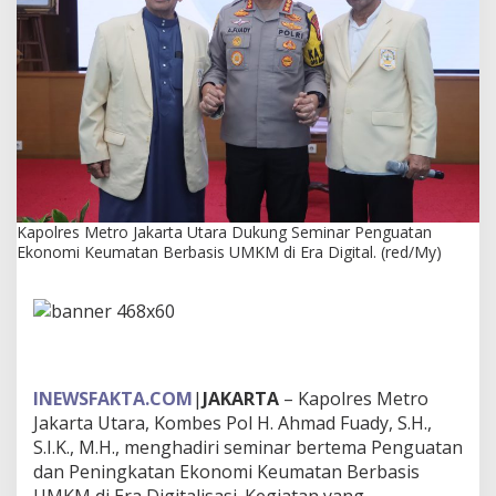
k
a
r
t
a
U
t
a
r
a
D
u
Kapolres Metro Jakarta Utara Dukung Seminar Penguatan
k
Ekonomi Keumatan Berbasis UMKM di Era Digital. (red/My)
u
n
g
S
e
m
i
INEWSFAKTA.COM
|
JAKARTA
– Kapolres Metro
n
Jakarta Utara, Kombes Pol H. Ahmad Fuady, S.H.,
a
S.I.K., M.H., menghadiri seminar bertema Penguatan
r
P
dan Peningkatan Ekonomi Keumatan Berbasis
e
UMKM di Era Digitalisasi. Kegiatan yang