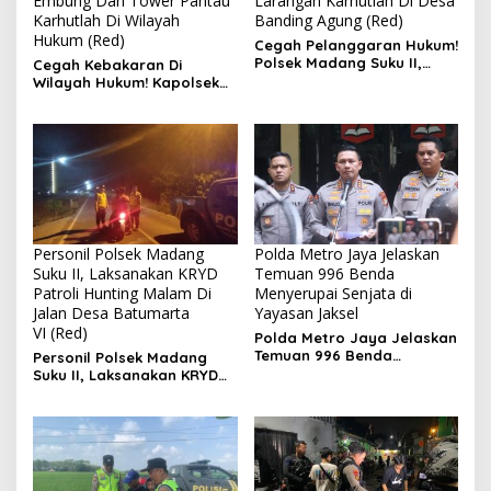
Embung Dan Tower Pantau
Larangan Karhutlah Di Desa
Karhutlah Di Wilayah
Banding Agung (Red)
Hukum (Red)
Cegah Pelanggaran Hukum!
Polsek Madang Suku II,
Cegah Kebakaran Di
Gelar Pemasangan
Wilayah Hukum! Kapolsek
Spanduk Larangan
Madang Suku II, Pimpin
Karhutlah Di Desa Banding
Pengecekan Embung Dan
Agung
Tower Pantau Karhutlah Di
Wilayah Hukum
Personil Polsek Madang
Polda Metro Jaya Jelaskan
Suku II, Laksanakan KRYD
Temuan 996 Benda
Patroli Hunting Malam Di
Menyerupai Senjata di
Jalan Desa Batumarta
Yayasan Jaksel
VI (Red)
Polda Metro Jaya Jelaskan
Temuan 996 Benda
Personil Polsek Madang
Menyerupai Senjata di
Suku II, Laksanakan KRYD
Yayasan Jaksel
Patroli Hunting Malam Di
Jalan Desa Batumarta VI