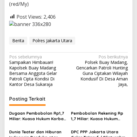
(red/My)
Post Views:
2,406
Berita
Polres Jakarta Utara
N
Pos sebelumnya
Pos berikutnya
Sampaikan Himbauan!
Polsek Buay Madang,
a
Kapolsek Buay Madang
Gencarkan Patroli Hunting
v
Bersama Anggota Gelar
Guna Ciptakan Wilayah
Patroli Cipta Kondisi Di
Kondusif Di Desa Aman
i
Kantor Desa Sukaraja
Jaya,
g
Posting Terkait
a
s
Dugaan Pembobolan Rp1,7
Pembobolan Rekening Rp
i
Miliar: Kuasa Hukum Korban
1,7 Miliar: Kuasa Hukum
p
Desak Polda DIY Usut
Sorot Dugaan Keterlibatan
Keterlibatan Internal Bank
Pihak Internal Bank Aladin
Dunia Teater dan Hiburan
DPC PPP Jakarta Utara
o
Aladin Syariah
Syariah