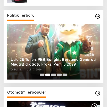
Politik Terbaru
Usia 28 Tahun, PBB Bangkit Bersama Generasi
K
Muda Bidik Satu Fraksi Pemilu 2029
H
R
Di Politik
|
Juli 17, 2026
Di 
Otomotif Terpopuler