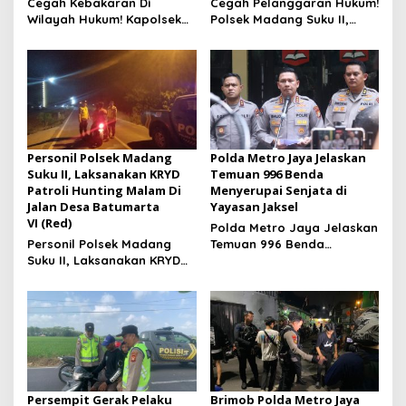
Cegah Kebakaran Di
Cegah Pelanggaran Hukum!
Wilayah Hukum! Kapolsek
Polsek Madang Suku II,
Madang Suku II, Pimpin
Gelar Pemasangan
Pengecekan Embung Dan
Spanduk Larangan
Tower Pantau Karhutlah Di
Karhutlah Di Desa Banding
Wilayah Hukum
Agung
Personil Polsek Madang
Polda Metro Jaya Jelaskan
Suku II, Laksanakan KRYD
Temuan 996 Benda
Patroli Hunting Malam Di
Menyerupai Senjata di
Jalan Desa Batumarta
Yayasan Jaksel
VI (Red)
Polda Metro Jaya Jelaskan
Personil Polsek Madang
Temuan 996 Benda
Suku II, Laksanakan KRYD
Menyerupai Senjata di
Patroli Hunting Malam Di
Yayasan Jaksel
Jalan Desa Batumarta VI
Persempit Gerak Pelaku
Brimob Polda Metro Jaya