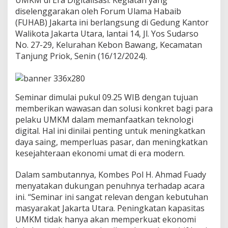
n
diselenggarakan oleh Forum Ulama Habaib
g
(FUHAB) Jakarta ini berlangsung di Gedung Kantor
u
a
Walikota Jakarta Utara, lantai 14, Jl. Yos Sudarso
t
No. 27-29, Kelurahan Kebon Bawang, Kecamatan
a
Tanjung Priok, Senin (16/12/2024).
n
E
k
o
Seminar dimulai pukul 09.25 WIB dengan tujuan
n
o
memberikan wawasan dan solusi konkret bagi para
m
pelaku UMKM dalam memanfaatkan teknologi
i
digital. Hal ini dinilai penting untuk meningkatkan
K
daya saing, memperluas pasar, dan meningkatkan
e
u
kesejahteraan ekonomi umat di era modern.
m
a
Dalam sambutannya, Kombes Pol H. Ahmad Fuady
t
menyatakan dukungan penuhnya terhadap acara
a
ini. “Seminar ini sangat relevan dengan kebutuhan
n
B
masyarakat Jakarta Utara. Peningkatan kapasitas
e
UMKM tidak hanya akan memperkuat ekonomi
r