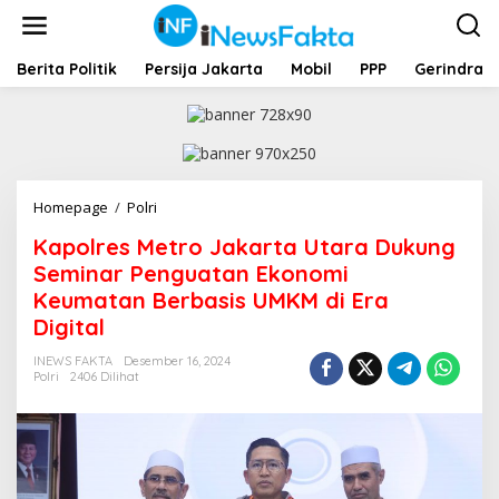
L
e
w
a
Berita Politik
Persija Jakarta
Mobil
PPP
Gerindra
t
i
k
e
k
o
Homepage
/
Polri
K
n
a
t
Kapolres Metro Jakarta Utara Dukung
p
e
o
Seminar Penguatan Ekonomi
n
l
Keumatan Berbasis UMKM di Era
r
Digital
e
s
INEWS FAKTA
Desember 16, 2024
M
Polri
2406 Dilihat
e
t
r
o
J
a