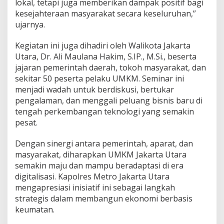
lokal, tetapi juga memberikan dampak positif bagi
b
kesejahteraan masyarakat secara keseluruhan,”
a
ujarnya.
s
i
s
Kegiatan ini juga dihadiri oleh Walikota Jakarta
U
Utara, Dr. Ali Maulana Hakim, S.IP., M.Si., beserta
M
jajaran pemerintah daerah, tokoh masyarakat, dan
K
sekitar 50 peserta pelaku UMKM. Seminar ini
M
d
menjadi wadah untuk berdiskusi, bertukar
i
pengalaman, dan menggali peluang bisnis baru di
E
tengah perkembangan teknologi yang semakin
r
pesat.
a
D
i
Dengan sinergi antara pemerintah, aparat, dan
g
masyarakat, diharapkan UMKM Jakarta Utara
i
semakin maju dan mampu beradaptasi di era
t
digitalisasi. Kapolres Metro Jakarta Utara
a
l
mengapresiasi inisiatif ini sebagai langkah
strategis dalam membangun ekonomi berbasis
keumatan.