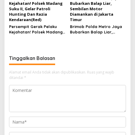
Kejahatan! Polsek Madang
Bubarkan Balap Liar,
Suku II, Gelar Patroli
Sembilan Motor
Hunting Dan Razia
Diamankan di Jakarta
Kendaraan(Red)
Timur
Persempit Gerak Pelaku
Brimob Polda Metro Jaya
Kejahatan! Polsek Madang
Bubarkan Balap Liar,
Suku II, Gelar Patroli
Sembilan Motor Diamankan
Hunting Dan Razia
di Jakarta Timur
Kendaraan
Tinggalkan Balasan
Alamat email Anda tidak akan dipublikasikan.
Ruas yang wajib
ditandai
*