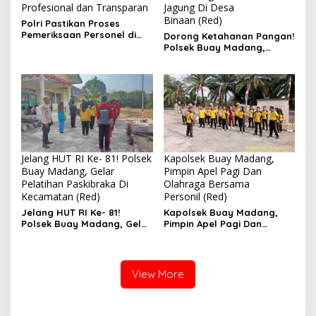
Profesional dan Transparan
Jagung Di Desa
Binaan (Red)
Polri Pastikan Proses
Pemeriksaan Personel di
Dorong Ketahanan Pangan!
Aceh Dilaksanakan Secara
Polsek Buay Madang,
Profesional dan
Monitoring Pertumbuhan
Transparan
Jagung Di Desa Binaan
Jelang HUT RI Ke- 81! Polsek
Kapolsek Buay Madang,
Buay Madang, Gelar
Pimpin Apel Pagi Dan
Pelatihan Paskibraka Di
Olahraga Bersama
Kecamatan (Red)
Personil (Red)
Jelang HUT RI Ke- 81!
Kapolsek Buay Madang,
Polsek Buay Madang, Gelar
Pimpin Apel Pagi Dan
Pelatihan Paskibraka Di
Olahraga Bersama
Kecamatan
Personil
View More