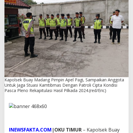
a
n
g
P
i
m
p
i
n
A
p
e
l
P
a
Kapolsek Buay Madang Pimpin Apel Pagi, Sampaikan Anggota
g
Untuk Jaga Stuasi Kamtibmas Dengan Patroli Cipta Kondisi
i
Pasca Pleno Rekapitulasi Hasil Pilkada 2024.(red/Eric)
,
S
a
m
p
a
i
INEWSFAKTA.COM
|OKU TIMUR
– Kapolsek Buay
k