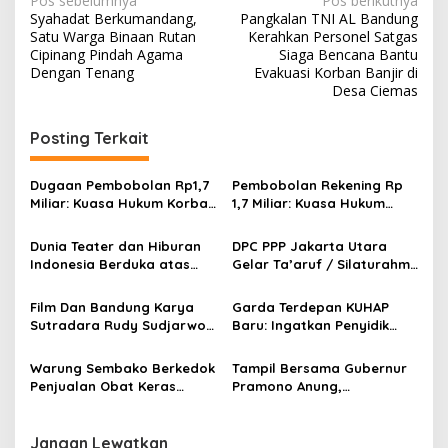
N
Pos sebelumnya
Pos berikutnya
a
Syahadat Berkumandang,
Pangkalan TNI AL Bandung
a
K
Satu Warga Binaan Rutan
Kerahkan Personel Satgas
o
v
Cipinang Pindah Agama
Siaga Bencana Bantu
n
Dengan Tenang
Evakuasi Korban Banjir di
i
d
Desa Ciemas
i
g
s
Posting Terkait
a
i
P
s
a
Dugaan Pembobolan Rp1,7
Pembobolan Rekening Rp
s
i
Miliar: Kuasa Hukum Korban
1,7 Miliar: Kuasa Hukum
c
p
Desak Polda DIY Usut
Sorot Dugaan Keterlibatan
a
Keterlibatan Internal Bank
Pihak Internal Bank Aladin
Dunia Teater dan Hiburan
DPC PPP Jakarta Utara
P
o
Aladin Syariah
Syariah
Indonesia Berduka atas
Gelar Ta’aruf / Silaturahmi
l
s
Wafatnya Komedian Senior
dan Penyerahan SK
e
Diding Boneng
Pengurus Baru, Fokus
n
Film Dan Bandung Karya
Garda Terdepan KUHAP
Konsolidasi Jelang
o
Sutradara Rudy Sudjarwo:
Baru: Ingatkan Penyidik
Musancab 13 September
R
Siap Menghibur Penonton
Larangan Praduga
2026
e
Secara Luas Mulai 20
Bersalah
Warung Sembako Berkedok
Tampil Bersama Gubernur
k
Agustus 2026
Penjualan Obat Keras
Pramono Anung,
a
Ilegal, Warga Desak Aparat
Muhammad Arjuna Azhar
p
Bertindak Cepat
Jadi Ikon Siswa Berprestasi
i
Hari Anak Nasional 2026
Jangan Lewatkan
t