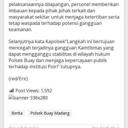
a
pelaksanaannya dilapangan, personel memberikan
m
imbauan kepada pihak pihak terkait dan
t
masyarakat sekitar untuk menjaga ketertiban serta
i
tetap waspada terhadap potensi gangguan
b
keamanan.
m
a
s
Selanjutnya kata Kapolsek”Langkah ini bertujuan
D
mencegah terjadinya gangguan Kamtibmas yang
e
dapat mengganggu stabilitas di wilayah hukum
n
Polsek Buay dan menjaga kepercayaan publik
g
a
terhadap institusi Polri” tutupnya.
n
P
(red/Eric)
a
t
Post Views:
1,592
r
o
l
i
C
Berita
Polsek Buay Madang
i
p
t