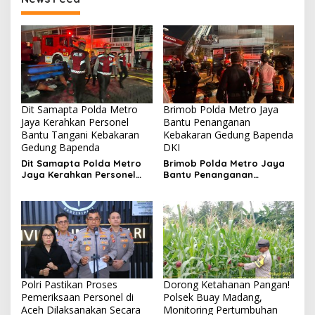
Dit Samapta Polda Metro
Brimob Polda Metro Jaya
Jaya Kerahkan Personel
Bantu Penanganan
Bantu Tangani Kebakaran
Kebakaran Gedung Bapenda
Gedung Bapenda
DKI
Dit Samapta Polda Metro
Brimob Polda Metro Jaya
Jaya Kerahkan Personel
Bantu Penanganan
Bantu Tangani Kebakaran
Kebakaran Gedung
Gedung Bapenda
Bapenda DKI
Polri Pastikan Proses
Dorong Ketahanan Pangan!
Pemeriksaan Personel di
Polsek Buay Madang,
Aceh Dilaksanakan Secara
Monitoring Pertumbuhan