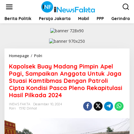
L
e
w
a
Berita Politik
Persija Jakarta
Mobil
PPP
Gerindra
t
i
k
e
k
o
Homepage
/
Polri
K
n
a
t
Kapolsek Buay Madang Pimpin Apel
p
e
o
Pagi, Sampaikan Anggota Untuk Jaga
n
l
Stuasi Kamtibmas Dengan Patroli
s
Cipta Kondisi Pasca Pleno Rekapitulasi
e
k
Hasil Pilkada 2024
B
u
INEWS FAKTA
Desember 10, 2024
Polri
1592 Dilihat
a
y
M
a
d