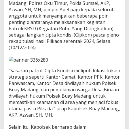
Madang, Polres Oku Timur, Polda Sumsel, AKP,
a
n
Azwan, SH, MH, pimpin Apel pagi kepada seluruh
A
anggota untuk menyampaikan beberapa poin
n
penting diantaranya melaksanakan kegiatan
g
Patroli KRYD (Kegiatan Rutin Yang Ditingkatkan)
g
o
sebagai langkah cipta kondisi (Cipkon) pasca pleno
t
rekapitulasi hasil Pilkada serentak 2024, Selasa
a
(10/12/2024).
U
n
t
u
“Sasaran patroli Cipta Kondisi meliputi lokasi-lokasi
k
J
strategis seperti Kantor Camat, Kantor PPK, Kantor
a
Panwascam, Kantor Desa diwilayah hukum Polsek
g
Buay Madang, dan pemukiman warga Desa Binaan
a
diwilayah hukum Polsek Buay Madang untuk
S
t
memastikan keamanan di area yang menjadi fokus
u
utama pasca Pilkada.” ucap Kapolsek Buay Madang,
a
AKP, Azwan, SH, MH.
s
i
Selain itu, Kapolsek berharap dalam
K