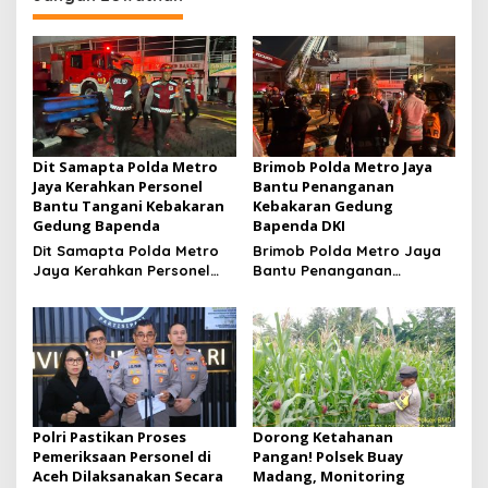
u
l
a
s
i
H
a
s
Dit Samapta Polda Metro
Brimob Polda Metro Jaya
i
Jaya Kerahkan Personel
Bantu Penanganan
l
Bantu Tangani Kebakaran
Kebakaran Gedung
P
Gedung Bapenda
Bapenda DKI
i
Dit Samapta Polda Metro
Brimob Polda Metro Jaya
l
Jaya Kerahkan Personel
Bantu Penanganan
k
Bantu Tangani Kebakaran
Kebakaran Gedung
a
Gedung Bapenda
Bapenda DKI
d
a
2
0
2
4
Polri Pastikan Proses
Dorong Ketahanan
Pemeriksaan Personel di
Pangan! Polsek Buay
Aceh Dilaksanakan Secara
Madang, Monitoring