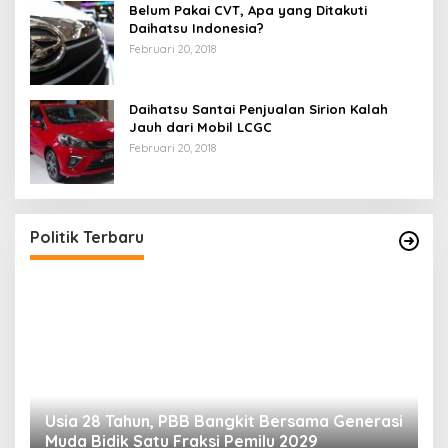
Belum Pakai CVT, Apa yang Ditakuti
Daihatsu Indonesia?
Februari 20, 2018
Daihatsu Santai Penjualan Sirion Kalah
Jauh dari Mobil LCGC
Februari 20, 2018
Politik Terbaru
Usia 28 Tahun, PBB Bangkit Bersama Generasi
K
Muda Bidik Satu Fraksi Pemilu 2029
H