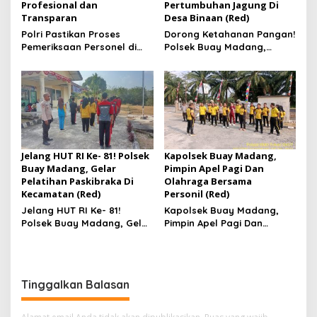
Profesional dan
Pertumbuhan Jagung Di
Transparan
Desa Binaan (Red)
Polri Pastikan Proses
Dorong Ketahanan Pangan!
Pemeriksaan Personel di
Polsek Buay Madang,
Aceh Dilaksanakan Secara
Monitoring Pertumbuhan
Profesional dan
Jagung Di Desa Binaan
Transparan
Jelang HUT RI Ke- 81! Polsek
Kapolsek Buay Madang,
Buay Madang, Gelar
Pimpin Apel Pagi Dan
Pelatihan Paskibraka Di
Olahraga Bersama
Kecamatan (Red)
Personil (Red)
Jelang HUT RI Ke- 81!
Kapolsek Buay Madang,
Polsek Buay Madang, Gelar
Pimpin Apel Pagi Dan
Pelatihan Paskibraka Di
Olahraga Bersama
Kecamatan
Personil
Tinggalkan Balasan