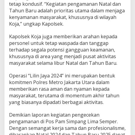
tetap kondusif. “Kegiatan pengamanan Natal dan
2
5
Tahun Baru adalah prioritas utama dalam menjaga
d
kenyamanan masyarakat, khususnya di wilayah
i
Koja,” ungkap Kapolsek.
P
o
Kapolsek Koja juga memberikan arahan kepada
s
P
personel untuk tetap waspada dan tanggap
a
terhadap segala potensi gangguan keamanan,
m
khususnya di area yang menjadi pusat aktivitas
S
masyarakat selama libur Natal dan Tahun Baru.
i
m
p
Operasi “Lilin Jaya 2024” ini merupakan bentuk
a
komitmen Polres Metro Jakarta Utara dalam
n
memberikan rasa aman dan nyaman kepada
g
masyarakat, terutama di momentum akhir tahun
L
i
yang biasanya dipadati berbagai aktivitas.
m
a
Demikian laporan kegiatan pengecekan
S
pengamanan di Pos Pam Simpang Lima Semper.
e
Dengan semangat kerja sama dan profesionalisme,
m
p
diharapkan Natal 2024 dan Tahun Baru 2025 dapat