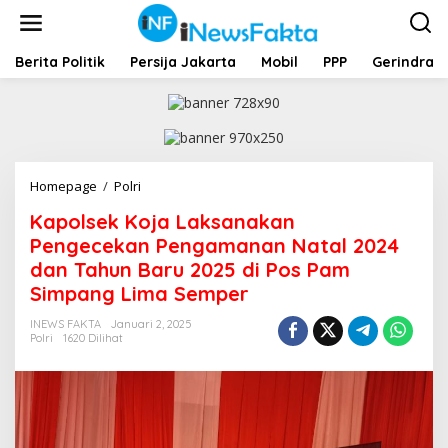
L
e
w
a
Berita Politik
Persija Jakarta
Mobil
PPP
Gerindra
t
i
k
e
k
o
Homepage
/
Polri
K
n
a
t
Kapolsek Koja Laksanakan
p
e
o
Pengecekan Pengamanan Natal 2024
n
l
dan Tahun Baru 2025 di Pos Pam
s
Simpang Lima Semper
e
k
INEWS FAKTA
Januari 2, 2025
K
Polri
1620 Dilihat
o
j
a
L
a
k