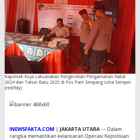
s
a
n
a
k
a
n
P
e
n
g
e
c
e
Kapolsek Koja Laksanakan Pengecekan Pengamanan Natal
k
2024 dan Tahun Baru 2025 di Pos Pam Simpang Lima Semper.
a
(red/My)
n
P
e
n
g
a
m
INEWSFAKTA.COM
|
JAKARTA UTARA
-– Dalam
a
rangka memastikan kelancaran Operasi Kepolisian
n