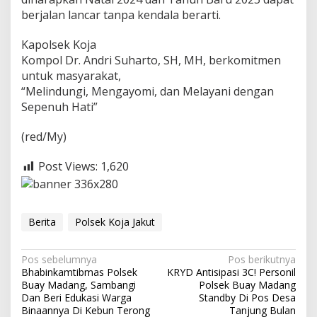
e
berjalan lancar tanpa kendala berarti.
r
Kapolsek Koja
Kompol Dr. Andri Suharto, SH, MH, berkomitmen
untuk masyarakat,
“Melindungi, Mengayomi, dan Melayani dengan
Sepenuh Hati”
(red/My)
Post Views:
1,620
Berita
Polsek Koja Jakut
N
Pos sebelumnya
Pos berikutnya
Bhabinkamtibmas Polsek
KRYD Antisipasi 3C! Personil
a
Buay Madang, Sambangi
Polsek Buay Madang
v
Dan Beri Edukasi Warga
Standby Di Pos Desa
Binaannya Di Kebun Terong
Tanjung Bulan