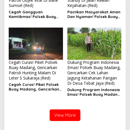
Patroli Objek Vital Di Bank
Stanby Di Jalan Rawan
Sumsel (Red)
Kejahatan (Red)
Cegah Gangguan
Pastikan Masyarakat Aman
Kamtibmas! Polsek Buay
Dan Nyaman! Polsek Buay
Madang, Gencarkan KRYD
Madang Gelar Patroli Dan
Patroli Objek Vital Di Bank
Stanby Di Jalan Rawan
Sumsel
Kejahatan
Cegah Curas! Piket Polsek
Dukung Program Indonesia
Buay Madang, Gencarkan
Emas! Polsek Buay Madang,
Patroli Hunting Malam Di
Gencarkan Cek Lahan
Leter S Sukaraja (Red)
Jagung Ketahanan Pangan
Di Desa Tebat Jaya (Red)
Cegah Curas! Piket Polsek
Buay Madang, Gencarkan
Dukung Program Indonesia
Patroli Hunting Malam Di
Emas! Polsek Buay Madang,
Leter S Sukaraja
Gencarkan Cek Lahan
Jagung Ketahanan Pangan
Di Desa Tebat Jaya
View More