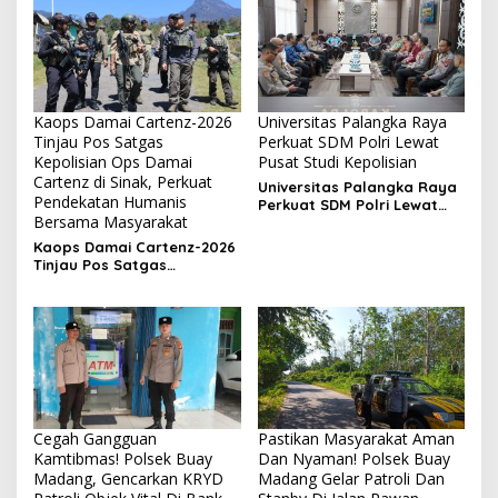
Kaops Damai Cartenz-2026
Universitas Palangka Raya
Tinjau Pos Satgas
Perkuat SDM Polri Lewat
Kepolisian Ops Damai
Pusat Studi Kepolisian
Cartenz di Sinak, Perkuat
Universitas Palangka Raya
Pendekatan Humanis
Perkuat SDM Polri Lewat
Bersama Masyarakat
Pusat Studi Kepolisian
Kaops Damai Cartenz-2026
Tinjau Pos Satgas
Kepolisian Ops Damai
Cartenz di Sinak, Perkuat
Pendekatan Humanis
Bersama Masyarakat
Cegah Gangguan
Pastikan Masyarakat Aman
Kamtibmas! Polsek Buay
Dan Nyaman! Polsek Buay
Madang, Gencarkan KRYD
Madang Gelar Patroli Dan