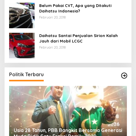
Belum Pakai CVT, Apa yang Ditakuti
Daihatsu Indonesia?
Februari 20, 2018
Daihatsu Santai Penjualan Sirion Kalah
Jauh dari Mobil LCGC
Februari 20, 2018
Politik Terbaru
Usia 28 Tahun, PBB Bangkit Bersama Generasi
K