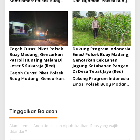
Kamtibmas! Polsek Buay
Dan Nyaman! Polsek Buay
Madang, Gencarkan KRYD
Madang Gelar Patroli Dan
Patroli Objek Vital Di Bank
Stanby Di Jalan Rawan
Sumsel
Kejahatan
Cegah Curas! Piket Polsek
Dukung Program Indonesia
Buay Madang, Gencarkan
Emas! Polsek Buay Madang,
Patroli Hunting Malam Di
Gencarkan Cek Lahan
Leter S Sukaraja (Red)
Jagung Ketahanan Pangan
Di Desa Tebat Jaya (Red)
Cegah Curas! Piket Polsek
Buay Madang, Gencarkan
Dukung Program Indonesia
Patroli Hunting Malam Di
Emas! Polsek Buay Madang,
Leter S Sukaraja
Gencarkan Cek Lahan
Jagung Ketahanan Pangan
Di Desa Tebat Jaya
Tinggalkan Balasan
Alamat email Anda tidak akan dipublikasikan.
Ruas yang wajib
ditandai
*