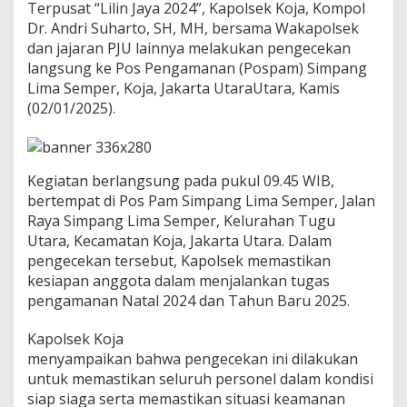
Terpusat “Lilin Jaya 2024”, Kapolsek Koja, Kompol
a
n
Dr. Andri Suharto, SH, MH, bersama Wakapolsek
N
dan jajaran PJU lainnya melakukan pengecekan
a
langsung ke Pos Pengamanan (Pospam) Simpang
t
Lima Semper, Koja, Jakarta UtaraUtara, Kamis
a
(02/01/2025).
l
2
0
2
4
Kegiatan berlangsung pada pukul 09.45 WIB,
d
bertempat di Pos Pam Simpang Lima Semper, Jalan
a
Raya Simpang Lima Semper, Kelurahan Tugu
n
T
Utara, Kecamatan Koja, Jakarta Utara. Dalam
a
pengecekan tersebut, Kapolsek memastikan
h
kesiapan anggota dalam menjalankan tugas
u
pengamanan Natal 2024 dan Tahun Baru 2025.
n
B
a
Kapolsek Koja
r
menyampaikan bahwa pengecekan ini dilakukan
u
untuk memastikan seluruh personel dalam kondisi
2
siap siaga serta memastikan situasi keamanan
0