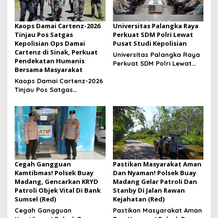
Kaops Damai Cartenz-2026
Universitas Palangka Raya
Tinjau Pos Satgas
Perkuat SDM Polri Lewat
Kepolisian Ops Damai
Pusat Studi Kepolisian
Cartenz di Sinak, Perkuat
Universitas Palangka Raya
Pendekatan Humanis
Perkuat SDM Polri Lewat
Bersama Masyarakat
Pusat Studi Kepolisian
Kaops Damai Cartenz-2026
Tinjau Pos Satgas
Kepolisian Ops Damai
Cartenz di Sinak, Perkuat
Pendekatan Humanis
Bersama Masyarakat
Cegah Gangguan
Pastikan Masyarakat Aman
Kamtibmas! Polsek Buay
Dan Nyaman! Polsek Buay
Madang, Gencarkan KRYD
Madang Gelar Patroli Dan
Patroli Objek Vital Di Bank
Stanby Di Jalan Rawan
Sumsel (Red)
Kejahatan (Red)
Cegah Gangguan
Pastikan Masyarakat Aman