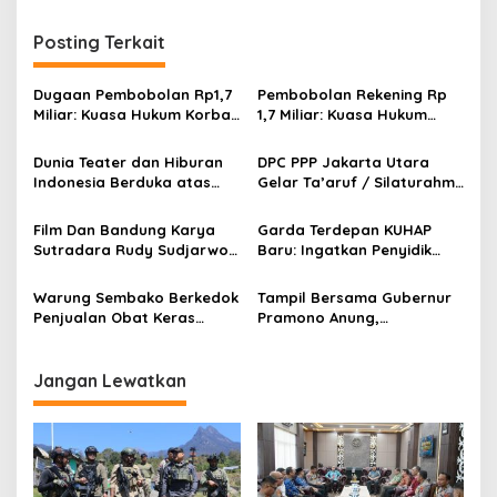
i
g
Posting Terkait
a
s
Dugaan Pembobolan Rp1,7
Pembobolan Rekening Rp
Miliar: Kuasa Hukum Korban
1,7 Miliar: Kuasa Hukum
i
Desak Polda DIY Usut
Sorot Dugaan Keterlibatan
p
Keterlibatan Internal Bank
Pihak Internal Bank Aladin
Dunia Teater dan Hiburan
DPC PPP Jakarta Utara
Aladin Syariah
Syariah
Indonesia Berduka atas
Gelar Ta’aruf / Silaturahmi
o
Wafatnya Komedian Senior
dan Penyerahan SK
s
Diding Boneng
Pengurus Baru, Fokus
Film Dan Bandung Karya
Garda Terdepan KUHAP
Konsolidasi Jelang
Sutradara Rudy Sudjarwo:
Baru: Ingatkan Penyidik
Musancab 13 September
Siap Menghibur Penonton
Larangan Praduga
2026
Secara Luas Mulai 20
Bersalah
Warung Sembako Berkedok
Tampil Bersama Gubernur
Agustus 2026
Penjualan Obat Keras
Pramono Anung,
Ilegal, Warga Desak Aparat
Muhammad Arjuna Azhar
Bertindak Cepat
Jadi Ikon Siswa Berprestasi
Hari Anak Nasional 2026
Jangan Lewatkan