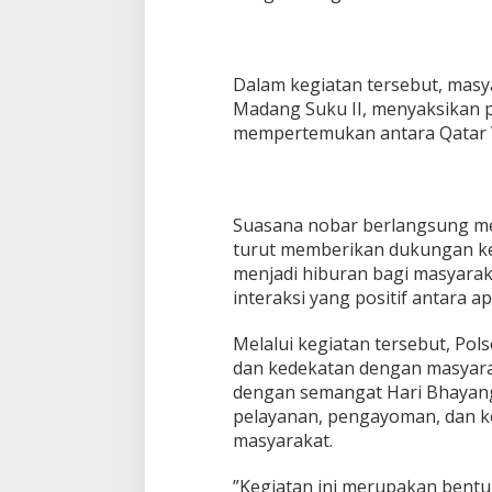
u
a
t
S
‎Dalam kegiatan tersebut, mas
i
Madang Suku II, menyaksikan p
n
mempertemukan antara Qatar V
e
r
g
i
K
‎Suasana nobar berlangsung m
a
turut memberikan dukungan kep
m
menjadi hiburan bagi masyaraka
t
i
interaksi yang positif antara a
b
m
‎Melalui kegiatan tersebut, Pol
a
dan kedekatan dengan masyaraka
s
dengan semangat Hari Bhayan
pelayanan, pengayoman, dan 
masyarakat.
‎”Kegiatan ini merupakan bent