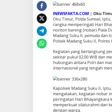
0
2
6
INEWSFAKTA.COM
|
Oku Timu
B
Oku Timur, Polda Sumsel, Iptu,
e
rangka memperingati Hari Bha
r
nonton bareng (nobar) Piala D
s
a
Madang Suku II, pemuda dan to
m
Polsek Madang Suku II, Polres
a
M
‎Kegiatan yang berlangsung pe
a
sekitar pukul 02.00 WIB dan 
s
y
hubungan antara Polri dan mas
a
internasional yang tengah menj
r
a
k
a
‎Kapolsek Madang Suku II, Iptu,
t
,
mengatakan, kegiatan nobar in
P
peringatan Hari Bhayangkara k
e
memperkuat silaturahmi dan k
r
dengan warga.
k