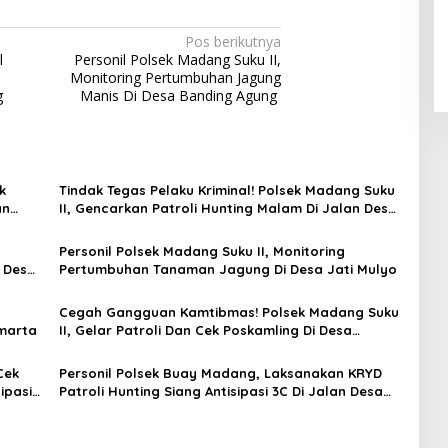
Pos berikutnya
l
Personil Polsek Madang Suku II,
Monitoring Pertumbuhan Jagung
g
Manis Di Desa Banding Agung
k
Tindak Tegas Pelaku Kriminal! Polsek Madang Suku
an
II, Gencarkan Patroli Hunting Malam Di Jalan Desa
Kotanegara Timur
Personil Polsek Madang Suku II, Monitoring
n Desa
Pertumbuhan Tanaman Jagung Di Desa Jati Mulyo
Cegah Gangguan Kamtibmas! Polsek Madang Suku
Amarta
II, Gelar Patroli Dan Cek Poskamling Di Desa
Binaan
Cek
Personil Polsek Buay Madang, Laksanakan KRYD
ipasi
Patroli Hunting Siang Antisipasi 3C Di Jalan Desa
Batumarta VI