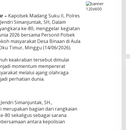
r –
Kapolsek Madang Suku II, Polres
 Jendri Simanjuntak, SH, Dalam
DPC PPP Jakarta Utara Gelar
yangkara ke-80, menggelar kegiatan
Ta’aruf / Silaturahmi dan
unia 2026 bersama Personil Polsek
Penyerahan SK Pengurus Baru,
Di Politik
|
Agustus 2, 2026
koh masyarakat Desa Binaan di Aula
Fokus Konsolidasi Jelang
 Oku Timur, Minggu (14/06/2026).
Musancab 13 September 2026
nuh keakraban tersebut dimulai
menjadi momentum mempererat
yarakat melalui ajang olahraga
adi perhatian dunia.
 Jendri Simanjuntak, SH.,
i merupakan bagian dari rangkaian
e-80 sekaligus sebagai sarana
ebersamaan antara kepolisian