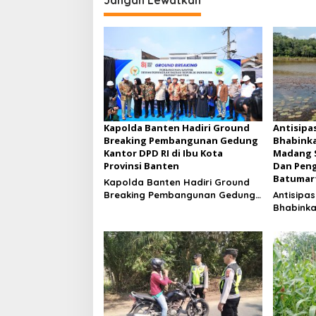
Jangan Lewatkan
Kapolda Banten Hadiri Ground
Antisipa
Breaking Pembangunan Gedung
Bhabink
Kantor DPD RI di Ibu Kota
Madang Su
Provinsi Banten
Dan Pen
Batumart
Kapolda Banten Hadiri Ground
Breaking Pembangunan Gedung
Antisipas
Kantor DPD RI di Ibu Kota
Bhabinka
Provinsi Banten
Madang Su
Dan Peng
Batumar