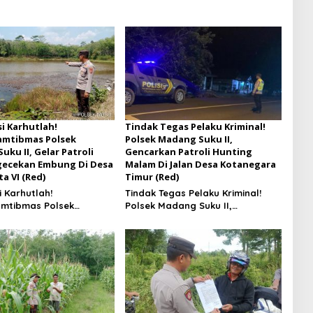
si Karhutlah!
Tindak Tegas Pelaku Kriminal!
amtibmas Polsek
Polsek Madang Suku II,
ku II, Gelar Patroli
Gencarkan Patroli Hunting
gecekan Embung Di Desa
Malam Di Jalan Desa Kotanegara
a VI (Red)
Timur (Red)
i Karhutlah!
Tindak Tegas Pelaku Kriminal!
mtibmas Polsek
Polsek Madang Suku II,
ku II, Gelar Patroli
Gencarkan Patroli Hunting
ecekan Embung Di Desa
Malam Di Jalan Desa
ta VI
Kotanegara Timur