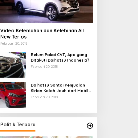
Video Kelemahan dan Kelebihan All
New Terios
Februari 20, 2018
Belum Pakai CVT, Apa yang
Ditakuti Daihatsu Indonesia?
Februari 20, 2018
Daihatsu Santai Penjualan
Sirion Kalah Jauh dari Mobil
LCGC
Februari 20, 2018
Politik Terbaru