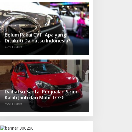
Belum Pakai CVT, Apa yang
Ditakuti Daihatsu Indonesia?
4912 Dilihat
Daihatsu Santai Penjualan Sirion
Kalah Jauh dari Mobil LCGC
3951 Dilihat