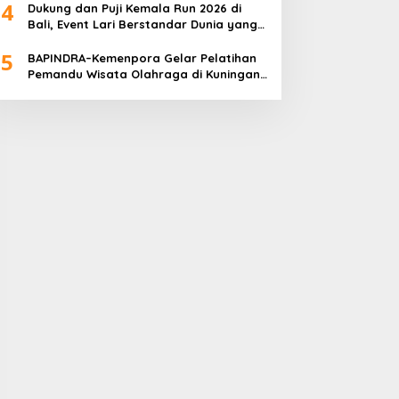
4
Dukung dan Puji Kemala Run 2026 di
Bali, Event Lari Berstandar Dunia yang
Usung Aksi Sosial
5
BAPINDRA–Kemenpora Gelar Pelatihan
Pemandu Wisata Olahraga di Kuningan
Jakarta