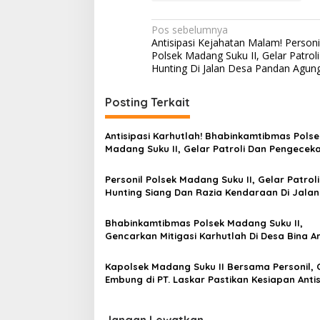
N
Pos sebelumnya
Antisipasi Kejahatan Malam! Personi
a
Polsek Madang Suku II, Gelar Patroli
v
Hunting Di Jalan Desa Pandan Agun
i
Posting Terkait
g
a
Antisipasi Karhutlah! Bhabinkamtibmas Polse
s
Madang Suku II, Gelar Patroli Dan Pengecek
Embung Di Desa Batumarta VI
i
Personil Polsek Madang Suku II, Gelar Patroli
p
Hunting Siang Dan Razia Kendaraan Di Jala
Pandan Agung
o
Bhabinkamtibmas Polsek Madang Suku II,
s
Gencarkan Mitigasi Karhutlah Di Desa Bina 
Kapolsek Madang Suku II Bersama Personil, 
Embung di PT. Laskar Pastikan Kesiapan Antis
Karhutlah