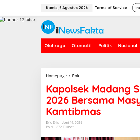
L
e
Kamis, 6 Agustus 2026
Terms of Service
In
w
a
tutup
t
i
k
e
Olahraga
Otomatif
Politik
Nasional
k
o
n
t
e
n
Homepage
/
Polri
K
a
Kapolsek Madang Su
p
o
2026 Bersama Masya
l
s
Kamtibmas
e
k
M
Eric Eric
Juni 14, 2026
a
Polri
672 Dilihat
d
a