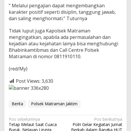
a
” Melalui pengajian dapat mengembangkan
w
karakter positif seperti disiplin, tanggung jawab,
a
dan saling menghormati.” Tuturnya
r
g
a
Tidak luput juga Kapolsek Matraman
mengingatkan, apabila ada permasalahan dan
kejadian atau kejahatan lainya bisa menghubungi
Bhabinkamtibmas dan Call Centre Polsek
Matraman di nomor 0811910110.
(red/My)
Post Views:
3,630
Berita
Polsek Matraman Jaktim
N
Pos sebelumnya
Pos berikutnya
Tetap Melaut Saat Cuaca
Polri Gelar Kegiatan Jumat
a
Buruk, Nelayan Lingga
Berkah dalam Rangka HUT