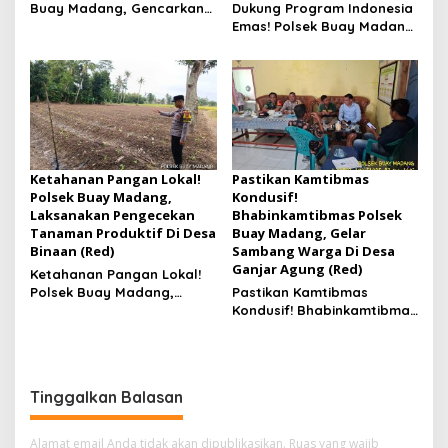
Buay Madang, Gencarkan
Dukung Program Indonesia
Patroli Hunting Malam Di
Emas! Polsek Buay Madang,
Leter S Sukaraja
Gencarkan Cek Lahan
Jagung Ketahanan Pangan
Di Desa Tebat Jaya
Ketahanan Pangan Lokal!
Pastikan Kamtibmas
Polsek Buay Madang,
Kondusif!
Laksanakan Pengecekan
Bhabinkamtibmas Polsek
Tanaman Produktif Di Desa
Buay Madang, Gelar
Binaan (Red)
Sambang Warga Di Desa
Ganjar Agung (Red)
Ketahanan Pangan Lokal!
Polsek Buay Madang,
Pastikan Kamtibmas
Laksanakan Pengecekan
Kondusif! Bhabinkamtibmas
Tanaman Produktif Di Desa
Polsek Buay Madang, Gelar
Binaan
Sambang Warga Di Desa
Ganjar Agung
Tinggalkan Balasan
Alamat email Anda tidak akan dipublikasikan.
Ruas yang wajib