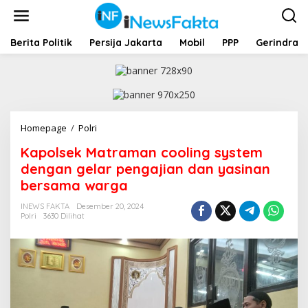
L
e
w
a
Berita Politik
Persija Jakarta
Mobil
PPP
Gerindra
t
i
k
e
k
o
Homepage
/
Polri
K
n
a
t
Kapolsek Matraman cooling system
p
e
o
dengan gelar pengajian dan yasinan
n
l
bersama warga
s
e
INEWS FAKTA
Desember 20, 2024
k
Polri
3630 Dilihat
M
a
t
r
a
m
a