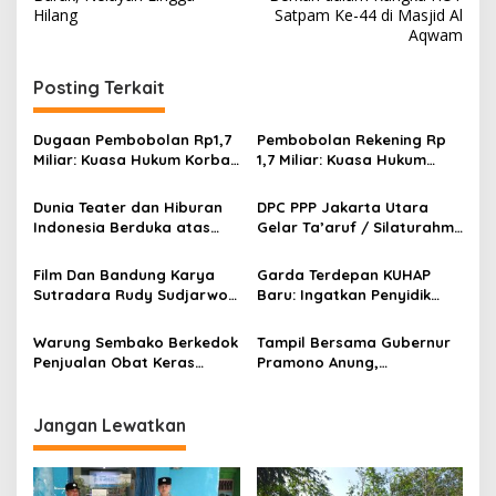
v
Hilang
Satpam Ke-44 di Masjid Al
Aqwam
i
g
Posting Terkait
a
s
Dugaan Pembobolan Rp1,7
Pembobolan Rekening Rp
Miliar: Kuasa Hukum Korban
1,7 Miliar: Kuasa Hukum
i
Desak Polda DIY Usut
Sorot Dugaan Keterlibatan
p
Keterlibatan Internal Bank
Pihak Internal Bank Aladin
Dunia Teater dan Hiburan
DPC PPP Jakarta Utara
Aladin Syariah
Syariah
Indonesia Berduka atas
Gelar Ta’aruf / Silaturahmi
o
Wafatnya Komedian Senior
dan Penyerahan SK
s
Diding Boneng
Pengurus Baru, Fokus
Film Dan Bandung Karya
Garda Terdepan KUHAP
Konsolidasi Jelang
Sutradara Rudy Sudjarwo:
Baru: Ingatkan Penyidik
Musancab 13 September
Siap Menghibur Penonton
Larangan Praduga
2026
Secara Luas Mulai 20
Bersalah
Warung Sembako Berkedok
Tampil Bersama Gubernur
Agustus 2026
Penjualan Obat Keras
Pramono Anung,
Ilegal, Warga Desak Aparat
Muhammad Arjuna Azhar
Bertindak Cepat
Jadi Ikon Siswa Berprestasi
Hari Anak Nasional 2026
Jangan Lewatkan