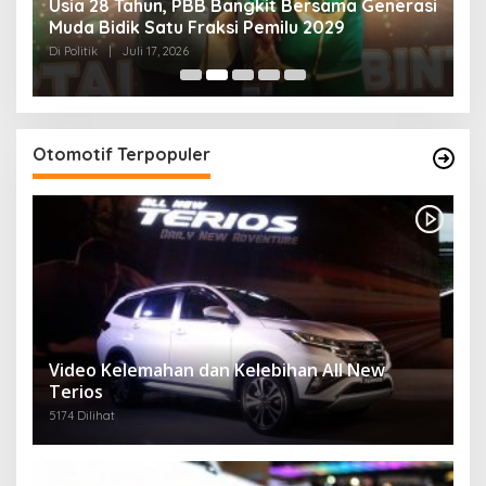
Usia 28 Tahun, PBB Bangkit Bersama Generasi
K
Muda Bidik Satu Fraksi Pemilu 2029
H
R
Di Politik
|
Juli 17, 2026
Di 
Otomotif Terpopuler
Video Kelemahan dan Kelebihan All New
Terios
5174 Dilihat