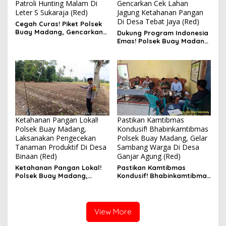
Patroli Hunting Malam Di
Gencarkan Cek Lahan
Leter S Sukaraja (Red)
Jagung Ketahanan Pangan
Di Desa Tebat Jaya (Red)
Cegah Curas! Piket Polsek
Buay Madang, Gencarkan
Dukung Program Indonesia
Patroli Hunting Malam Di
Emas! Polsek Buay Madang,
Leter S Sukaraja
Gencarkan Cek Lahan
Jagung Ketahanan Pangan
Di Desa Tebat Jaya
Ketahanan Pangan Lokal!
Pastikan Kamtibmas
Polsek Buay Madang,
Kondusif! Bhabinkamtibmas
Laksanakan Pengecekan
Polsek Buay Madang, Gelar
Tanaman Produktif Di Desa
Sambang Warga Di Desa
Binaan (Red)
Ganjar Agung (Red)
Ketahanan Pangan Lokal!
Pastikan Kamtibmas
Polsek Buay Madang,
Kondusif! Bhabinkamtibmas
Laksanakan Pengecekan
Polsek Buay Madang, Gelar
Tanaman Produktif Di Desa
Sambang Warga Di Desa
Binaan
Ganjar Agung
View More