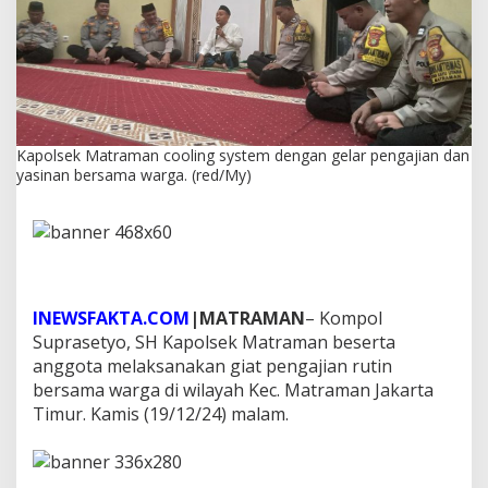
n
c
o
o
l
i
n
g
Kapolsek Matraman cooling system dengan gelar pengajian dan
s
yasinan bersama warga. (red/My)
y
s
t
e
m
d
e
INEWSFAKTA.COM
|MATRAMAN
– Kompol
n
Suprasetyo, SH Kapolsek Matraman beserta
g
a
anggota melaksanakan giat pengajian rutin
n
bersama warga di wilayah Kec. Matraman Jakarta
g
Timur. Kamis (19/12/24) malam.
e
l
a
r