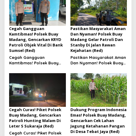
Cegah Gangguan
Pastikan Masyarakat Aman
Kamtibmas! Polsek Buay
Dan Nyaman! Polsek Buay
Madang, Gencarkan KRYD
Madang Gelar Patroli Dan
Patroli Objek Vital Di Bank
Stanby Di Jalan Rawan
Sumsel (Red)
Kejahatan (Red)
Cegah Gangguan
Pastikan Masyarakat Aman
Kamtibmas! Polsek Buay
Dan Nyaman! Polsek Buay
Madang, Gencarkan KRYD
Madang Gelar Patroli Dan
Patroli Objek Vital Di Bank
Stanby Di Jalan Rawan
Sumsel
Kejahatan
Cegah Curas! Piket Polsek
Dukung Program Indonesia
Buay Madang, Gencarkan
Emas! Polsek Buay Madang,
Patroli Hunting Malam Di
Gencarkan Cek Lahan
Leter S Sukaraja (Red)
Jagung Ketahanan Pangan
Di Desa Tebat Jaya (Red)
Cegah Curas! Piket Polsek