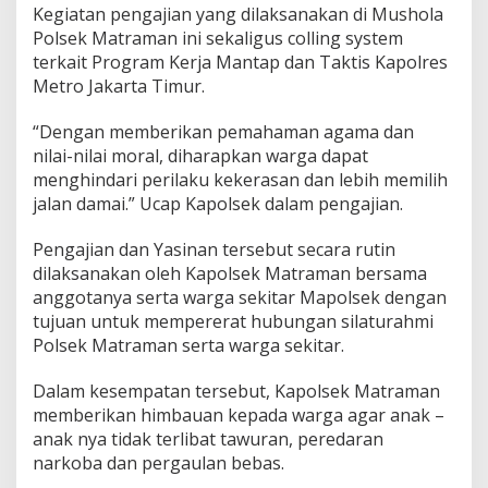
p
Kegiatan pengajian yang dilaksanakan di Mushola
e
Polsek Matraman ini sekaligus colling system
n
terkait Program Kerja Mantap dan Taktis Kapolres
g
Metro Jakarta Timur.
a
j
i
“Dengan memberikan pemahaman agama dan
a
nilai-nilai moral, diharapkan warga dapat
n
menghindari perilaku kekerasan dan lebih memilih
d
jalan damai.” Ucap Kapolsek dalam pengajian.
a
n
y
Pengajian dan Yasinan tersebut secara rutin
a
dilaksanakan oleh Kapolsek Matraman bersama
s
anggotanya serta warga sekitar Mapolsek dengan
i
tujuan untuk mempererat hubungan silaturahmi
n
Polsek Matraman serta warga sekitar.
a
n
b
Dalam kesempatan tersebut, Kapolsek Matraman
e
memberikan himbauan kepada warga agar anak –
r
anak nya tidak terlibat tawuran, peredaran
s
narkoba dan pergaulan bebas.
a
m