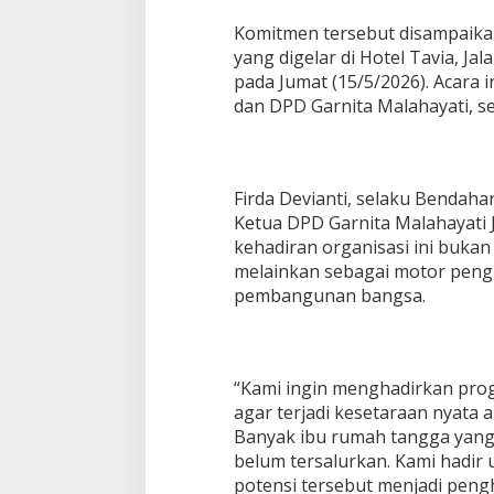
a
Komitmen tersebut disampaikan
y
a
yang digelar di Hotel Tavia, Jal
pada Jumat (15/5/2026). Acara i
dan DPD Garnita Malahayati, s
Firda Devianti, selaku Bendaha
Ketua DPD Garnita Malahayati
kehadiran organisasi ini buka
melainkan sebagai motor peng
pembangunan bangsa.
“Kami ingin menghadirkan pro
agar terjadi kesetaraan nyata 
Banyak ibu rumah tangga yang
belum tersalurkan. Kami had
potensi tersebut menjadi pen