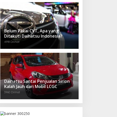
Belum Pakai CVT, Apa yang
Ditakuti Daihatsu Indonesia?
4918 Dilihat
Daihatsu Santai Penjualan Sirion
Kalah Jauh dari Mobil LCGC
3960 Dilihat