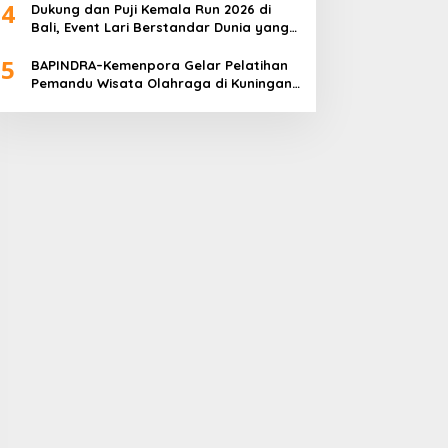
4
Dukung dan Puji Kemala Run 2026 di
Bali, Event Lari Berstandar Dunia yang
Usung Aksi Sosial
5
BAPINDRA–Kemenpora Gelar Pelatihan
Pemandu Wisata Olahraga di Kuningan
Jakarta