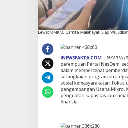
a
n
P
e
r
e
Lewat UMKM, Garnita Malahayati Siap Wujudka
m
p
u
a
n
INEWSFAKTA.COM
|
JAKARTA P
M
perempuan Partai NasDem, se
a
dalam mempercepat pemberday
n
d
serangkaian program strategis
i
sosial kemasyarakatan. Fokus ut
r
pengembangan Usaha Mikro, K
i
penguatan kapasitas ibu rumah
d
finansial.
a
n
B
e
r
d