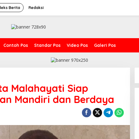
deks Berita
Redaksi
Contoh Pos
Standar Pos
Video Pos
Galeri Pos
a Malahayati Siap
n Mandiri dan Berdaya