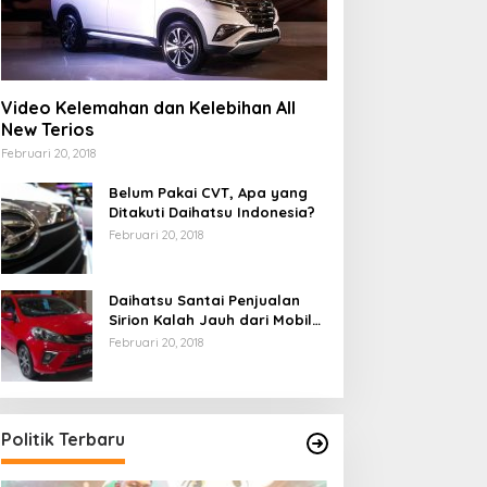
Video Kelemahan dan Kelebihan All
New Terios
Februari 20, 2018
Belum Pakai CVT, Apa yang
Ditakuti Daihatsu Indonesia?
Februari 20, 2018
Daihatsu Santai Penjualan
Sirion Kalah Jauh dari Mobil
LCGC
Februari 20, 2018
Politik Terbaru