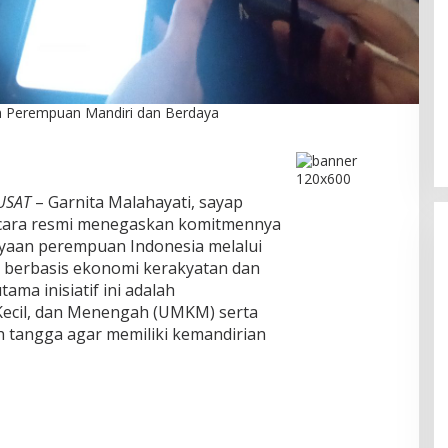
DPC PPP Jakarta Utara Gelar
Ta’aruf / Silaturahmi dan
n Perempuan Mandiri dan Berdaya
Penyerahan SK Pengurus Baru,
Di Politik
|
Agustus 2, 2026
Fokus Konsolidasi Jelang
Musancab 13 September 2026
USAT
– Garnita Malahayati, sayap
cara resmi menegaskan komitmennya
aan perempuan Indonesia melalui
 berbasis ekonomi kerakyatan dan
ama inisiatif ini adalah
ecil, dan Menengah (UMKM) serta
 tangga agar memiliki kemandirian