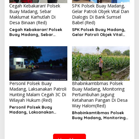
Cegah Kebakaran! Polsek
SPK Polsek Buay Madang,
Buay Madang, Sebar
Gelar Patroli Objek Vital Dan
Maklumat Karhutlah Di
Dialogis Di Bank Sumsel
Desa Binaan (Red)
Babel (Red)
Cegah Kebakaran! Polsek
SPK Polsek Buay Madang,
Buay Madang, Sebar
Gelar Patroli Objek Vital
Maklumat Karhutlah Di
Dan Dialogis Di Bank
Desa Binaan
Sumsel Babel
Personil Polsek Buay
Bhabinkamtibmas Polsek
Madang, Laksanakan Patroli
Buay Madang, Monitoring
Hunting Malam Cegah 3C Di
Pertumbuhan Jagung
Wilayah Hukum (Red)
Ketahanan Pangan Di Desa
Way Halom(Red)
Personil Polsek Buay
Madang, Laksanakan
Bhabinkamtibmas Polsek
Patroli Hunting Malam
Buay Madang, Monitoring
Cegah 3C Di Wilayah
Pertumbuhan Jagung
Hukum
Ketahanan Pangan Di Desa
Way Halom