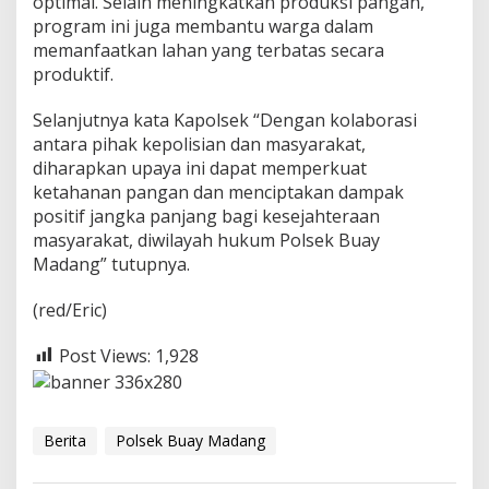
optimal. Selain meningkatkan produksi pangan,
u
program ini juga membantu warga dalam
m
memanfaatkan lahan yang terbatas secara
b
e
produktif.
r
A
Selanjutnya kata Kapolsek “Dengan kolaborasi
g
antara pihak kepolisian dan masyarakat,
u
diharapkan upaya ini dapat memperkuat
n
g
ketahanan pangan dan menciptakan dampak
positif jangka panjang bagi kesejahteraan
masyarakat, diwilayah hukum Polsek Buay
Madang” tutupnya.
(red/Eric)
Post Views:
1,928
Berita
Polsek Buay Madang