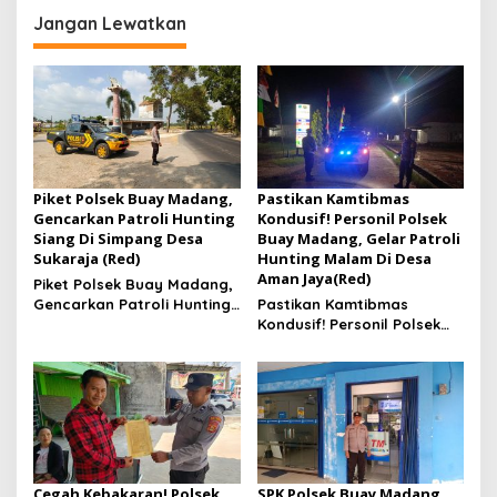
Hari Anak Nasional 2026
Jangan Lewatkan
Piket Polsek Buay Madang,
Pastikan Kamtibmas
Gencarkan Patroli Hunting
Kondusif! Personil Polsek
Siang Di Simpang Desa
Buay Madang, Gelar Patroli
Sukaraja (Red)
Hunting Malam Di Desa
Aman Jaya(Red)
Piket Polsek Buay Madang,
Gencarkan Patroli Hunting
Pastikan Kamtibmas
Siang Di Simpang Desa
Kondusif! Personil Polsek
Sukaraja
Buay Madang, Gelar
Patroli Hunting Malam Di
Desa Aman Jaya
Cegah Kebakaran! Polsek
SPK Polsek Buay Madang,