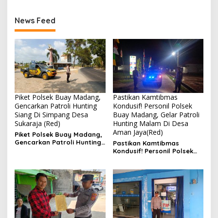
News Feed
Piket Polsek Buay Madang,
Pastikan Kamtibmas
Gencarkan Patroli Hunting
Kondusif! Personil Polsek
Siang Di Simpang Desa
Buay Madang, Gelar Patroli
Sukaraja (Red)
Hunting Malam Di Desa
Aman Jaya(Red)
Piket Polsek Buay Madang,
Gencarkan Patroli Hunting
Pastikan Kamtibmas
Siang Di Simpang Desa
Kondusif! Personil Polsek
Sukaraja
Buay Madang, Gelar
Patroli Hunting Malam Di
Desa Aman Jaya