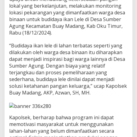
a
lokal yang berkelanjutan, melakukan monitoring
n
lokasi pekarangan yang dimanfaatkan warga desa
B
binaan untuk budidaya ikan Lele di Desa Sumber
u
d
Agung Kecamatan Buay Madang, Kab Oku Timur,
i
Rabu (18/12/2024).
d
a
“Budidaya ikan lele di lahan terbatas seperti yang
y
dilakukan oleh warga desa binaan itu diharapkan
a
I
dapat menjadi inspirasi bagi warga lainnya di Desa
k
Sumber Agung. Dengan biaya yang relatif
a
terjangkau dan proses pemeliharaan yang
n
sederhana, budidaya lele dinilai dapat menjadi
L
solusi ketahanan pangan keluarga,” ucap Kapolsek
e
l
Buay Madang, AKP, Azwan, SH, MH.
e
D
i
D
Kapolsek, berharap bahwa program ini dapat
e
memotivasi masyarakat untuk menggunakan
s
a
lahan-lahan yang belum dimanfaatkan secara
S