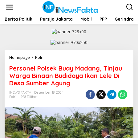
L
e
w
a
Berita Politik
Persija Jakarta
Mobil
PPP
Gerindra
t
i
k
e
k
o
Homepage
/
Polri
P
n
e
t
Personel Polsek Buay Madang, Tinjau
r
e
s
Warga Binaan Budidaya Ikan Lele Di
n
o
Desa Sumber Agung
n
e
INEWS FAKTA
Desember 18, 2024
l
Polri
1928 Dilihat
P
o
l
s
e
k
B