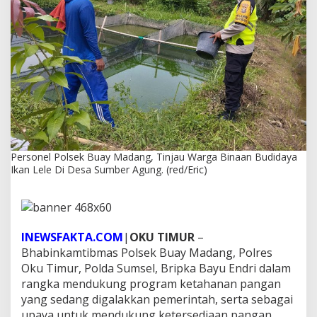
u
a
y
M
a
d
a
n
g
,
T
i
Personel Polsek Buay Madang, Tinjau Warga Binaan Budidaya
n
Ikan Lele Di Desa Sumber Agung. (red/Eric)
j
a
u
W
a
r
INEWSFAKTA.COM
|
OKU TIMUR
–
g
Bhabinkamtibmas Polsek Buay Madang, Polres
a
Oku Timur, Polda Sumsel, Bripka Bayu Endri dalam
B
rangka mendukung program ketahanan pangan
i
yang sedang digalakkan pemerintah, serta sebagai
n
a
upaya untuk mendukung ketersediaan pangan