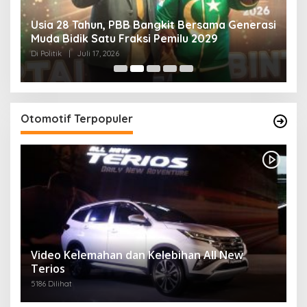
Usia 28 Tahun, PBB Bangkit Bersama Generasi
K
Muda Bidik Satu Fraksi Pemilu 2029
H
R
Di Politik
|
Juli 17, 2026
Di 
Otomotif Terpopuler
Video Kelemahan dan Kelebihan All New
Terios
5186 Dilihat