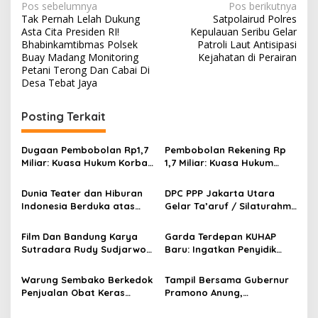
N
Pos sebelumnya
Pos berikutnya
Tak Pernah Lelah Dukung
Satpolairud Polres
a
Asta Cita Presiden RI!
Kepulauan Seribu Gelar
v
Bhabinkamtibmas Polsek
Patroli Laut Antisipasi
Buay Madang Monitoring
Kejahatan di Perairan
i
Petani Terong Dan Cabai Di
Desa Tebat Jaya
g
a
Posting Terkait
s
i
Dugaan Pembobolan Rp1,7
Pembobolan Rekening Rp
p
Miliar: Kuasa Hukum Korban
1,7 Miliar: Kuasa Hukum
Desak Polda DIY Usut
Sorot Dugaan Keterlibatan
o
Keterlibatan Internal Bank
Pihak Internal Bank Aladin
Dunia Teater dan Hiburan
DPC PPP Jakarta Utara
Aladin Syariah
Syariah
s
Indonesia Berduka atas
Gelar Ta’aruf / Silaturahmi
Wafatnya Komedian Senior
dan Penyerahan SK
Diding Boneng
Pengurus Baru, Fokus
Film Dan Bandung Karya
Garda Terdepan KUHAP
Konsolidasi Jelang
Sutradara Rudy Sudjarwo:
Baru: Ingatkan Penyidik
Musancab 13 September
Siap Menghibur Penonton
Larangan Praduga
2026
Secara Luas Mulai 20
Bersalah
Warung Sembako Berkedok
Tampil Bersama Gubernur
Agustus 2026
Penjualan Obat Keras
Pramono Anung,
Ilegal, Warga Desak Aparat
Muhammad Arjuna Azhar
Bertindak Cepat
Jadi Ikon Siswa Berprestasi