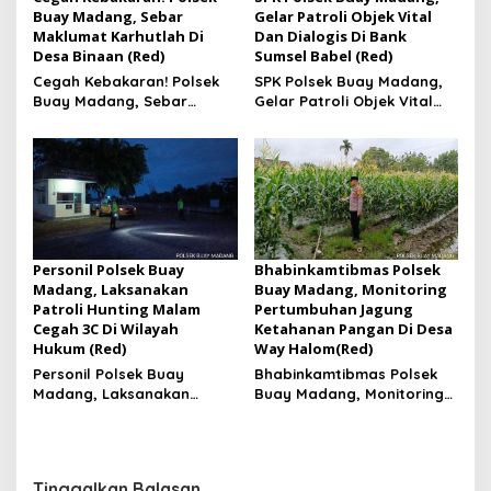
Buay Madang, Sebar
Gelar Patroli Objek Vital
Maklumat Karhutlah Di
Dan Dialogis Di Bank
Desa Binaan (Red)
Sumsel Babel (Red)
Cegah Kebakaran! Polsek
SPK Polsek Buay Madang,
Buay Madang, Sebar
Gelar Patroli Objek Vital
Maklumat Karhutlah Di
Dan Dialogis Di Bank
Desa Binaan
Sumsel Babel
Personil Polsek Buay
Bhabinkamtibmas Polsek
Madang, Laksanakan
Buay Madang, Monitoring
Patroli Hunting Malam
Pertumbuhan Jagung
Cegah 3C Di Wilayah
Ketahanan Pangan Di Desa
Hukum (Red)
Way Halom(Red)
Personil Polsek Buay
Bhabinkamtibmas Polsek
Madang, Laksanakan
Buay Madang, Monitoring
Patroli Hunting Malam
Pertumbuhan Jagung
Cegah 3C Di Wilayah
Ketahanan Pangan Di Desa
Hukum
Way Halom
Tinggalkan Balasan