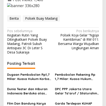
Berita
Polsek Buay Madang
N
Pos sebelumnya
Pos berikutnya
Kegiatan Rutin Yang
Polsek Koja Gelar “Ngopi
a
Ditingkatkan! Polsek Buay
Kamtibmas” di RW 011:
v
Madang, Patroli Subuh
Bersama Warga Wujudkan
Antisipasi 3C Di Leter S
Lingkungan Aman
i
Desa Sukaraja
g
Posting Terkait
a
s
Dugaan Pembobolan Rp1,7
Pembobolan Rekening Rp
i
Miliar: Kuasa Hukum Korban
1,7 Miliar: Kuasa Hukum
p
Desak Polda DIY Usut
Sorot Dugaan Keterlibatan
Keterlibatan Internal Bank
Pihak Internal Bank Aladin
Dunia Teater dan Hiburan
DPC PPP Jakarta Utara
o
Aladin Syariah
Syariah
Indonesia Berduka atas
Gelar Ta’aruf / Silaturahmi
s
Wafatnya Komedian Senior
dan Penyerahan SK
Diding Boneng
Pengurus Baru, Fokus
Film Dan Bandung Karya
Garda Terdepan KUHAP
Konsolidasi Jelang