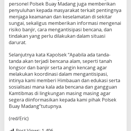
personel Polsek Buay Madang juga memberikan
a
i
penyuluhan kepada masyarakat terkait pentingnya
D
menjaga keamanan dan keselamatan di sekitar
i
sungai, sekaligus memberikan informasi mengenai
M
risiko banjir, cara mengantisipasi bencana, dan
u
s
tindakan yang perlu dilakukan dalam situasi
i
darurat.
m
H
Selanjutnya kata Kapolsek “Apabila ada tanda-
u
tanda akan terjadi bencana alam, seperti tanah
j
a
longsor dan banjir serta angin kencang agar
n
melakukan koordinasi dalam mengantisipasi,
intinya kami memberi Himbauan dan edukasi serta
sosialisasi mana kala ada bencana dan gangguan
Kamtibmas di lingkungan masing masing agar
segera diinformasikan kepada kami pihak Polsek
Buay Madang”tutupnya.
(red/Eric)
Post Views:
1,406