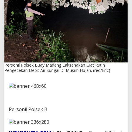
u
a
y
M
a
d
a
n
g
L
a
k
Personil Polsek Buay Madang Laksanakan Giat Rutin
s
Pengecekan Debit Air Sungai Di Musim Hujan. (red/Eric)
a
n
a
k
a
n
G
i
Personil Polsek B
a
t
R
u