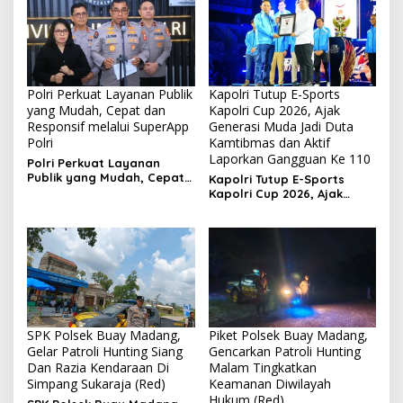
Polri Perkuat Layanan Publik
Kapolri Tutup E-Sports
yang Mudah, Cepat dan
Kapolri Cup 2026, Ajak
Responsif melalui SuperApp
Generasi Muda Jadi Duta
Polri
Kamtibmas dan Aktif
Laporkan Gangguan Ke 110
Polri Perkuat Layanan
Publik yang Mudah, Cepat
Kapolri Tutup E-Sports
dan Responsif melalui
Kapolri Cup 2026, Ajak
SuperApp Polri
Generasi Muda Jadi Duta
Kamtibmas dan Aktif
Laporkan Gangguan Ke 110
SPK Polsek Buay Madang,
Piket Polsek Buay Madang,
Gelar Patroli Hunting Siang
Gencarkan Patroli Hunting
Dan Razia Kendaraan Di
Malam Tingkatkan
Simpang Sukaraja (Red)
Keamanan Diwilayah
Hukum (Red)