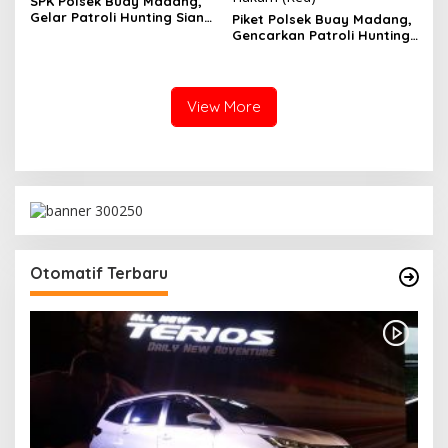
SPK Polsek Buay Madang,
Gelar Patroli Hunting Siang
Piket Polsek Buay Madang,
Dan Razia Kendaraan Di
Gencarkan Patroli Hunting
Simpang Sukaraja
Malam Tingkatkan
Keamanan Diwilayah
Hukum
View More
Otomatif Terbaru