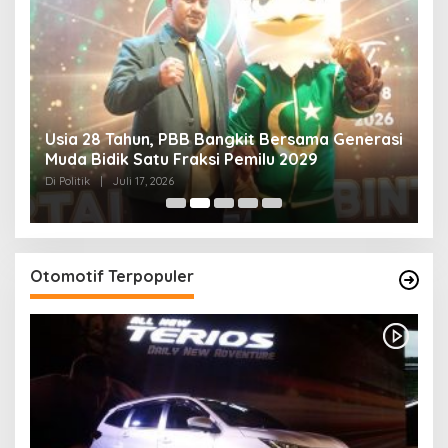
Usia 28 Tahun, PBB Bangkit Bersama Generasi
K
Muda Bidik Satu Fraksi Pemilu 2029
H
R
Di Politik
|
Juli 17, 2026
Di 
Otomotif Terpopuler