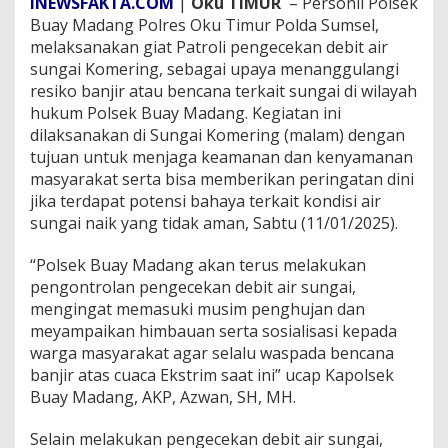
INEWSFAKTA.COM
|
Oku TIMUR
– Personil Polsek
t
Buay Madang Polres Oku Timur Polda Sumsel,
i
melaksanakan giat Patroli pengecekan debit air
n
P
sungai Komering, sebagai upaya menanggulangi
e
resiko banjir atau bencana terkait sungai di wilayah
n
hukum Polsek Buay Madang. Kegiatan ini
g
dilaksanakan di Sungai Komering (malam) dengan
e
c
tujuan untuk menjaga keamanan dan kenyamanan
e
masyarakat serta bisa memberikan peringatan dini
k
jika terdapat potensi bahaya terkait kondisi air
a
sungai naik yang tidak aman, Sabtu (11/01/2025).
n
D
e
“Polsek Buay Madang akan terus melakukan
b
pengontrolan pengecekan debit air sungai,
i
mengingat memasuki musim penghujan dan
t
meyampaikan himbauan serta sosialisasi kepada
A
warga masyarakat agar selalu waspada bencana
i
r
banjir atas cuaca Ekstrim saat ini” ucap Kapolsek
S
Buay Madang, AKP, Azwan, SH, MH.
u
n
Selain melakukan pengecekan debit air sungai,
g