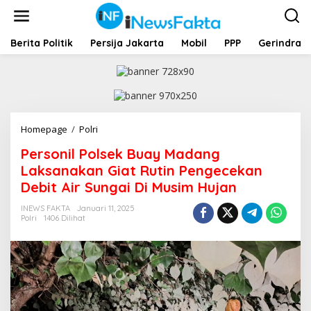
L
e
w
a
Berita Politik
Persija Jakarta
Mobil
PPP
Gerindra
t
i
k
e
k
o
Homepage
/
Polri
P
n
e
t
Personil Polsek Buay Madang
r
e
s
Laksanakan Giat Rutin Pengecekan
n
o
Debit Air Sungai Di Musim Hujan
n
i
INEWS FAKTA
Januari 11, 2025
l
Polri
1406 Dilihat
P
o
l
s
e
k
B