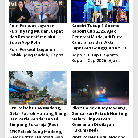
Polri Perkuat Layanan
Kapolri Tutup E-Sports
Publik yang Mudah, Cepat
Kapolri Cup 2026, Ajak
dan Responsif melalui
Generasi Muda Jadi Duta
SuperApp Polri
Kamtibmas dan Aktif
Laporkan Gangguan Ke 110
Polri Perkuat Layanan
Publik yang Mudah, Cepat
Kapolri Tutup E-Sports
dan Responsif melalui
Kapolri Cup 2026, Ajak
SuperApp Polri
Generasi Muda Jadi Duta
Kamtibmas dan Aktif
Laporkan Gangguan Ke 110
SPK Polsek Buay Madang,
Piket Polsek Buay Madang,
Gelar Patroli Hunting Siang
Gencarkan Patroli Hunting
Dan Razia Kendaraan Di
Malam Tingkatkan
Simpang Sukaraja (Red)
Keamanan Diwilayah
Hukum (Red)
SPK Polsek Buay Madang,
Gelar Patroli Hunting Siang
Piket Polsek Buay Madang,