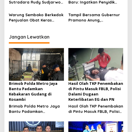
Sutradara Rudy Sudjarwo:
Baru: Ingatkan Penyidik
Musancab 13 September
Siap Menghibur Penonton
Larangan Praduga
2026
Secara Luas Mulai 20
Bersalah
Warung Sembako Berkedok
Tampil Bersama Gubernur
Agustus 2026
Penjualan Obat Keras
Pramono Anung,
Ilegal, Warga Desak Aparat
Muhammad Arjuna Azhar
Bertindak Cepat
Jadi Ikon Siswa Berprestasi
Hari Anak Nasional 2026
Jangan Lewatkan
Brimob Polda Metro Jaya
Hasil Olah TKP Penembakan
Bantu Padamkan
di Pintu Masuk FBLB, Polisi
Kebakaran Gudang di
Dalami Dugaan
Kosambi
Keterlibatan EG dan PN
Brimob Polda Metro Jaya
Hasil Olah TKP Penembakan
Bantu Padamkan
di Pintu Masuk FBLB, Polisi
Kebakaran Gudang di
Dalami Dugaan
Kosambi
Keterlibatan EG dan PN