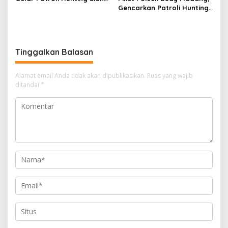
Dan Razia Kendaraan Di
Gencarkan Patroli Hunting
Simpang Sukaraja
Malam Tingkatkan
Keamanan Diwilayah
Hukum
Tinggalkan Balasan
Alamat email Anda tidak akan dipublikasikan.
Ruas yang wajib
ditandai
*