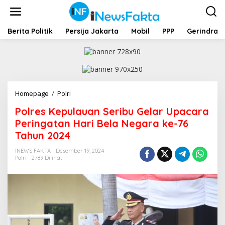
L
e
w
a
Berita Politik
Persija Jakarta
Mobil
PPP
Gerindra
t
i
k
e
k
o
Homepage
/
Polri
P
n
o
t
Polres Kepulauan Seribu Gelar Upacara
l
e
r
Peringatan Hari Bela Negara ke-76
n
e
Tahun 2024
s
K
INEWS FAKTA
Desember 19, 2024
e
Polri
2789 Dilihat
p
u
l
a
u
a
n