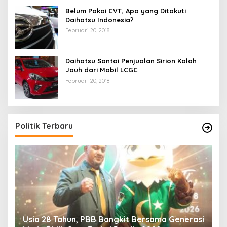
Belum Pakai CVT, Apa yang Ditakuti
Daihatsu Indonesia?
Februari 20, 2018
Daihatsu Santai Penjualan Sirion Kalah
Jauh dari Mobil LCGC
Februari 20, 2018
Politik Terbaru
Usia 28 Tahun, PBB Bangkit Bersama Generasi
K