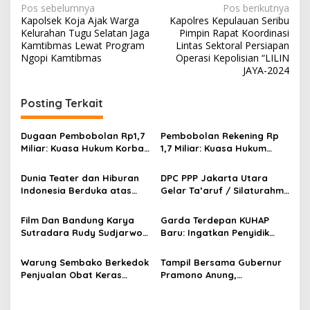
N
Pos sebelumnya
Pos berikutnya
Kapolsek Koja Ajak Warga
Kapolres Kepulauan Seribu
a
Kelurahan Tugu Selatan Jaga
Pimpin Rapat Koordinasi
v
Kamtibmas Lewat Program
Lintas Sektoral Persiapan
Ngopi Kamtibmas
Operasi Kepolisian “LILIN
i
JAYA-2024
g
Posting Terkait
a
s
Dugaan Pembobolan Rp1,7
Pembobolan Rekening Rp
i
Miliar: Kuasa Hukum Korban
1,7 Miliar: Kuasa Hukum
p
Desak Polda DIY Usut
Sorot Dugaan Keterlibatan
Keterlibatan Internal Bank
Pihak Internal Bank Aladin
Dunia Teater dan Hiburan
DPC PPP Jakarta Utara
o
Aladin Syariah
Syariah
Indonesia Berduka atas
Gelar Ta’aruf / Silaturahmi
s
Wafatnya Komedian Senior
dan Penyerahan SK
Diding Boneng
Pengurus Baru, Fokus
Film Dan Bandung Karya
Garda Terdepan KUHAP
Konsolidasi Jelang
Sutradara Rudy Sudjarwo:
Baru: Ingatkan Penyidik
Musancab 13 September
Siap Menghibur Penonton
Larangan Praduga
2026
Secara Luas Mulai 20
Bersalah
Warung Sembako Berkedok
Tampil Bersama Gubernur
Agustus 2026
Penjualan Obat Keras
Pramono Anung,
Ilegal, Warga Desak Aparat
Muhammad Arjuna Azhar
Bertindak Cepat
Jadi Ikon Siswa Berprestasi