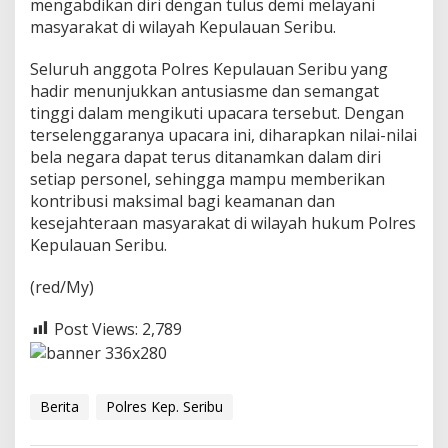
mengabdikan diri dengan tulus demi melayani
u
masyarakat di wilayah Kepulauan Seribu.
n
2
0
Seluruh anggota Polres Kepulauan Seribu yang
2
hadir menunjukkan antusiasme dan semangat
4
tinggi dalam mengikuti upacara tersebut. Dengan
terselenggaranya upacara ini, diharapkan nilai-nilai
bela negara dapat terus ditanamkan dalam diri
setiap personel, sehingga mampu memberikan
kontribusi maksimal bagi keamanan dan
kesejahteraan masyarakat di wilayah hukum Polres
Kepulauan Seribu.
(red/My)
Post Views:
2,789
Berita
Polres Kep. Seribu