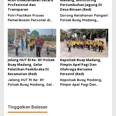
Aceh Dilaksanakan Secara
Madang, Monitoring
Profesional dan
Pertumbuhan Jagung Di
Transparan
Desa Binaan (Red)
Polri Pastikan Proses
Dorong Ketahanan Pangan!
Pemeriksaan Personel di
Polsek Buay Madang,
Aceh Dilaksanakan Secara
Monitoring Pertumbuhan
Profesional dan
Jagung Di Desa Binaan
Transparan
Jelang HUT RI Ke- 81! Polsek
Kapolsek Buay Madang,
Buay Madang, Gelar
Pimpin Apel Pagi Dan
Pelatihan Paskibraka Di
Olahraga Bersama
Kecamatan (Red)
Personil (Red)
Jelang HUT RI Ke- 81!
Kapolsek Buay Madang,
Polsek Buay Madang, Gelar
Pimpin Apel Pagi Dan
Pelatihan Paskibraka Di
Olahraga Bersama
Kecamatan
Personil
Tinggalkan Balasan