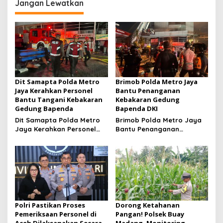
Hari Anak Nasional 2026
Jangan Lewatkan
Dit Samapta Polda Metro
Brimob Polda Metro Jaya
Jaya Kerahkan Personel
Bantu Penanganan
Bantu Tangani Kebakaran
Kebakaran Gedung
Gedung Bapenda
Bapenda DKI
Dit Samapta Polda Metro
Brimob Polda Metro Jaya
Jaya Kerahkan Personel
Bantu Penanganan
Bantu Tangani Kebakaran
Kebakaran Gedung
Gedung Bapenda
Bapenda DKI
Polri Pastikan Proses
Dorong Ketahanan
Pemeriksaan Personel di
Pangan! Polsek Buay