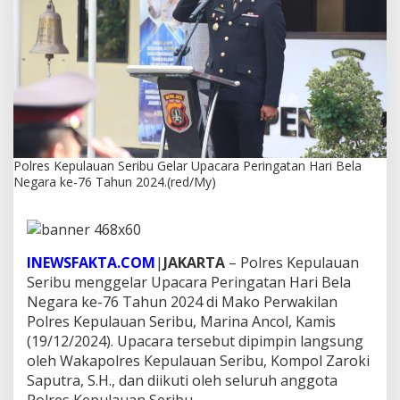
S
e
r
i
b
u
G
e
l
a
Polres Kepulauan Seribu Gelar Upacara Peringatan Hari Bela
r
Negara ke-76 Tahun 2024.(red/My)
U
p
a
c
a
INEWSFAKTA.COM
|
JAKARTA
– Polres Kepulauan
r
a
Seribu menggelar Upacara Peringatan Hari Bela
P
Negara ke-76 Tahun 2024 di Mako Perwakilan
e
Polres Kepulauan Seribu, Marina Ancol, Kamis
r
(19/12/2024). Upacara tersebut dipimpin langsung
i
oleh Wakapolres Kepulauan Seribu, Kompol Zaroki
n
g
Saputra, S.H., dan diikuti oleh seluruh anggota
a
Polres Kepulauan Seribu.