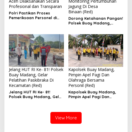
Aceh Dilaksanakan Secara
Monitoring Pertumbuhan
Profesional dan Transparan
Jagung Di Desa
Binaan (Red)
Polri Pastikan Proses
Pemeriksaan Personel di
Dorong Ketahanan Pangan!
Aceh Dilaksanakan Secara
Polsek Buay Madang,
Profesional dan
Monitoring Pertumbuhan
Transparan
Jagung Di Desa Binaan
Jelang HUT RI Ke- 81! Polsek
Kapolsek Buay Madang,
Buay Madang, Gelar
Pimpin Apel Pagi Dan
Pelatihan Paskibraka Di
Olahraga Bersama
Kecamatan (Red)
Personil (Red)
Jelang HUT RI Ke- 81!
Kapolsek Buay Madang,
Polsek Buay Madang, Gelar
Pimpin Apel Pagi Dan
Pelatihan Paskibraka Di
Olahraga Bersama
Kecamatan
Personil
View More