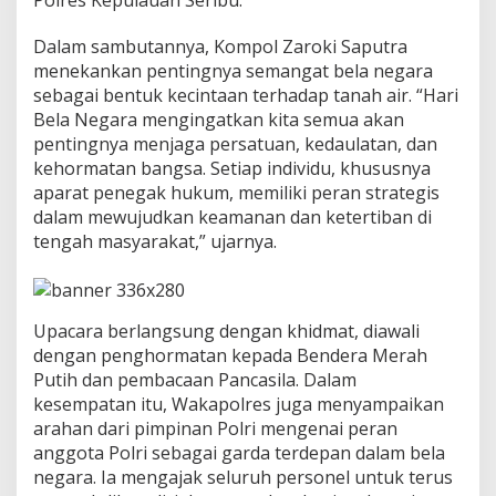
t
a
Dalam sambutannya, Kompol Zaroki Saputra
n
menekankan pentingnya semangat bela negara
H
a
sebagai bentuk kecintaan terhadap tanah air. “Hari
r
Bela Negara mengingatkan kita semua akan
i
pentingnya menjaga persatuan, kedaulatan, dan
B
kehormatan bangsa. Setiap individu, khususnya
e
l
aparat penegak hukum, memiliki peran strategis
a
dalam mewujudkan keamanan dan ketertiban di
N
tengah masyarakat,” ujarnya.
e
g
a
r
Upacara berlangsung dengan khidmat, diawali
a
k
dengan penghormatan kepada Bendera Merah
e
Putih dan pembacaan Pancasila. Dalam
-
kesempatan itu, Wakapolres juga menyampaikan
7
arahan dari pimpinan Polri mengenai peran
6
T
anggota Polri sebagai garda terdepan dalam bela
a
negara. Ia mengajak seluruh personel untuk terus
h