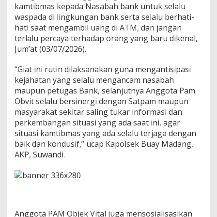
i
kamtibmas kepada Nasabah bank untuk selalu
B
waspada di lingkungan bank serta selalu berhati-
a
hati saat mengambil uang di ATM, dan jangan
n
terlalu percaya terhadap orang yang baru dikenal,
k
Jum’at (03/07/2026).
S
u
m
“Giat ini rutin dilaksanakan guna mengantisipasi
s
kejahatan yang selalu mengancam nasabah
e
maupun petugas Bank, selanjutnya Anggota Pam
l
Obvit selalu bersinergi dengan Satpam maupun
B
a
masyarakat sekitar saling tukar informasi dan
b
perkembangan situasi yang ada saat ini, agar
e
situasi kamtibmas yang ada selalu terjaga dengan
l
baik dan kondusif,” ucap Kapolsek Buay Madang,
D
e
AKP, Suwandi.
s
a
S
u
k
a
Anggota PAM Objek Vital juga mensosialisasikan
r