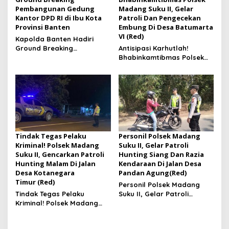
Pembangunan Gedung
Madang Suku II, Gelar
Kantor DPD RI di Ibu Kota
Patroli Dan Pengecekan
Provinsi Banten
Embung Di Desa Batumarta
VI (Red)
Kapolda Banten Hadiri
Ground Breaking
Antisipasi Karhutlah!
Pembangunan Gedung
Bhabinkamtibmas Polsek
Kantor DPD RI di Ibu Kota
Madang Suku II, Gelar
Provinsi Banten
Patroli Dan Pengecekan
Embung Di Desa Batumarta
VI
Tindak Tegas Pelaku
Personil Polsek Madang
Kriminal! Polsek Madang
Suku II, Gelar Patroli
Suku II, Gencarkan Patroli
Hunting Siang Dan Razia
Hunting Malam Di Jalan
Kendaraan Di Jalan Desa
Desa Kotanegara
Pandan Agung(Red)
Timur (Red)
Personil Polsek Madang
Tindak Tegas Pelaku
Suku II, Gelar Patroli
Kriminal! Polsek Madang
Hunting Siang Dan Razia
Suku II, Gencarkan Patroli
Kendaraan Di Jalan Desa
Hunting Malam Di Jalan
Pandan Agung