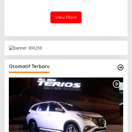
Kendaraan Di Jalan Desa
Suku II, Gencarkan Patroli
Pandan Agung
Hunting Malam Di Jalan
Desa Kotanegara Timur
View More
Otomatif Terbaru