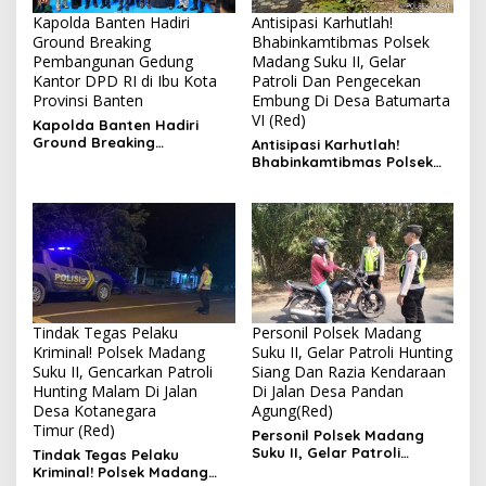
Kapolda Banten Hadiri
Antisipasi Karhutlah!
Ground Breaking
Bhabinkamtibmas Polsek
Pembangunan Gedung
Madang Suku II, Gelar
Kantor DPD RI di Ibu Kota
Patroli Dan Pengecekan
Provinsi Banten
Embung Di Desa Batumarta
VI (Red)
Kapolda Banten Hadiri
Ground Breaking
Antisipasi Karhutlah!
Pembangunan Gedung
Bhabinkamtibmas Polsek
Kantor DPD RI di Ibu Kota
Madang Suku II, Gelar
Provinsi Banten
Patroli Dan Pengecekan
Embung Di Desa Batumarta
VI
Tindak Tegas Pelaku
Personil Polsek Madang
Kriminal! Polsek Madang
Suku II, Gelar Patroli Hunting
Suku II, Gencarkan Patroli
Siang Dan Razia Kendaraan
Hunting Malam Di Jalan
Di Jalan Desa Pandan
Desa Kotanegara
Agung(Red)
Timur (Red)
Personil Polsek Madang
Suku II, Gelar Patroli
Tindak Tegas Pelaku
Hunting Siang Dan Razia
Kriminal! Polsek Madang