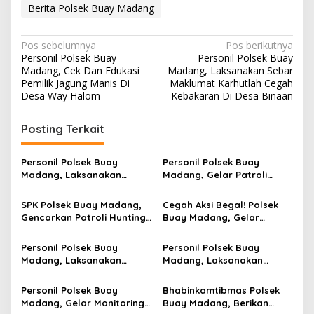
Berita Polsek Buay Madang
N
Pos sebelumnya
Pos berikutnya
Personil Polsek Buay
Personil Polsek Buay
a
Madang, Cek Dan Edukasi
Madang, Laksanakan Sebar
v
Pemilik Jagung Manis Di
Maklumat Karhutlah Cegah
Desa Way Halom
Kebakaran Di Desa Binaan
i
g
Posting Terkait
a
s
Personil Polsek Buay
Personil Polsek Buay
Madang, Laksanakan
Madang, Gelar Patroli
i
Pelatihan Paskibraka
Hunting Malam Di Dusun
p
Kecamatan, Persiapan HUT
Patok Songo
SPK Polsek Buay Madang,
Cegah Aksi Begal! Polsek
RI Ke – 81
Gencarkan Patroli Hunting
Buay Madang, Gelar
o
Siang Antisipasi 3C Di Leter
Patroli Hunting Siang Di
s
S Sukaraja
Tanggul Irigasi Desa Aman
Personil Polsek Buay
Personil Polsek Buay
Jaya
Madang, Laksanakan
Madang, Laksanakan
Sebar Maklumat Karhutlah
Patroli Objek Vital Di Bank
Di Desa Tebat Jaya
Sumsel Babel Desa
Personil Polsek Buay
Bhabinkamtibmas Polsek
Sukaraja
Madang, Gelar Monitoring
Buay Madang, Berikan