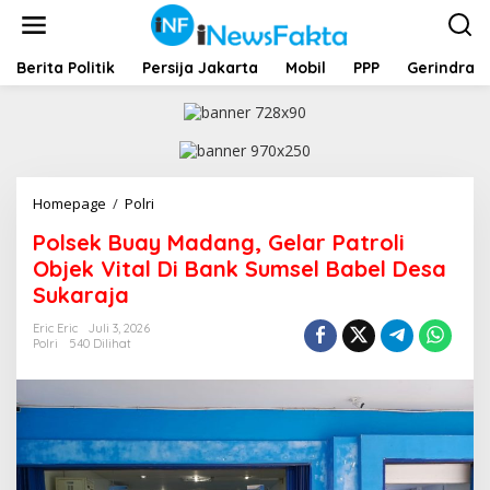
L
e
w
a
Berita Politik
Persija Jakarta
Mobil
PPP
Gerindra
t
i
k
e
k
o
Homepage
/
Polri
P
n
o
t
Polsek Buay Madang, Gelar Patroli
l
e
s
Objek Vital Di Bank Sumsel Babel Desa
n
e
Sukaraja
k
B
Eric Eric
Juli 3, 2026
u
Polri
540 Dilihat
a
y
M
a
d
a
n