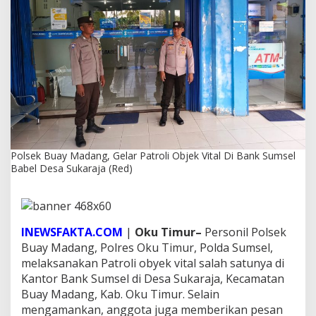
g
,
G
e
l
a
r
P
a
t
r
o
Polsek Buay Madang, Gelar Patroli Objek Vital Di Bank Sumsel
l
Babel Desa Sukaraja (Red)
i
O
b
j
e
INEWSFAKTA.COM
|
Oku Timur–
Personil Polsek
k
Buay Madang, Polres Oku Timur, Polda Sumsel,
V
i
melaksanakan Patroli obyek vital salah satunya di
t
Kantor Bank Sumsel di Desa Sukaraja, Kecamatan
a
Buay Madang, Kab. Oku Timur. Selain
l
mengamankan, anggota juga memberikan pesan
D