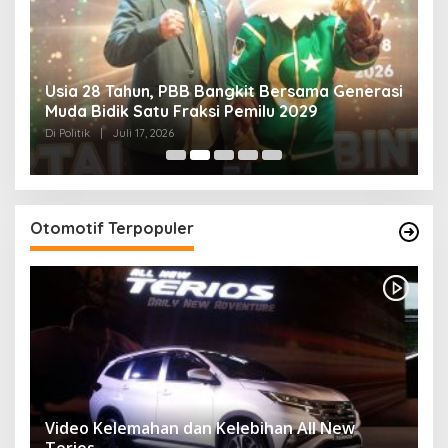
Usia 28 Tahun, PBB Bangkit Bersama Generasi
K
Muda Bidik Satu Fraksi Pemilu 2029
H
R
Di Politik
|
Juli 17, 2026
Di 
Otomotif Terpopuler
Video Kelemahan dan Kelebihan All New
Terios