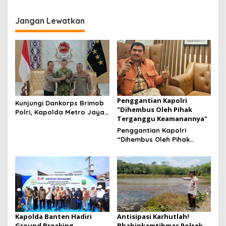
Pertumbuhan Jagung
Edukasi Perawatan
Ketahanan Pangan Di Desa
Tanaman Jagung Di Desa
Binaan
Way Halom
Jangan Lewatkan
Penggantian Kapolri
Kunjungi Dankorps Brimob
"Dihembus Oleh Pihak
Polri, Kapolda Metro Jaya
Terganggu Keamanannya"
dan Pangdam Jaya
Perkuat Soliditas TNI-Polri
Penggantian Kapolri
“Dihembus Oleh Pihak
Terganggu Keamanannya”
Kapolda Banten Hadiri
Antisipasi Karhutlah!
Ground Breaking
Bhabinkamtibmas Polsek