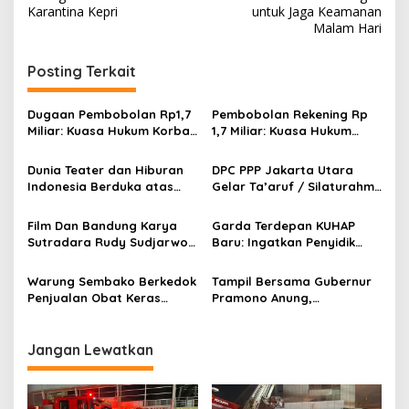
v
Karantina Kepri
untuk Jaga Keamanan
Malam Hari
i
g
Posting Terkait
a
s
Dugaan Pembobolan Rp1,7
Pembobolan Rekening Rp
Miliar: Kuasa Hukum Korban
1,7 Miliar: Kuasa Hukum
i
Desak Polda DIY Usut
Sorot Dugaan Keterlibatan
p
Keterlibatan Internal Bank
Pihak Internal Bank Aladin
Dunia Teater dan Hiburan
DPC PPP Jakarta Utara
Aladin Syariah
Syariah
Indonesia Berduka atas
Gelar Ta’aruf / Silaturahmi
o
Wafatnya Komedian Senior
dan Penyerahan SK
s
Diding Boneng
Pengurus Baru, Fokus
Film Dan Bandung Karya
Garda Terdepan KUHAP
Konsolidasi Jelang
Sutradara Rudy Sudjarwo:
Baru: Ingatkan Penyidik
Musancab 13 September
Siap Menghibur Penonton
Larangan Praduga
2026
Secara Luas Mulai 20
Bersalah
Warung Sembako Berkedok
Tampil Bersama Gubernur
Agustus 2026
Penjualan Obat Keras
Pramono Anung,
Ilegal, Warga Desak Aparat
Muhammad Arjuna Azhar
Bertindak Cepat
Jadi Ikon Siswa Berprestasi
Hari Anak Nasional 2026
Jangan Lewatkan