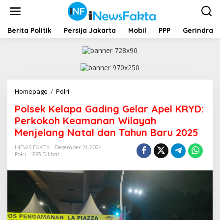
L
e
w
a
Berita Politik
Persija Jakarta
Mobil
PPP
Gerindra
t
i
k
e
k
o
Homepage
/
Polri
P
n
o
t
Polsek Kelapa Gading Gelar Apel KRYD:
l
e
s
Perkokoh Keamanan Wilayah
n
e
Menjelang Natal dan Tahun Baru 2025
k
K
INEWS FAKTA
Desember 21, 2024
e
Polri
1893 Dilihat
l
a
p
a
G
a
d