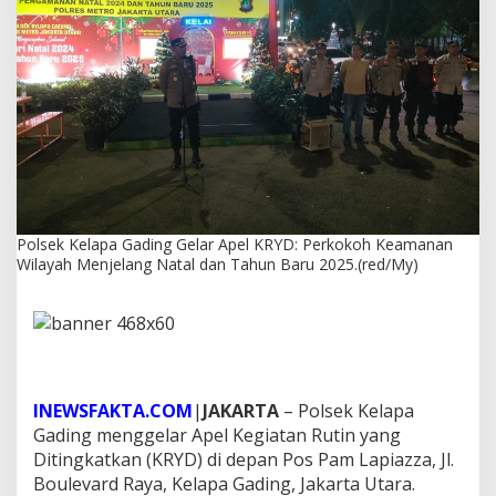
i
n
g
G
e
l
a
r
A
p
e
l
Polsek Kelapa Gading Gelar Apel KRYD: Perkokoh Keamanan
K
Wilayah Menjelang Natal dan Tahun Baru 2025.(red/My)
R
Y
D
:
P
e
r
k
INEWSFAKTA.COM
|
JAKARTA
– Polsek Kelapa
o
Gading menggelar Apel Kegiatan Rutin yang
k
Ditingkatkan (KRYD) di depan Pos Pam Lapiazza, Jl.
o
Boulevard Raya, Kelapa Gading, Jakarta Utara.
h