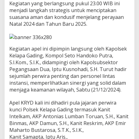
Kegiatan yang berlangsung pukul 23.00 WIB ini
K
e
menjadi langkah strategis untuk menciptakan
a
suasana aman dan kondusif menjelang perayaan
m
Natal 2024 dan Tahun Baru 2025.
a
n
a
n
W
Kegiatan apel ini dipimpin langsung oleh Kapolsek
i
Kelapa Gading, Kompol Seto Handoko Putra,
l
S.I.Kom., S.I.K., didampingi oleh Kapolsubsektor
a
Pegangsaan Dua, Iptu Kusnohadi, S.H. Turut hadir
y
sejumlah perwira penting dan personel lintas
a
h
instansi, memperlihatkan sinergi yang solid dalam
M
menjaga keamanan wilayah, Sabtu (21/12/2024).
e
n
Apel KRYD kali ini dihadiri pula jajaran perwira
j
kunci Polsek Kelapa Gading termasuk Kanit
e
l
Intelkam, AKP Antonias Lumban Toruan, S.H., Kanit
a
Binmas, AKP Damun, S.H., Kanit Reskrim, AKP Emir
n
Maharto Bustarosa, S.T.K., S.I.K.,
g
Kanit Samapta, Iptu Aris.,
N