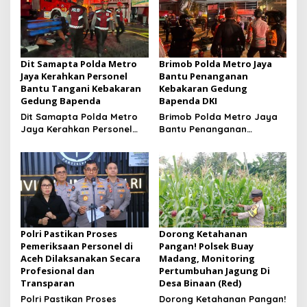
Dit Samapta Polda Metro
Brimob Polda Metro Jaya
Jaya Kerahkan Personel
Bantu Penanganan
Bantu Tangani Kebakaran
Kebakaran Gedung
Gedung Bapenda
Bapenda DKI
Dit Samapta Polda Metro
Brimob Polda Metro Jaya
Jaya Kerahkan Personel
Bantu Penanganan
Bantu Tangani Kebakaran
Kebakaran Gedung
Gedung Bapenda
Bapenda DKI
Polri Pastikan Proses
Dorong Ketahanan
Pemeriksaan Personel di
Pangan! Polsek Buay
Aceh Dilaksanakan Secara
Madang, Monitoring
Profesional dan
Pertumbuhan Jagung Di
Transparan
Desa Binaan (Red)
Polri Pastikan Proses
Dorong Ketahanan Pangan!