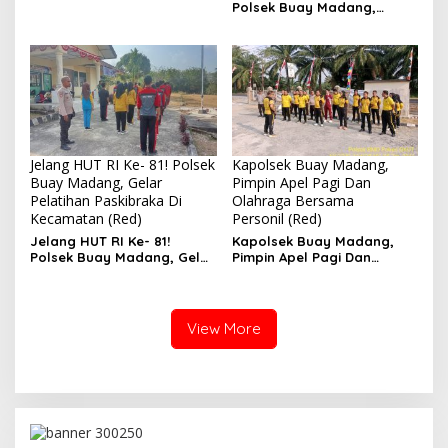
Aceh Dilaksanakan Secara
Polsek Buay Madang,
Profesional dan
Monitoring Pertumbuhan
Transparan
Jagung Di Desa Binaan
Jelang HUT RI Ke- 81! Polsek
Kapolsek Buay Madang,
Buay Madang, Gelar
Pimpin Apel Pagi Dan
Pelatihan Paskibraka Di
Olahraga Bersama
Kecamatan (Red)
Personil (Red)
Jelang HUT RI Ke- 81!
Kapolsek Buay Madang,
Polsek Buay Madang, Gelar
Pimpin Apel Pagi Dan
Pelatihan Paskibraka Di
Olahraga Bersama
Kecamatan
Personil
View More