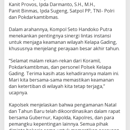
a
Kanit Provos, Ipda Darmanto, S.H., M.H.,
t
Panit Binmas, Ipda Sugeng, Satpol PP, TNI- Polri
a
dan Pokdarkamtibmas.
l
d
Dalam arahannya, Kompol Seto Handoko Putra
a
n
menekankan pentingnya sinergi lintas instansi
T
untuk menjaga keamanan wilayah Kelapa Gading,
a
khususnya menjelang perayaan besar akhir tahun.
h
u
“Selamat malam rekan-rekan dari Koramil,
n
B
Pokdarkamtibmas, dan personel Polsek Kelapa
a
Gading. Terima kasih atas kehadirannya malam ini.
r
Mari kita bersama-sama memastikan keamanan
u
dan ketertiban di wilayah kita tetap terjaga,”
2
ucapnya.
0
2
5
Kapolsek menjelaskan bahwa pengamanan Natal
dan Tahun Baru telah dikoordinasikan dalam rapat
bersama Gubernur, Kapolda, Kapolres, dan para
pemangku kepentingan lainnya. Semua pihak