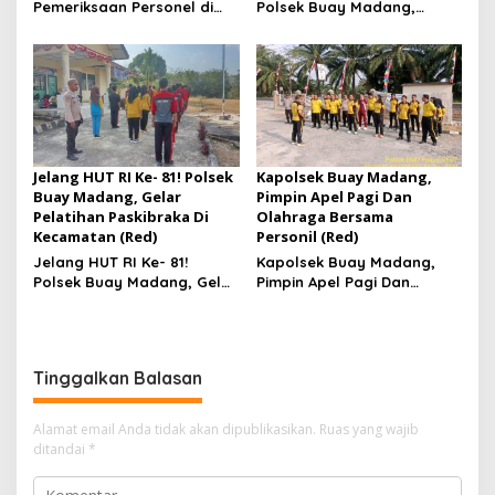
Pemeriksaan Personel di
Polsek Buay Madang,
Aceh Dilaksanakan Secara
Monitoring Pertumbuhan
Profesional dan
Jagung Di Desa Binaan
Transparan
Jelang HUT RI Ke- 81! Polsek
Kapolsek Buay Madang,
Buay Madang, Gelar
Pimpin Apel Pagi Dan
Pelatihan Paskibraka Di
Olahraga Bersama
Kecamatan (Red)
Personil (Red)
Jelang HUT RI Ke- 81!
Kapolsek Buay Madang,
Polsek Buay Madang, Gelar
Pimpin Apel Pagi Dan
Pelatihan Paskibraka Di
Olahraga Bersama
Kecamatan
Personil
Tinggalkan Balasan
Alamat email Anda tidak akan dipublikasikan.
Ruas yang wajib
ditandai
*