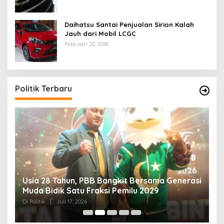
Daihatsu Santai Penjualan Sirion Kalah
Jauh dari Mobil LCGC
Februari 20, 2018
Politik Terbaru
Usia 28 Tahun, PBB Bangkit Bersama Generasi
K
Muda Bidik Satu Fraksi Pemilu 2029
H
R
Di Politik
|
Juli 17, 2026
Di 