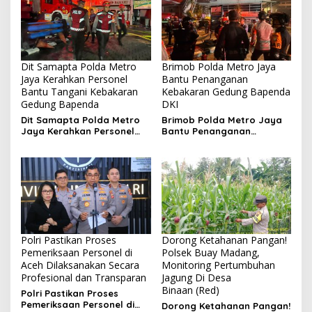
Dit Samapta Polda Metro
Brimob Polda Metro Jaya
Jaya Kerahkan Personel
Bantu Penanganan
Bantu Tangani Kebakaran
Kebakaran Gedung Bapenda
Gedung Bapenda
DKI
Dit Samapta Polda Metro
Brimob Polda Metro Jaya
Jaya Kerahkan Personel
Bantu Penanganan
Bantu Tangani Kebakaran
Kebakaran Gedung
Gedung Bapenda
Bapenda DKI
Polri Pastikan Proses
Dorong Ketahanan Pangan!
Pemeriksaan Personel di
Polsek Buay Madang,
Aceh Dilaksanakan Secara
Monitoring Pertumbuhan
Profesional dan Transparan
Jagung Di Desa
Binaan (Red)
Polri Pastikan Proses
Pemeriksaan Personel di
Dorong Ketahanan Pangan!