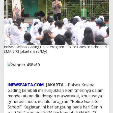
i
n
g
G
e
l
a
r
P
r
Polsek Kelapa Gading Gelar Program “Police Goes to School” di
o
SMAN 72 Jakarta. (red/My)
g
r
a
m
“
P
o
l
INEWSFAKTA.COM
|
JAKARTA
– Polsek Kelapa
i
Gading kembali menunjukkan komitmennya dalam
c
mendekatkan diri dengan masyarakat, khususnya
e
generasi muda, melalui program “Police Goes to
G
o
School”. Kegiatan ini berlangsung pada hari Senin
e
pagi 16 Desember 2024 bertempat di SMAN 72