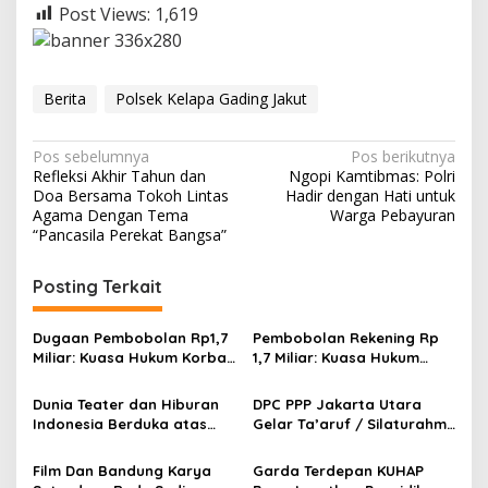
Post Views:
1,619
Berita
Polsek Kelapa Gading Jakut
N
Pos sebelumnya
Pos berikutnya
Refleksi Akhir Tahun dan
Ngopi Kamtibmas: Polri
a
Doa Bersama Tokoh Lintas
Hadir dengan Hati untuk
v
Agama Dengan Tema
Warga Pebayuran
“Pancasila Perekat Bangsa”
i
g
Posting Terkait
a
s
Dugaan Pembobolan Rp1,7
Pembobolan Rekening Rp
Miliar: Kuasa Hukum Korban
1,7 Miliar: Kuasa Hukum
i
Desak Polda DIY Usut
Sorot Dugaan Keterlibatan
p
Keterlibatan Internal Bank
Pihak Internal Bank Aladin
Dunia Teater dan Hiburan
DPC PPP Jakarta Utara
Aladin Syariah
Syariah
Indonesia Berduka atas
Gelar Ta’aruf / Silaturahmi
o
Wafatnya Komedian Senior
dan Penyerahan SK
s
Diding Boneng
Pengurus Baru, Fokus
Film Dan Bandung Karya
Garda Terdepan KUHAP
Konsolidasi Jelang