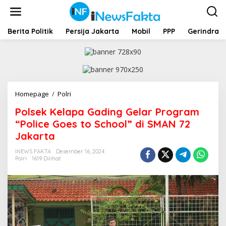
L
e
w
a
Berita Politik
Persija Jakarta
Mobil
PPP
Gerindra
t
i
k
e
k
o
Homepage
/
Polri
P
n
o
t
Polsek Kelapa Gading Gelar Program
l
e
s
“Police Goes to School” di SMAN 72
n
e
Jakarta
k
K
INEWS FAKTA
Desember 16, 2024
e
Polri
1619 Dilihat
l
a
p
a
G
a
d