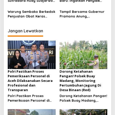
Sutradara Rudy Sudjarwo:
Baru: Ingatkan Penyidik
Musancab 13 September
Siap Menghibur Penonton
Larangan Praduga
2026
Secara Luas Mulai 20
Bersalah
Warung Sembako Berkedok
Tampil Bersama Gubernur
Agustus 2026
Penjualan Obat Keras
Pramono Anung,
Ilegal, Warga Desak Aparat
Muhammad Arjuna Azhar
Bertindak Cepat
Jadi Ikon Siswa Berprestasi
Hari Anak Nasional 2026
Jangan Lewatkan
Polri Pastikan Proses
Dorong Ketahanan
Pemeriksaan Personel di
Pangan! Polsek Buay
Aceh Dilaksanakan Secara
Madang, Monitoring
Profesional dan
Pertumbuhan Jagung Di
Transparan
Desa Binaan (Red)
Polri Pastikan Proses
Dorong Ketahanan Pangan!
Pemeriksaan Personel di
Polsek Buay Madang,
Aceh Dilaksanakan Secara
Monitoring Pertumbuhan
Profesional dan
Jagung Di Desa Binaan
Transparan