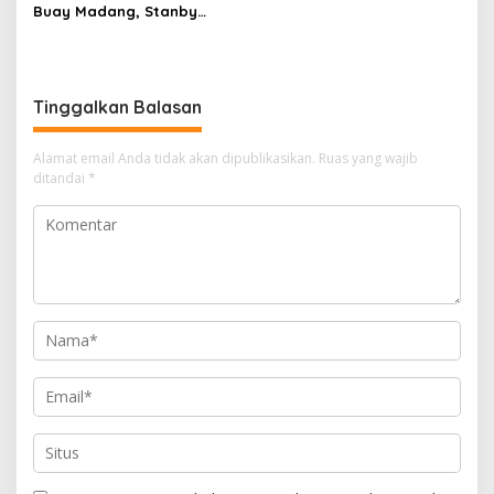
Buay Madang, Stanby
Patroli Hunting Siang Di Pos
Patroli Hunting Di Jalan
Pol Desa Sukaraja
Tanggul Irigasi Desa Aman
Jaya
Tinggalkan Balasan
Alamat email Anda tidak akan dipublikasikan.
Ruas yang wajib
ditandai
*