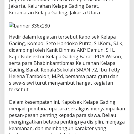
s
Jakarta, Kelurahan Kelapa Gading Barat,
t
Kecamatan Kelapa Gading, Jakarta Utara.
o
S
c
h
o
Hadir dalam kegiatan tersebut Kapolsek Kelapa
o
Gading, Kompol Seto Handoko Putra, S.I.Kom., S.I.K,
l
didampingi oleh Kanit Binmas AKP Damun, S.H.,
”
Kapolsubsektor Kelapa Gading Barat IPDA Wilson,
d
i
serta para Bhabinkamtibmas Kelurahan Kelapa
S
Gading Barat. Kepala Sekolah SMAN 72, Ibu Tetty
M
Helena Tambolon, M.Pd, bersama para guru dan
A
siswa-siswi turut menyambut hangat kegiatan
N
tersebut.
7
2
J
Dalam kesempatan ini, Kapolsek Kelapa Gading
a
menjadi pembina upacara sekaligus menyampaikan
k
pesan-pesan penting kepada para siswa. Beliau
a
mengingatkan betapa pentingnya disiplin, menjaga
r
t
keamanan, dan membangun karakter yang
a