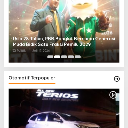
Usia 28 Tahun, PBB Bangkit Bersama Generasi
K
Muda Bidik Satu Fraksi Pemilu 2029
H
R
Di Politik
|
Juli 17, 2026
Di 
Otomotif Terpopuler