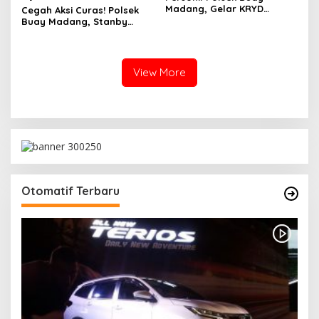
Madang, Gelar KRYD
Cegah Aksi Curas! Polsek
Patroli Hunting Siang Di Pos
Buay Madang, Stanby
Pol Desa Sukaraja
Patroli Hunting Di Jalan
Tanggul Irigasi Desa Aman
Jaya
View More
Otomatif Terbaru