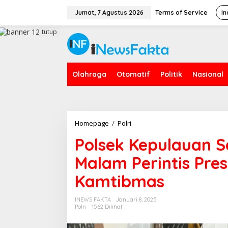
L
e
Jumat, 7 Agustus 2026
Terms of Service
In
w
a
tutup
t
i
k
e
Olahraga
Otomatif
Politik
Nasional
k
o
n
t
e
n
Homepage
/
Polri
P
o
Polsek Kepulauan Se
l
s
Malam Perintis Pres
e
k
Kamtibmas
K
e
p
INEWS FAKTA
Januari 8, 2025
u
Polri
1562 Dilihat
l
a