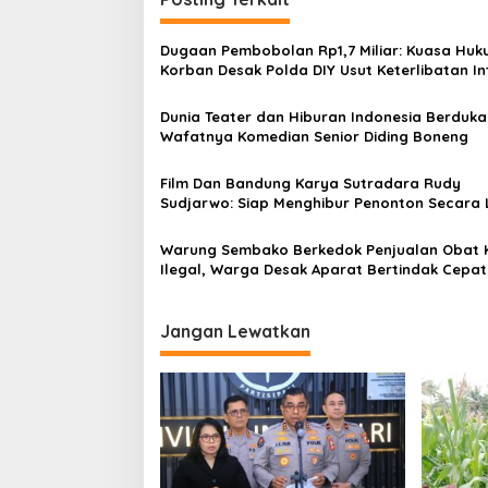
a
s
Dugaan Pembobolan Rp1,7 Miliar: Kuasa Hu
Korban Desak Polda DIY Usut Keterlibatan In
i
Bank Aladin Syariah
p
Dunia Teater dan Hiburan Indonesia Berduka
Wafatnya Komedian Senior Diding Boneng
o
s
Film Dan Bandung Karya Sutradara Rudy
Sudjarwo: Siap Menghibur Penonton Secara 
Mulai 20 Agustus 2026
Warung Sembako Berkedok Penjualan Obat 
Ilegal, Warga Desak Aparat Bertindak Cepat
Jangan Lewatkan