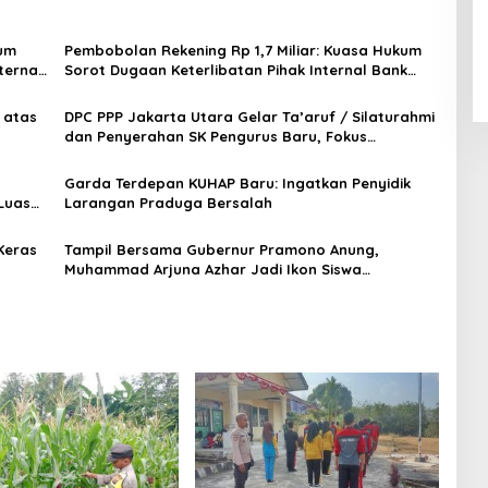
kum
Pembobolan Rekening Rp 1,7 Miliar: Kuasa Hukum
ternal
Sorot Dugaan Keterlibatan Pihak Internal Bank
Aladin Syariah
 atas
DPC PPP Jakarta Utara Gelar Ta’aruf / Silaturahmi
dan Penyerahan SK Pengurus Baru, Fokus
Konsolidasi Jelang Musancab 13 September 2026
Garda Terdepan KUHAP Baru: Ingatkan Penyidik
Luas
Larangan Praduga Bersalah
Keras
Tampil Bersama Gubernur Pramono Anung,
Muhammad Arjuna Azhar Jadi Ikon Siswa
Berprestasi Hari Anak Nasional 2026