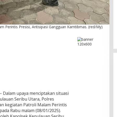
DPC PPP Jakarta Utara Gelar
am Perintis Presisi, Antisipasi Gangguan Kamtibmas. (red/My)
Ta’aruf / Silaturahmi dan
Penyerahan SK Pengurus Baru,
Di Politik
|
Agustus 2, 2026
Fokus Konsolidasi Jelang
Musancab 13 September 2026
– Dalam upaya menciptakan situasi
ulauan Seribu Utara, Polres
n kegiatan Patroli Malam Perintis
 pada Rabu malam (08/01/2025).
g oleh Kapolsek Kepulauan Seribu