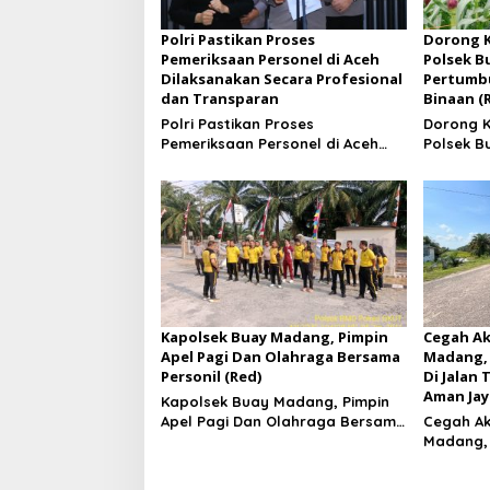
Polri Pastikan Proses
Dorong 
Pemeriksaan Personel di Aceh
Polsek B
Dilaksanakan Secara Profesional
Pertumbu
dan Transparan
Binaan (
Polri Pastikan Proses
Dorong 
Pemeriksaan Personel di Aceh
Polsek B
Dilaksanakan Secara Profesional
Pertumbu
dan Transparan
Binaan
Kapolsek Buay Madang, Pimpin
Cegah Ak
Apel Pagi Dan Olahraga Bersama
Madang, 
Personil (Red)
Di Jalan 
Aman Jay
Kapolsek Buay Madang, Pimpin
Apel Pagi Dan Olahraga Bersama
Cegah Ak
Personil
Madang, 
Di Jalan 
Aman J