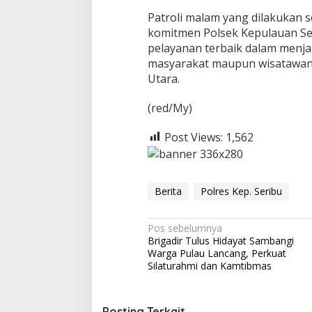
Patroli malam yang dilakukan se
komitmen Polsek Kepulauan Se
pelayanan terbaik dalam men
masyarakat maupun wisatawan 
Utara.
(red/My)
Post Views:
1,562
Berita
Polres Kep. Seribu
N
Pos sebelumnya
Brigadir Tulus Hidayat Sambangi
a
Warga Pulau Lancang, Perkuat
v
Silaturahmi dan Kamtibmas
i
g
Posting Terkait