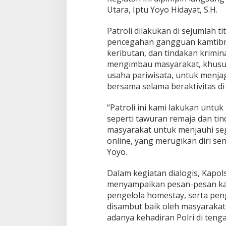
i
Utara, Iptu Yoyo Hidayat, S.H.
s
i
Patroli dilakukan di sejumlah t
p
pencegahan gangguan kamtibma
a
keributan, dan tindakan kriminal
s
i
mengimbau masyarakat, khusu
G
usaha pariwisata, untuk men
a
bersama selama beraktivitas di
n
g
“Patroli ini kami lakukan unt
g
u
seperti tawuran remaja dan tin
a
masyarakat untuk menjauhi seg
n
online, yang merugikan diri sen
K
Yoyo.
a
m
t
Dalam kegiatan dialogis, Kapo
i
menyampaikan pesan-pesan ka
b
pengelola homestay, serta peng
m
disambut baik oleh masyaraka
a
s
adanya kehadiran Polri di ten