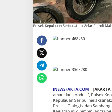
i
M
a
l
a
Polsek Kepulauan Seribu Utara Gelar Patroli Mal
m
P
e
r
i
n
t
i
s
P
r
e
s
i
s
INEWSFAKTA.COM
|
JAKARTA
i
aman dan kondusif, Polsek Kep
,
Kepulauan Seribu, melaksanaka
A
Presisi, Dialogis, dan Sambang
n
Kegiatan ini dipimpin langsun
t