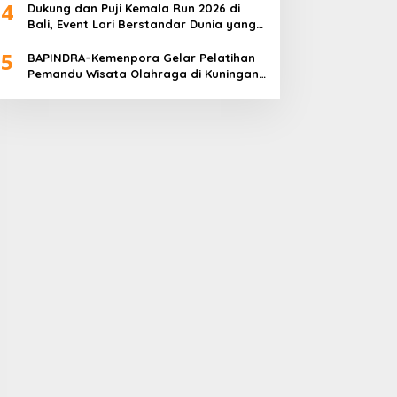
4
Dukung dan Puji Kemala Run 2026 di
Bali, Event Lari Berstandar Dunia yang
Usung Aksi Sosial
5
BAPINDRA–Kemenpora Gelar Pelatihan
Pemandu Wisata Olahraga di Kuningan
Jakarta