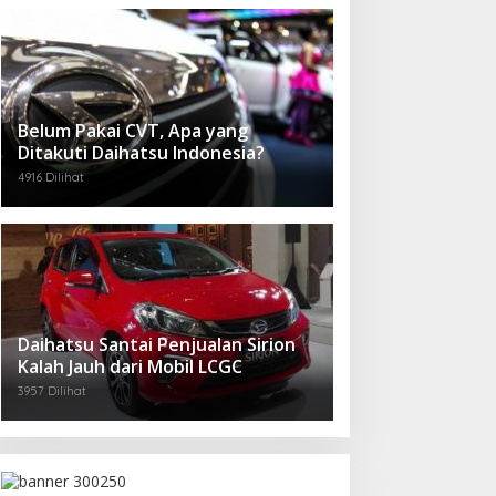
Belum Pakai CVT, Apa yang
Ditakuti Daihatsu Indonesia?
4916 Dilihat
Daihatsu Santai Penjualan Sirion
Kalah Jauh dari Mobil LCGC
3957 Dilihat