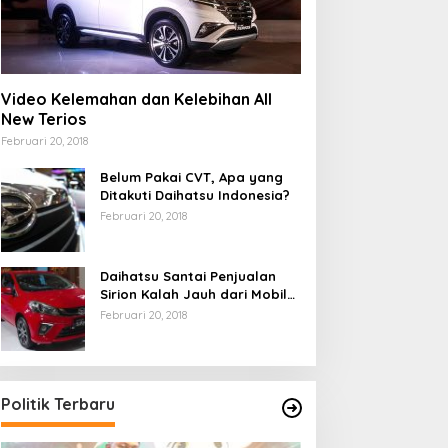
Video Kelemahan dan Kelebihan All
New Terios
Februari 20, 2018
Belum Pakai CVT, Apa yang
Ditakuti Daihatsu Indonesia?
Februari 20, 2018
Daihatsu Santai Penjualan
Sirion Kalah Jauh dari Mobil
LCGC
Februari 20, 2018
Politik Terbaru