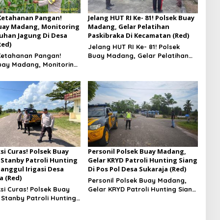
Ketahanan Pangan!
Jelang HUT RI Ke- 81! Polsek Buay
uay Madang, Monitoring
Madang, Gelar Pelatihan
han Jagung Di Desa
Paskibraka Di Kecamatan (Red)
Red)
Jelang HUT RI Ke- 81! Polsek
Ketahanan Pangan!
Buay Madang, Gelar Pelatihan
uay Madang, Monitoring
Paskibraka Di Kecamatan
han Jagung Di Desa
si Curas! Polsek Buay
Personil Polsek Buay Madang,
Stanby Patroli Hunting
Gelar KRYD Patroli Hunting Siang
Tanggul Irigasi Desa
Di Pos Pol Desa Sukaraja (Red)
a (Red)
Personil Polsek Buay Madang,
si Curas! Polsek Buay
Gelar KRYD Patroli Hunting Siang
Stanby Patroli Hunting
Di Pos Pol Desa Sukaraja
Tanggul Irigasi Desa
aya