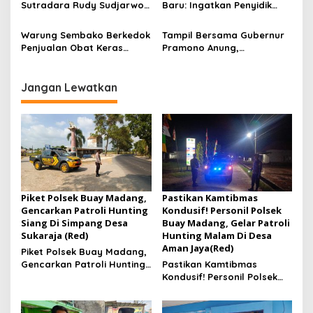
Konsolidasi Jelang
Sutradara Rudy Sudjarwo:
Baru: Ingatkan Penyidik
Musancab 13 September
Siap Menghibur Penonton
Larangan Praduga
2026
Secara Luas Mulai 20
Bersalah
Warung Sembako Berkedok
Tampil Bersama Gubernur
Agustus 2026
Penjualan Obat Keras
Pramono Anung,
Ilegal, Warga Desak Aparat
Muhammad Arjuna Azhar
Bertindak Cepat
Jadi Ikon Siswa Berprestasi
Hari Anak Nasional 2026
Jangan Lewatkan
Piket Polsek Buay Madang,
Pastikan Kamtibmas
Gencarkan Patroli Hunting
Kondusif! Personil Polsek
Siang Di Simpang Desa
Buay Madang, Gelar Patroli
Sukaraja (Red)
Hunting Malam Di Desa
Aman Jaya(Red)
Piket Polsek Buay Madang,
Gencarkan Patroli Hunting
Pastikan Kamtibmas
Siang Di Simpang Desa
Kondusif! Personil Polsek
Sukaraja
Buay Madang, Gelar
Patroli Hunting Malam Di