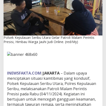
S
e
r
i
b
u
U
t
a
Polsek Kepulauan Seribu Utara Gelar Patroli Malam Perintis
r
Presisi, Himbau Warga Jauhi Judi Online. (red/My)
a
G
e
l
a
r
P
INEWSFAKTA.COM
|
JAKARTA
– Dalam upaya
a
menciptakan situasi kamtibmas yang kondusif,
t
r
Polsek Kepulauan Seribu Utara, Polres Kepulauan
o
Seribu, melaksanakan Patroli Malam Perintis
l
Presisi pada Rabu (04/11/2024). Kegiatan ini
i
bertujuan untuk mencegah gangguan keamanan,
M
termasuk tawuran remaja, serta meningkatkan
a