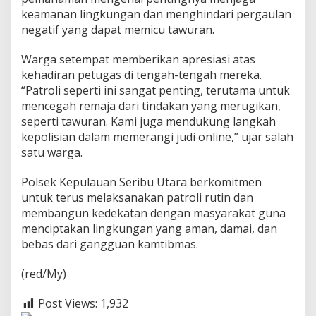
W
keamanan lingkungan dan menghindari pergaulan
a
negatif yang dapat memicu tawuran.
r
g
Warga setempat memberikan apresiasi atas
a
J
kehadiran petugas di tengah-tengah mereka.
a
“Patroli seperti ini sangat penting, terutama untuk
u
mencegah remaja dari tindakan yang merugikan,
h
seperti tawuran. Kami juga mendukung langkah
i
J
kepolisian dalam memerangi judi online,” ujar salah
u
satu warga.
d
i
Polsek Kepulauan Seribu Utara berkomitmen
O
untuk terus melaksanakan patroli rutin dan
n
l
membangun kedekatan dengan masyarakat guna
i
menciptakan lingkungan yang aman, damai, dan
n
bebas dari gangguan kamtibmas.
e
(red/My)
Post Views:
1,932