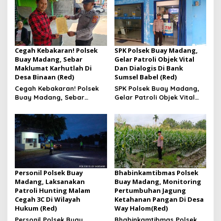
Desa Aman Jaya
Cegah Kebakaran! Polsek
SPK Polsek Buay Madang,
Buay Madang, Sebar
Gelar Patroli Objek Vital
Maklumat Karhutlah Di
Dan Dialogis Di Bank
Desa Binaan (Red)
Sumsel Babel (Red)
Cegah Kebakaran! Polsek
SPK Polsek Buay Madang,
Buay Madang, Sebar
Gelar Patroli Objek Vital
Maklumat Karhutlah Di
Dan Dialogis Di Bank
Desa Binaan
Sumsel Babel
Personil Polsek Buay
Bhabinkamtibmas Polsek
Madang, Laksanakan
Buay Madang, Monitoring
Patroli Hunting Malam
Pertumbuhan Jagung
Cegah 3C Di Wilayah
Ketahanan Pangan Di Desa
Hukum (Red)
Way Halom(Red)
Personil Polsek Buay
Bhabinkamtibmas Polsek