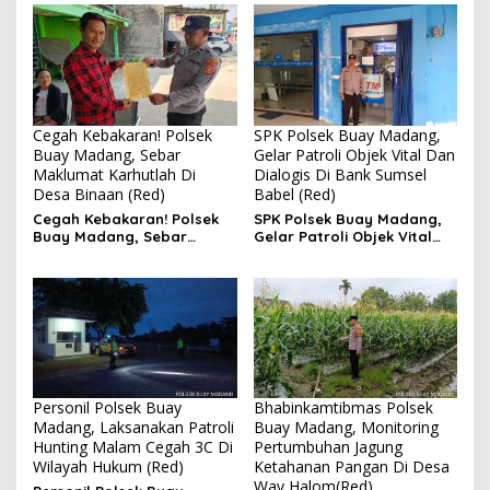
Desa Aman Jaya
Cegah Kebakaran! Polsek
SPK Polsek Buay Madang,
Buay Madang, Sebar
Gelar Patroli Objek Vital Dan
Maklumat Karhutlah Di
Dialogis Di Bank Sumsel
Desa Binaan (Red)
Babel (Red)
Cegah Kebakaran! Polsek
SPK Polsek Buay Madang,
Buay Madang, Sebar
Gelar Patroli Objek Vital
Maklumat Karhutlah Di
Dan Dialogis Di Bank
Desa Binaan
Sumsel Babel
Personil Polsek Buay
Bhabinkamtibmas Polsek
Madang, Laksanakan Patroli
Buay Madang, Monitoring
Hunting Malam Cegah 3C Di
Pertumbuhan Jagung
Wilayah Hukum (Red)
Ketahanan Pangan Di Desa
Way Halom(Red)