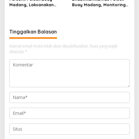
Madang, Laksanakan
Buay Madang, Monitoring
Patroli Hunting Malam
Pertumbuhan Jagung
Cegah 3C Di Wilayah
Ketahanan Pangan Di Desa
Hukum
Way Halom
Tinggalkan Balasan
Alamat email Anda tidak akan dipublikasikan.
Ruas yang wajib
ditandai
*