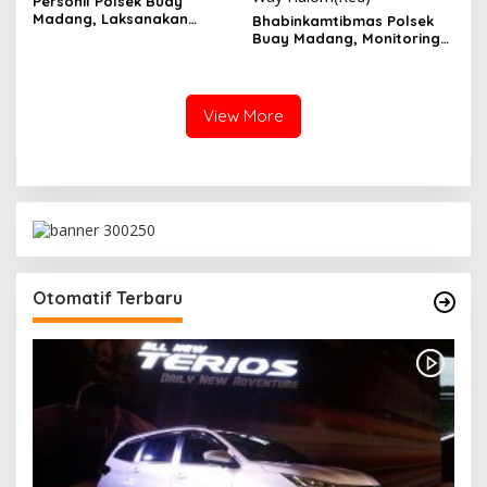
Personil Polsek Buay
Madang, Laksanakan
Bhabinkamtibmas Polsek
Patroli Hunting Malam
Buay Madang, Monitoring
Cegah 3C Di Wilayah
Pertumbuhan Jagung
Hukum
Ketahanan Pangan Di Desa
Way Halom
View More
Otomatif Terbaru