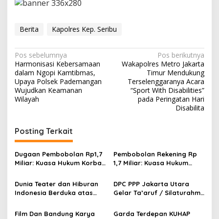
Berita
Kapolres Kep. Seribu
N
Pos sebelumnya
Pos berikutnya
Harmonisasi Kebersamaan
Wakapolres Metro Jakarta
a
dalam Ngopi Kamtibmas,
Timur Mendukung
v
Upaya Polsek Pademangan
Terselenggaranya Acara
Wujudkan Keamanan
“Sport With Disabilities”
i
Wilayah
pada Peringatan Hari
Disabilita
g
a
Posting Terkait
s
i
Dugaan Pembobolan Rp1,7
Pembobolan Rekening Rp
p
Miliar: Kuasa Hukum Korban
1,7 Miliar: Kuasa Hukum
Desak Polda DIY Usut
Sorot Dugaan Keterlibatan
o
Keterlibatan Internal Bank
Pihak Internal Bank Aladin
Dunia Teater dan Hiburan
DPC PPP Jakarta Utara
Aladin Syariah
Syariah
s
Indonesia Berduka atas
Gelar Ta’aruf / Silaturahmi
Wafatnya Komedian Senior
dan Penyerahan SK
Diding Boneng
Pengurus Baru, Fokus
Film Dan Bandung Karya
Garda Terdepan KUHAP