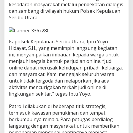
l
kesadaran masyarakat melalui pendekatan dialogis
a
dan sambang di wilayah hukum Polsek Kepulauan
m
Seribu Utara.
P
e
r
i
n
Kapolsek Kepulauan Seribu Utara, Iptu Yoyo
t
Hidayat, S.H., yang memimpin langsung kegiatan
i
ini, menyampaikan imbauan kepada warga untuk
s
menjauhi segala bentuk perjudian online. “Judi
P
r
online dapat merusak kehidupan pribadi, keluarga,
e
dan masyarakat. Kami mengajak seluruh warga
s
untuk tidak tergoda dan melaporkan jika ada
i
aktivitas mencurigakan terkait judi online di
s
lingkungan sekitar,” tegas Iptu Yoyo.
i
,
H
Patroli dilakukan di beberapa titik strategis,
i
termasuk kawasan pemukiman dan tempat
m
berkumpulnya remaja. Para petugas berdialog
b
langsung dengan masyarakat untuk memberikan
a
u
pemahaman mengenai pentingnya menjaga