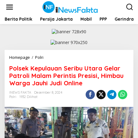
L
e
w
a
Berita Politik
Persija Jakarta
Mobil
PPP
Gerindra
t
i
k
e
k
o
Homepage
/
Polri
P
n
o
t
Polsek Kepulauan Seribu Utara Gelar
l
e
s
Patroli Malam Perintis Presisi, Himbau
n
e
Warga Jauhi Judi Online
k
K
INEWS FAKTA
Desember 8, 2024
e
Polri
1932 Dilihat
p
u
l
a
u
a
n