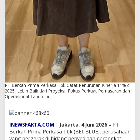
e
r
j
a
1
1
%
d
i
2
0
2
5
,
L
PT Berkah Prima Perkasa Tbk Catat Penurunan Kinerja 11% di
e
2025, Lebih Baik dari Proyeksi, Fokus Perkuat Pemasaran dan
b
Operasional Tahun Ini
i
h
B
a
i
INEWSFAKTA.COM
|
Jakarta, 4 Juni 2026 –
PT
k
Berkah Prima Perkasa Tbk (BEI: BLUE), perusahaan
d
yang bergerak di bidang penyediaan perangkat
a