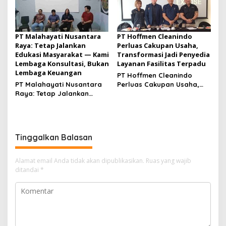
PT Malahayati Nusantara
PT Hoffmen Cleanindo
Raya: Tetap Jalankan
Perluas Cakupan Usaha,
Edukasi Masyarakat — Kami
Transformasi Jadi Penyedia
Lembaga Konsultasi, Bukan
Layanan Fasilitas Terpadu
Lembaga Keuangan
PT Hoffmen Cleanindo
PT Malahayati Nusantara
Perluas Cakupan Usaha,
Raya: Tetap Jalankan
Transformasi Jadi
Edukasi Masyarakat —
Penyedia Layanan Fasilitas
Kami Lembaga Konsultasi,
Terpadu
Bukan Lembaga Keuangan
Tinggalkan Balasan
Alamat email Anda tidak akan dipublikasikan.
Ruas yang wajib
ditandai
*