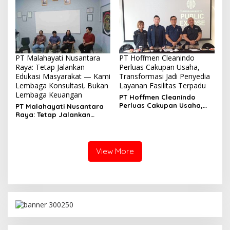
PT Malahayati Nusantara
PT Hoffmen Cleanindo
Raya: Tetap Jalankan
Perluas Cakupan Usaha,
Edukasi Masyarakat — Kami
Transformasi Jadi Penyedia
Lembaga Konsultasi, Bukan
Layanan Fasilitas Terpadu
Lembaga Keuangan
PT Hoffmen Cleanindo
Perluas Cakupan Usaha,
PT Malahayati Nusantara
Transformasi Jadi
Raya: Tetap Jalankan
Penyedia Layanan Fasilitas
Edukasi Masyarakat —
Terpadu
Kami Lembaga Konsultasi,
Bukan Lembaga Keuangan
View More