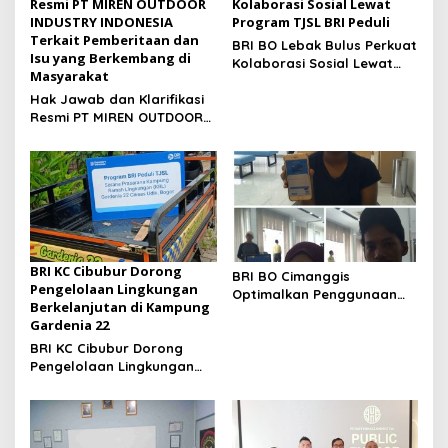
Resmi PT MIREN OUTDOOR
Kolaborasi Sosial Lewat
INDUSTRY INDONESIA
Program TJSL BRI Peduli
Terkait Pemberitaan dan
BRI BO Lebak Bulus Perkuat
Isu yang Berkembang di
Kolaborasi Sosial Lewat
Masyarakat
Program TJSL BRI Peduli
Hak Jawab dan Klarifikasi
Resmi PT MIREN OUTDOOR
INDUSTRY INDONESIA
Terkait Pemberitaan dan
Isu yang Berkembang di
Masyarakat
BRI KC Cibubur Dorong
BRI BO Cimanggis
Pengelolaan Lingkungan
Optimalkan Penggunaan
Berkelanjutan di Kampung
BRImo melalui Brimo Day di
Gardenia 22
Berbagai Uker Supervisi
BRI KC Cibubur Dorong
Pengelolaan Lingkungan
Berkelanjutan di Kampung
Gardenia 22