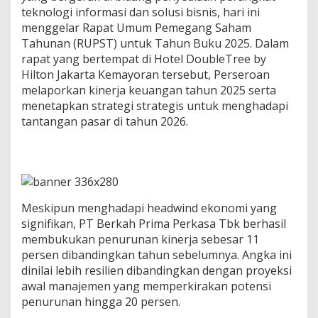
r
teknologi informasi dan solusi bisnis, hari ini
i
menggelar Rapat Umum Pemegang Saham
P
Tahunan (RUPST) untuk Tahun Buku 2025. Dalam
r
rapat yang bertempat di Hotel DoubleTree by
o
y
Hilton Jakarta Kemayoran tersebut, Perseroan
e
melaporkan kinerja keuangan tahun 2025 serta
k
menetapkan strategi strategis untuk menghadapi
s
tantangan pasar di tahun 2026.
i
,
F
o
k
u
s
Meskipun menghadapi headwind ekonomi yang
P
signifikan, PT Berkah Prima Perkasa Tbk berhasil
e
membukukan penurunan kinerja sebesar 11
r
k
persen dibandingkan tahun sebelumnya. Angka ini
u
dinilai lebih resilien dibandingkan dengan proyeksi
a
awal manajemen yang memperkirakan potensi
t
penurunan hingga 20 persen.
P
e