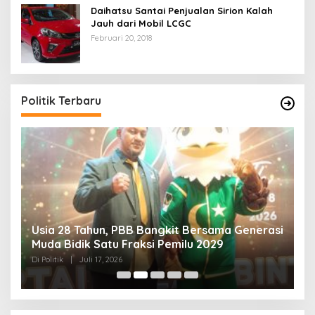
Daihatsu Santai Penjualan Sirion Kalah
Jauh dari Mobil LCGC
Februari 20, 2018
Politik Terbaru
si
Ketua DPW PBB Sulsel: Transformasi PBB
M
Hadirkan Program Kerakyatan Nyata dan
M
Relevan bagi Generasi Muda
Di Politik
|
Juli 17, 2026
Di 