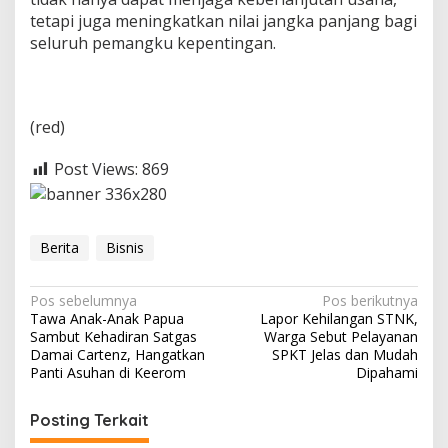
tetapi juga meningkatkan nilai jangka panjang bagi
seluruh pemangku kepentingan.
(red)
Post Views:
869
Berita
Bisnis
N
Pos sebelumnya
Pos berikutnya
Tawa Anak-Anak Papua
Lapor Kehilangan STNK,
a
Sambut Kehadiran Satgas
Warga Sebut Pelayanan
v
Damai Cartenz, Hangatkan
SPKT Jelas dan Mudah
Panti Asuhan di Keerom
Dipahami
i
g
Posting Terkait
a