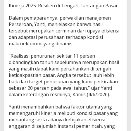
m
Kinerja 2025: Resilien di Tengah Tantangan Pasar
a
s
Dalam pemaparannya, perwakilan manajemen
a
Perseroan, Yanti, menjelaskan bahwa hasil
r
tersebut merupakan cerminan dari upaya efisiensi
a
n
dan adaptasi perusahaan terhadap kondisi
d
makroekonomi yang dinamis.
a
n
“Realisasi penurunan sekitar 11 persen
O
dibandingkan tahun sebelumnya merupakan hasil
p
e
yang masih dapat kami pertahankan di tengah
r
ketidakpastian pasar. Angka tersebut jauh lebih
a
baik dari target penurunan yang kami perkirakan
s
sebesar 20 persen pada awal tahun,” ujar Yanti
i
o
dalam keterangan resminya, Kamis (4/6/2026).
n
a
Yanti menambahkan bahwa faktor utama yang
l
memengaruhi kinerja meliputi kondisi pasar yang
T
menantang serta adanya kebijakan efisiensi
a
h
anggaran di sejumlah instansi pemerintah, yang
u