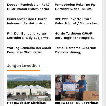
s
Dugaan Pembobolan Rp1,7
Pembobolan Rekening Rp
Miliar: Kuasa Hukum Korban
1,7 Miliar: Kuasa Hukum
i
Desak Polda DIY Usut
Sorot Dugaan Keterlibatan
p
Keterlibatan Internal Bank
Pihak Internal Bank Aladin
Dunia Teater dan Hiburan
DPC PPP Jakarta Utara
Aladin Syariah
Syariah
Indonesia Berduka atas
Gelar Ta’aruf / Silaturahmi
o
Wafatnya Komedian Senior
dan Penyerahan SK
s
Diding Boneng
Pengurus Baru, Fokus
Film Dan Bandung Karya
Garda Terdepan KUHAP
Konsolidasi Jelang
Sutradara Rudy Sudjarwo:
Baru: Ingatkan Penyidik
Musancab 13 September
Siap Menghibur Penonton
Larangan Praduga
2026
Secara Luas Mulai 20
Bersalah
Warung Sembako Berkedok
Tampil Bersama Gubernur
Agustus 2026
Penjualan Obat Keras
Pramono Anung,
Ilegal, Warga Desak Aparat
Muhammad Arjuna Azhar
Bertindak Cepat
Jadi Ikon Siswa Berprestasi
Hari Anak Nasional 2026
Jangan Lewatkan
Hak Jawab dan Klarifikasi
BRI BO Lebak Bulus Perkuat