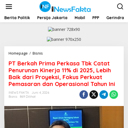
L
e
w
a
Berita Politik
Persija Jakarta
Mobil
PPP
Gerindra
t
i
k
e
k
o
Homepage
/
Bisnis
P
n
T
t
PT Berkah Prima Perkasa Tbk Catat
B
e
e
Penurunan Kinerja 11% di 2025, Lebih
n
r
Baik dari Proyeksi, Fokus Perkuat
k
Pemasaran dan Operasional Tahun Ini
a
h
INEWS FAKTA
Juni 4, 2026
P
Bisnis
869 Dilihat
r
i
m
a
P
e