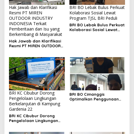
Hak Jawab dan Klarifikasi
BRI BO Lebak Bulus Perkuat
Resmi PT MIREN
Kolaborasi Sosial Lewat
OUTDOOR INDUSTRY
Program TJSL BRI Peduli
INDONESIA Terkait
BRI BO Lebak Bulus Perkuat
Pemberitaan dan Isu yang
Kolaborasi Sosial Lewat
Berkembang di Masyarakat
Program TJSL BRI Peduli
Hak Jawab dan Klarifikasi
Resmi PT MIREN OUTDOOR
INDUSTRY INDONESIA
Terkait Pemberitaan dan
Isu yang Berkembang di
Masyarakat
BRI KC Cibubur Dorong
BRI BO Cimanggis
Pengelolaan Lingkungan
Optimalkan Penggunaan
Berkelanjutan di Kampung
BRImo melalui Brimo Day di
Gardenia 22
Berbagai Uker Supervisi
BRI KC Cibubur Dorong
Pengelolaan Lingkungan
Berkelanjutan di Kampung
Gardenia 22