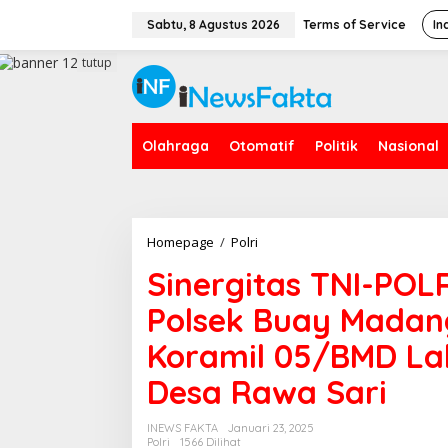
L
e
Sabtu, 8 Agustus 2026
Terms of Service
In
w
a
tutup
t
i
k
e
Olahraga
Otomatif
Politik
Nasional
k
o
n
t
e
n
Homepage
/
Polri
S
i
Sinergitas TNI-POL
n
e
Polsek Buay Madan
r
g
Koramil 05/BMD L
i
t
Desa Rawa Sari
a
s
T
INEWS FAKTA
Januari 23, 2025
N
Polri
1566 Dilihat