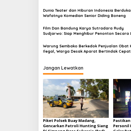
i
Bank Aladin Syariah
p
Dunia Teater dan Hiburan Indonesia Berduka
Wafatnya Komedian Senior Diding Boneng
o
s
Film Dan Bandung Karya Sutradara Rudy
Sudjarwo: Siap Menghibur Penonton Secara 
Mulai 20 Agustus 2026
Warung Sembako Berkedok Penjualan Obat 
Ilegal, Warga Desak Aparat Bertindak Cepat
Jangan Lewatkan
Piket Polsek Buay Madang,
Pastikan
Gencarkan Patroli Hunting Siang
Personil