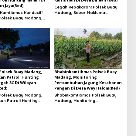
troli Hunting Malam Di
Karhutlah Di Desa Binaan (Red)
n Jaya(Red)
Cegah Kebakaran! Polsek Buay
 Kamtibmas Kondusif!
Madang, Sebar Maklumat
 Polsek Buay Madang,
Karhutlah Di Desa Binaan
troli Hunting Malam Di
an Jaya
 Polsek Buay Madang,
Bhabinkamtibmas Polsek Buay
an Patroli Hunting
Madang, Monitoring
gah 3C Di Wilayah
Pertumbuhan Jagung Ketahanan
Red)
Pangan Di Desa Way Halom(Red)
 Polsek Buay Madang,
Bhabinkamtibmas Polsek Buay
an Patroli Hunting
Madang, Monitoring
gah 3C Di Wilayah
Pertumbuhan Jagung Ketahanan
Pangan Di Desa Way Halom