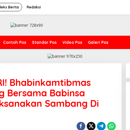
deks Berita
Redaksi
Contoh Pos
Standar Pos
Video Pos
Galeri Pos
RI! Bhabinkamtibmas
g Bersama Babinsa
aksanakan Sambang Di