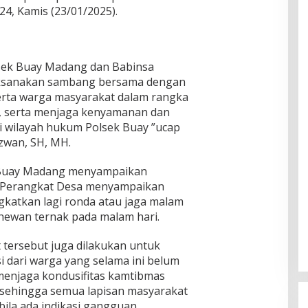
4, Kamis (23/01/2025).
lsek Buay Madang dan Babinsa
ksanakan sambang bersama dengan
erta warga masyarakat dalam rangka
as, serta menjaga kenyamanan dan
 wilayah hukum Polsek Buay ”ucap
zwan, SH, MH.
k Buay Madang menyampaikan
r Perangkat Desa menyampaikan
katkan lagi ronda atau jaga malam
 hewan ternak pada malam hari.
t tersebut juga dilakukan untuk
i dari warga yang selama ini belum
menjaga kondusifitas kamtibmas
sehingga semua lapisan masyarakat
ila ada indikasi gangguan