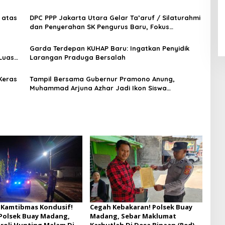
Aladin Syariah
 atas
DPC PPP Jakarta Utara Gelar Ta’aruf / Silaturahmi
dan Penyerahan SK Pengurus Baru, Fokus
Konsolidasi Jelang Musancab 13 September 2026
Garda Terdepan KUHAP Baru: Ingatkan Penyidik
Luas
Larangan Praduga Bersalah
Keras
Tampil Bersama Gubernur Pramono Anung,
Muhammad Arjuna Azhar Jadi Ikon Siswa
Berprestasi Hari Anak Nasional 2026
 Kamtibmas Kondusif!
Cegah Kebakaran! Polsek Buay
 Polsek Buay Madang,
Madang, Sebar Maklumat