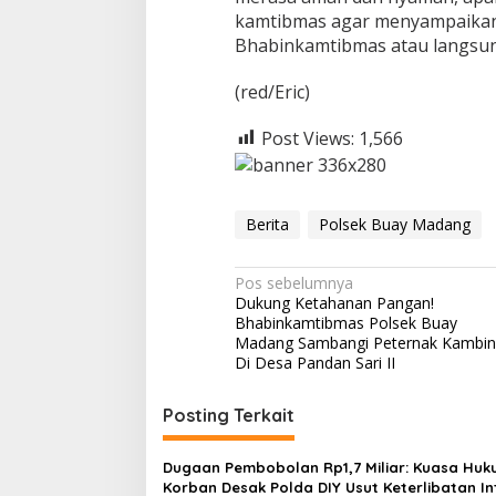
n
kamtibmas agar menyampaikan
S
Bhabinkamtibmas atau langsun
a
m
(red/Eric)
b
a
Post Views:
1,566
n
g
D
i
D
Berita
Polsek Buay Madang
e
s
a
N
Pos sebelumnya
R
Dukung Ketahanan Pangan!
a
a
Bhabinkamtibmas Polsek Buay
w
v
Madang Sambangi Peternak Kambi
a
Di Desa Pandan Sari II
i
S
a
g
Posting Terkait
r
a
i
s
Dugaan Pembobolan Rp1,7 Miliar: Kuasa Hu
Korban Desak Polda DIY Usut Keterlibatan In