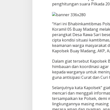
penghitungan suara Pilkada 202
n
s
a
K
o
“Hari ini Bhabinkamtibmas Po
r
Koramil 05 Buay Madang mela
a
perangkat Desa Rawa Sari bes
m
i
cipta kondisi situasi kamtibm
l
keamanan warga masyarakat di
0
Kapolsek Buay Madang, AKP, A
5
/
Dalam giat tersebut Kapolse
B
M
himbauan dan koordinasi aga
D
kepada warganya untuk mening
L
guna antisipasi Curat dan Curi
a
k
Selanjutnya kata Kapolsek” gia
s
a
mencari dan menggali informas
n
tersampaikan ke Polsek, demi 
a
lingkungannya masing masing 
k
merasa aman dan nyaman, apab
a