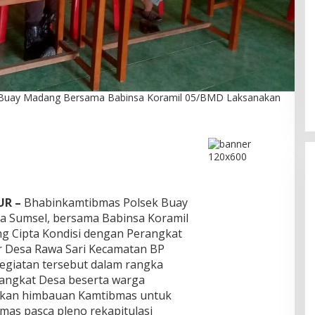
DPC PPP Jakarta Utara Gelar
Ta’aruf / Silaturahmi dan
Penyerahan SK Pengurus Baru,
Di Politik
|
Agustus 2, 2026
k Buay Madang Bersama Babinsa Koramil 05/BMD Laksanakan
Fokus Konsolidasi Jelang
Musancab 13 September 2026
UR –
Bhabinkamtibmas Polsek Buay
a Sumsel, bersama Babinsa Koramil
 Cipta Kondisi dengan Perangkat
r Desa Rawa Sari Kecamatan BP
Kegiatan tersebut dalam rangka
rangkat Desa beserta warga
kan himbauan Kamtibmas untuk
as pasca pleno rekapitulasi