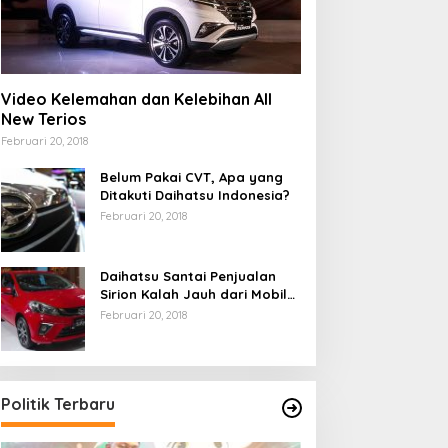
Video Kelemahan dan Kelebihan All
New Terios
Februari 20, 2018
Belum Pakai CVT, Apa yang
Ditakuti Daihatsu Indonesia?
Februari 20, 2018
Daihatsu Santai Penjualan
Sirion Kalah Jauh dari Mobil
LCGC
Februari 20, 2018
Politik Terbaru