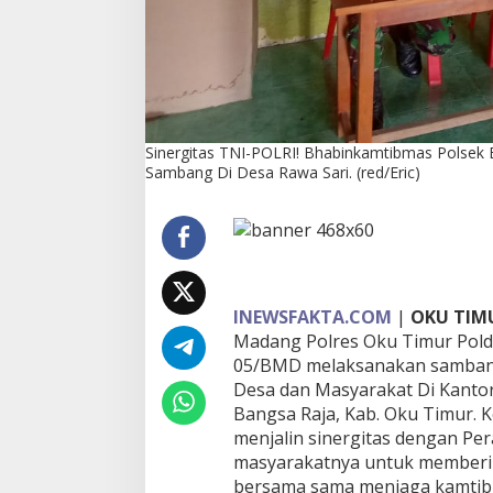
l
s
e
k
B
u
a
Sinergitas TNI-POLRI! Bhabinkamtibmas Polse
y
Sambang Di Desa Rawa Sari. (red/Eric)
M
a
d
a
n
g
B
e
INEWSFAKTA.COM
|
OKU TIM
r
Madang Polres Oku Timur Pold
s
05/BMD melaksanakan sambang
a
Desa dan Masyarakat Di Kanto
m
a
Bangsa Raja, Kab. Oku Timur. 
B
menjalin sinergitas dengan Pe
a
masyarakatnya untuk memberi
b
bersama sama menjaga kamtibm
i