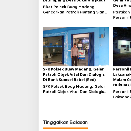
Di Simpang Desa Sukaraja (Red)
Gelar Pa
Desa Ama
Piket Polsek Buay Madang,
Gencarkan Patroli Hunting Siang
Pastikan
Di Simpang Desa Sukaraja
Personil
Gelar Pa
Desa Am
SPK Polsek Buay Madang, Gelar
Personil
Patroli Objek Vital Dan Dialogis
Laksanak
Di Bank Sumsel Babel (Red)
Malam Ce
Hukum (
SPK Polsek Buay Madang, Gelar
Patroli Objek Vital Dan Dialogis
Personil
Di Bank Sumsel Babel
Laksanak
Malam Ce
Hukum
Tinggalkan Balasan