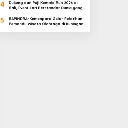
4
Dukung dan Puji Kemala Run 2026 di
Bali, Event Lari Berstandar Dunia yang
Usung Aksi Sosial
5
BAPINDRA–Kemenpora Gelar Pelatihan
Pemandu Wisata Olahraga di Kuningan
Jakarta