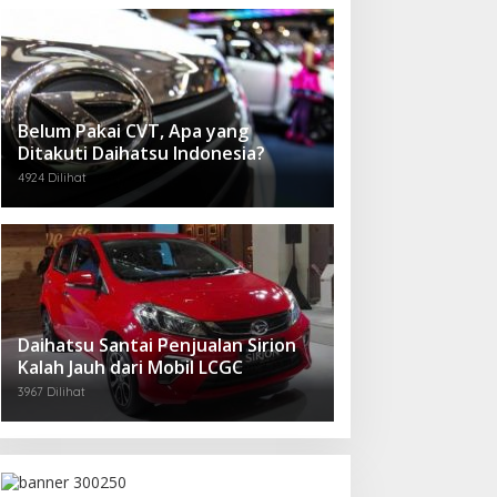
Belum Pakai CVT, Apa yang
Ditakuti Daihatsu Indonesia?
4924 Dilihat
Daihatsu Santai Penjualan Sirion
Kalah Jauh dari Mobil LCGC
3967 Dilihat