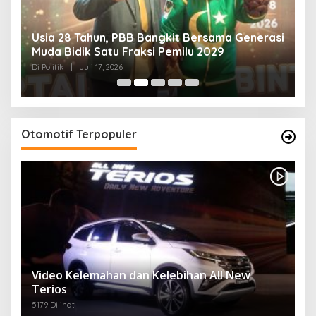
Usia 28 Tahun, PBB Bangkit Bersama Generasi
K
Muda Bidik Satu Fraksi Pemilu 2029
H
R
Di Politik
|
Juli 17, 2026
Di 
Otomotif Terpopuler
Video Kelemahan dan Kelebihan All New
Terios
5179 Dilihat