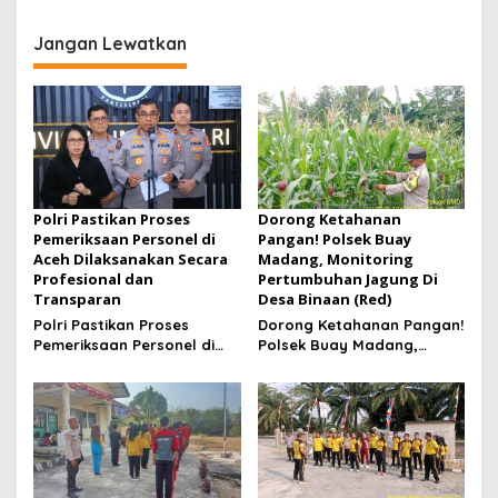
Dan Cipta Kondisi Di
Hunting Malam Di Jalan
Wilayah Hukum
Desa Pandan Agung
Jangan Lewatkan
Polri Pastikan Proses
Dorong Ketahanan
Pemeriksaan Personel di
Pangan! Polsek Buay
Aceh Dilaksanakan Secara
Madang, Monitoring
Profesional dan
Pertumbuhan Jagung Di
Transparan
Desa Binaan (Red)
Polri Pastikan Proses
Dorong Ketahanan Pangan!
Pemeriksaan Personel di
Polsek Buay Madang,
Aceh Dilaksanakan Secara
Monitoring Pertumbuhan
Profesional dan
Jagung Di Desa Binaan
Transparan