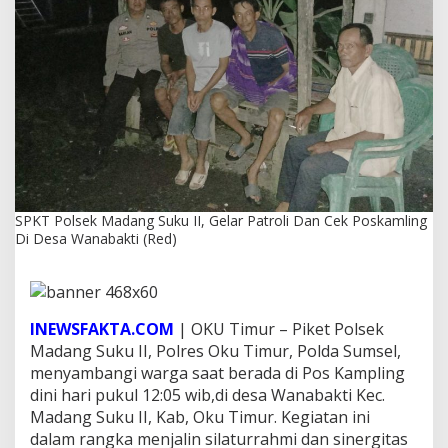
g
S
u
k
u
I
I
,
G
e
l
a
SPKT Polsek Madang Suku II, Gelar Patroli Dan Cek Poskamling
r
Di Desa Wanabakti (Red)
P
a
t
r
o
INEWSFAKTA.COM
| OKU Timur – Piket Polsek
l
Madang Suku II, Polres Oku Timur, Polda Sumsel,
i
D
menyambangi warga saat berada di Pos Kampling
a
dini hari pukul 12:05 wib,di desa Wanabakti Kec.
n
Madang Suku II, Kab, Oku Timur. Kegiatan ini
C
dalam rangka menjalin silaturrahmi dan sinergitas
e