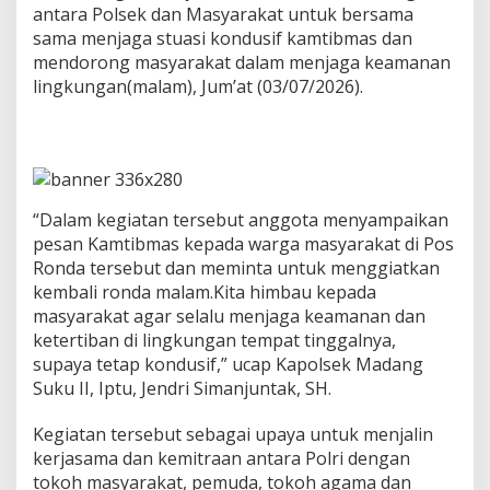
k
antara Polsek dan Masyarakat untuk bersama
P
sama menjaga stuasi kondusif kamtibmas dan
o
mendorong masyarakat dalam menjaga keamanan
s
lingkungan(malam), Jum’at (03/07/2026).
k
a
m
l
i
n
g
“Dalam kegiatan tersebut anggota menyampaikan
D
pesan Kamtibmas kepada warga masyarakat di Pos
i
Ronda tersebut dan meminta untuk menggiatkan
D
e
kembali ronda malam.Kita himbau kepada
s
masyarakat agar selalu menjaga keamanan dan
a
ketertiban di lingkungan tempat tinggalnya,
W
supaya tetap kondusif,” ucap Kapolsek Madang
a
n
Suku II, Iptu, Jendri Simanjuntak, SH.
a
b
Kegiatan tersebut sebagai upaya untuk menjalin
a
kerjasama dan kemitraan antara Polri dengan
k
tokoh masyarakat, pemuda, tokoh agama dan
t