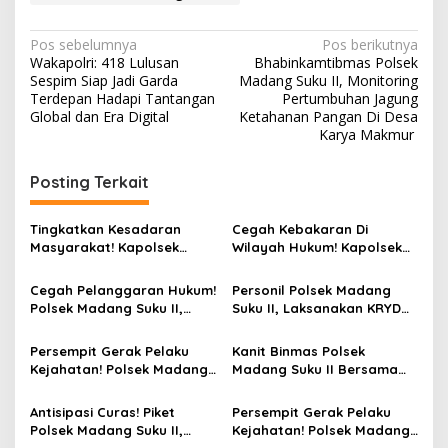
N
Pos sebelumnya
Pos berikutnya
Wakapolri: 418 Lulusan
Bhabinkamtibmas Polsek
a
Sespim Siap Jadi Garda
Madang Suku II, Monitoring
v
Terdepan Hadapi Tantangan
Pertumbuhan Jagung
Global dan Era Digital
Ketahanan Pangan Di Desa
i
Karya Makmur
g
Posting Terkait
a
s
Tingkatkan Kesadaran
Cegah Kebakaran Di
i
Masyarakat! Kapolsek
Wilayah Hukum! Kapolsek
p
Madang Suku II, Gelar
Madang Suku II, Pimpin
Sosialisasi Antisipasi
Pengecekan Embung Dan
Cegah Pelanggaran Hukum!
Personil Polsek Madang
o
Karhutlah Di Desa Banding
Tower Pantau Karhutlah Di
Polsek Madang Suku II,
Suku II, Laksanakan KRYD
Agung
Wilayah Hukum
s
Gelar Pemasangan
Patroli Hunting Malam Di
Spanduk Larangan
Jalan Desa Batumarta VI
Persempit Gerak Pelaku
Kanit Binmas Polsek
Karhutlah Di Desa Banding
Kejahatan! Polsek Madang
Madang Suku II Bersama
Agung
Suku II, Gelar Patroli
Personil, Pasang Spanduk
Hunting Dan Razia
Larangan Karhutlah Di PT.
Antisipasi Curas! Piket
Persempit Gerak Pelaku
Kendaraan
Laskar
Polsek Madang Suku II,
Kejahatan! Polsek Madang
Gencarkan Patroli Hunting
Suku II, Gelar Patroli