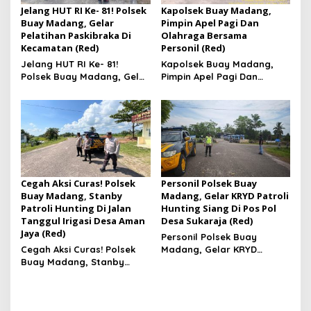
Jelang HUT RI Ke- 81! Polsek
Kapolsek Buay Madang,
Buay Madang, Gelar
Pimpin Apel Pagi Dan
Pelatihan Paskibraka Di
Olahraga Bersama
Kecamatan (Red)
Personil (Red)
Jelang HUT RI Ke- 81!
Kapolsek Buay Madang,
Polsek Buay Madang, Gelar
Pimpin Apel Pagi Dan
Pelatihan Paskibraka Di
Olahraga Bersama
Kecamatan
Personil
Cegah Aksi Curas! Polsek
Personil Polsek Buay
Buay Madang, Stanby
Madang, Gelar KRYD Patroli
Patroli Hunting Di Jalan
Hunting Siang Di Pos Pol
Tanggul Irigasi Desa Aman
Desa Sukaraja (Red)
Jaya (Red)
Personil Polsek Buay
Cegah Aksi Curas! Polsek
Madang, Gelar KRYD
Buay Madang, Stanby
Patroli Hunting Siang Di Pos
Patroli Hunting Di Jalan
Pol Desa Sukaraja
Tanggul Irigasi Desa Aman
Jaya