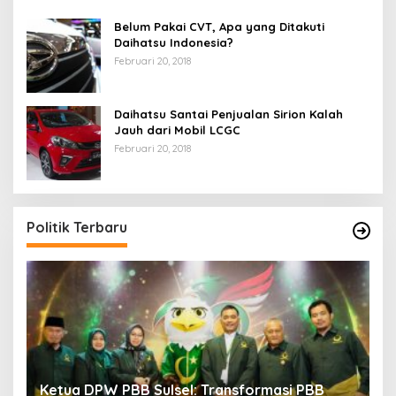
Belum Pakai CVT, Apa yang Ditakuti
Daihatsu Indonesia?
Februari 20, 2018
Daihatsu Santai Penjualan Sirion Kalah
Jauh dari Mobil LCGC
Februari 20, 2018
Politik Terbaru
Milad ke-28 PBB: Eratkan Solidaritas,
S