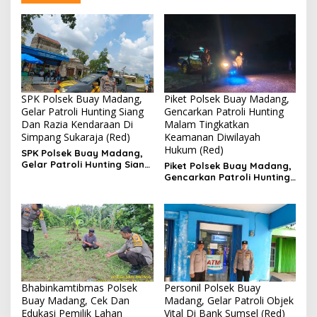
SPK Polsek Buay Madang,
Piket Polsek Buay Madang,
Gelar Patroli Hunting Siang
Gencarkan Patroli Hunting
Dan Razia Kendaraan Di
Malam Tingkatkan
Simpang Sukaraja (Red)
Keamanan Diwilayah
Hukum (Red)
SPK Polsek Buay Madang,
Gelar Patroli Hunting Siang
Piket Polsek Buay Madang,
Dan Razia Kendaraan Di
Gencarkan Patroli Hunting
Simpang Sukaraja
Malam Tingkatkan
Keamanan Diwilayah
Hukum
Bhabinkamtibmas Polsek
Personil Polsek Buay
Buay Madang, Cek Dan
Madang, Gelar Patroli Objek
Edukasi Pemilik Lahan
Vital Di Bank Sumsel (Red)