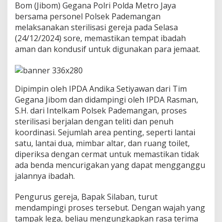
Bom (Jibom) Gegana Polri Polda Metro Jaya
P
o
bersama personel Polsek Pademangan
l
melaksanakan sterilisasi gereja pada Selasa
r
(24/12/2024) sore, memastikan tempat ibadah
i
aman dan kondusif untuk digunakan para jemaat.
d
a
l
a
m
Dipimpin oleh IPDA Andika Setiyawan dari Tim
M
Gegana Jibom dan didampingi oleh IPDA Rasman,
e
S.H. dari Intelkam Polsek Pademangan, proses
n
sterilisasi berjalan dengan teliti dan penuh
j
a
koordinasi. Sejumlah area penting, seperti lantai
g
satu, lantai dua, mimbar altar, dan ruang toilet,
a
diperiksa dengan cermat untuk memastikan tidak
K
ada benda mencurigakan yang dapat mengganggu
e
d
jalannya ibadah.
a
m
Pengurus gereja, Bapak Silaban, turut
a
mendampingi proses tersebut. Dengan wajah yang
i
tampak lega, beliau mengungkapkan rasa terima
a