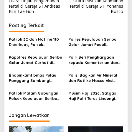
Utara Tinjau Pengamanan
Utara Pastikan Keamanan
v
Natal di Gereja ST.Andreas
Natal di Gereja ST. Yohanes
Kim Tae Gon
Bosco
i
g
Posting Terkait
a
s
Patroli 3C dan Hotline 110
Polres Kepulauan Seribu
Diperkuat, Polsek
Gelar Jumat Peduli
i
Kepulauan Seribu Selatan
Bersama Sabuk
p
Hadir Jaga Keamanan
Kamtibmas, Perkuat Sinergi
Kapolres Kepulauan Seribu
Polri Beri Penghargaan
Warga di Pulau Tidung
dengan Komunitas Ojol
Gelar Jumat Curhat di
kepada Kementerian dan
o
Pulau Panggang, Ajak
Lembaga Pendukung
s
Warga Jaga Kamtibmas
Operasi Ketupat 2026,
Bhabinkamtibmas Pulau
Polisi Bagikan Air Mineral
dan Waspada Cuaca Buruk
Perkuat Sinergi untuk
Panggang Sambangi
dan Roti ke Massa Aksi
Keselamatan Masyarakat
Warga, Sosialisasikan
Guru Honorer di DPR
Layanan Polri 110 dan
Patroli Malam Gabungan
Musim Haji 2026, Satgas
Tangkal Paham Radikal
Polsek Kepulauan Seribu
Haji Polri Terus Lindungi
Selatan Sosialisasikan
Masyarakat dari Praktik
Layanan 110 dan Barcode
Haji Non-Prosedural
Pengaduan Masyarakat
Jangan Lewatkan