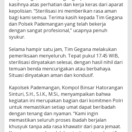
n
kasihnya atas perhatian dan kerja keras dari aparat
P
kepolisian. “Sterilisasi ini memberikan rasa aman
e
bagi kami semua. Terima kasih kepada Tim Gegana
r
dan Polsek Pademangan yang telah bekerja
a
dengan sangat profesional,” ucapnya penuh
y
a
syukur.
a
n
Selama hampir satu jam, Tim Gegana melakukan
N
pemeriksaan menyeluruh. Tepat pukul 17.45 WIB,
a
sterilisasi dinyatakan selesai, dengan hasil nihil dari
t
a
temuan benda mencurigakan atau berbahaya.
l
Situasi dinyatakan aman dan kondusif.
Kapolsek Pademangan, Kompol Binsar Hatorangan
Sinturi, S.H., S.I.K., M.Si., menyampaikan bahwa
kegiatan ini merupakan bagian dari komitmen Polri
untuk memastikan setiap umat dapat beribadah
dengan tenang dan nyaman. “Kami ingin
memastikan seluruh proses ibadah berjalan
khusyuk tanpa ada rasa khawatir dari para jemaat.