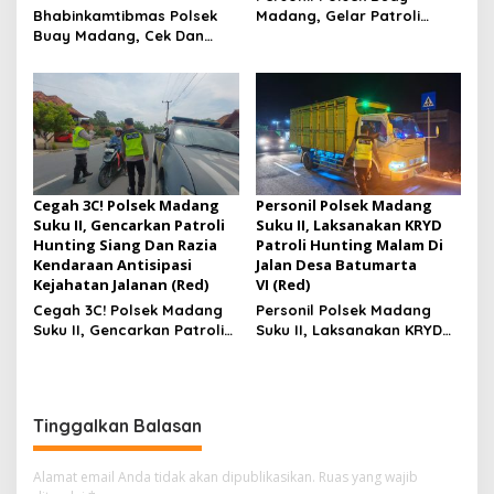
Bhabinkamtibmas Polsek
Madang, Gelar Patroli
Buay Madang, Cek Dan
Objek Vital Di Bank Sumsel
Edukasi Pemilik Lahan
Jagung Di Desa Way
Halom
Cegah 3C! Polsek Madang
Personil Polsek Madang
Suku II, Gencarkan Patroli
Suku II, Laksanakan KRYD
Hunting Siang Dan Razia
Patroli Hunting Malam Di
Kendaraan Antisipasi
Jalan Desa Batumarta
Kejahatan Jalanan (Red)
VI (Red)
Cegah 3C! Polsek Madang
Personil Polsek Madang
Suku II, Gencarkan Patroli
Suku II, Laksanakan KRYD
Hunting Siang Dan Razia
Patroli Hunting Malam Di
Kendaraan Antisipasi
Jalan Desa Batumarta VI
Kejahatan Jalanan
Tinggalkan Balasan
Alamat email Anda tidak akan dipublikasikan.
Ruas yang wajib