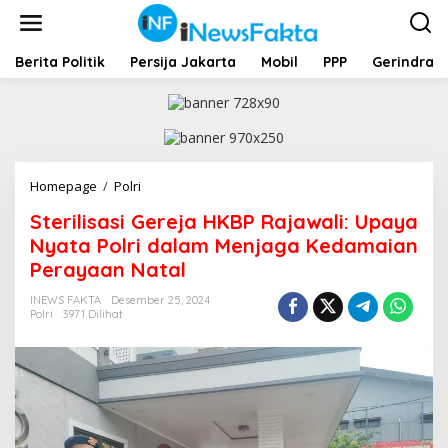
L
e
w
a
Berita Politik
Persija Jakarta
Mobil
PPP
Gerindra
t
i
k
e
k
o
Homepage
/
Polri
S
n
t
t
Sterilisasi Gereja HKBP Rajawali: Upaya
e
e
r
Nyata Polri dalam Menjaga Kedamaian
n
i
Perayaan Natal
l
i
INEWS FAKTA
Desember 25, 2024
s
Polri
3971 Dilihat
a
s
i
G
e
r
e