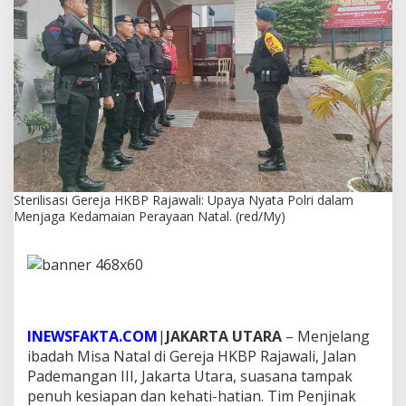
j
a
H
K
B
P
R
a
j
a
w
a
Sterilisasi Gereja HKBP Rajawali: Upaya Nyata Polri dalam
l
Menjaga Kedamaian Perayaan Natal. (red/My)
i
:
U
p
a
y
a
N
INEWSFAKTA.COM
|
JAKARTA UTARA
– Menjelang
y
ibadah Misa Natal di Gereja HKBP Rajawali, Jalan
a
Pademangan III, Jakarta Utara, suasana tampak
t
penuh kesiapan dan kehati-hatian. Tim Penjinak
a