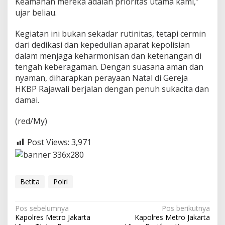
Keamanan mereka adalah prioritas utama kami,”
ujar beliau.
Kegiatan ini bukan sekadar rutinitas, tetapi cermin
dari dedikasi dan kepedulian aparat kepolisian
dalam menjaga keharmonisan dan ketenangan di
tengah keberagaman. Dengan suasana aman dan
nyaman, diharapkan perayaan Natal di Gereja
HKBP Rajawali berjalan dengan penuh sukacita dan
damai.
(red/My)
Post Views:
3,971
Betita
Polri
N
Pos sebelumnya
Pos berikutnya
Kapolres Metro Jakarta
Kapolres Metro Jakarta
a