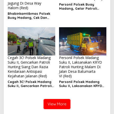
Jagung Di Desa Way
Personil Polsek Buay
Halom (Red)
Madang, Gelar Patroli
Objek Vital Di Bank Sumsel
Bhabinkamtibmas Polsek
Buay Madang, Cek Dan
Edukasi Pemilik Lahan
Jagung Di Desa Way
Halom
Cegah 3C! Polsek Madang
Personil Polsek Madang
Suku II, Gencarkan Patroli
Suku II, Laksanakan KRYD
Hunting Siang Dan Razia
Patroli Hunting Malam Di
Kendaraan Antisipasi
Jalan Desa Batumarta
Kejahatan Jalanan (Red)
VI (Red)
Cegah 3C! Polsek Madang
Personil Polsek Madang
Suku II, Gencarkan Patroli
Suku II, Laksanakan KRYD
Hunting Siang Dan Razia
Patroli Hunting Malam Di
Kendaraan Antisipasi
Jalan Desa Batumarta VI
Kejahatan Jalanan
View More