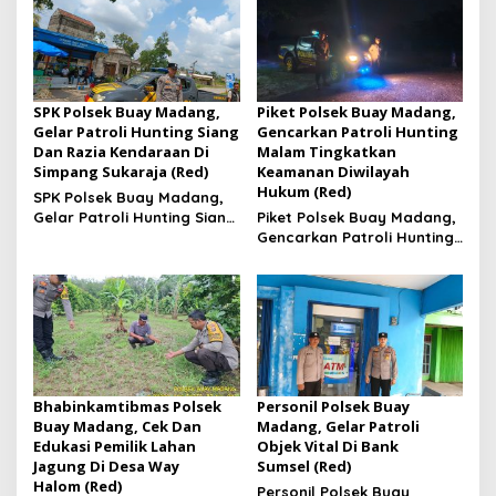
SPK Polsek Buay Madang,
Piket Polsek Buay Madang,
Gelar Patroli Hunting Siang
Gencarkan Patroli Hunting
Dan Razia Kendaraan Di
Malam Tingkatkan
Simpang Sukaraja (Red)
Keamanan Diwilayah
Hukum (Red)
SPK Polsek Buay Madang,
Gelar Patroli Hunting Siang
Piket Polsek Buay Madang,
Dan Razia Kendaraan Di
Gencarkan Patroli Hunting
Simpang Sukaraja
Malam Tingkatkan
Keamanan Diwilayah
Hukum
Bhabinkamtibmas Polsek
Personil Polsek Buay
Buay Madang, Cek Dan
Madang, Gelar Patroli
Edukasi Pemilik Lahan
Objek Vital Di Bank
Jagung Di Desa Way
Sumsel (Red)
Halom (Red)
Personil Polsek Buay