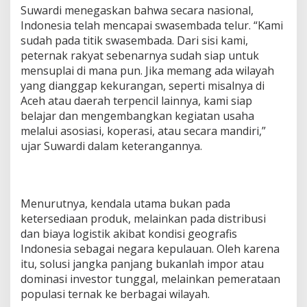
a
Suwardi menegaskan bahwa secara nasional,
n
Indonesia telah mencapai swasembada telur. “Kami
g
sudah pada titik swasembada. Dari sisi kami,
U
peternak rakyat sebenarnya sudah siap untuk
s
mensuplai di mana pun. Jika memang ada wilayah
a
h
yang dianggap kekurangan, seperti misalnya di
a
Aceh atau daerah terpencil lainnya, kami siap
U
belajar dan mengembangkan kegiatan usaha
t
melalui asosiasi, koperasi, atau secara mandiri,”
a
m
ujar Suwardi dalam keterangannya.
a
Menurutnya, kendala utama bukan pada
ketersediaan produk, melainkan pada distribusi
dan biaya logistik akibat kondisi geografis
Indonesia sebagai negara kepulauan. Oleh karena
itu, solusi jangka panjang bukanlah impor atau
dominasi investor tunggal, melainkan pemerataan
populasi ternak ke berbagai wilayah.