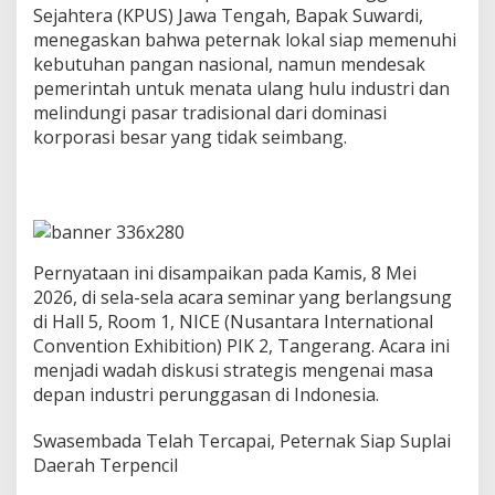
r
Sejahtera (KPUS) Jawa Tengah, Bapak Suwardi,
T
menegaskan bahwa peternak lokal siap memenuhi
r
kebutuhan pangan nasional, namun mendesak
a
pemerintah untuk menata ulang hulu industri dan
d
i
melindungi pasar tradisional dari dominasi
s
korporasi besar yang tidak seimbang.
i
o
n
a
l
D
i
Pernyataan ini disampaikan pada Kamis, 8 Mei
j
2026, di sela-sela acara seminar yang berlangsung
a
di Hall 5, Room 1, NICE (Nusantara International
m
Convention Exhibition) PIK 2, Tangerang. Acara ini
i
menjadi wadah diskusi strategis mengenai masa
n
J
depan industri perunggasan di Indonesia.
a
d
Swasembada Telah Tercapai, Peternak Siap Suplai
i
Daerah Terpencil
R
u