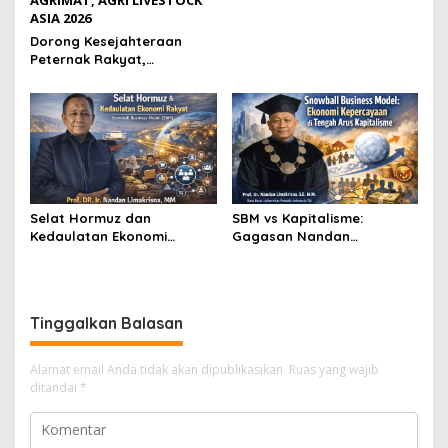
AGRIMAT, AGRI LIVESTOCK
ASIA 2026
Dorong Kesejahteraan
Peternak Rakyat,
Pemerintah dan Asosiasi
Sepakat Perkuat Hilirisasi,
Reformasi Rantai Pasok di
AGRIMAT, AGRI LIVESTOCK
ASIA 2026
Selat Hormuz dan
SBM vs Kapitalisme:
Kedaulatan Ekonomi
Gagasan Nandan
Rakyat melalui Snowball
Limakrisna yang Mengubah
Business Model (SBM)
Cara Berbisnis
Tinggalkan Balasan
Alamat email Anda tidak akan dipublikasikan.
Ruas yang wajib
ditandai
*