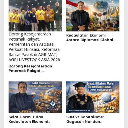
Dorong Kesejahteraan
Kedaulatan Ekonomi:
Peternak Rakyat,
Antara Diplomasi Global
Pemerintah dan Asosiasi
dan Kekuatan dari Dalam
Perkuat Hilirisasi, Reformasi
Rantai Pasok di AGRIMAT,
AGRI LIVESTOCK ASIA 2026
Dorong Kesejahteraan
Peternak Rakyat,
Pemerintah dan Asosiasi
Sepakat Perkuat Hilirisasi,
Reformasi Rantai Pasok di
AGRIMAT, AGRI LIVESTOCK
ASIA 2026
Selat Hormuz dan
SBM vs Kapitalisme:
Kedaulatan Ekonomi
Gagasan Nandan
Rakyat melalui Snowball
Limakrisna yang Mengubah