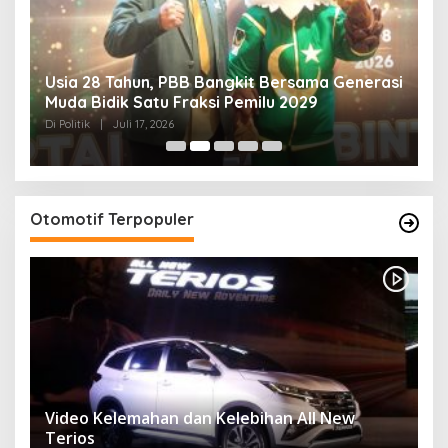
Usia 28 Tahun, PBB Bangkit Bersama Generasi
K
Muda Bidik Satu Fraksi Pemilu 2029
H
R
Di Politik
|
Juli 17, 2026
Di 
Otomotif Terpopuler
Video Kelemahan dan Kelebihan All New
Terios