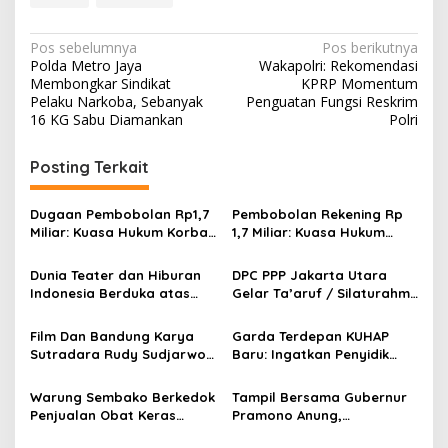
N
Pos sebelumnya
Pos berikutnya
Polda Metro Jaya
Wakapolri: Rekomendasi
a
Membongkar Sindikat
KPRP Momentum
v
Pelaku Narkoba, Sebanyak
Penguatan Fungsi Reskrim
16 KG Sabu Diamankan
Polri
i
g
Posting Terkait
a
s
Dugaan Pembobolan Rp1,7
Pembobolan Rekening Rp
Miliar: Kuasa Hukum Korban
1,7 Miliar: Kuasa Hukum
i
Desak Polda DIY Usut
Sorot Dugaan Keterlibatan
p
Keterlibatan Internal Bank
Pihak Internal Bank Aladin
Dunia Teater dan Hiburan
DPC PPP Jakarta Utara
Aladin Syariah
Syariah
Indonesia Berduka atas
Gelar Ta’aruf / Silaturahmi
o
Wafatnya Komedian Senior
dan Penyerahan SK
s
Diding Boneng
Pengurus Baru, Fokus
Film Dan Bandung Karya
Garda Terdepan KUHAP
Konsolidasi Jelang
Sutradara Rudy Sudjarwo:
Baru: Ingatkan Penyidik
Musancab 13 September
Siap Menghibur Penonton
Larangan Praduga
2026
Secara Luas Mulai 20
Bersalah
Warung Sembako Berkedok
Tampil Bersama Gubernur
Agustus 2026
Penjualan Obat Keras
Pramono Anung,
Ilegal, Warga Desak Aparat
Muhammad Arjuna Azhar