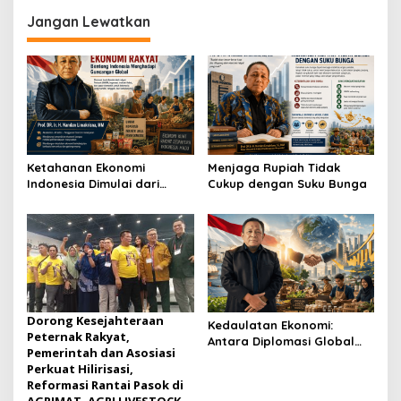
Bertindak Cepat
Jadi Ikon Siswa Berprestasi
Hari Anak Nasional 2026
Jangan Lewatkan
Ketahanan Ekonomi
Menjaga Rupiah Tidak
Indonesia Dimulai dari
Cukup dengan Suku Bunga
Kedaulatan Ekonomi
Rakyat
Dorong Kesejahteraan
Kedaulatan Ekonomi:
Peternak Rakyat,
Antara Diplomasi Global
Pemerintah dan Asosiasi
dan Kekuatan dari Dalam
Perkuat Hilirisasi,
Reformasi Rantai Pasok di