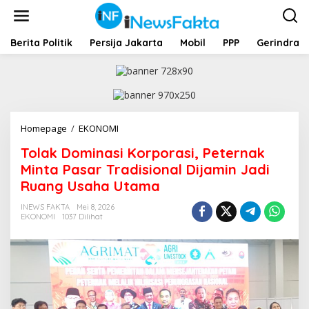
L
e
w
a
Berita Politik
Persija Jakarta
Mobil
PPP
Gerindra
t
i
k
e
k
o
Homepage
/
EKONOMI
T
n
o
t
Tolak Dominasi Korporasi, Peternak
l
e
a
Minta Pasar Tradisional Dijamin Jadi
n
k
Ruang Usaha Utama
D
o
INEWS FAKTA
Mei 8, 2026
m
EKONOMI
1037 Dilihat
i
n
a
s
i
K
o