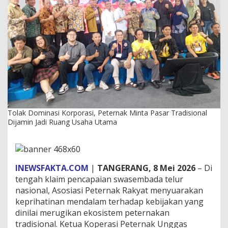
r
p
o
r
a
s
i
,
P
e
t
e
Tolak Dominasi Korporasi, Peternak Minta Pasar Tradisional
r
Dijamin Jadi Ruang Usaha Utama
n
a
k
M
i
INEWSFAKTA.COM
|
TANGERANG, 8 Mei 2026
– Di
n
t
tengah klaim pencapaian swasembada telur
a
nasional, Asosiasi Peternak Rakyat menyuarakan
P
keprihatinan mendalam terhadap kebijakan yang
a
dinilai merugikan ekosistem peternakan
s
tradisional. Ketua Koperasi Peternak Unggas
a