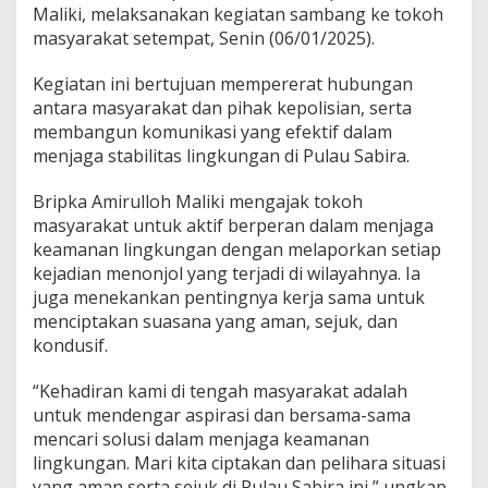
m
Maliki, melaksanakan kegiatan sambang ke tokoh
i
masyarakat setempat, Senin (06/01/2025).
d
e
Kegiatan ini bertujuan mempererat hubungan
n
antara masyarakat dan pihak kepolisian, serta
g
a
membangun komunikasi yang efektif dalam
n
menjaga stabilitas lingkungan di Pulau Sabira.
T
o
Bripka Amirulloh Maliki mengajak tokoh
k
masyarakat untuk aktif berperan dalam menjaga
o
h
keamanan lingkungan dengan melaporkan setiap
M
kejadian menonjol yang terjadi di wilayahnya. Ia
a
juga menekankan pentingnya kerja sama untuk
s
menciptakan suasana yang aman, sejuk, dan
y
kondusif.
a
r
a
“Kehadiran kami di tengah masyarakat adalah
k
untuk mendengar aspirasi dan bersama-sama
a
mencari solusi dalam menjaga keamanan
t
lingkungan. Mari kita ciptakan dan pelihara situasi
D
e
yang aman serta sejuk di Pulau Sabira ini,” ungkap