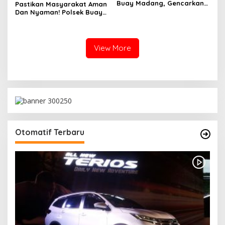
Buay Madang, Gencarkan
Pastikan Masyarakat Aman
Patroli Hunting Malam Di
Dan Nyaman! Polsek Buay
Leter S Sukaraja
Madang Gelar Patroli Dan
Stanby Di Jalan Rawan
Kejahatan
View More
Otomatif Terbaru