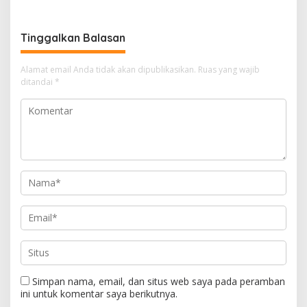
Stanby Di Jalan Rawan
Kejahatan
Tinggalkan Balasan
Alamat email Anda tidak akan dipublikasikan.
Ruas yang wajib
ditandai
*
Simpan nama, email, dan situs web saya pada peramban
ini untuk komentar saya berikutnya.