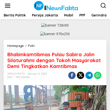
L
e
w
a
Berita Politik
Persija Jakarta
Mobil
PPP
Gerindra
t
i
k
e
k
o
Homepage
/
Polri
B
n
h
t
Bhabinkamtibmas Pulau Sabira Jalin
a
e
b
Silaturahmi dengan Tokoh Masyarakat
n
i
Demi Tingkatkan Kamtibmas
n
k
INEWS FAKTA
Januari 6, 2025
a
Polri
1912 Dilihat
m
t
i
b
m
a
s