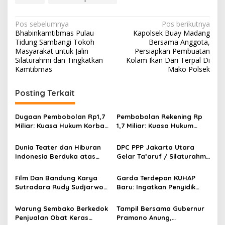
N
Pos sebelumnya
Pos berikutnya
Bhabinkamtibmas Pulau
Kapolsek Buay Madang
a
Tidung Sambangi Tokoh
Bersama Anggota,
v
Masyarakat untuk Jalin
Persiapkan Pembuatan
Silaturahmi dan Tingkatkan
Kolam Ikan Dari Terpal Di
i
Kamtibmas
Mako Polsek
g
Posting Terkait
a
s
Dugaan Pembobolan Rp1,7
Pembobolan Rekening Rp
i
Miliar: Kuasa Hukum Korban
1,7 Miliar: Kuasa Hukum
p
Desak Polda DIY Usut
Sorot Dugaan Keterlibatan
Keterlibatan Internal Bank
Pihak Internal Bank Aladin
Dunia Teater dan Hiburan
DPC PPP Jakarta Utara
o
Aladin Syariah
Syariah
Indonesia Berduka atas
Gelar Ta’aruf / Silaturahmi
s
Wafatnya Komedian Senior
dan Penyerahan SK
Diding Boneng
Pengurus Baru, Fokus
Film Dan Bandung Karya
Garda Terdepan KUHAP
Konsolidasi Jelang
Sutradara Rudy Sudjarwo:
Baru: Ingatkan Penyidik
Musancab 13 September
Siap Menghibur Penonton
Larangan Praduga
2026
Secara Luas Mulai 20
Bersalah
Warung Sembako Berkedok
Tampil Bersama Gubernur
Agustus 2026
Penjualan Obat Keras
Pramono Anung,