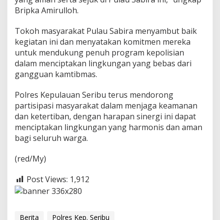
m
Bripka Amirulloh.
i
T
Tokoh masyarakat Pulau Sabira menyambut baik
i
kegiatan ini dan menyatakan komitmen mereka
n
g
untuk mendukung penuh program kepolisian
k
dalam menciptakan lingkungan yang bebas dari
a
gangguan kamtibmas.
t
k
Polres Kepulauan Seribu terus mendorong
a
n
partisipasi masyarakat dalam menjaga keamanan
K
dan ketertiban, dengan harapan sinergi ini dapat
a
menciptakan lingkungan yang harmonis dan aman
m
bagi seluruh warga.
t
i
b
(red/My)
m
a
Post Views:
1,912
s
Berita
Polres Kep. Seribu