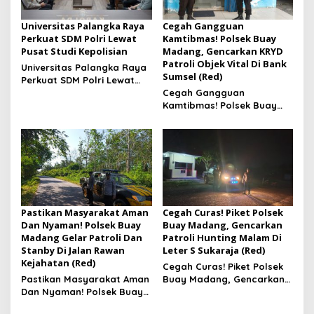
Universitas Palangka Raya
Cegah Gangguan
Perkuat SDM Polri Lewat
Kamtibmas! Polsek Buay
Pusat Studi Kepolisian
Madang, Gencarkan KRYD
Patroli Objek Vital Di Bank
Universitas Palangka Raya
Sumsel (Red)
Perkuat SDM Polri Lewat
Pusat Studi Kepolisian
Cegah Gangguan
Kamtibmas! Polsek Buay
Madang, Gencarkan KRYD
Patroli Objek Vital Di Bank
Sumsel
Pastikan Masyarakat Aman
Cegah Curas! Piket Polsek
Dan Nyaman! Polsek Buay
Buay Madang, Gencarkan
Madang Gelar Patroli Dan
Patroli Hunting Malam Di
Stanby Di Jalan Rawan
Leter S Sukaraja (Red)
Kejahatan (Red)
Cegah Curas! Piket Polsek
Pastikan Masyarakat Aman
Buay Madang, Gencarkan
Dan Nyaman! Polsek Buay
Patroli Hunting Malam Di
Madang Gelar Patroli Dan
Leter S Sukaraja