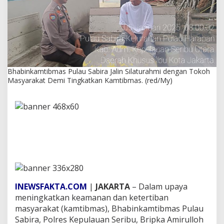
P
u
l
a
u
S
a
b
Bhabinkamtibmas Pulau Sabira Jalin Silaturahmi dengan Tokoh
i
Masyarakat Demi Tingkatkan Kamtibmas. (red/My)
r
a
J
a
l
i
n
S
i
l
a
t
INEWSFAKTA.COM
|
JAKARTA
– Dalam upaya
u
meningkatkan keamanan dan ketertiban
r
masyarakat (kamtibmas), Bhabinkamtibmas Pulau
a
Sabira, Polres Kepulauan Seribu, Bripka Amirulloh
h