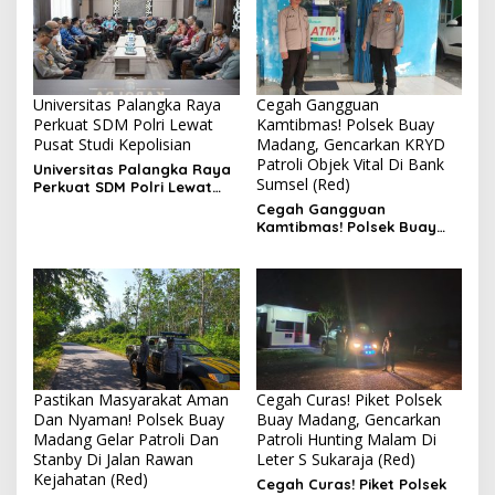
Bersama Masyarakat
Universitas Palangka Raya
Cegah Gangguan
Perkuat SDM Polri Lewat
Kamtibmas! Polsek Buay
Pusat Studi Kepolisian
Madang, Gencarkan KRYD
Patroli Objek Vital Di Bank
Universitas Palangka Raya
Sumsel (Red)
Perkuat SDM Polri Lewat
Pusat Studi Kepolisian
Cegah Gangguan
Kamtibmas! Polsek Buay
Madang, Gencarkan KRYD
Patroli Objek Vital Di Bank
Sumsel
Pastikan Masyarakat Aman
Cegah Curas! Piket Polsek
Dan Nyaman! Polsek Buay
Buay Madang, Gencarkan
Madang Gelar Patroli Dan
Patroli Hunting Malam Di
Stanby Di Jalan Rawan
Leter S Sukaraja (Red)
Kejahatan (Red)
Cegah Curas! Piket Polsek