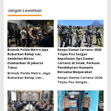
Ilegal, Warga Desak Aparat
Muhammad Arjuna Azhar
Bertindak Cepat
Jadi Ikon Siswa Berprestasi
Hari Anak Nasional 2026
Jangan Lewatkan
Brimob Polda Metro Jaya
Kaops Damai Cartenz-2026
Bubarkan Balap Liar,
Tinjau Pos Satgas
Sembilan Motor
Kepolisian Ops Damai
Diamankan di Jakarta
Cartenz di Sinak, Perkuat
Timur
Pendekatan Humanis
Bersama Masyarakat
Brimob Polda Metro Jaya
Bubarkan Balap Liar,
Kaops Damai Cartenz-2026
Sembilan Motor Diamankan
Tinjau Pos Satgas
di Jakarta Timur
Kepolisian Ops Damai
Cartenz di Sinak, Perkuat
Pendekatan Humanis
Bersama Masyarakat