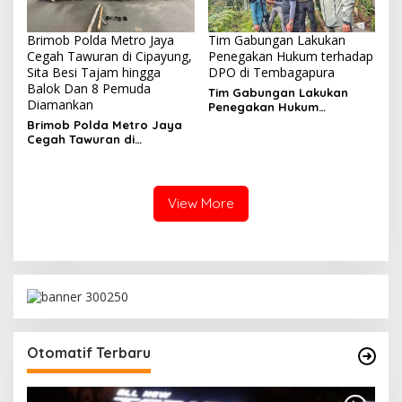
Brimob Polda Metro Jaya
Tim Gabungan Lakukan
Cegah Tawuran di Cipayung,
Penegakan Hukum terhadap
Sita Besi Tajam hingga
DPO di Tembagapura
Balok Dan 8 Pemuda
Tim Gabungan Lakukan
Diamankan
Penegakan Hukum
terhadap DPO di
Brimob Polda Metro Jaya
Tembagapura
Cegah Tawuran di
Cipayung, Sita Besi Tajam
hingga Balok Dan 8
Pemuda Diamankan
View More
Otomatif Terbaru