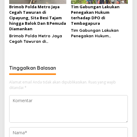
Brimob Polda Metro Jaya
Tim Gabungan Lakukan
Cegah Tawuran di
Penegakan Hukum
Cipayung, Sita Besi Tajam
terhadap DPO di
hingga Balok Dan 8 Pemuda
Tembagapura
Diamankan
Tim Gabungan Lakukan
Brimob Polda Metro Jaya
Penegakan Hukum
Cegah Tawuran di
terhadap DPO di
Cipayung, Sita Besi Tajam
Tembagapura
hingga Balok Dan 8
Pemuda Diamankan
Tinggalkan Balasan
Alamat email Anda tidak akan dipublikasikan.
Ruas yang wajib
ditandai
*