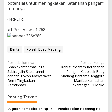
potensial untuk meningkatkan Ketahanan pangan”
T
e
tutupnya..
r
p
(red/Eric)
a
l
Post Views:
1,768
D
i
M
a
k
Berita
Polsek Buay Madang
o
P
o
N
Pos sebelumnya
Pos berikutnya
l
Bhabinkamtibmas Pulau
Kebut Program Ketahanan
a
s
Sabira Jalin Silaturahmi
Pangan! Kapolsek Buay
e
v
dengan Tokoh Masyarakat
Madang Bersama Anggota
k
Demi Tingkatkan
Manfaatkan Lahan
i
Kamtibmas
Pekarangan Di Mako
g
Posting Terkait
a
s
Dugaan Pembobolan Rp1,7
Pembobolan Rekening Rp