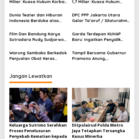
i
Miliar: Kuasa Hukum Korban
1,7 Miliar: Kuasa Hukum
p
Desak Polda DIY Usut
Sorot Dugaan Keterlibatan
Keterlibatan Internal Bank
Pihak Internal Bank Aladin
Dunia Teater dan Hiburan
DPC PPP Jakarta Utara
o
Aladin Syariah
Syariah
Indonesia Berduka atas
Gelar Ta’aruf / Silaturahmi
s
Wafatnya Komedian Senior
dan Penyerahan SK
Diding Boneng
Pengurus Baru, Fokus
Film Dan Bandung Karya
Garda Terdepan KUHAP
Konsolidasi Jelang
Sutradara Rudy Sudjarwo:
Baru: Ingatkan Penyidik
Musancab 13 September
Siap Menghibur Penonton
Larangan Praduga
2026
Secara Luas Mulai 20
Bersalah
Warung Sembako Berkedok
Tampil Bersama Gubernur
Agustus 2026
Penjualan Obat Keras
Pramono Anung,
Ilegal, Warga Desak Aparat
Muhammad Arjuna Azhar
Bertindak Cepat
Jadi Ikon Siswa Berprestasi
Hari Anak Nasional 2026
Jangan Lewatkan
Keluarga Sutrimo Serahkan
Ditpolairud Polda Metro
Proses Penelusuran
Jaya Tetapkan Tersangka
Penyebab Kematian kepada
Kasus Minerba