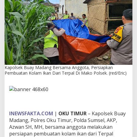
a
n
g
B
e
r
s
a
m
a
A
n
Kapolsek Buay Madang Bersama Anggota, Persiapkan
g
Pembuatan Kolam Ikan Dari Terpal Di Mako Polsek. (red/Eric)
g
o
t
a
,
P
e
r
INEWSFAKTA.COM
|
OKU TIMUR
– Kapolsek Buay
s
Madang, Polres Oku Timur, Polda Sumsel, AKP,
i
Azwan SH, MH, bersama anggota melakukan
a
persiapan pembuatan kolam ikan dari Terpal
p