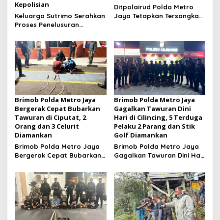
Kepolisian
Ditpolairud Polda Metro
Keluarga Sutrimo Serahkan
Jaya Tetapkan Tersangka
Proses Penelusuran
Kasus Minerba
Penyebab Kematian
kepada Kepolisian
Brimob Polda Metro Jaya
Brimob Polda Metro Jaya
Bergerak Cepat Bubarkan
Gagalkan Tawuran Dini
Tawuran di Ciputat, 2
Hari di Cilincing, 5 Terduga
Orang dan 3 Celurit
Pelaku 2 Parang dan Stik
Diamankan
Golf Diamankan
Brimob Polda Metro Jaya
Brimob Polda Metro Jaya
Bergerak Cepat Bubarkan
Gagalkan Tawuran Dini Hari
Tawuran di Ciputat, 2
di Cilincing, 5 Terduga
Orang dan 3 Celurit
Pelaku 2 Parang dan Stik
Diamankan
Golf Diamankan