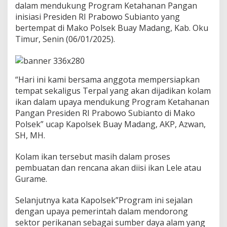
dalam mendukung Program Ketahanan Pangan
k
a
inisiasi Presiden RI Prabowo Subianto yang
n
bertempat di Mako Polsek Buay Madang, Kab. Oku
P
Timur, Senin (06/01/2025).
e
m
b
u
a
“Hari ini kami bersama anggota mempersiapkan
t
tempat sekaligus Terpal yang akan dijadikan kolam
a
ikan dalam upaya mendukung Program Ketahanan
n
Pangan Presiden RI Prabowo Subianto di Mako
K
Polsek” ucap Kapolsek Buay Madang, AKP, Azwan,
o
l
SH, MH.
a
m
Kolam ikan tersebut masih dalam proses
I
pembuatan dan rencana akan diisi ikan Lele atau
k
Gurame.
a
n
D
Selanjutnya kata Kapolsek”Program ini sejalan
a
dengan upaya pemerintah dalam mendorong
r
sektor perikanan sebagai sumber daya alam yang
i