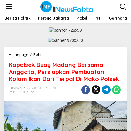
L
e
w
a
Berita Politik
Persija Jakarta
Mobil
PPP
Gerindra
t
i
k
e
k
o
Homepage
/
Polri
K
n
a
t
Kapolsek Buay Madang Bersama
p
e
o
Anggota, Persiapkan Pembuatan
n
l
Kolam Ikan Dari Terpal Di Mako Polsek
s
e
INEWS FAKTA
Januari 6, 2025
k
Polri
1768 Dilihat
B
u
a
y
M
a
d