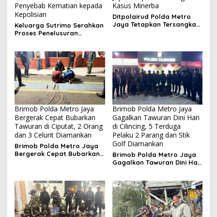
Penyebab Kematian kepada
Kasus Minerba
Kepolisian
Ditpolairud Polda Metro
Jaya Tetapkan Tersangka
Keluarga Sutrimo Serahkan
Kasus Minerba
Proses Penelusuran
Penyebab Kematian
kepada Kepolisian
Brimob Polda Metro Jaya
Brimob Polda Metro Jaya
Bergerak Cepat Bubarkan
Gagalkan Tawuran Dini Hari
Tawuran di Ciputat, 2 Orang
di Cilincing, 5 Terduga
dan 3 Celurit Diamankan
Pelaku 2 Parang dan Stik
Golf Diamankan
Brimob Polda Metro Jaya
Bergerak Cepat Bubarkan
Brimob Polda Metro Jaya
Tawuran di Ciputat, 2
Gagalkan Tawuran Dini Hari
Orang dan 3 Celurit
di Cilincing, 5 Terduga
Diamankan
Pelaku 2 Parang dan Stik
Golf Diamankan