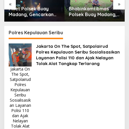
«
»
Piket Polsek Buay
Bhabinkamtibmas
Madang, Gencarkan
Polsek Buay Madang,
Patroli Hunting Malam
Cek Dan Edukasi
Tingkatkan Keamanan
Pemilik Lahan Jagung
Diwilayah Hukum
Di Desa Way Halom
Polres Kepulauan Seribu
Jakarta On The Spot, Satpolairud
Polres Kepulauan Seribu Sosialisasikan
Layanan Polisi 110 dan Ajak Nelayan
Tolak Alat Tangkap Terlarang
Jakarta On
The Spot,
Satpolairud
Polres
Kepulauan
Seribu
Sosialisasik
an Layanan
Polisi 110
dan Ajak
Nelayan
Tolak Alat