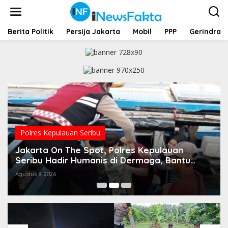
L
e
w
a
Berita Politik
Persija Jakarta
Mobil
PPP
Gerindra
t
i
k
e
k
o
n
t
e
n
Polres Kepulauan Seribu
Jakarta On The Spot, Polres Kepulauan
Seribu Hadir Humanis di Dermaga, Bantu
Penumpang dan Sosialisasikan Layanan Polisi
Agustus 9, 2026
110