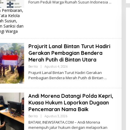
Forum Peduli Warga Rumah Susun Indonesia
H
I
n Pembiaran,
N
Tata Kelola
E
W
h Susun,
S
n Sanksi dan
F
ngi Warga
A
K
T
A
Prajurit Lanal Bintan Turut Hadiri
Gerakan Pembagian Bendera
Merah Putih di Bintan Utara
Berita
|
Agustus 4, 2026
O
L
Prajurit Lanal Bintan Turut Hadiri Gerakan
E
Pembagian Bendera Merah Putih di Bintan
H
I
N
E
Andi Morena Datangi Polda Kepri,
W
S
Kuasa Hukum Laporkan Dugaan
F
A
Pencemaran Nama Baik
K
T
Berita
|
Agustus 3, 2026
O
A
L
BATAM, INEWSFAKTA.COM – Andi Morena
E
menempuh jalur hukum dengan melaporkan
H