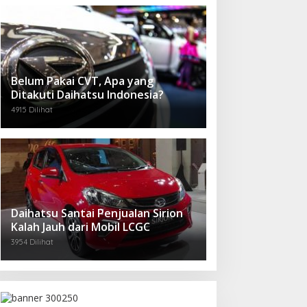
Belum Pakai CVT, Apa yang
Ditakuti Daihatsu Indonesia?
4915 Dilihat
Daihatsu Santai Penjualan Sirion
Kalah Jauh dari Mobil LCGC
3954 Dilihat