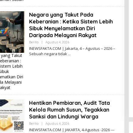
A
Negara yang Takut Pada
Keberanian : Ketika Sistem Lebih
Sibuk Menyelamatkan Diri
Daripada Melayani Rakyat
Berita
|
Agustus 4, 2026
O
L
INEWSFAKTA.COM | Jakarta, 4 – Agustus – 2026 –
E
Sebuah negara tidak
 yang Takut
H
I
eberanian :
N
Sistem Lebih
E
Sibuk
W
S
matkan Diri
F
da Melayani
A
akyat
K
T
A
Hentikan Pembiaran, Audit Tata
Kelola Rumah Susun, Tegakkan
Sanksi dan Lindungi Warga
Berita
|
Agustus 4, 2026
O
L
INEWSFAKTA.COM | JAKARTA, 4-Agustus -2026 —
E