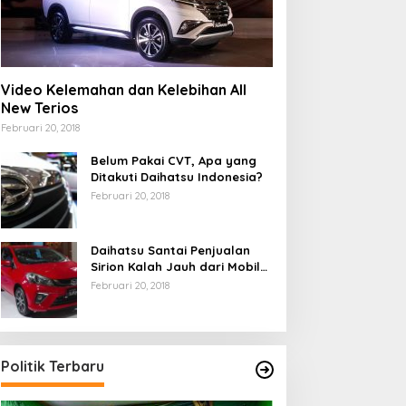
Berita
Negara yang Takut Pada Kebera
Sistem Lebih Sibuk Menyelamatk
Video Kelemahan dan Kelebihan All
Daripada Melayani Rakyat
New Terios
ustus 4, 2026
Februari 20, 2018
Belum Pakai CVT, Apa yang
Ditakuti Daihatsu Indonesia?
Februari 20, 2018
MMD Ke-129 Tuntaskan
Patroli Malam Jakarta On
Daihatsu Santai Penjualan
Sirion Kalah Jauh dari Mobil
embukaan Lahan 1 Hektar,
The Spot, Polsek
LCGC
iap Ditanami untuk
Kepulauan Seribu Selatan
Februari 20, 2018
erkuat Ketahanan Pangan
Edukasi Warga
ampung Sesor
Manfaatkan Layanan Polisi
110
Politik Terbaru