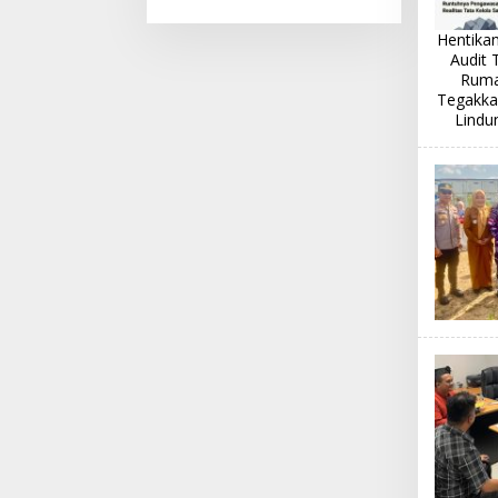
Menjadi Saluran Kopi
yang Autentik
Hentika
Audit 
Ruma
Tegakka
Lindu