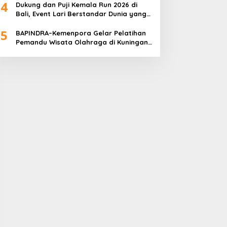
4
Dukung dan Puji Kemala Run 2026 di
Bali, Event Lari Berstandar Dunia yang
Usung Aksi Sosial
5
BAPINDRA–Kemenpora Gelar Pelatihan
Pemandu Wisata Olahraga di Kuningan
Jakarta