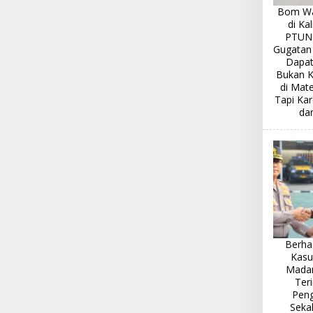
Bom Wa
di Kal
PTUN
Gugatan
Dapat
Bukan K
di Mate
Tapi Kar
dar
Berha
Kasu
Madan
Ter
Pen
Sekal