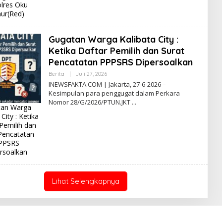
lres Oku
C
ur(Red)
Gugatan Warga Kalibata City :
Ketika Daftar Pemilih dan Surat
Pencatatan PPPSRS Dipersoalkan
Berita
|
Juli 27, 2026
O
L
INEWSFAKTA.COM | Jakarta, 27-6-2026 –
E
Kesimpulan para penggugat dalam Perkara
H
Nomor 28/G/2026/PTUN.JKT
I
tan Warga
N
 City : Ketika
E
W
Pemilih dan
S
Pencatatan
F
PPSRS
A
K
rsoalkan
T
A
Lihat Selengkapnya