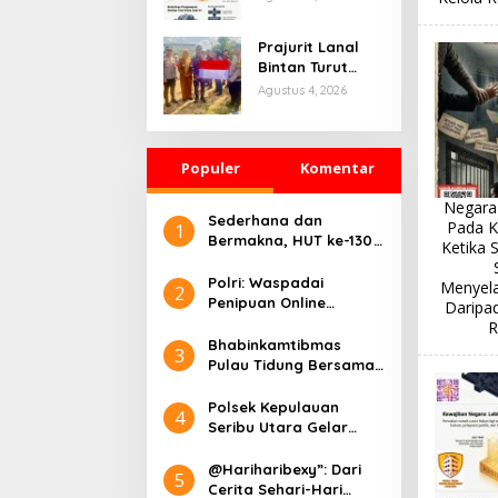
Kelola Rumah
Susun, Tegakkan
Prajurit Lanal
Sanksi dan
Bintan Turut
Lindungi Warga
Hadiri Gerakan
Agustus 4, 2026
Pembagian
Bendera Merah
Putih di Bintan
Populer
Utara
Komentar
Negara
Sederhana dan
Pada K
1
Bermakna, HUT ke-130
Ketika 
BRI Branch Office
Bekasi Penuh Refleksi
Polri: Waspadai
Menyela
2
Penipuan Online
Daripa
Berkedok Investasi,
R
Jangan Jadi Korban!
Bhabinkamtibmas
3
Pulau Tidung Bersama
ASN dan Warga Gelar
Kerja Bakti di Pulau
Polsek Kepulauan
4
Tidung
Seribu Utara Gelar
Pengamanan Dermaga
di Pulau Kelapa
@Hariharibexy”: Dari
5
Cerita Sehari-Hari