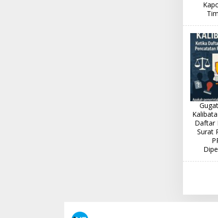
Kapo
Tim
Guga
Kalibata
Daftar 
Surat 
P
Dipe