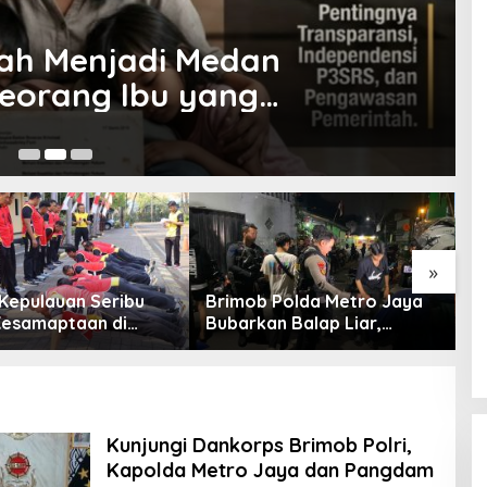
ah Menjadi Medan
Seorang Ibu yang
h Gelap Tata Kelola
Ag
»
 Kepulauan Seribu
Brimob Polda Metro Jaya
T
Kesamaptaan di
Bubarkan Balap Liar,
P
Ancol, Kapolres:
Sembilan Motor
S
an Anggota Sehat
Diamankan di Jakarta
P
ap Bertugas
Timur
K
Kunjungi Dankorps Brimob Polri,
Kapolda Metro Jaya dan Pangdam