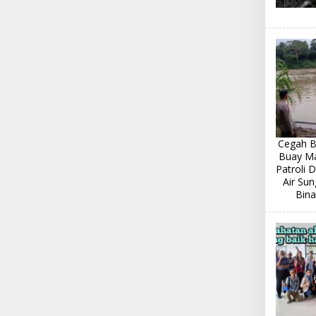
Cegah Ba
Buay Ma
Patroli 
Air Sun
Bina