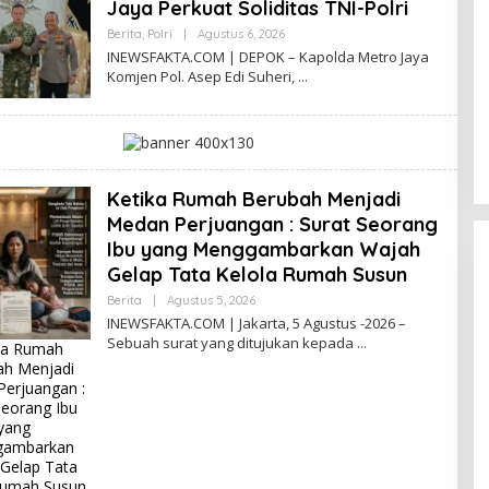
Jaya Perkuat Soliditas TNI-Polri
Berita
,
Polri
|
Agustus 6, 2026
O
L
INEWSFAKTA.COM | DEPOK – Kapolda Metro Jaya
E
Komjen Pol. Asep Edi Suheri,
H
DPC PPP Jakarta Utara Gelar
I
N
Ta’aruf / Silaturahmi dan
E
Penyerahan SK Pengurus Baru,
W
Di Politik
|
Agustus 2, 2026
S
Fokus Konsolidasi Jelang
F
Musancab 13 September 2026
A
Ketika Rumah Berubah Menjadi
K
T
Medan Perjuangan : Surat Seorang
A
Ibu yang Menggambarkan Wajah
Gelap Tata Kelola Rumah Susun
Berita
|
Agustus 5, 2026
O
L
INEWSFAKTA.COM | Jakarta, 5 Agustus -2026 –
E
Sebuah surat yang ditujukan kepada
ka Rumah
H
I
ah Menjadi
N
erjuangan :
E
Seorang Ibu
W
S
yang
F
ambarkan
A
Gelap Tata
K
Rumah Susun
T