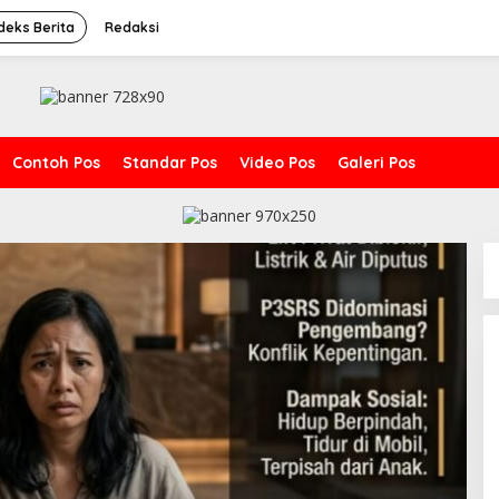
deks Berita
Redaksi
Contoh Pos
Standar Pos
Video Pos
Galeri Pos