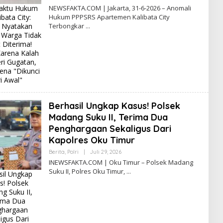
L
ktu Hukum
NEWSFAKTA.COM | Jakarta, 31-6-2026 – Anomali
E
ibata City:
Hukum PPPSRS Apartemen Kalibata City
H
 Nyatakan
Terbongkar
I
N
 Warga Tidak
E
 Diterima!
W
arena Kalah
S
F
ri Gugatan,
A
ena "Dikunci
K
i Awal"
T
A
Berhasil Ungkap Kasus! Polsek
Madang Suku II, Terima Dua
Penghargaan Sekaligus Dari
Kapolres Oku Timur
Berita
,
Polri
|
Juli 29, 2026
O
L
INEWSFAKTA.COM | Oku Timur – Polsek Madang
E
Suku II, Polres Oku Timur,
sil Ungkap
H
E
s! Polsek
R
g Suku II,
I
ima Dua
C
E
ghargaan
R
igus Dari
I