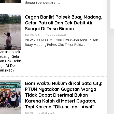
dugaan pencemaran
I
N
E
W
Cegah Banjir! Polsek Buay Madang,
S
F
Gelar Patroli Dan Cek Debit Air
A
K
Sungai Di Desa Binaan
T
A
Berita
,
Polri
|
Agustus 2, 2026
O
L
INEWSFAKTA.COM | Oku Timur –Personil Polsek
E
Buay Madang Polres Oku Timur Polda
H
E
njir! Polsek
R
dang, Gelar
I
C
Dan Cek Debit
E
gai Di Desa
R
an (Red)
I
C
Bom Waktu Hukum di Kalibata City:
PTUN Nyatakan Gugatan Warga
Tidak Dapat Diterima! Bukan
Karena Kalah di Materi Gugatan,
Tapi Karena “Dikunci dari Awal”
Berita
|
Juli 31, 2026
O