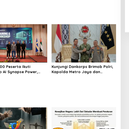
Kurungan Nyawa
00 Peserta Ikuti
Kunjungi Dankorps Brimob Polri,
 AI Synapse Power,
Kapolda Metro Jaya dan
alenta Digital Indonesia
Pangdam Jaya Perkuat Soliditas
TNI-Polri