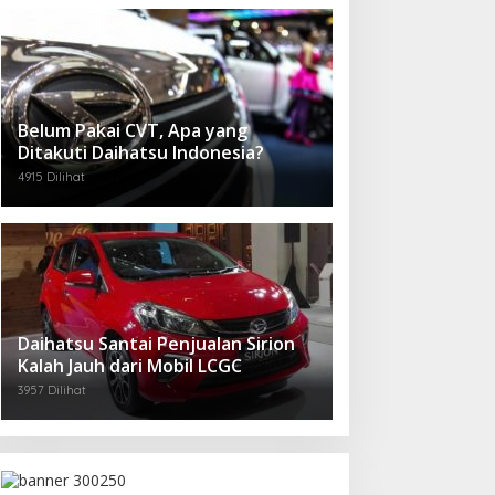
Belum Pakai CVT, Apa yang
Ditakuti Daihatsu Indonesia?
4915 Dilihat
Daihatsu Santai Penjualan Sirion
Kalah Jauh dari Mobil LCGC
3957 Dilihat