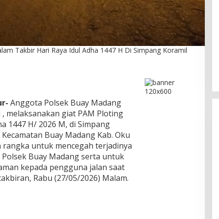
DPC PPP Jakarta Utara Gelar
am Takbir Hari Raya Idul Adha 1447 H Di Simpang Koramil
Ta’aruf / Silaturahmi dan
Penyerahan SK Pengurus Baru,
Di Politik
|
Agustus 2, 2026
Fokus Konsolidasi Jelang
Musancab 13 September 2026
r-
Anggota Polsek Buay Madang
 , melaksanakan giat PAM Ploting
ha 1447 H/ 2026 M, di Simpang
, Kecamatan Buay Madang Kab. Oku
m rangka untuk mencegah terjadinya
m Polsek Buay Madang serta untuk
aman kepada pengguna jalan saat
takbiran, Rabu (27/05/2026) Malam.