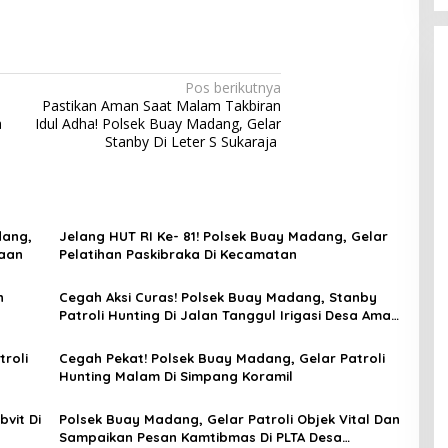
Pos berikutnya
Pastikan Aman Saat Malam Takbiran
a
Idul Adha! Polsek Buay Madang, Gelar
Stanby Di Leter S Sukaraja
dang,
Jelang HUT RI Ke- 81! Polsek Buay Madang, Gelar
naan
Pelatihan Paskibraka Di Kecamatan
n
Cegah Aksi Curas! Polsek Buay Madang, Stanby
Patroli Hunting Di Jalan Tanggul Irigasi Desa Aman
Jaya
roli
Cegah Pekat! Polsek Buay Madang, Gelar Patroli
Hunting Malam Di Simpang Koramil
vit Di
Polsek Buay Madang, Gelar Patroli Objek Vital Dan
Sampaikan Pesan Kamtibmas Di PLTA Desa