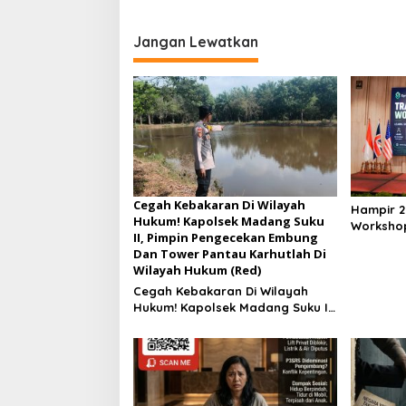
Jangan Lewatkan
Cegah Kebakaran Di Wilayah
Hampir 2
Hukum! Kapolsek Madang Suku
Workshop
II, Pimpin Pengecekan Embung
Perkuat T
Dan Tower Pantau Karhutlah Di
Wilayah Hukum (Red)
Cegah Kebakaran Di Wilayah
Hukum! Kapolsek Madang Suku II,
Pimpin Pengecekan Embung Dan
Tower Pantau Karhutlah Di
Wilayah Hukum