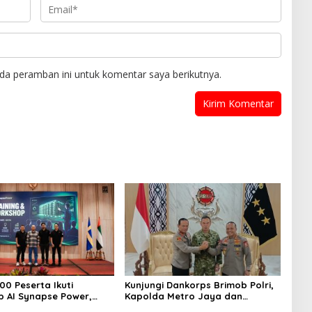
da peramban ini untuk komentar saya berikutnya.
00 Peserta Ikuti
Kunjungi Dankorps Brimob Polri,
 AI Synapse Power,
Kapolda Metro Jaya dan
alenta Digital Indonesia
Pangdam Jaya Perkuat Soliditas