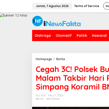
L
e
Jumat, 7 Agustus 2026
Terms of Service
In
w
a
tutup
t
i
k
e
Olahraga
Otomatif
Politik
Nasional
k
o
n
t
e
n
Homepage
/
Berita
C
e
Cegah 3C! Polsek B
g
a
Malam Takbir Hari 
h
3
Simpang Koramil 
C
!
P
Eric Eric
Mei 27, 2026
o
Berita
466 Dilihat
l
s