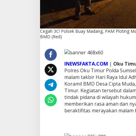
l
a
m
T
a
Cegah 3C! Polsek Buay Madang, PAM Ploting Mal
k
BMD (Red)
b
i
r
H
a
INEWSFAKTA.COM
|
Oku Timu
r
i
Polres Oku Timur Polda Sumsel
R
malam takbir Hari Raya Idul Ad
a
Koramil BMD Desa Cipta Muda
y
Timur. Kegiatan tersebut dala
a
tindak pidana di wilayah huku
I
d
memberikan rasa aman dan ny
u
beraktifitas merayakan malam 
l
A
d
h
a