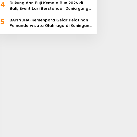
4
Dukung dan Puji Kemala Run 2026 di
Bali, Event Lari Berstandar Dunia yang
Usung Aksi Sosial
5
BAPINDRA–Kemenpora Gelar Pelatihan
Pemandu Wisata Olahraga di Kuningan
Jakarta