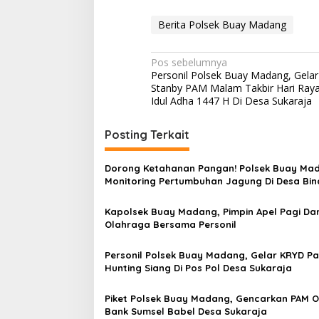
Berita Polsek Buay Madang
N
Pos sebelumnya
Personil Polsek Buay Madang, Gelar
a
Stanby PAM Malam Takbir Hari Ray
v
Idul Adha 1447 H Di Desa Sukaraja
i
Posting Terkait
g
a
Dorong Ketahanan Pangan! Polsek Buay Ma
s
Monitoring Pertumbuhan Jagung Di Desa Bi
i
Kapolsek Buay Madang, Pimpin Apel Pagi Da
p
Olahraga Bersama Personil
o
Personil Polsek Buay Madang, Gelar KRYD Pat
s
Hunting Siang Di Pos Pol Desa Sukaraja
Piket Polsek Buay Madang, Gencarkan PAM Ob
Bank Sumsel Babel Desa Sukaraja