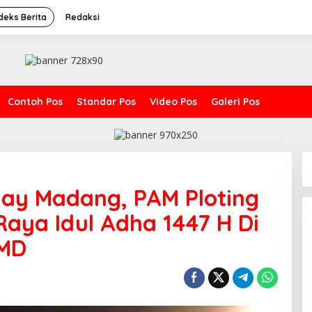
deks Berita
Redaksi
Contoh Pos
Standar Pos
Video Pos
Galeri Pos
uay Madang, PAM Ploting
Raya Idul Adha 1447 H Di
BMD