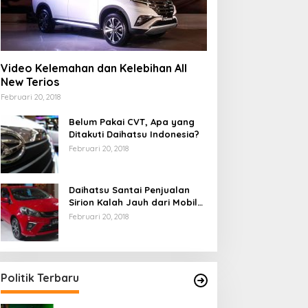
Video Kelemahan dan Kelebihan All
New Terios
Februari 20, 2018
Belum Pakai CVT, Apa yang
Ditakuti Daihatsu Indonesia?
Februari 20, 2018
Daihatsu Santai Penjualan
Sirion Kalah Jauh dari Mobil
LCGC
Februari 20, 2018
Politik Terbaru