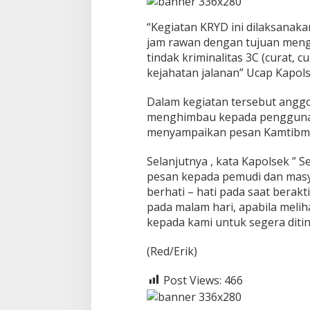
1
4
“Kegiatan KRYD ini dilaksanak
4
jam rawan dengan tujuan menga
7
tindak kriminalitas 3C (curat, 
H
kejahatan jalanan” Ucap Kapol
D
i
S
Dalam kegiatan tersebut angg
i
menghimbau kepada pengguna 
m
menyampaikan pesan Kamtibm
p
a
n
Selanjutnya , kata Kapolsek ” 
g
pesan kepada pemudi dan masy
K
berhati – hati pada saat berakt
o
pada malam hari, apabila melih
r
kepada kami untuk segera ditin
a
m
i
(Red/Erik)
l
B
Post Views:
466
M
D