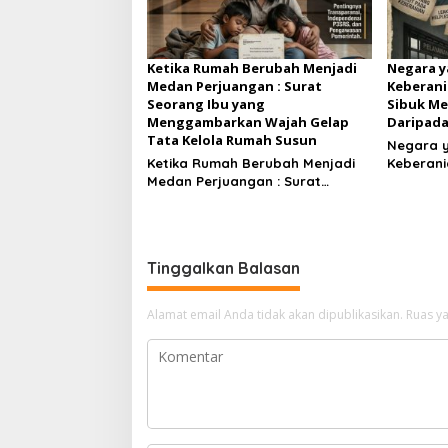
Ketika Rumah Berubah Menjadi
Negara y
Medan Perjuangan : Surat
Keberani
Seorang Ibu yang
Sibuk Me
Menggambarkan Wajah Gelap
Daripada
Tata Kelola Rumah Susun
Negara 
Ketika Rumah Berubah Menjadi
Keberania
Medan Perjuangan : Surat
Sibuk Me
Seorang Ibu yang
Daripada
Menggambarkan Wajah Gelap
Tata Kelola Rumah Susun
Tinggalkan Balasan
Alamat email Anda tidak akan dipublikasikan.
Ruas ya