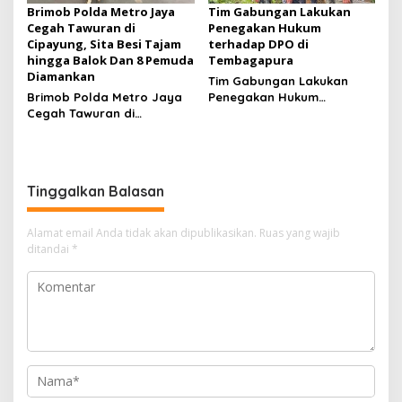
Brimob Polda Metro Jaya
Tim Gabungan Lakukan
Cegah Tawuran di
Penegakan Hukum
Cipayung, Sita Besi Tajam
terhadap DPO di
hingga Balok Dan 8 Pemuda
Tembagapura
Diamankan
Tim Gabungan Lakukan
Brimob Polda Metro Jaya
Penegakan Hukum
Cegah Tawuran di
terhadap DPO di
Cipayung, Sita Besi Tajam
Tembagapura
hingga Balok Dan 8
Pemuda Diamankan
Tinggalkan Balasan
Alamat email Anda tidak akan dipublikasikan.
Ruas yang wajib
ditandai
*