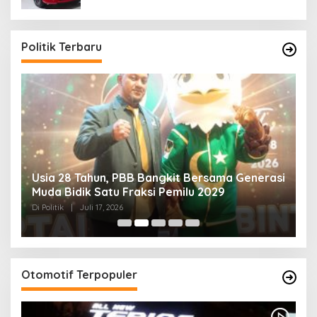
Politik Terbaru
Usia 28 Tahun, PBB Bangkit Bersama Generasi
K
Muda Bidik Satu Fraksi Pemilu 2029
H
R
Di Politik
|
Juli 17, 2026
Di 
Otomotif Terpopuler