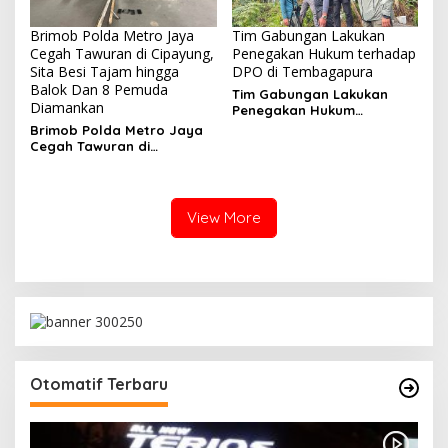
Brimob Polda Metro Jaya
Tim Gabungan Lakukan
Cegah Tawuran di Cipayung,
Penegakan Hukum terhadap
Sita Besi Tajam hingga
DPO di Tembagapura
Balok Dan 8 Pemuda
Tim Gabungan Lakukan
Diamankan
Penegakan Hukum
terhadap DPO di
Brimob Polda Metro Jaya
Tembagapura
Cegah Tawuran di
Cipayung, Sita Besi Tajam
hingga Balok Dan 8
Pemuda Diamankan
View More
Otomatif Terbaru