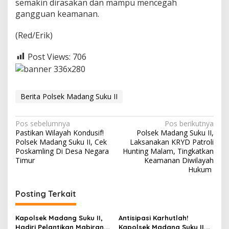
semakin dirasakan dan mampu mencegah
gangguan keamanan.
(Red/Erik)
Post Views:
706
Berita Polsek Madang Suku II
N
Pos sebelumnya
Pos berikutnya
Pastikan Wilayah Kondusif!
Polsek Madang Suku II,
a
Polsek Madang Suku II, Cek
Laksanakan KRYD Patroli
v
Poskamling Di Desa Negara
Hunting Malam, Tingkatkan
Timur
Keamanan Diwilayah
i
Hukum
g
Posting Terkait
a
s
Kapolsek Madang Suku II,
Antisipasi Karhutlah!
i
Hadiri Pelantikan Mabiran,
Kapolsek Madang Suku II,