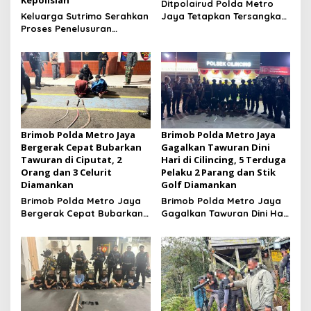
Ditpolairud Polda Metro
Keluarga Sutrimo Serahkan
Jaya Tetapkan Tersangka
Proses Penelusuran
Kasus Minerba
Penyebab Kematian
kepada Kepolisian
Brimob Polda Metro Jaya
Brimob Polda Metro Jaya
Bergerak Cepat Bubarkan
Gagalkan Tawuran Dini
Tawuran di Ciputat, 2
Hari di Cilincing, 5 Terduga
Orang dan 3 Celurit
Pelaku 2 Parang dan Stik
Diamankan
Golf Diamankan
Brimob Polda Metro Jaya
Brimob Polda Metro Jaya
Bergerak Cepat Bubarkan
Gagalkan Tawuran Dini Hari
Tawuran di Ciputat, 2
di Cilincing, 5 Terduga
Orang dan 3 Celurit
Pelaku 2 Parang dan Stik
Diamankan
Golf Diamankan