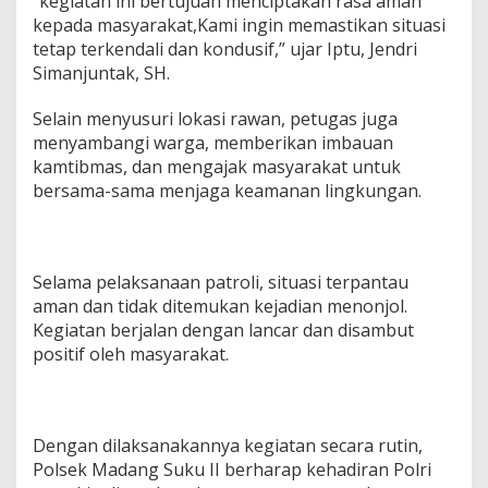
“kegiatan ini bertujuan menciptakan rasa aman
g
kepada masyarakat,Kami ingin memastikan situasi
D
tetap terkendali dan kondusif,” ujar Iptu, Jendri
i
Simanjuntak, SH.
J
a
l
Selain menyusuri lokasi rawan, petugas juga
a
menyambangi warga, memberikan imbauan
n
kamtibmas, dan mengajak masyarakat untuk
P
bersama-sama menjaga keamanan lingkungan.
a
n
d
a
n
Selama pelaksanaan patroli, situasi terpantau
A
aman dan tidak ditemukan kejadian menonjol.
g
u
Kegiatan berjalan dengan lancar dan disambut
n
positif oleh masyarakat.
g
Dengan dilaksanakannya kegiatan secara rutin,
Polsek Madang Suku II berharap kehadiran Polri