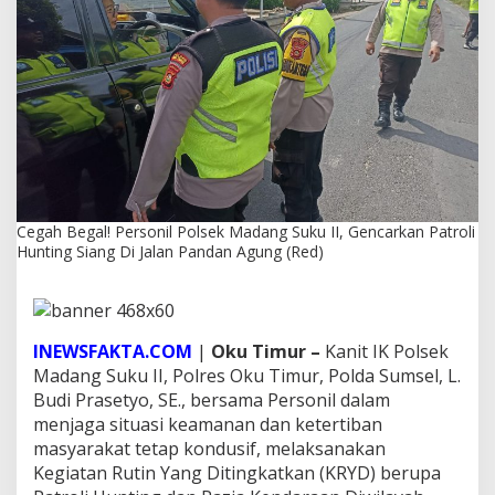
o
n
i
l
P
o
l
s
e
k
M
a
Cegah Begal! Personil Polsek Madang Suku II, Gencarkan Patroli
d
Hunting Siang Di Jalan Pandan Agung (Red)
a
n
g
S
u
INEWSFAKTA.COM
|
Oku Timur –
Kanit IK Polsek
k
Madang Suku II, Polres Oku Timur, Polda Sumsel, L.
u
Budi Prasetyo, SE., bersama Personil dalam
I
menjaga situasi keamanan dan ketertiban
I
,
masyarakat tetap kondusif, melaksanakan
G
Kegiatan Rutin Yang Ditingkatkan (KRYD) berupa
e