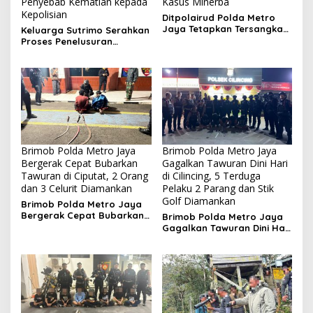
Penyebab Kematian kepada
Kasus Minerba
Kepolisian
Ditpolairud Polda Metro
Jaya Tetapkan Tersangka
Keluarga Sutrimo Serahkan
Kasus Minerba
Proses Penelusuran
Penyebab Kematian
kepada Kepolisian
Brimob Polda Metro Jaya
Brimob Polda Metro Jaya
Bergerak Cepat Bubarkan
Gagalkan Tawuran Dini Hari
Tawuran di Ciputat, 2 Orang
di Cilincing, 5 Terduga
dan 3 Celurit Diamankan
Pelaku 2 Parang dan Stik
Golf Diamankan
Brimob Polda Metro Jaya
Bergerak Cepat Bubarkan
Brimob Polda Metro Jaya
Tawuran di Ciputat, 2
Gagalkan Tawuran Dini Hari
Orang dan 3 Celurit
di Cilincing, 5 Terduga
Diamankan
Pelaku 2 Parang dan Stik
Golf Diamankan