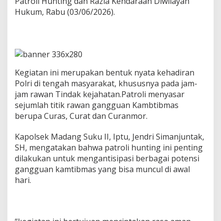
Patroli Hunting dan Razia Kendaraan Diwilayah
n
Hukum, Rabu (03/06/2026).
c
a
r
k
a
n
P
Kegiatan ini merupakan bentuk nyata kehadiran
a
Polri di tengah masyarakat, khususnya pada jam-
t
jam rawan Tindak kejahatan.Patroli menyasar
r
o
sejumlah titik rawan gangguan Kambtibmas
l
berupa Curas, Curat dan Curanmor.
i
H
Kapolsek Madang Suku II, Iptu, Jendri Simanjuntak,
u
SH, mengatakan bahwa patroli hunting ini penting
n
t
dilakukan untuk mengantisipasi berbagai potensi
i
gangguan kamtibmas yang bisa muncul di awal
n
hari.
g
S
i
a
n