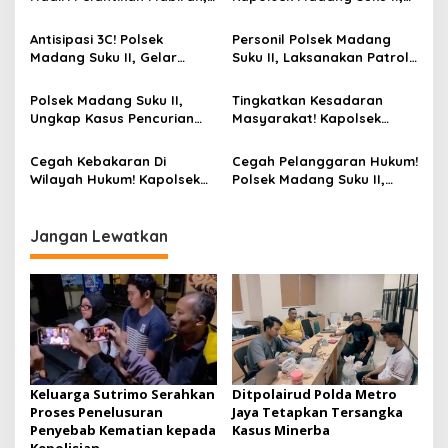
p
BPK Dan Pengurus Kwartir
Pimpin Pengecekan Embung
Ranting Pramuka 2026-
Di Desa Batumarta X
Antisipasi 3C! Polsek
Personil Polsek Madang
o
2029
Madang Suku II, Gelar
Suku II, Laksanakan Patroli
s
Patroli Hunting Siang Di
Hunting Malam Tingkatkan
Jalan Desa Kotanegara
Keamanan Diwilayah
Polsek Madang Suku II,
Tingkatkan Kesadaran
Timur
Hukum
Ungkap Kasus Pencurian
Masyarakat! Kapolsek
Sepeda Motor Dan
Madang Suku II, Gelar
Amankan Seorang Terduga
Sosialisasi Antisipasi
Cegah Kebakaran Di
Cegah Pelanggaran Hukum!
Pelaku
Karhutlah Di Desa Banding
Wilayah Hukum! Kapolsek
Polsek Madang Suku II,
Agung
Madang Suku II, Pimpin
Gelar Pemasangan
Pengecekan Embung Dan
Spanduk Larangan
Tower Pantau Karhutlah Di
Karhutlah Di Desa Banding
Jangan Lewatkan
Wilayah Hukum
Agung
Keluarga Sutrimo Serahkan
Ditpolairud Polda Metro
Proses Penelusuran
Jaya Tetapkan Tersangka
Penyebab Kematian kepada
Kasus Minerba
Kepolisian