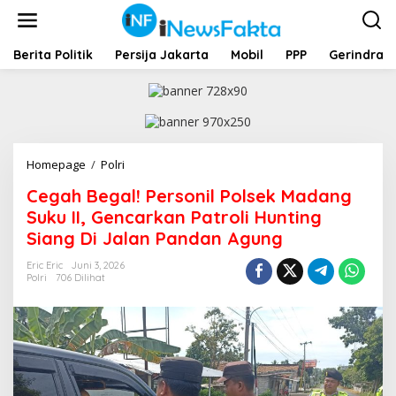
L
e
w
a
Berita Politik
Persija Jakarta
Mobil
PPP
Gerindra
t
i
k
e
k
o
Homepage
/
Polri
C
n
e
t
Cegah Begal! Personil Polsek Madang
g
e
a
Suku II, Gencarkan Patroli Hunting
n
h
Siang Di Jalan Pandan Agung
B
e
Eric Eric
Juni 3, 2026
g
Polri
706 Dilihat
a
l
!
P
e
r
s