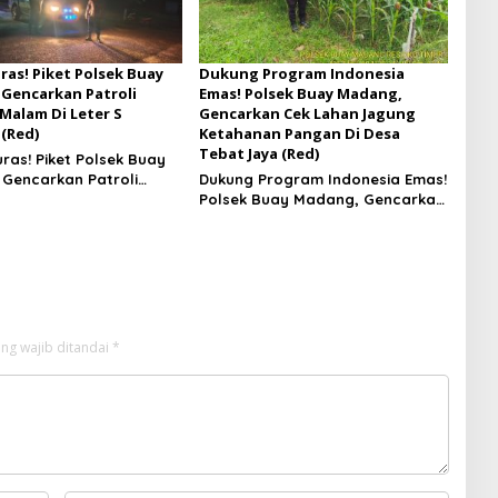
ras! Piket Polsek Buay
Dukung Program Indonesia
Gencarkan Patroli
Emas! Polsek Buay Madang,
Malam Di Leter S
Gencarkan Cek Lahan Jagung
 (Red)
Ketahanan Pangan Di Desa
Tebat Jaya (Red)
ras! Piket Polsek Buay
Gencarkan Patroli
Dukung Program Indonesia Emas!
Malam Di Leter S
Polsek Buay Madang, Gencarkan
a
Cek Lahan Jagung Ketahanan
Pangan Di Desa Tebat Jaya
ng wajib ditandai
*