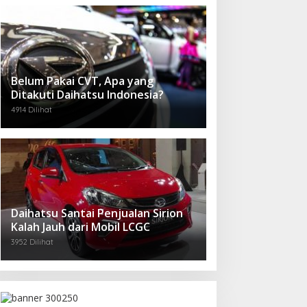
Belum Pakai CVT, Apa yang
Ditakuti Daihatsu Indonesia?
4914 Dilihat
Daihatsu Santai Penjualan Sirion
Kalah Jauh dari Mobil LCGC
3952 Dilihat