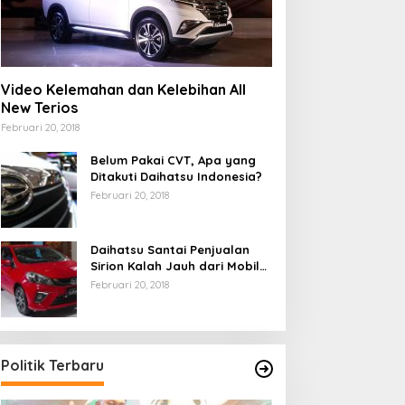
Video Kelemahan dan Kelebihan All
New Terios
Februari 20, 2018
Belum Pakai CVT, Apa yang
Ditakuti Daihatsu Indonesia?
Februari 20, 2018
Daihatsu Santai Penjualan
Sirion Kalah Jauh dari Mobil
LCGC
Februari 20, 2018
Politik Terbaru