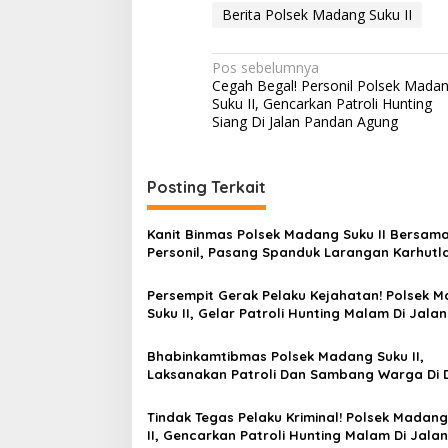
Berita Polsek Madang Suku II
N
Pos sebelumnya
Cegah Begal! Personil Polsek Mada
a
Suku II, Gencarkan Patroli Hunting
v
Siang Di Jalan Pandan Agung
i
g
Posting Terkait
a
s
Kanit Binmas Polsek Madang Suku II Bersam
Personil, Pasang Spanduk Larangan Karhutla
i
PT. Laskar
p
Persempit Gerak Pelaku Kejahatan! Polsek 
Suku II, Gelar Patroli Hunting Malam Di Jala
o
Pandan Agung
s
Bhabinkamtibmas Polsek Madang Suku II,
Laksanakan Patroli Dan Sambang Warga Di 
Sukadamai
Tindak Tegas Pelaku Kriminal! Polsek Madang
II, Gencarkan Patroli Hunting Malam Di Jala