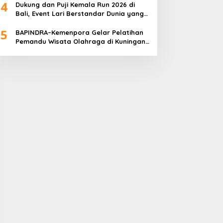
4
Dukung dan Puji Kemala Run 2026 di
Bali, Event Lari Berstandar Dunia yang
Usung Aksi Sosial
5
BAPINDRA–Kemenpora Gelar Pelatihan
Pemandu Wisata Olahraga di Kuningan
Jakarta