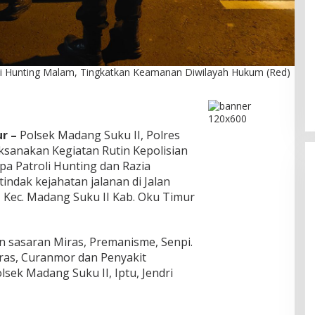
DPC PPP Jakarta Utara Gelar
li Hunting Malam, Tingkatkan Keamanan Diwilayah Hukum (Red)
Ta’aruf / Silaturahmi dan
Penyerahan SK Pengurus Baru,
Di Politik
|
Agustus 2, 2026
Fokus Konsolidasi Jelang
Musancab 13 September 2026
r –
Polsek Madang Suku II, Polres
ksanakan Kegiatan Rutin Kepolisian
pa Patroli Hunting dan Razia
indak kejahatan jalanan di Jalan
, Kec. Madang Suku II Kab. Oku Timur
n sasaran Miras, Premanisme, Senpi.
uras, Curanmor dan Penyakit
lsek Madang Suku II, Iptu, Jendri