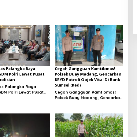
Pandan Agung
tas Palangka Raya
Cegah Gangguan Kamtibmas!
SDM Polri Lewat Pusat
Polsek Buay Madang, Gencarkan
polisian
KRYD Patroli Objek Vital Di Bank
Sumsel (Red)
tas Palangka Raya
SDM Polri Lewat Pusat
Cegah Gangguan Kamtibmas!
olisian
Polsek Buay Madang, Gencarkan
KRYD Patroli Objek Vital Di Bank
Sumsel