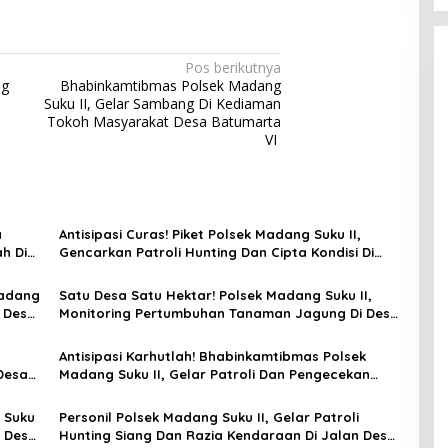
Pos berikutnya
ng
Bhabinkamtibmas Polsek Madang
Suku II, Gelar Sambang Di Kediaman
Tokoh Masyarakat Desa Batumarta
VI
a
Antisipasi Curas! Piket Polsek Madang Suku II,
h Di
Gencarkan Patroli Hunting Dan Cipta Kondisi Di
Wilayah Hukum
Madang
Satu Desa Satu Hektar! Polsek Madang Suku II,
n Desa
Monitoring Pertumbuhan Tanaman Jagung Di Desa
Jati Mulyo
Antisipasi Karhutlah! Bhabinkamtibmas Polsek
Desa
Madang Suku II, Gelar Patroli Dan Pengecekan
Embung Di Desa Batumarta VI
 Suku
Personil Polsek Madang Suku II, Gelar Patroli
n Desa
Hunting Siang Dan Razia Kendaraan Di Jalan Desa