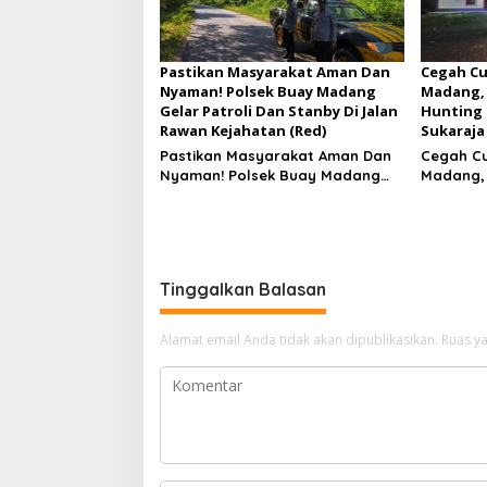
Pastikan Masyarakat Aman Dan
Cegah Cu
Nyaman! Polsek Buay Madang
Madang, 
Gelar Patroli Dan Stanby Di Jalan
Hunting 
Rawan Kejahatan (Red)
Sukaraja
Pastikan Masyarakat Aman Dan
Cegah Cu
Nyaman! Polsek Buay Madang
Madang, 
Gelar Patroli Dan Stanby Di
Hunting 
Jalan Rawan Kejahatan
Sukaraj
Tinggalkan Balasan
Alamat email Anda tidak akan dipublikasikan.
Ruas ya