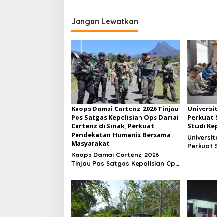
Kotanegara Timur
Jangan Lewatkan
Kaops Damai Cartenz-2026 Tinjau
Universi
Pos Satgas Kepolisian Ops Damai
Perkuat 
Cartenz di Sinak, Perkuat
Studi Ke
Pendekatan Humanis Bersama
Universi
Masyarakat
Perkuat 
Kaops Damai Cartenz-2026
Studi Kep
Tinjau Pos Satgas Kepolisian Ops
Damai Cartenz di Sinak, Perkuat
Pendekatan Humanis Bersama
Masyarakat