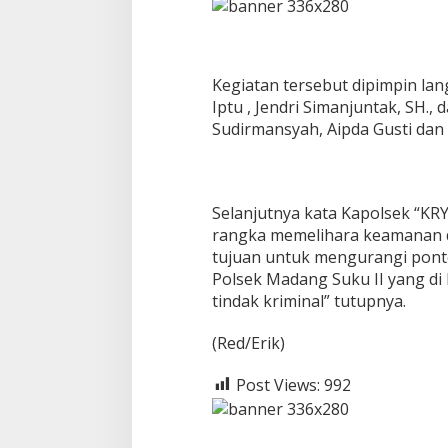
n
K
e
a
Kegiatan tersebut dipimpin la
m
a
Iptu , Jendri Simanjuntak, SH., 
n
Sudirmansyah, Aipda Gusti dan 
a
n
D
i
Selanjutnya kata Kapolsek “KR
w
i
rangka memelihara keamanan 
l
tujuan untuk mengurangi pont
a
Polsek Madang Suku II yang di
y
tindak kriminal” tutupnya.
a
h
H
(Red/Erik)
u
k
Post Views:
992
u
m