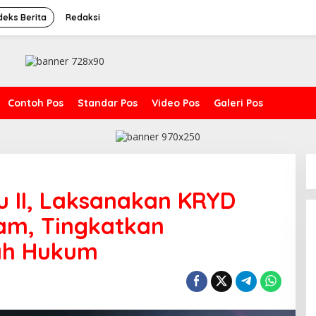
deks Berita
Redaksi
Contoh Pos
Standar Pos
Video Pos
Galeri Pos
 II, Laksanakan KRYD
lam, Tingkatkan
ah Hukum