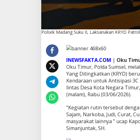
o
l
i
H
u
Polsek Madang Suku II, Laksanakan KRYD Patro
n
t
i
n
g
INEWSFAKTA.COM
|
Oku Timu
M
a
Oku Timur, Polda Sumsel, mela
l
Yang Ditingkatkan (KRYD) beru
a
Kendaraan untuk Antisipasi 3C t
m
lintas Desa Kota Negara Timur
,
(malam), Rabu (03/06/2026).
T
i
n
“Kegiatan rutin tersebut denga
g
Sajam, Narkoba, Judi, Curat, C
k
masyarakat lainnya ” ucap Kapo
a
Simanjuntak, SH.
t
k
a