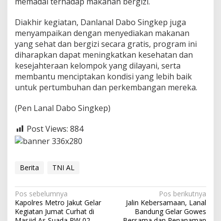
memadai terhadap makanan bergizi.
Diakhir kegiatan, Danlanal Dabo Singkep juga
menyampaikan dengan menyediakan makanan
yang sehat dan bergizi secara gratis, program ini
diharapkan dapat meningkatkan kesehatan dan
kesejahteraan kelompok yang dilayani, serta
membantu menciptakan kondisi yang lebih baik
untuk pertumbuhan dan perkembangan mereka.
(Pen Lanal Dabo Singkep)
Post Views:
884
Berita
TNI AL
N
Pos sebelumnya
Pos berikutnya
Kapolres Metro Jakut Gelar
Jalin Kebersamaan, Lanal
a
Kegiatan Jumat Curhat di
Bandung Gelar Gowes
Masjid As Suada RW 02
Bersama dan Penanaman