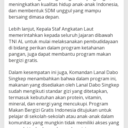
p
meningkatkan kualitas hidup anak-anak Indonesia,
a
dan membentuk SDM unggul yang mampu
d
bersaing dimasa depan.
a
S
Lebih lanjut, Kepala Staf Angkatan Laut
i
s
memerintahkan kepada seluruh Jajaran dibawah
w
TNI AL untuk mulai melaksanakan pembudidayaan
a
di bidang perikan dalam program ketahanan
H
pangan, juga dapat membantu program makan
a
bergizi gratis.
n
g
t
Dalam kesempatan ini juga, Komandan Lanal Dabo
u
Singkep menambahkan bahwa dalam program ini,
a
makanan yang disediakan oleh Lanal Dabo Singkep
h
sudah mengikuti standar gizi yang ditetapkan,
termasuk kebutuhan akan protein, vitamin,
mineral, dan energi yang mencukupi. Program
Makan Bergizi Gratis Indonesia ditujukan untuk
pelajar di sekolah-sekolah atau anak-anak dalam
komunitas yang mungkin tidak memiliki akses yang