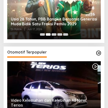
Usia 28 Tahun, PBB Bangkit Bersama Generasi
K
Muda Bidik Satu Fraksi Pemilu 2029
H
R
Di Politik
|
Juli 17, 2026
Di 
Otomotif Terpopuler
Video Kelemahan dan Kelebihan All New
Terios