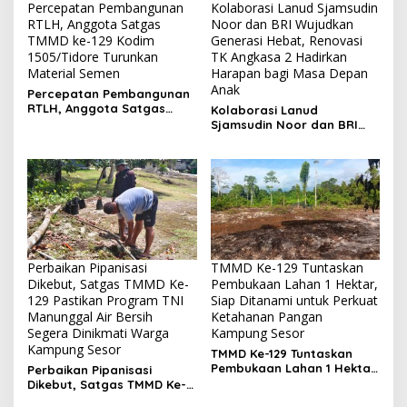
Percepatan Pembangunan
Kolaborasi Lanud Sjamsudin
RTLH, Anggota Satgas
Noor dan BRI Wujudkan
TMMD ke-129 Kodim
Generasi Hebat, Renovasi
1505/Tidore Turunkan
TK Angkasa 2 Hadirkan
Material Semen
Harapan bagi Masa Depan
Anak
Percepatan Pembangunan
RTLH, Anggota Satgas
Kolaborasi Lanud
TMMD ke-129 Kodim
Sjamsudin Noor dan BRI
1505/Tidore Turunkan
Wujudkan Generasi Hebat,
Material Semen
Renovasi TK Angkasa 2
Hadirkan Harapan bagi
Masa Depan Anak
Perbaikan Pipanisasi
TMMD Ke-129 Tuntaskan
Dikebut, Satgas TMMD Ke-
Pembukaan Lahan 1 Hektar,
129 Pastikan Program TNI
Siap Ditanami untuk Perkuat
Manunggal Air Bersih
Ketahanan Pangan
Segera Dinikmati Warga
Kampung Sesor
Kampung Sesor
TMMD Ke-129 Tuntaskan
Pembukaan Lahan 1 Hektar,
Perbaikan Pipanisasi
Siap Ditanami untuk
Dikebut, Satgas TMMD Ke-
Perkuat Ketahanan Pangan
129 Pastikan Program TNI