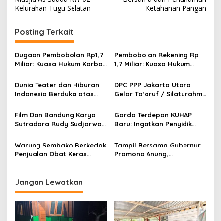
v
Kelurahan Tugu Selatan
Ketahanan Pangan
i
g
Posting Terkait
a
s
Dugaan Pembobolan Rp1,7
Pembobolan Rekening Rp
Miliar: Kuasa Hukum Korban
1,7 Miliar: Kuasa Hukum
i
Desak Polda DIY Usut
Sorot Dugaan Keterlibatan
p
Keterlibatan Internal Bank
Pihak Internal Bank Aladin
Dunia Teater dan Hiburan
DPC PPP Jakarta Utara
Aladin Syariah
Syariah
Indonesia Berduka atas
Gelar Ta’aruf / Silaturahmi
o
Wafatnya Komedian Senior
dan Penyerahan SK
s
Diding Boneng
Pengurus Baru, Fokus
Film Dan Bandung Karya
Garda Terdepan KUHAP
Konsolidasi Jelang
Sutradara Rudy Sudjarwo:
Baru: Ingatkan Penyidik
Musancab 13 September
Siap Menghibur Penonton
Larangan Praduga
2026
Secara Luas Mulai 20
Bersalah
Warung Sembako Berkedok
Tampil Bersama Gubernur
Agustus 2026
Penjualan Obat Keras
Pramono Anung,
Ilegal, Warga Desak Aparat
Muhammad Arjuna Azhar
Bertindak Cepat
Jadi Ikon Siswa Berprestasi
Hari Anak Nasional 2026
Jangan Lewatkan