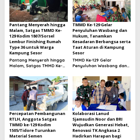
Pantang Menyerah hingga
TMMD Ke-129 Gelar
Malam, Satgas TMMD Ke-
Penyuluhan Wasbang dan
129 Kodim 1807/Sorsel
Hukum, Tanamkan
Lembur Finishing Rumah
Kesadaran Berbangsa serta
Type 36 untuk Warga
Taat Aturan di Kampung
Kampung Sesor
Sesor
Pantang Menyerah hingga
TMMD Ke-129 Gelar
Malam, Satgas TMMD Ke-
Penyuluhan Wasbang dan
129 Kodim 1807/Sorsel
Hukum, Tanamkan
Lembur Finishing Rumah
Kesadaran Berbangsa
Type 36 untuk Warga
serta Taat Aturan di
Kampung Sesor
Kampung Sesor
Percepatan Pembangunan
Kolaborasi Lanud
RTLH, Anggota Satgas
Sjamsudin Noor dan BRI
TMMD ke-129 Kodim
Wujudkan Generasi Hebat,
1505/Tidore Turunkan
Renovasi TK Angkasa 2
Material Semen
Hadirkan Harapan bagi