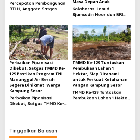
Masa Depan Anak
Percepatan Pembangunan
RTLH, Anggota Satgas
Kolaborasi Lanud
TMMD ke-129 Kodim
Sjamsudin Noor dan BRI
1505/Tidore Turunkan
Wujudkan Generasi Hebat,
Material Semen
Renovasi TK Angkasa 2
Hadirkan Harapan bagi
Masa Depan Anak
Perbaikan Pipanisasi
TMMD Ke-129 Tuntaskan
Dikebut, Satgas TMMD Ke-
Pembukaan Lahan 1
129 Pastikan Program TNI
Hektar, Siap Ditanami
Manunggal Air Bersih
untuk Perkuat Ketahanan
Segera Dinikmati Warga
Pangan Kampung Sesor
Kampung Sesor
TMMD Ke-129 Tuntaskan
Perbaikan Pipanisasi
Pembukaan Lahan 1 Hektar,
Dikebut, Satgas TMMD Ke-
Siap Ditanami untuk
129 Pastikan Program TNI
Perkuat Ketahanan Pangan
Manunggal Air Bersih
Kampung Sesor
Segera Dinikmati Warga
Kampung Sesor
Tinggalkan Balasan