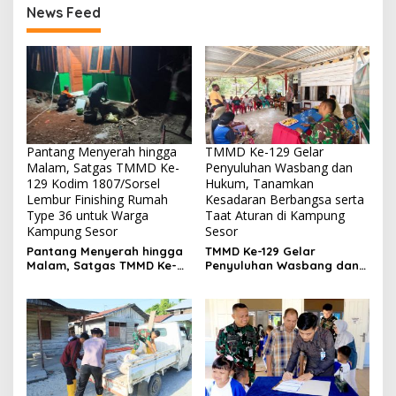
News Feed
Pantang Menyerah hingga
TMMD Ke-129 Gelar
Malam, Satgas TMMD Ke-
Penyuluhan Wasbang dan
129 Kodim 1807/Sorsel
Hukum, Tanamkan
Lembur Finishing Rumah
Kesadaran Berbangsa serta
Type 36 untuk Warga
Taat Aturan di Kampung
Kampung Sesor
Sesor
Pantang Menyerah hingga
TMMD Ke-129 Gelar
Malam, Satgas TMMD Ke-
Penyuluhan Wasbang dan
129 Kodim 1807/Sorsel
Hukum, Tanamkan
Lembur Finishing Rumah
Kesadaran Berbangsa
Type 36 untuk Warga
serta Taat Aturan di
Kampung Sesor
Kampung Sesor