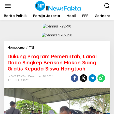
L
e
w
a
Berita Politik
Persija Jakarta
Mobil
PPP
Gerindra
t
i
k
e
k
o
Homepage
/
TNI
D
n
u
t
Dukung Program Pemerintah, Lanal
k
e
u
Dabo Singkep Berikan Makan Siang
n
n
Gratis Kepada Siswa Hangtuah
g
P
INEWS FAKTA
Desember 20, 2024
r
TNI
884 Dilihat
o
g
r
a
m
P
e