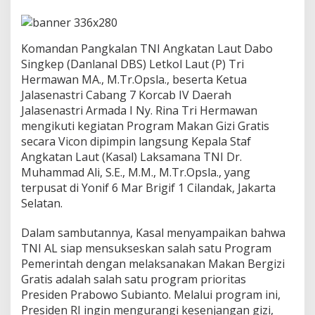
B
e
r
i
Komandan Pangkalan TNI Angkatan Laut Dabo
k
Singkep (Danlanal DBS) Letkol Laut (P) Tri
a
Hermawan MA., M.Tr.Opsla., beserta Ketua
n
Jalasenastri Cabang 7 Korcab IV Daerah
M
a
Jalasenastri Armada I Ny. Rina Tri Hermawan
k
mengikuti kegiatan Program Makan Gizi Gratis
a
secara Vicon dipimpin langsung Kepala Staf
n
Angkatan Laut (Kasal) Laksamana TNI Dr.
S
Muhammad Ali, S.E., M.M., M.Tr.Opsla., yang
i
a
terpusat di Yonif 6 Mar Brigif 1 Cilandak, Jakarta
n
Selatan.
g
G
Dalam sambutannya, Kasal menyampaikan bahwa
r
TNI AL siap mensukseskan salah satu Program
a
t
Pemerintah dengan melaksanakan Makan Bergizi
i
Gratis adalah salah satu program prioritas
s
Presiden Prabowo Subianto. Melalui program ini,
K
Presiden RI ingin mengurangi kesenjangan gizi,
e