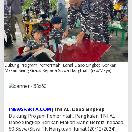
m
e
r
i
n
t
a
h
,
L
a
n
Dukung Program Pemerintah, Lanal Dabo Singkep Berikan
a
Makan Siang Gratis Kepada Siswa Hangtuah. (red/Maya)
l
D
a
b
o
S
i
n
INEWSFAKTA.COM
|TNI AL, Dabo Singkep
–
g
Dukung Progam Pemerintah, Pangkalan TNI AL
k
Dabo Singkep Berikan Makan Siang Bergizi Kepada
e
60 Siswa/Siswi TK Hangtuah, Jumat (20/12/2024).
p