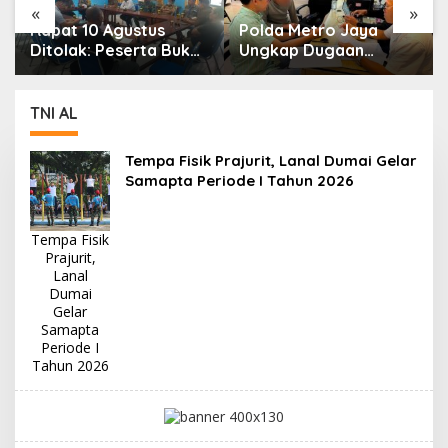
«
»
Rapat 10 Agustus
Polda Metro Jaya
Ditolak: Peserta Bukan
Ungkap Dugaan
Pemilik Lahan,
Kekerasan Seksual
Kesimpulan Diambil
terhadap Anak, Ayah
Tanpa Kades dan
Kandung Jadi
TNI AL
Ketua Adat Karendan
Tersangka
Tempa Fisik Prajurit, Lanal Dumai Gelar
Samapta Periode I Tahun 2026
Tempa Fisik
Prajurit,
Lanal
Dumai
Gelar
Samapta
Periode I
Tahun 2026