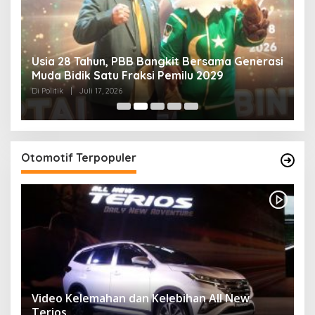
Usia 28 Tahun, PBB Bangkit Bersama Generasi
K
Muda Bidik Satu Fraksi Pemilu 2029
H
R
Di Politik
|
Juli 17, 2026
Di 
Otomotif Terpopuler
Video Kelemahan dan Kelebihan All New
Terios