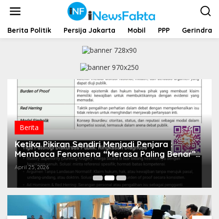
L
e
w
a
Berita Politik
Persija Jakarta
Mobil
PPP
Gerindra
t
i
k
e
k
o
n
t
e
n
Berita
Ketika Pikiran Sendiri Menjadi Penjara :
Membaca Fenomena “Merasa Paling Benar”
dari Perspektif Psikologi dan Komunikasi
April 25, 2026