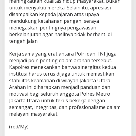
meningkatkan kualitas hidup masyarakat, bukan
a
untuk menyakiti mereka. Selain itu, apresiasi
j
disampaikan kepada jajaran atas upaya
a
r
mendukung ketahanan pangan, seraya
a
menegaskan pentingnya pengawasan
n
berkelanjutan agar hasilnya tidak berhenti di
tengah jalan.
Kerja sama yang erat antara Polri dan TNI juga
menjadi poin penting dalam arahan tersebut.
Kapolres menekankan bahwa sinergitas kedua
institusi harus terus dijaga untuk memastikan
stabilitas keamanan di wilayah Jakarta Utara.
Arahan ini diharapkan menjadi panduan dan
motivasi bagi seluruh anggota Polres Metro
Jakarta Utara untuk terus bekerja dengan
semangat, integritas, dan profesionalisme dalam
melayani masyarakat.
(red/My)