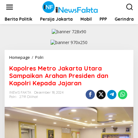
L
e
w
a
Berita Politik
Persija Jakarta
Mobil
PPP
Gerindra
t
i
k
e
k
o
Homepage
/
Polri
K
n
a
t
Kapolres Metro Jakarta Utara
p
e
o
Sampaikan Arahan Presiden dan
n
l
Kapolri Kepada Jajaran
r
e
INEWS FAKTA
Desember 18, 2024
s
Polri
2791 Dilihat
M
e
t
r
o
J
a