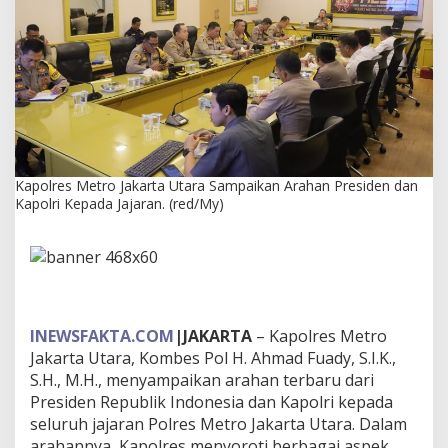
k
a
r
t
a
U
t
a
r
a
Kapolres Metro Jakarta Utara Sampaikan Arahan Presiden dan
S
Kapolri Kepada Jajaran. (red/My)
a
m
p
a
i
k
a
n
INEWSFAKTA.COM
|JAKARTA
– Kapolres Metro
A
Jakarta Utara, Kombes Pol H. Ahmad Fuady, S.I.K.,
r
S.H., M.H., menyampaikan arahan terbaru dari
a
Presiden Republik Indonesia dan Kapolri kepada
h
a
seluruh jajaran Polres Metro Jakarta Utara. Dalam
n
arahannya, Kapolres menyoroti berbagai aspek