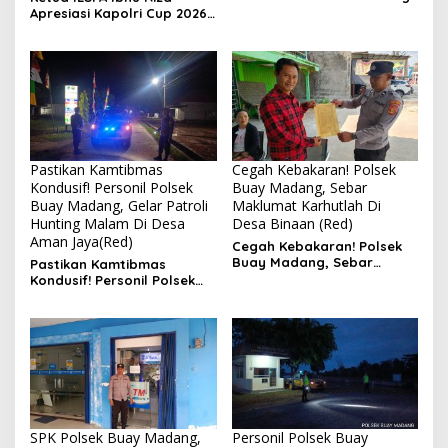
Siang Di Simpang Desa
Apresiasi Kapolri Cup 2026:
Sukaraja
Wadah Luar Biasa, dari
Polres hingga Panggung
Nasional
Pastikan Kamtibmas
Cegah Kebakaran! Polsek
Kondusif! Personil Polsek
Buay Madang, Sebar
Buay Madang, Gelar Patroli
Maklumat Karhutlah Di
Hunting Malam Di Desa
Desa Binaan (Red)
Aman Jaya(Red)
Cegah Kebakaran! Polsek
Buay Madang, Sebar
Pastikan Kamtibmas
Maklumat Karhutlah Di
Kondusif! Personil Polsek
Desa Binaan
Buay Madang, Gelar
Patroli Hunting Malam Di
Desa Aman Jaya
SPK Polsek Buay Madang,
Personil Polsek Buay