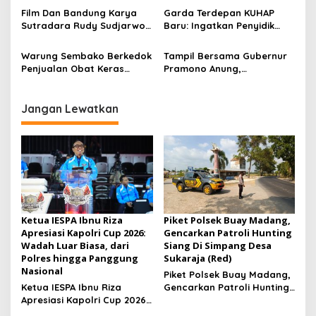
Diding Boneng
Pengurus Baru, Fokus
Film Dan Bandung Karya
Garda Terdepan KUHAP
Konsolidasi Jelang
Sutradara Rudy Sudjarwo:
Baru: Ingatkan Penyidik
Musancab 13 September
Siap Menghibur Penonton
Larangan Praduga
2026
Secara Luas Mulai 20
Bersalah
Warung Sembako Berkedok
Tampil Bersama Gubernur
Agustus 2026
Penjualan Obat Keras
Pramono Anung,
Ilegal, Warga Desak Aparat
Muhammad Arjuna Azhar
Bertindak Cepat
Jadi Ikon Siswa Berprestasi
Hari Anak Nasional 2026
Jangan Lewatkan
Ketua IESPA Ibnu Riza
Piket Polsek Buay Madang,
Apresiasi Kapolri Cup 2026:
Gencarkan Patroli Hunting
Wadah Luar Biasa, dari
Siang Di Simpang Desa
Polres hingga Panggung
Sukaraja (Red)
Nasional
Piket Polsek Buay Madang,
Ketua IESPA Ibnu Riza
Gencarkan Patroli Hunting
Apresiasi Kapolri Cup 2026:
Siang Di Simpang Desa
Wadah Luar Biasa, dari
Sukaraja