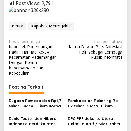
Post Views:
2,791
Berita
Kapolres Metro Jakut
N
Pos sebelumnya
Pos berikutnya
Kapolsek Pademangan
Ketua Dewan Pers Apresiasi
a
Hadiri, Hari Jadi ke-34
Polri sebagai Lembaga
v
Kecamatan Pademangan
Publik Informatif
Dengan Penuh
i
Kebersamaan dan
Kepedulian
g
a
Posting Terkait
s
i
Dugaan Pembobolan Rp1,7
Pembobolan Rekening Rp
p
Miliar: Kuasa Hukum Korban
1,7 Miliar: Kuasa Hukum
Desak Polda DIY Usut
Sorot Dugaan Keterlibatan
o
Keterlibatan Internal Bank
Pihak Internal Bank Aladin
Dunia Teater dan Hiburan
DPC PPP Jakarta Utara
Aladin Syariah
Syariah
s
Indonesia Berduka atas
Gelar Ta’aruf / Silaturahmi
Wafatnya Komedian Senior
dan Penyerahan SK