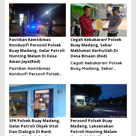
Polres hingga Panggung
Nasional
Pastikan Kamtibmas
Cegah Kebakaran! Polsek
Kondusif! Personil Polsek
Buay Madang, Sebar
Buay Madang, Gelar Patroli
Maklumat Karhutlah Di
Hunting Malam Di Desa
Desa Binaan (Red)
Aman Jaya(Red)
Cegah Kebakaran! Polsek
Pastikan Kamtibmas
Buay Madang, Sebar
Kondusif! Personil Polsek
Maklumat Karhutlah Di
Buay Madang, Gelar
Desa Binaan
Patroli Hunting Malam Di
Desa Aman Jaya
SPK Polsek Buay Madang,
Personil Polsek Buay
Gelar Patroli Objek Vital
Madang, Laksanakan
Dan Dialogis Di Bank
Patroli Hunting Malam