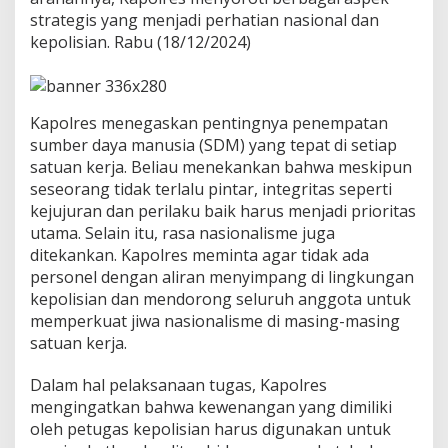
P
strategis yang menjadi perhatian nasional dan
r
kepolisian. Rabu (18/12/2024)
e
s
i
d
e
Kapolres menegaskan pentingnya penempatan
n
sumber daya manusia (SDM) yang tepat di setiap
d
satuan kerja. Beliau menekankan bahwa meskipun
a
seseorang tidak terlalu pintar, integritas seperti
n
K
kejujuran dan perilaku baik harus menjadi prioritas
a
utama. Selain itu, rasa nasionalisme juga
p
ditekankan. Kapolres meminta agar tidak ada
o
personel dengan aliran menyimpang di lingkungan
l
kepolisian dan mendorong seluruh anggota untuk
r
i
memperkuat jiwa nasionalisme di masing-masing
K
satuan kerja.
e
p
Dalam hal pelaksanaan tugas, Kapolres
a
mengingatkan bahwa kewenangan yang dimiliki
d
a
oleh petugas kepolisian harus digunakan untuk
J