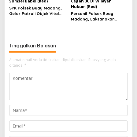
Sumsel Babel (Red)
Cegah 3C Di Wilayah
Hukum (Red)
SPK Polsek Buay Madang,
Gelar Patroli Objek Vital
Personil Polsek Buay
Dan Dialogis Di Bank
Madang, Laksanakan
Sumsel Babel
Patroli Hunting Malam
Cegah 3C Di Wilayah
Hukum
Tinggalkan Balasan
Alamat email Anda tidak akan dipublikasikan.
Ruas yang wajib
ditandai
*