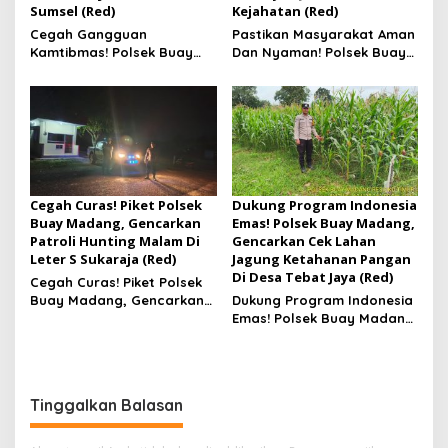
Sumsel (Red)
Kejahatan (Red)
Cegah Gangguan
Pastikan Masyarakat Aman
Kamtibmas! Polsek Buay
Dan Nyaman! Polsek Buay
Madang, Gencarkan KRYD
Madang Gelar Patroli Dan
Patroli Objek Vital Di Bank
Stanby Di Jalan Rawan
Sumsel
Kejahatan
Cegah Curas! Piket Polsek
Dukung Program Indonesia
Buay Madang, Gencarkan
Emas! Polsek Buay Madang,
Patroli Hunting Malam Di
Gencarkan Cek Lahan
Leter S Sukaraja (Red)
Jagung Ketahanan Pangan
Di Desa Tebat Jaya (Red)
Cegah Curas! Piket Polsek
Buay Madang, Gencarkan
Dukung Program Indonesia
Patroli Hunting Malam Di
Emas! Polsek Buay Madang,
Leter S Sukaraja
Gencarkan Cek Lahan
Jagung Ketahanan Pangan
Di Desa Tebat Jaya
Tinggalkan Balasan