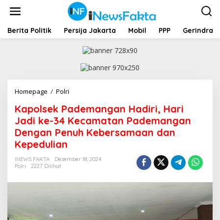
L
e
w
a
Berita Politik
Persija Jakarta
Mobil
PPP
Gerindra
t
i
k
e
k
o
Homepage
/
Polri
K
n
a
t
Kapolsek Pademangan Hadiri, Hari
p
e
o
Jadi ke-34 Kecamatan Pademangan
n
l
Dengan Penuh Kebersamaan dan
s
Kepedulian
e
k
INEWS FAKTA
Desember 18, 2024
P
Polri
2227 Dilihat
a
d
e
m
a
n