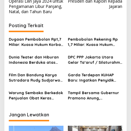
v
Operasi Lilin Jaya 2024 untuk
Presiden dan Kapolri Kepada
Pengamanan Libur Panjang,
Jajaran
i
Natal, dan Tahun Baru
g
Posting Terkait
a
s
Dugaan Pembobolan Rp1,7
Pembobolan Rekening Rp
i
Miliar: Kuasa Hukum Korban
1,7 Miliar: Kuasa Hukum
p
Desak Polda DIY Usut
Sorot Dugaan Keterlibatan
Keterlibatan Internal Bank
Pihak Internal Bank Aladin
Dunia Teater dan Hiburan
DPC PPP Jakarta Utara
o
Aladin Syariah
Syariah
Indonesia Berduka atas
Gelar Ta’aruf / Silaturahmi
s
Wafatnya Komedian Senior
dan Penyerahan SK
Diding Boneng
Pengurus Baru, Fokus
Film Dan Bandung Karya
Garda Terdepan KUHAP
Konsolidasi Jelang
Sutradara Rudy Sudjarwo:
Baru: Ingatkan Penyidik
Musancab 13 September
Siap Menghibur Penonton
Larangan Praduga
2026
Secara Luas Mulai 20
Bersalah
Warung Sembako Berkedok
Tampil Bersama Gubernur
Agustus 2026
Penjualan Obat Keras
Pramono Anung,
Ilegal, Warga Desak Aparat
Muhammad Arjuna Azhar
Bertindak Cepat
Jadi Ikon Siswa Berprestasi
Hari Anak Nasional 2026
Jangan Lewatkan