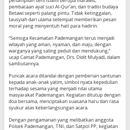
penampilan seni Islami berupa marawis,
n
pembacaan ayat suci Al-Qur’an, dan tradisi budaya
u
Betawi seperti palang pintu. Tidak ketinggalan,
h
tausyiah dari ulama setempat memberikan pesan
K
e
moral yang menyentuh hati para hadirin.
b
e
“Semoga Kecamatan Pademangan terus menjadi
r
wilayah yang aman, nyaman, dan maju, dengan
s
warganya yang saling peduli dan mendukung,”
a
m
ucap Camat Pademangan, Drs. Didit Mulyadi, dalam
a
sambutannya.
a
n
Puncak acara ditandai dengan pemberian santunan
d
kepada anak-anak yatim, simbol nyata kepedulian
a
n
terhadap sesama yang menjadi nilai utama
K
masyarakat Pademangan. Kegiatan ditutup dengan
e
doa bersama, menciptakan suasana haru dan rasa
p
syukur atas keberlangsungan acara.
e
d
u
Dengan pengamanan yang melibatkan anggota
l
Polsek Pademangan, TNI, dan Satpol PP, kegiatan
i