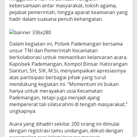
c
kebersamaan antar masyarakat, tokoh agama,
a
pejabat pemerintah, hingga aparat keamanan yang
m
hadir dalam suasana penuh kehangatan.
a
t
a
n
P
Dalam kegiatan ini, Polsek Pademangan bersama
a
unsur TNI dan Pemerintah Kecamatan
d
berkolaborasi untuk memastikan kelancaran acara.
e
Kapolsek Pademangan, Kompol Binsar Hatorangan
m
a
Sianturi, SH, SIK, M.Si, menyampaikan apresiasinya
n
atas partisipasi berbagai pihak yang turut
g
mendukung kegiatan ini. “Momentum ini bukan
a
hanya untuk merayakan usia Kecamatan
n
D
Pademangan, tetapi juga menjadi ajang
e
mempererat tali silaturahmi di tengah masyarakat,”
n
ungkapnya.
g
a
Acara yang dihadiri sekitar 200 orang ini dimulai
n
P
dengan registrasi tamu undangan, diikuti dengan
e