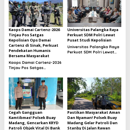
Kaops Damai Cartenz-2026
Universitas Palangka Raya
Tinjau Pos Satgas
Perkuat SDM Polri Lewat
Kepolisian Ops Damai
Pusat Studi Kepolisian
Cartenz di Sinak, Perkuat
Universitas Palangka Raya
Pendekatan Humanis
Perkuat SDM Polri Lewat
Bersama Masyarakat
Pusat Studi Kepolisian
Kaops Damai Cartenz-2026
Tinjau Pos Satgas
Kepolisian Ops Damai
Cartenz di Sinak, Perkuat
Pendekatan Humanis
Bersama Masyarakat
Cegah Gangguan
Pastikan Masyarakat Aman
Kamtibmas! Polsek Buay
Dan Nyaman! Polsek Buay
Madang, Gencarkan KRYD
Madang Gelar Patroli Dan
Patroli Objek Vital Di Bank
Stanby Di Jalan Rawan