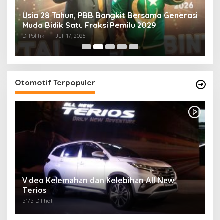
Usia 28 Tahun, PBB Bangkit Bersama Generasi
K
Muda Bidik Satu Fraksi Pemilu 2029
H
R
Di Politik
|
Juli 17, 2026
Di 
Otomotif Terpopuler
Video Kelemahan dan Kelebihan All New
Terios
5175 Dilihat