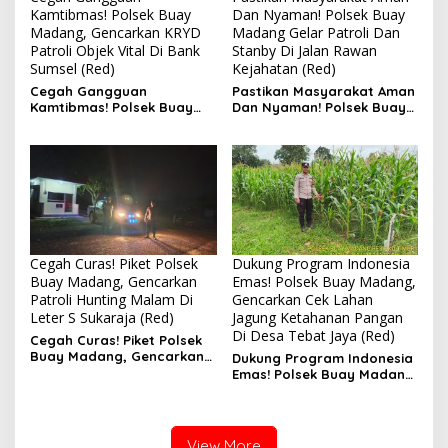
Kamtibmas! Polsek Buay
Dan Nyaman! Polsek Buay
Madang, Gencarkan KRYD
Madang Gelar Patroli Dan
Patroli Objek Vital Di Bank
Stanby Di Jalan Rawan
Sumsel (Red)
Kejahatan (Red)
Cegah Gangguan
Pastikan Masyarakat Aman
Kamtibmas! Polsek Buay
Dan Nyaman! Polsek Buay
Madang, Gencarkan KRYD
Madang Gelar Patroli Dan
Patroli Objek Vital Di Bank
Stanby Di Jalan Rawan
Sumsel
Kejahatan
Cegah Curas! Piket Polsek
Dukung Program Indonesia
Buay Madang, Gencarkan
Emas! Polsek Buay Madang,
Patroli Hunting Malam Di
Gencarkan Cek Lahan
Leter S Sukaraja (Red)
Jagung Ketahanan Pangan
Di Desa Tebat Jaya (Red)
Cegah Curas! Piket Polsek
Buay Madang, Gencarkan
Dukung Program Indonesia
Patroli Hunting Malam Di
Emas! Polsek Buay Madang,
Leter S Sukaraja
Gencarkan Cek Lahan
Jagung Ketahanan Pangan
Di Desa Tebat Jaya
View More