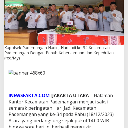
g
a
n
H
a
d
i
r
i
Kapolsek Pademangan Hadiri, Hari Jadi ke-34 Kecamatan
,
Pademangan Dengan Penuh Kebersamaan dan Kepedulian.
H
(red/My)
a
r
i
J
a
d
i
k
INEWSFAKTA.COM
|JAKARTA UTARA –
Halaman
e
Kantor Kecamatan Pademangan menjadi saksi
-
semarak peringatan Hari Jadi Kecamatan
3
Pademangan yang ke-34 pada Rabu (18/12/2023).
4
Acara yang berlangsung sejak pukul 14.00 WIB
K
e
hingga sore hari ini berhasil mengukir