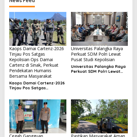
News Feed
Kaops Damai Cartenz-2026
Universitas Palangka Raya
Tinjau Pos Satgas
Perkuat SDM Polri Lewat
Kepolisian Ops Damai
Pusat Studi Kepolisian
Cartenz di Sinak, Perkuat
Universitas Palangka Raya
Pendekatan Humanis
Perkuat SDM Polri Lewat
Bersama Masyarakat
Pusat Studi Kepolisian
Kaops Damai Cartenz-2026
Tinjau Pos Satgas
Kepolisian Ops Damai
Cartenz di Sinak, Perkuat
Pendekatan Humanis
Bersama Masyarakat
Cegah Gangguan
Pastikan Masyarakat Aman