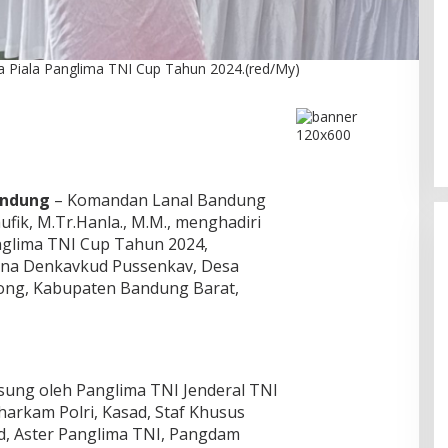
Piala Panglima TNI Cup Tahun 2024.(red/My)
DPC PPP Jakarta Utara Gelar
Ta’aruf / Silaturahmi dan
Penyerahan SK Pengurus Baru,
Di Politik
|
Agustus 2, 2026
Fokus Konsolidasi Jelang
Musancab 13 September 2026
andung
– Komandan Lanal Bandung
fik, M.Tr.Hanla., M.M., menghadiri
nglima TNI Cup Tahun 2024,
ana Denkavkud Pussenkav, Desa
ong, Kabupaten Bandung Barat,
gsung oleh Panglima TNI Jenderal TNI
harkam Polri, Kasad, Staf Khusus
ad, Aster Panglima TNI, Pangdam