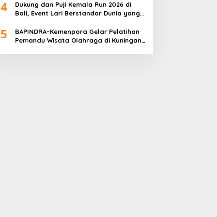
4
Dukung dan Puji Kemala Run 2026 di
Bali, Event Lari Berstandar Dunia yang
Usung Aksi Sosial
5
BAPINDRA–Kemenpora Gelar Pelatihan
Pemandu Wisata Olahraga di Kuningan
Jakarta