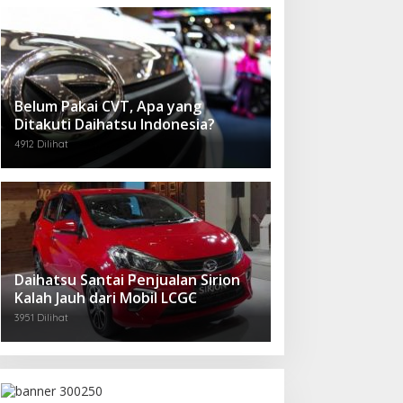
Belum Pakai CVT, Apa yang
Ditakuti Daihatsu Indonesia?
4912 Dilihat
Daihatsu Santai Penjualan Sirion
Kalah Jauh dari Mobil LCGC
3951 Dilihat