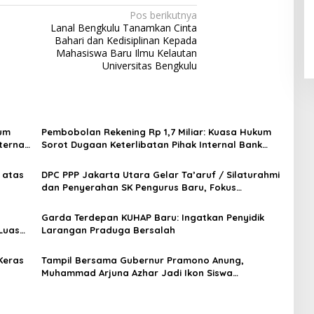
Pos berikutnya
Lanal Bengkulu Tanamkan Cinta
Bahari dan Kedisiplinan Kepada
Mahasiswa Baru Ilmu Kelautan
Universitas Bengkulu
kum
Pembobolan Rekening Rp 1,7 Miliar: Kuasa Hukum
ternal
Sorot Dugaan Keterlibatan Pihak Internal Bank
Aladin Syariah
 atas
DPC PPP Jakarta Utara Gelar Ta’aruf / Silaturahmi
dan Penyerahan SK Pengurus Baru, Fokus
Konsolidasi Jelang Musancab 13 September 2026
Garda Terdepan KUHAP Baru: Ingatkan Penyidik
Luas
Larangan Praduga Bersalah
Keras
Tampil Bersama Gubernur Pramono Anung,
Muhammad Arjuna Azhar Jadi Ikon Siswa
Berprestasi Hari Anak Nasional 2026