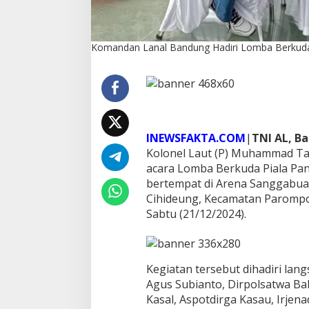
a
P
i
a
Komandan Lanal Bandung Hadiri Lomba Berkuda 
l
a
P
a
n
g
l
INEWSFAKTA.COM
|
TNI AL, B
i
Kolonel Laut (P) Muhammad Tau
m
acara Lomba Berkuda Piala Pa
a
bertempat di Arena Sanggabu
T
N
Cihideung, Kecamatan Paromp
I
Sabtu (21/12/2024).
C
u
p
T
Kegiatan tersebut dihadiri lan
a
h
Agus Subianto, Dirpolsatwa Ba
u
Kasal, Aspotdirga Kasau, Irjen
n