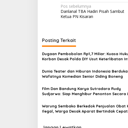
N
Pos sebelumnya
Danlanal TBA Hadiri Pisah Sambut
a
Ketua PN Kisaran
v
i
g
Posting Terkait
a
s
Dugaan Pembobolan Rp1,7 Miliar: Kuasa Hu
Korban Desak Polda DIY Usut Keterlibatan In
i
Bank Aladin Syariah
p
Dunia Teater dan Hiburan Indonesia Berduka
Wafatnya Komedian Senior Diding Boneng
o
s
Film Dan Bandung Karya Sutradara Rudy
Sudjarwo: Siap Menghibur Penonton Secara 
Mulai 20 Agustus 2026
Warung Sembako Berkedok Penjualan Obat 
Ilegal, Warga Desak Aparat Bertindak Cepat
Jangan Lewatkan