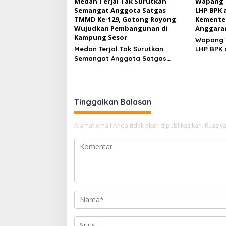
Medan Terjal Tak Surutkan
Wapang T
Semangat Anggota Satgas
LHP BPK 
TMMD Ke-129, Gotong Royong
Kemente
Wujudkan Pembangunan di
Anggaran
Kampung Sesor
Wapang T
Medan Terjal Tak Surutkan
LHP BPK 
Semangat Anggota Satgas
Kemente
TMMD Ke-129, Gotong Royong
Anggara
Wujudkan Pembangunan di
Kampung Sesor
Tinggalkan Balasan
Alamat email Anda tidak akan dipublikasikan.
Ruas ya