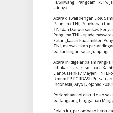
III/Siliwangi, Pangdam II/Sriwi
2
lainnya.
0
2
4
Acara diawali dengan Doa, Sa
Panglima TNI, Penekanan tomb
TNI dan Danpussenkav, Penyer
Panglima TNI kepada masyarak
ketangkasan kuda militer, Pe
TNI, menyaksikan pertandinga
pertandingan Kelas Jumping.
Acara ini digelar dalam rangk
dibuka secara resmi pada Kami
Danpussenkav Mayjen TNI Eko S
Umum PP PORDASI (Persatuan 
Indonesia) Aryo Djojohadikusu
Perlombaan ini diikuti oleh sek
berlangsung hingga hari Ming
Selain itu, perlombaan berkuda