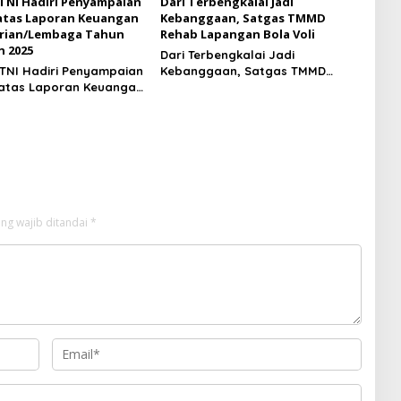
NI Hadiri Penyampaian
Dari Terbengkalai Jadi
atas Laporan Keuangan
Kebanggaan, Satgas TMMD
rian/Lembaga Tahun
Rehab Lapangan Bola Voli
 2025
Dari Terbengkalai Jadi
NI Hadiri Penyampaian
Kebanggaan, Satgas TMMD
atas Laporan Keuangan
Rehab Lapangan Bola Voli
rian/Lembaga Tahun
n 2025
ng wajib ditandai
*