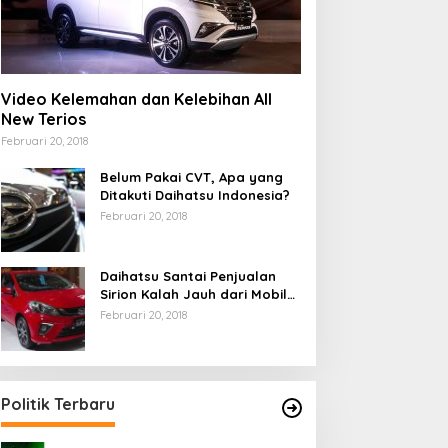
Video Kelemahan dan Kelebihan All
New Terios
Februari 20, 2018
Belum Pakai CVT, Apa yang
Ditakuti Daihatsu Indonesia?
Februari 20, 2018
Daihatsu Santai Penjualan
Sirion Kalah Jauh dari Mobil
LCGC
Februari 20, 2018
Politik Terbaru