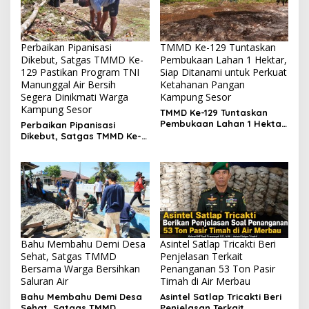
Perbaikan Pipanisasi
TMMD Ke-129 Tuntaskan
Dikebut, Satgas TMMD Ke-
Pembukaan Lahan 1 Hektar,
129 Pastikan Program TNI
Siap Ditanami untuk Perkuat
Manunggal Air Bersih
Ketahanan Pangan
Segera Dinikmati Warga
Kampung Sesor
Kampung Sesor
TMMD Ke-129 Tuntaskan
Pembukaan Lahan 1 Hektar,
Perbaikan Pipanisasi
Siap Ditanami untuk
Dikebut, Satgas TMMD Ke-
Perkuat Ketahanan Pangan
129 Pastikan Program TNI
Kampung Sesor
Manunggal Air Bersih
Segera Dinikmati Warga
Kampung Sesor
Bahu Membahu Demi Desa
Asintel Satlap Tricakti Beri
Sehat, Satgas TMMD
Penjelasan Terkait
Bersama Warga Bersihkan
Penanganan 53 Ton Pasir
Saluran Air
Timah di Air Merbau
Bahu Membahu Demi Desa
Asintel Satlap Tricakti Beri
Sehat, Satgas TMMD
Penjelasan Terkait