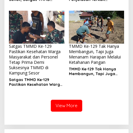
Bersama Warga Bersihkan
Penanganan 53 Ton Pasir
Saluran Air
Timah di Air Merbau
Satgas TMMD Ke-129
TMMD Ke-129 Tak Hanya
Pastikan Kesehatan Warga
Membangun, Tapi Juga
Masyarakat dan Personel
Menanam Harapan Melalui
Tetap Prima Demi
Ketahanan Pangan
Suksesnya TMMD di
TMMD Ke-129 Tak Hanya
Kampung Sesor
Membangun, Tapi Juga
Menanam Harapan Melalui
Satgas TMMD Ke-129
Ketahanan Pangan
Pastikan Kesehatan Warga
Masyarakat dan Personel
Tetap Prima Demi
Suksesnya TMMD di
Kampung Sesor
View More