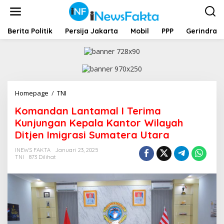
L
e
w
a
Berita Politik
Persija Jakarta
Mobil
PPP
Gerindra
t
i
k
e
k
o
Homepage
/
TNI
K
n
o
t
Komandan Lantamal I Terima
m
e
a
Kunjungan Kepala Kantor Wilayah
n
n
Ditjen Imigrasi Sumatera Utara
d
a
INEWS FAKTA
Januari 23, 2025
n
TNI
873 Dilihat
L
a
n
t
a
m
a