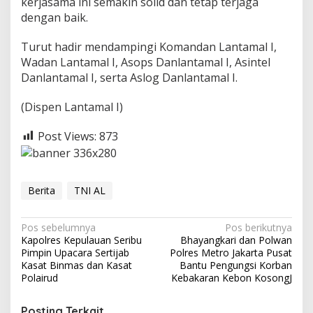
kerjasama ini semakin solid dan tetap terjaga
S
dengan baik.
u
m
Turut hadir mendampingi Komandan Lantamal I,
a
t
Wadan Lantamal I, Asops Danlantamal I, Asintel
e
Danlantamal I, serta Aslog Danlantamal I.
r
a
(Dispen Lantamal I)
U
t
a
Post Views:
873
r
a
Berita
TNI AL
N
Pos sebelumnya
Pos berikutnya
Kapolres Kepulauan Seribu
Bhayangkari dan Polwan
a
Pimpin Upacara Sertijab
Polres Metro Jakarta Pusat
v
Kasat Binmas dan Kasat
Bantu Pengungsi Korban
Polairud
Kebakaran Kebon KosongJ
i
g
Posting Terkait