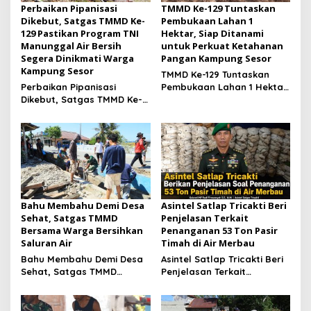
Perbaikan Pipanisasi
TMMD Ke-129 Tuntaskan
Dikebut, Satgas TMMD Ke-
Pembukaan Lahan 1
129 Pastikan Program TNI
Hektar, Siap Ditanami
Manunggal Air Bersih
untuk Perkuat Ketahanan
Segera Dinikmati Warga
Pangan Kampung Sesor
Kampung Sesor
TMMD Ke-129 Tuntaskan
Perbaikan Pipanisasi
Pembukaan Lahan 1 Hektar,
Dikebut, Satgas TMMD Ke-
Siap Ditanami untuk
129 Pastikan Program TNI
Perkuat Ketahanan Pangan
Manunggal Air Bersih
Kampung Sesor
Segera Dinikmati Warga
Kampung Sesor
Bahu Membahu Demi Desa
Asintel Satlap Tricakti Beri
Sehat, Satgas TMMD
Penjelasan Terkait
Bersama Warga Bersihkan
Penanganan 53 Ton Pasir
Saluran Air
Timah di Air Merbau
Bahu Membahu Demi Desa
Asintel Satlap Tricakti Beri
Sehat, Satgas TMMD
Penjelasan Terkait
Bersama Warga Bersihkan
Penanganan 53 Ton Pasir
Saluran Air
Timah di Air Merbau