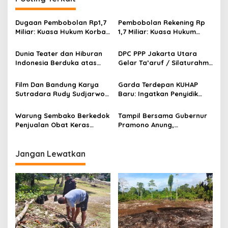
a
s
Dugaan Pembobolan Rp1,7
Pembobolan Rekening Rp
Miliar: Kuasa Hukum Korban
1,7 Miliar: Kuasa Hukum
i
Desak Polda DIY Usut
Sorot Dugaan Keterlibatan
p
Keterlibatan Internal Bank
Pihak Internal Bank Aladin
Dunia Teater dan Hiburan
DPC PPP Jakarta Utara
Aladin Syariah
Syariah
Indonesia Berduka atas
Gelar Ta’aruf / Silaturahmi
o
Wafatnya Komedian Senior
dan Penyerahan SK
s
Diding Boneng
Pengurus Baru, Fokus
Film Dan Bandung Karya
Garda Terdepan KUHAP
Konsolidasi Jelang
Sutradara Rudy Sudjarwo:
Baru: Ingatkan Penyidik
Musancab 13 September
Siap Menghibur Penonton
Larangan Praduga
2026
Secara Luas Mulai 20
Bersalah
Warung Sembako Berkedok
Tampil Bersama Gubernur
Agustus 2026
Penjualan Obat Keras
Pramono Anung,
Ilegal, Warga Desak Aparat
Muhammad Arjuna Azhar
Bertindak Cepat
Jadi Ikon Siswa Berprestasi
Hari Anak Nasional 2026
Jangan Lewatkan