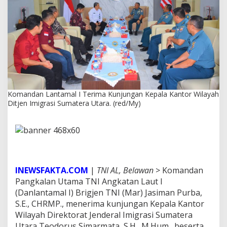
l
I
T
e
r
i
m
a
K
u
Komandan Lantamal I Terima Kunjungan Kepala Kantor Wilayah
n
Ditjen Imigrasi Sumatera Utara. (red/My)
j
u
n
g
a
n
K
e
INEWSFAKTA.COM
|
TNI AL, Belawan
> Komandan
p
Pangkalan Utama TNI Angkatan Laut I
a
(Danlantamal I) Brigjen TNI (Mar) Jasiman Purba,
l
S.E., CHRMP., menerima kunjungan Kepala Kantor
a
K
Wilayah Direktorat Jenderal Imigrasi Sumatera
a
Utara Teodorus Simarmata, S.H., M.Hum., beserta