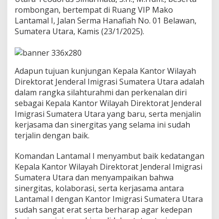
n
rombongan, bertempat di Ruang VIP Mako
t
Lantamal I, Jalan Serma Hanafiah No. 01 Belawan,
o
Sumatera Utara, Kamis (23/1/2025).
r
W
i
l
a
Adapun tujuan kunjungan Kepala Kantor Wilayah
y
Direktorat Jenderal Imigrasi Sumatera Utara adalah
a
dalam rangka silahturahmi dan perkenalan diri
h
D
sebagai Kepala Kantor Wilayah Direktorat Jenderal
i
Imigrasi Sumatera Utara yang baru, serta menjalin
t
kerjasama dan sinergitas yang selama ini sudah
j
terjalin dengan baik.
e
n
I
Komandan Lantamal I menyambut baik kedatangan
m
Kepala Kantor Wilayah Direktorat Jenderal Imigrasi
i
Sumatera Utara dan menyampaikan bahwa
g
sinergitas, kolaborasi, serta kerjasama antara
r
Lantamal I dengan Kantor Imigrasi Sumatera Utara
a
s
sudah sangat erat serta berharap agar kedepan
i