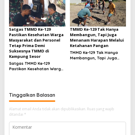
Satgas TMMD Ke-129
TMMD Ke-129 Tak Hanya
Pastikan Kesehatan Warga
Membangun, Tapi Juga
Masyarakat dan Personel
Menanam Harapan Melalui
Tetap Prima Demi
Ketahanan Pangan
Suksesnya TMMD di
TMMD Ke-129 Tak Hanya
Kampung Sesor
Membangun, Tapi Juga
Satgas TMMD Ke-129
Menanam Harapan Melalui
Pastikan Kesehatan Warga
Ketahanan Pangan
Masyarakat dan Personel
Tetap Prima Demi
Suksesnya TMMD di
Kampung Sesor
Tinggalkan Balasan
Alamat email Anda tidak akan dipublikasikan.
Ruas yang wajib
ditandai
*