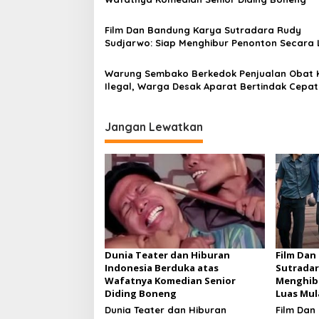
p
o
Film Dan Bandung Karya Sutradara Rudy
Sudjarwo: Siap Menghibur Penonton Secara 
s
Mulai 20 Agustus 2026
Warung Sembako Berkedok Penjualan Obat 
Ilegal, Warga Desak Aparat Bertindak Cepat
Jangan Lewatkan
Dunia Teater dan Hiburan
Film Dan
Indonesia Berduka atas
Sutradar
Wafatnya Komedian Senior
Menghib
Diding Boneng
Luas Mul
Dunia Teater dan Hiburan
Film Dan