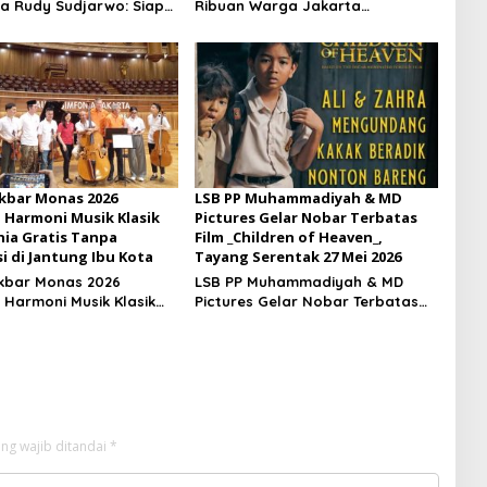
a Rudy Sudjarwo: Siap
Ribuan Warga Jakarta
r Penonton Secara
Meriahkan Malam Musik Klasik
ai 20 Agustus 2026
Gratis di Bawah Langit Ibu Kota
kbar Monas 2026
LSB PP Muhammadiyah & MD
 Harmoni Musik Klasik
Pictures Gelar Nobar Terbatas
nia Gratis Tanpa
Film _Children of Heaven_,
i di Jantung Ibu Kota
Tayang Serentak 27 Mei 2026
kbar Monas 2026
LSB PP Muhammadiyah & MD
 Harmoni Musik Klasik
Pictures Gelar Nobar Terbatas
nia Gratis Tanpa
Film _Children of Heaven_,
si di Jantung Ibu Kota
Tayang Serentak 27 Mei 2026
ng wajib ditandai
*