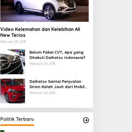
Video Kelemahan dan Kelebihan All
New Terios
Februari 20, 2018
Belum Pakai CVT, Apa yang
Ditakuti Daihatsu Indonesia?
Februari 20, 2018
Daihatsu Santai Penjualan
Sirion Kalah Jauh dari Mobil
LCGC
Februari 20, 2018
Politik Terbaru