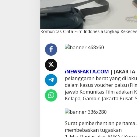
c
e
w
a
a
Komunitas Cinta Film Indonesia Ungkap Kekecewa
n
S
o
a
l
D
u
p
iNEWSFAKTA.COM
| JAKARTA
l
pelanggaran berat yang di laku
i
dalam kasus voucher palsu (Fi
k
jawab Komunitas Film adakan Konf
a
s
Kelapa, Gambir. Jakarta Pusat.
i
V
o
u
Surat pemberhentian pertama 
c
membebaskan tugaskan:
h
e
1: Mia Daniar alias MIKA ( Koor