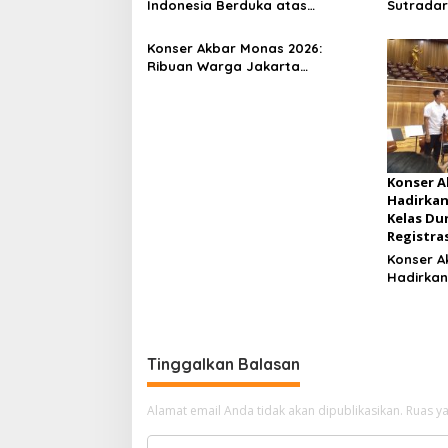
Indonesia Berduka atas
Sutradar
Wafatnya Komedian Senior
Menghibu
Diding Boneng
Luas Mul
Konser Akbar Monas 2026:
Ribuan Warga Jakarta
Meriahkan Malam Musik Klasik
Gratis di Bawah Langit Ibu Kota
Konser A
Hadirkan
Kelas Du
Registras
Konser A
Hadirkan
Kelas Du
Registra
Tinggalkan Balasan
Alamat email Anda tidak akan dipublikasikan.
Ruas ya