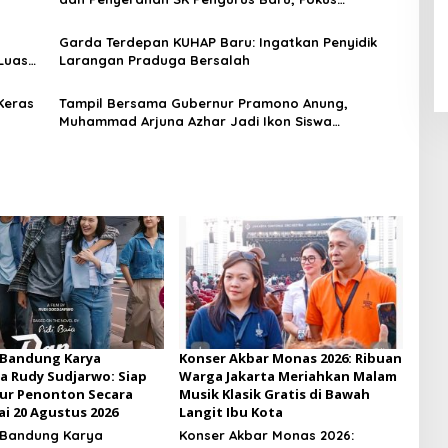
Konsolidasi Jelang Musancab 13 September 2026
Garda Terdepan KUHAP Baru: Ingatkan Penyidik
Luas
Larangan Praduga Bersalah
Keras
Tampil Bersama Gubernur Pramono Anung,
Muhammad Arjuna Azhar Jadi Ikon Siswa
Berprestasi Hari Anak Nasional 2026
 Bandung Karya
Konser Akbar Monas 2026: Ribuan
a Rudy Sudjarwo: Siap
Warga Jakarta Meriahkan Malam
ur Penonton Secara
Musik Klasik Gratis di Bawah
ai 20 Agustus 2026
Langit Ibu Kota
 Bandung Karya
Konser Akbar Monas 2026: