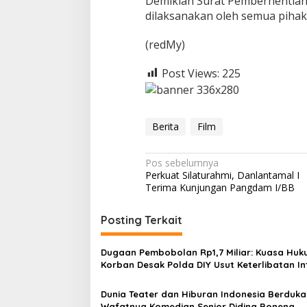
Demikian Surat Pemberhentian i
dilaksanakan oleh semua pihak 
(redMy)
Post Views:
225
Berita
Film
N
Pos sebelumnya
Perkuat Silaturahmi, Danlantamal I
a
Terima Kunjungan Pangdam I/BB
v
i
Posting Terkait
g
Dugaan Pembobolan Rp1,7 Miliar: Kuasa Hu
a
Korban Desak Polda DIY Usut Keterlibatan In
s
Bank Aladin Syariah
Dunia Teater dan Hiburan Indonesia Berduka
i
Wafatnya Komedian Senior Diding Boneng