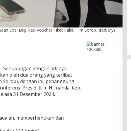
DPC PPP Jakarta Utara Gelar
an Soal Duplikasi Voucher Tiket Palsu Film Sorop.. (red/My)
Ta’aruf / Silaturahmi dan
Penyerahan SK Pengurus Baru,
Di Politik
|
Agustus 2, 2026
Fokus Konsolidasi Jelang
Musancab 13 September 2026
– Sehubungan dengan adanya
kan oleh dua orang yang terlibat
lm Sorop), dengan ini, penanggung
erensi Pres di Jl. Ir. H. Juanda. Keb.
 Selasa 31 Desember 2024.
adalah, memberhentikan dan
dinator CGI Junior)