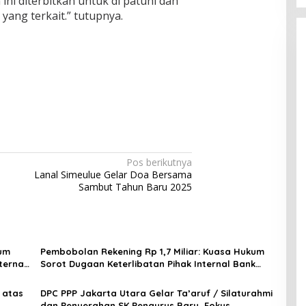
ni diterbitkan untuk di patuhi dan
yang terkait.” tutupnya.
Pos berikutnya
Lanal Simeulue Gelar Doa Bersama
Sambut Tahun Baru 2025
kum
Pembobolan Rekening Rp 1,7 Miliar: Kuasa Hukum
ternal
Sorot Dugaan Keterlibatan Pihak Internal Bank
Aladin Syariah
 atas
DPC PPP Jakarta Utara Gelar Ta’aruf / Silaturahmi
dan Penyerahan SK Pengurus Baru, Fokus