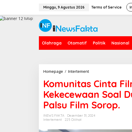
L
e
Minggu, 9 Agustus 2026
Terms of Service
I
w
a
tutup
t
i
k
e
Olahraga
Otomatif
Politik
Nasional
k
o
n
t
e
n
Homepage
/
Intertement
K
o
Komunitas Cinta Fi
m
u
Kekecewaan Soal Du
n
i
Palsu Film Sorop.
t
a
s
INEWS FAKTA
Desember 31, 2024
C
Intertement
225 Dilihat
i
n