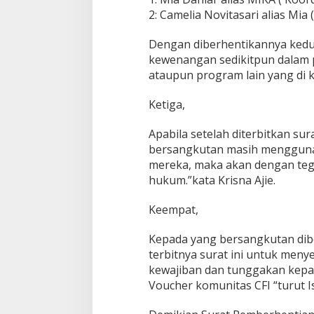
r
2: Camelia Novitasari alias Mia 
T
i
Dengan diberhentikannya kedua
k
kewenangan sedikitpun dalam p
e
t
ataupun program lain yang di k
P
a
Ketiga,
l
s
Apabila setelah diterbitkan su
u
bersangkutan masih menggunak
F
i
mereka, maka akan dengan teg
l
hukum.”kata Krisna Ajie.
m
S
Keempat,
o
r
o
Kepada yang bersangkutan dibe
p
terbitnya surat ini untuk meny
.
kewajiban dan tunggakan kepad
Voucher komunitas CFI “turut I