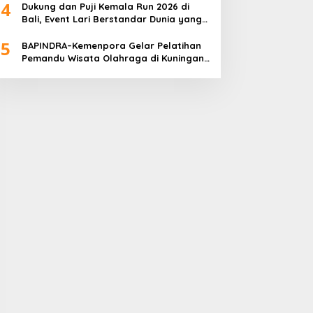
4
Dukung dan Puji Kemala Run 2026 di
Bali, Event Lari Berstandar Dunia yang
Usung Aksi Sosial
5
BAPINDRA–Kemenpora Gelar Pelatihan
Pemandu Wisata Olahraga di Kuningan
Jakarta