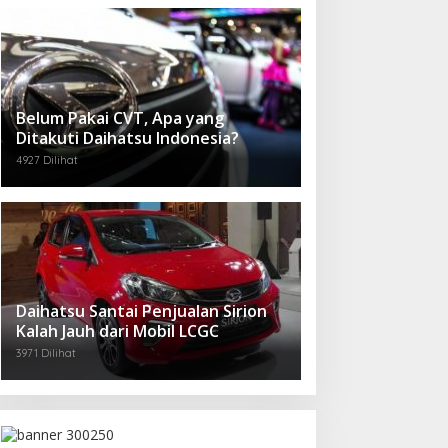
Belum Pakai CVT, Apa yang
Ditakuti Daihatsu Indonesia?
4927 Dilihat
Daihatsu Santai Penjualan Sirion
Kalah Jauh dari Mobil LCGC
3971 Dilihat